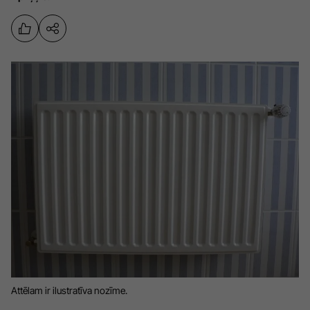
Sports
Pasākumi
Drošība
Pierīga
Projekti
Ādaži
Mediju atbalsta fonds
Ķekava
Zivju fonds
Mārupe
Zaļā nākotne
Olaine
Iedvesmai nav vecuma
Ropaži
Vide
Salaspils
Kodols
Saulkrasti
Kontakti
Attēlam ir ilustratīva nozīme.
Sigulda