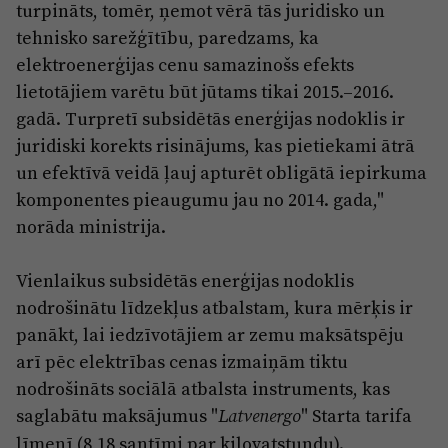
turpināts, tomēr, ņemot vērā tās juridisko un
tehnisko sarežģītību, paredzams, ka
elektroenerģijas cenu samazinošs efekts
lietotājiem varētu būt jūtams tikai 2015.–2016.
gadā. Turpretī subsidētās enerģijas nodoklis ir
juridiski korekts risinājums, kas pietiekami ātrā
un efektīvā veidā ļauj apturēt obligātā iepirkuma
komponentes pieaugumu jau no 2014. gada,"
norāda ministrija.
Vienlaikus subsidētās enerģijas nodoklis
nodrošinātu līdzekļus atbalstam, kura mērķis ir
panākt, lai iedzīvotājiem ar zemu maksātspēju
arī pēc elektrības cenas izmaiņām tiktu
nodrošināts sociālā atbalsta instruments, kas
saglabātu maksājumus "
" Starta tarifa
Latvenergo
līmenī (8,18 santīmi par kilovatstundu).