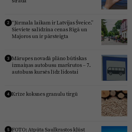
strādā
“Jūrmala laikam ir Latvijas Šveice.”
2
Sieviete salīdzina cenas Rīgā un
Majoros un ir pārsteigta
Mārupes novadā plāno būtiskas
3
izmaiņas autobusu maršrutos – 7.
autobuss kursēs līdz lidostai
Krīze koksnes granulu tirgū
4
FOTO: Atpūta Saulkrastos kļūst
5