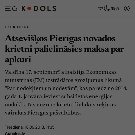
17°
Rīgā
EKONOMIKA
Atsevišķos Pierīgas novados
Abonēt
Pieslēgties
krietni palielināsies maksa par
apkuri
Ziņas
Tēmas
Valdība 17. septembrī atbalstīja Ekonomikas
Politika
Viedokļi
ministrijas (EM) izstrādātos grozījumus likumā
Pašvaldības
Dzīve un ticība
"Par nodokļiem un nodevām", kas paredz no 2014.
gada 1. janvāra ieviest subsidētās enerģijas
Izglītība
Ekonomika
nodokli. Tas nozīmē krietni lielākus rēķinus
Veselība
Krimināli
vairākās Pierīgas pašvaldībās.
Ģimene
Izklaide
Trešdiena, 18.09.2013. 11:35
Vide
Sarunas
Apriņķis.lv