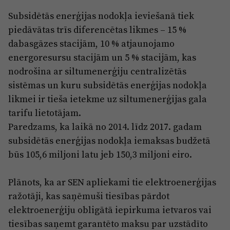
Subsidētās enerģijas nodokļa ieviešanā tiek
piedāvātas trīs diferencētas likmes – 15 %
dabasgāzes stacijām, 10 % atjaunojamo
energoresursu stacijām un 5 % stacijām, kas
nodrošina ar siltumenerģiju centralizētās
sistēmas un kuru subsidētās enerģijas nodokļa
likmei ir tieša ietekme uz siltumenerģijas gala
tarifu lietotājam.
Paredzams, ka laikā no 2014. līdz 2017. gadam
subsidētās enerģijas nodokļa iemaksas budžetā
būs 105,6 miljoni latu jeb 150,3 miljoni eiro.
Plānots, ka ar SEN apliekami tie elektroenerģijas
ražotāji, kas saņēmuši tiesības pārdot
elektroenerģiju obligātā iepirkuma ietvaros vai
tiesības saņemt garantēto maksu par uzstādīto