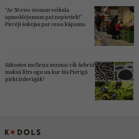
“Ar 50 eiro vienam veikala
apmeklējumam pat nepietiek!”
Pircēji šokējas par cenu kāpumu
Sākusies melleņu sezona: cik šobrīd
maksā litrs ogu un kur tās Pierīgā
pirkt izdevīgāk?