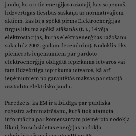
jaudu, kā arī tie enerģijas ražotāji, kas saņēmuši
līdzvērtīgas tiesības saskaņā ar normatīvajiem
aktiem, kas bija spēkā pirms Elektroenerģijas
tirgus likuma spēkā stāšanās (t. i., 14 vēja
elektrostacijas, kuras elektroenerģijas ražošanu
sāka līdz 2002. gadam decembrim). Nodoklis tiks
piemērots ieņēmumiem par pārdoto
elektroenerģiju obligātā iepirkuma ietvaros vai
tam līdzvērtīga iepirkuma ietvaros, kā arī
ieņēmumiem no garantētās maksas par stacijā
uzstādīto elektrisko jaudu.
Paredzēts, ka EM ir atbildīga par publiska
reģistra administrēšanu, kurā tiek atainota
informācija par komersantam piemēroto nodokļa
likmi, ko subsidētās enerģijas nodokļa
administrēšanā izmanto VID un AS