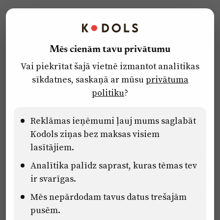
Kontakti
Reklāma
Mēs cienām tavu privātumu
Par laikrakstu
Vai piekrītat šajā vietnē izmantot analītikas
Privātuma politika
sīkdatnes, saskaņā ar mūsu
privātuma
Ētikas kodekss
politiku
?
Lietošanas noteikumi
Pārredzamības paziņojumi
Reklāmas ieņēmumi ļauj mums saglabāt
Kodols ziņas bez maksas visiem
lasītājiem.
Eiropas Savienības Atveseļošanas un noturības mehānisma plāna
Analītika palīdz saprast, kuras tēmas tev
2.2. reformu un investīciju virziena “Uzņēmumu digitālā
transformācija un inovācijas” 2.2.1.5.i. investīcijas “Mediju nozares
ir svarīgas.
uzņēmumu digitālās transformācijas veicināšana” pasākuma
Mēs nepārdodam tavus datus trešajām
“Mācības mediju nozares speciālistu digitālās kompetences un
zināšanu pilnveidošanai” projektā Latvijas Mediju nozares
pusēm.
kompetenču centrs (2.2.1.5.i.0/2/24/A/CFLA/001).