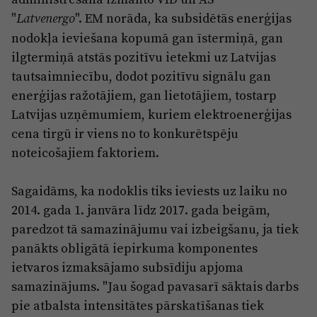
"
". EM norāda, ka subsidētās enerģijas
Latvenergo
nodokļa ieviešana kopumā gan īstermiņā, gan
ilgtermiņā atstās pozitīvu ietekmi uz Latvijas
tautsaimniecību, dodot pozitīvu signālu gan
enerģijas ražotājiem, gan lietotājiem, tostarp
Latvijas uzņēmumiem, kuriem elektroenerģijas
cena tirgū ir viens no to konkurētspēju
noteicošajiem faktoriem.
Sagaidāms, ka nodoklis tiks ieviests uz laiku no
2014. gada 1. janvāra līdz 2017. gada beigām,
paredzot tā samazinājumu vai izbeigšanu, ja tiek
panākts obligātā iepirkuma komponentes
ietvaros izmaksājamo subsīdiju apjoma
samazinājums. "Jau šogad pavasarī sāktais darbs
pie atbalsta intensitātes pārskatīšanas tiek