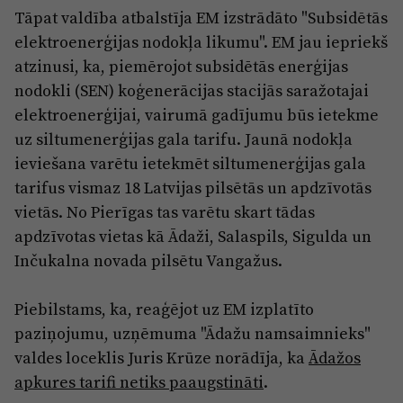
Reklāma
Tāpat valdība atbalstīja EM izstrādāto "Subsidētās
Jūrmala
Par laikrakstu
elektroenerģijas nodokļa likumu". EM jau iepriekš
atzinusi, ka, piemērojot subsidētās enerģijas
Privātuma politika
nodokli (SEN) koģenerācijas stacijās saražotajai
Ētikas kodekss
elektroenerģijai, vairumā gadījumu būs ietekme
Lietošanas noteikumi
uz siltumenerģijas gala tarifu. Jaunā nodokļa
ieviešana varētu ietekmēt siltumenerģijas gala
Pārredzamības paziņojumi
tarifus vismaz 18 Latvijas pilsētās un apdzīvotās
Sludinājumi
vietās. No Pierīgas tas varētu skart tādas
apdzīvotas vietas kā Ādaži, Salaspils, Sigulda un
Inčukalna novada pilsētu Vangažus.
Piebilstams, ka, reaģējot uz EM izplatīto
paziņojumu, uzņēmuma "Ādažu namsaimnieks"
valdes loceklis Juris Krūze norādīja, ka
Ādažos
apkures tarifi netiks paaugstināti
.