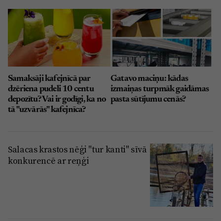
Samaksāji kafejnīcā par
Gatavo maciņu: kādas
dzēriena pudeli 10 centu
izmaiņas turpmāk gaidāmas
depozītu? Vai ir godīgi, ka no
pasta sūtījumu cenās?
tā "uzvārās" kafejnīca?
Salacas krastos nēģi "tur kanti" sīvā
konkurencē ar reņģi