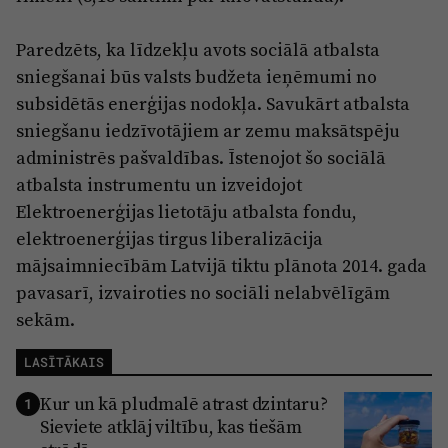
Paredzēts, ka līdzekļu avots sociālā atbalsta
sniegšanai būs valsts budžeta ieņēmumi no
subsidētās enerģijas nodokļa. Savukārt atbalsta
sniegšanu iedzīvotājiem ar zemu maksātspēju
administrēs pašvaldības. Īstenojot šo sociālā
atbalsta instrumentu un izveidojot
Elektroenerģijas lietotāju atbalsta fondu,
elektroenerģijas tirgus liberalizācija
mājsaimniecībām Latvijā tiktu plānota 2014. gada
pavasarī, izvairoties no sociāli nelabvēlīgām
sekām.
LASĪTĀKAIS
Kur un kā pludmalē atrast dzintaru?
1
Sieviete atklāj viltību, kas tiešām