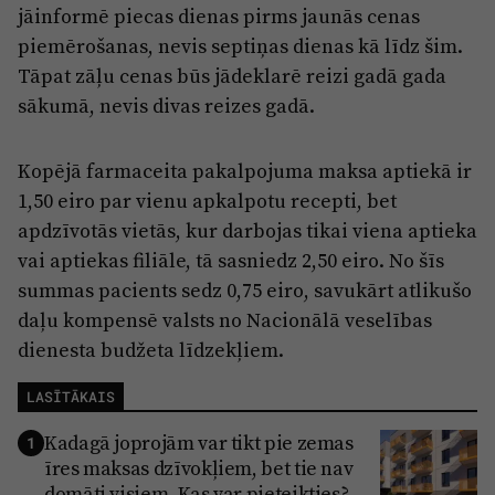
jāinformē piecas dienas pirms jaunās cenas
piemērošanas, nevis septiņas dienas kā līdz šim.
Tāpat zāļu cenas būs jādeklarē reizi gadā gada
sākumā, nevis divas reizes gadā.
Kopējā farmaceita pakalpojuma maksa aptiekā ir
1,50 eiro par vienu apkalpotu recepti, bet
apdzīvotās vietās, kur darbojas tikai viena aptieka
vai aptiekas filiāle, tā sasniedz 2,50 eiro. No šīs
summas pacients sedz 0,75 eiro, savukārt atlikušo
daļu kompensē valsts no Nacionālā veselības
dienesta budžeta līdzekļiem.
LASĪTĀKAIS
Kadagā joprojām var tikt pie zemas
1
īres maksas dzīvokļiem, bet tie nav
domāti visiem. Kas var pieteikties?