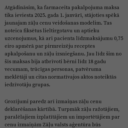
Atgādināsim, ka farmaceita pakalpojuma maksa
tika ieviesta 2025. gada 1. janvārī, stājoties spēkā
jaunajam zāļu cenu veidošanas modelim. Tas
noteica fiksētus lieltirgotavu un aptieku
uzcenojumus, kā arī pacienta līdzmaksājumu 0,75
eiro apmērā par pirmreizēju receptes
apkalpošanu un zāļu izsniegšanu. Jau līdz šim no
šīs maksas bija atbrīvoti bērni līdz 18 gadu
vecumam, trūcīgas personas, patvēruma
meklētāji un citas normatīvajos aktos noteiktās
iedzīvotāju grupas.
Grozījumi paredz arī izmaiņas zāļu cenu
deklarēšanas kārtībā. Turpmāk zāļu ražotājiem,
paralēlajiem izplatītājiem un importētājiem par
cenu izmaiņām Zāļu valsts aģentūra būs