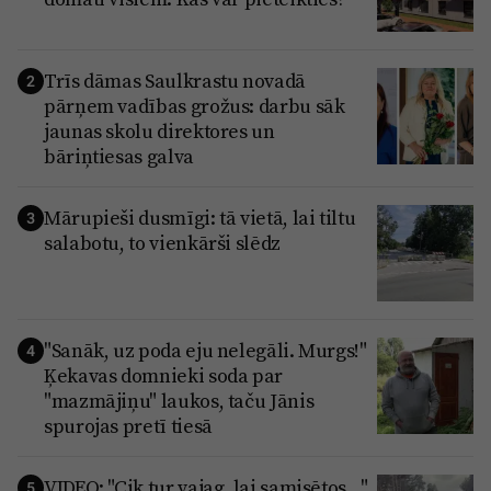
Trīs dāmas Saulkrastu novadā
2
pārņem vadības grožus: darbu sāk
jaunas skolu direktores un
bāriņtiesas galva
Mārupieši dusmīgi: tā vietā, lai tiltu
3
salabotu, to vienkārši slēdz
"Sanāk, uz poda eju nelegāli. Murgs!"
4
Ķekavas domnieki soda par
"mazmājiņu" laukos, taču Jānis
spurojas pretī tiesā
VIDEO: "Cik tur vajag, lai samisētos..."
5