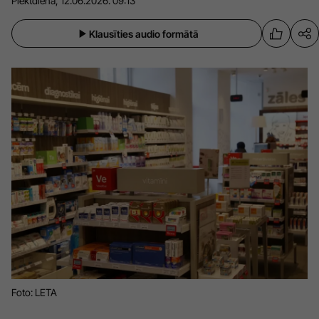
Piektdiena, 12.06.2026. 09:13
Sports
Pasākumi
Klausīties audio formātā
Drošība
Pierīga
Projekti
Ādaži
Mediju atbalsta fonds
Ķekava
Zivju fonds
Mārupe
Zaļā nākotne
Olaine
Iedvesmai nav vecuma
Ropaži
Vide
Salaspils
Kodols
Saulkrasti
Foto: LETA
Kontakti
Sigulda