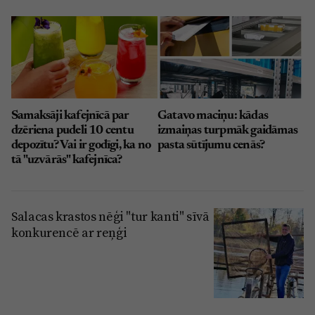
Samaksāji kafejnīcā par
Gatavo maciņu: kādas
dzēriena pudeli 10 centu
izmaiņas turpmāk gaidāmas
depozītu? Vai ir godīgi, ka no
pasta sūtījumu cenās?
tā "uzvārās" kafejnīca?
Salacas krastos nēģi "tur kanti" sīvā
konkurencē ar reņģi