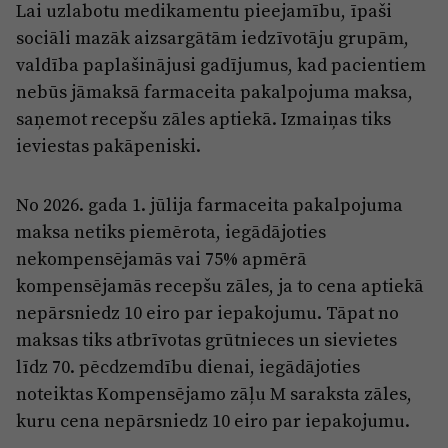
Reklāma
Lai uzlabotu medikamentu pieejamību, īpaši
Jūrmala
sociāli mazāk aizsargātām iedzīvotāju grupām,
Par laikrakstu
valdība paplašinājusi gadījumus, kad pacientiem
Privātuma politika
nebūs jāmaksā farmaceita pakalpojuma maksa,
Ētikas kodekss
saņemot recepšu zāles aptiekā. Izmaiņas tiks
ieviestas pakāpeniski.
Lietošanas noteikumi
Pārredzamības paziņojumi
No 2026. gada 1. jūlija farmaceita pakalpojuma
Sludinājumi
maksa netiks piemērota, iegādājoties
nekompensējamās vai 75% apmērā
kompensējamās recepšu zāles, ja to cena aptiekā
nepārsniedz 10 eiro par iepakojumu. Tāpat no
maksas tiks atbrīvotas grūtnieces un sievietes
līdz 70. pēcdzemdību dienai, iegādājoties
noteiktas Kompensējamo zāļu M saraksta zāles,
kuru cena nepārsniedz 10 eiro par iepakojumu.