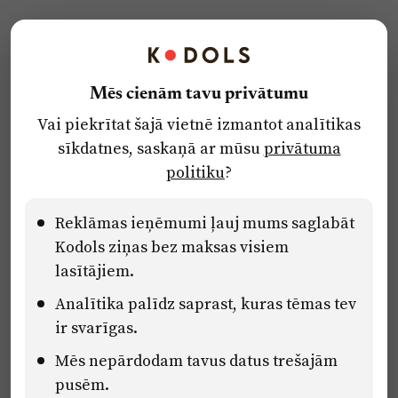
Kontakti
Reklāma
Mēs cienām tavu privātumu
Par laikrakstu
Vai piekrītat šajā vietnē izmantot analītikas
Privātuma politika
sīkdatnes, saskaņā ar mūsu
privātuma
Ētikas kodekss
politiku
?
Lietošanas noteikumi
Pārredzamības paziņojumi
Reklāmas ieņēmumi ļauj mums saglabāt
Kodols ziņas bez maksas visiem
lasītājiem.
Eiropas Savienības Atveseļošanas un noturības mehānisma plāna
Analītika palīdz saprast, kuras tēmas tev
2.2. reformu un investīciju virziena “Uzņēmumu digitālā
transformācija un inovācijas” 2.2.1.5.i. investīcijas “Mediju nozares
ir svarīgas.
uzņēmumu digitālās transformācijas veicināšana” pasākuma
Mēs nepārdodam tavus datus trešajām
“Mācības mediju nozares speciālistu digitālās kompetences un
zināšanu pilnveidošanai” projektā Latvijas Mediju nozares
pusēm.
kompetenču centrs (2.2.1.5.i.0/2/24/A/CFLA/001).