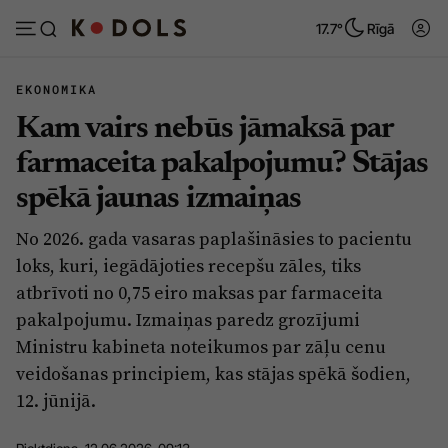
17.7°
Rīgā
EKONOMIKA
Kam vairs nebūs jāmaksā par
Abonēt
Pieslēgties
farmaceita pakalpojumu? Stājas
spēkā jaunas izmaiņas
Ziņas
Tēmas
No 2026. gada vasaras paplašināsies to pacientu
Politika
Viedokļi
loks, kuri, iegādājoties recepšu zāles, tiks
Pašvaldības
Dzīve un ticība
atbrīvoti no 0,75 eiro maksas par farmaceita
pakalpojumu. Izmaiņas paredz grozījumi
Izglītība
Ekonomika
Ministru kabineta noteikumos par zāļu cenu
Veselība
Krimināli
veidošanas principiem, kas stājas spēkā šodien,
Ģimene
Izklaide
12. jūnijā.
Vide
Sarunas