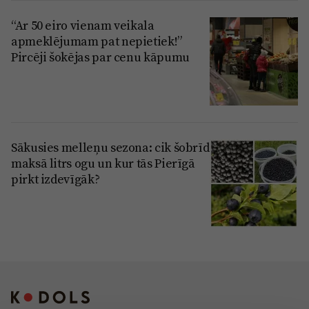
“Ar 50 eiro vienam veikala
apmeklējumam pat nepietiek!”
Pircēji šokējas par cenu kāpumu
Sākusies melleņu sezona: cik šobrīd
maksā litrs ogu un kur tās Pierīgā
pirkt izdevīgāk?