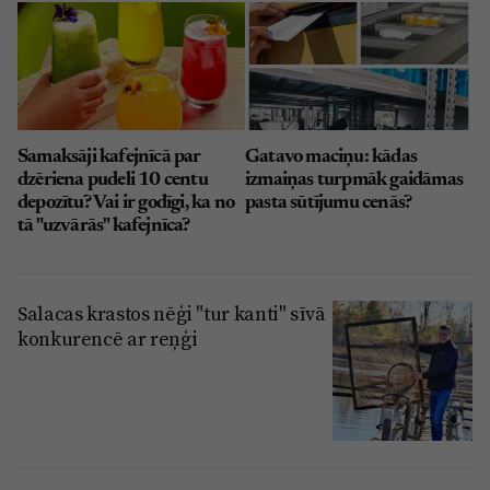
Samaksāji kafejnīcā par
Gatavo maciņu: kādas
dzēriena pudeli 10 centu
izmaiņas turpmāk gaidāmas
depozītu? Vai ir godīgi, ka no
pasta sūtījumu cenās?
tā "uzvārās" kafejnīca?
Salacas krastos nēģi "tur kanti" sīvā
konkurencē ar reņģi