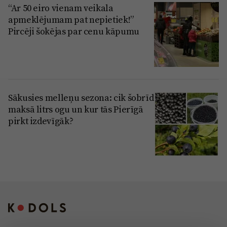
“Ar 50 eiro vienam veikala
apmeklējumam pat nepietiek!”
Pircēji šokējas par cenu kāpumu
Sākusies melleņu sezona: cik šobrīd
maksā litrs ogu un kur tās Pierīgā
pirkt izdevīgāk?