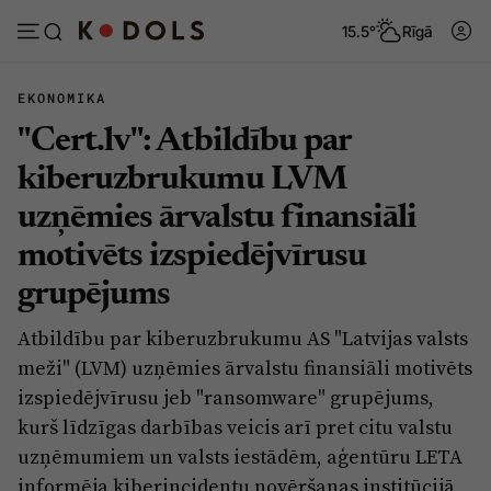
15.5°
Rīgā
EKONOMIKA
"Cert.lv": Atbildību par
Abonēt
Pieslēgties
kiberuzbrukumu LVM
uzņēmies ārvalstu finansiāli
Ziņas
Tēmas
motivēts izspiedējvīrusu
Politika
Viedokļi
grupējums
Pašvaldības
Dzīve un ticība
Atbildību par kiberuzbrukumu AS "Latvijas valsts
Izglītība
Ekonomika
meži" (LVM) uzņēmies ārvalstu finansiāli motivēts
Veselība
Krimināli
izspiedējvīrusu jeb "ransomware" grupējums,
kurš līdzīgas darbības veicis arī pret citu valstu
Ģimene
Izklaide
uzņēmumiem un valsts iestādēm, aģentūru LETA
Vide
Sarunas
informēja kiberincidentu novēršanas institūcijā