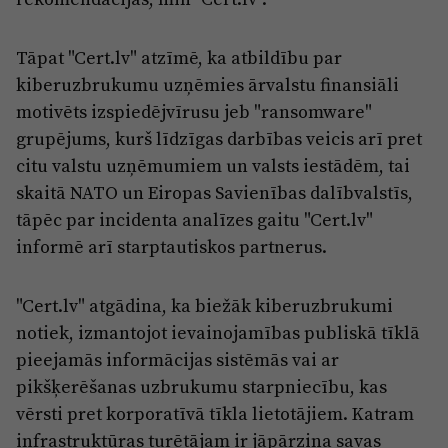
Tāpat "Cert.lv" atzīmē, ka atbildību par
kiberuzbrukumu uzņēmies ārvalstu finansiāli
motivēts izspiedējvīrusu jeb "ransomware"
grupējums, kurš līdzīgas darbības veicis arī pret
citu valstu uzņēmumiem un valsts iestādēm, tai
skaitā NATO un Eiropas Savienības dalībvalstīs,
tāpēc par incidenta analīzes gaitu "Cert.lv"
informē arī starptautiskos partnerus.
"Cert.lv" atgādina, ka biežāk kiberuzbrukumi
notiek, izmantojot ievainojamības publiskā tīklā
pieejamās informācijas sistēmās vai ar
pikšķerēšanas uzbrukumu starpniecību, kas
vērsti pret korporatīvā tīkla lietotājiem. Katram
infrastruktūras turētājam ir jāpārzina savas