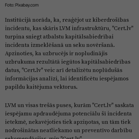
Reklāma
Foto: Pixabay.com
Jūrmala
Par laikrakstu
Institūcijā norāda, ka, reaģējot uz kiberdrošības
Privātuma politika
incidentu, kas skāris LVM infrastruktūru, "Cert.lv"
Ētikas kodekss
turpina sniegt atbalstu kapitālsabiedrībai
incidenta izmeklēšanā un seku novēršanā.
Lietošanas noteikumi
Apzinoties, ka uzbrucējs ir nopludinājis
Pārredzamības paziņojumi
uzbrukuma rezultātā iegūtos kapitālsabiedrības
datus, "Cert.lv" veic arī detalizētu noplūdušās
Sludinājumi
informācijas analīzi, lai identificētu iespējamos
papildu kaitējuma vektorus.
LVM un visas trešās puses, kurām "Cert.lv" saskata
iespējamu apdraudējuma potenciālu šī incidenta
ietekmē, nekavējoties tiek apziņotas, un tām tiek
nodrošinātas neatliekamo un preventīvo darbību
rekomendācijas, min "Cert.lv".