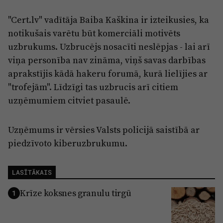
"Cert.lv" vadītāja Baiba Kaškina ir izteikusies, ka
notikušais varētu būt komerciāli motivēts
uzbrukums. Uzbrucējs nosacīti neslēpjas - lai arī
viņa personība nav zināma, viņš savas darbības
aprakstījis kādā hakeru forumā, kurā lielījies ar
"trofejām". Līdzīgi tas uzbrucis arī citiem
uzņēmumiem citviet pasaulē.
Uzņēmums ir vērsies Valsts policijā saistībā ar
piedzīvoto kiberuzbrukumu.
LASĪTĀKAIS
Krīze koksnes granulu tirgū
1