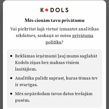
Kontakti
Reklāma
Mēs cienām tavu privātumu
Par laikrakstu
Vai piekrītat šajā vietnē izmantot analītikas
Privātuma politika
sīkdatnes, saskaņā ar mūsu
privātuma
Ētikas kodekss
politiku
?
Lietošanas noteikumi
Pārredzamības paziņojumi
Reklāmas ieņēmumi ļauj mums saglabāt
Kodols ziņas bez maksas visiem
lasītājiem.
Eiropas Savienības Atveseļošanas un noturības mehānisma plāna
Analītika palīdz saprast, kuras tēmas tev
2.2. reformu un investīciju virziena “Uzņēmumu digitālā
transformācija un inovācijas” 2.2.1.5.i. investīcijas “Mediju nozares
ir svarīgas.
uzņēmumu digitālās transformācijas veicināšana” pasākuma
“Mācības mediju nozares speciālistu digitālās kompetences un
Mēs nepārdodam tavus datus trešajām
zināšanu pilnveidošanai” projektā Latvijas Mediju nozares
pusēm.
kompetenču centrs (2.2.1.5.i.0/2/24/A/CFLA/001).