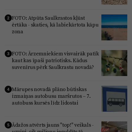
FOTO: Atpūta Saulkrastos kļūst
2
ērtāka - skaties, kā labiekārtota kāpu
zona
FOTO: Ārzemniekiem visvairāk patīk
3
kaut kas īpaši patriotisks. Kādus
suvenīrus pērk Saulkrastu novadā?
Mārupes novadā plāno būtiskas
4
izmaiņas autobusu maršrutos – 7.
autobuss kursēs līdz lidostai
Ādažos atvērts jauns "top!" veikals -
5
uzzini, cik miljonu ieguldīts tā