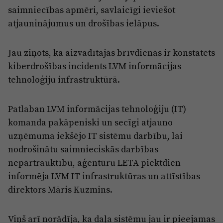
saimniecības apmēri, savlaicīgi ieviešot
atjauninājumus un drošības ielāpus.
Jau ziņots, ka aizvadītajās brīvdienās ir konstatēts
kiberdrošības incidents LVM informācijas
tehnoloģiju infrastruktūrā.
Patlaban LVM informācijas tehnoloģiju (IT)
komanda pakāpeniski un secīgi atjauno
uzņēmuma iekšējo IT sistēmu darbību, lai
nodrošinātu saimnieciskās darbības
nepārtrauktību, aģentūru LETA piektdien
informēja LVM IT infrastruktūras un attīstības
direktors Māris Kuzmins.
Viņš arī norādīja, ka daļa sistēmu jau ir pieejamas