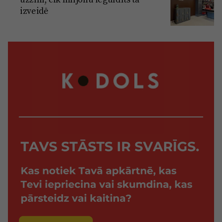
izveidē