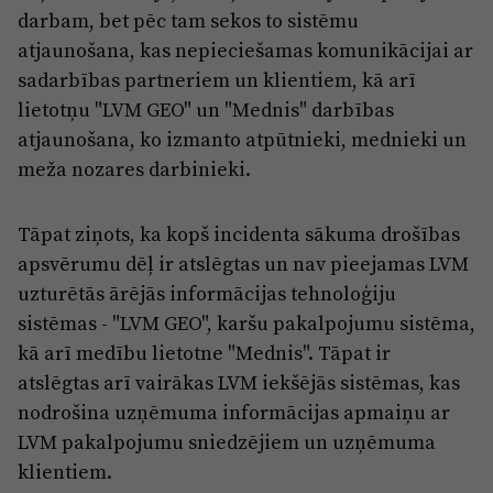
darbam, bet pēc tam sekos to sistēmu
atjaunošana, kas nepieciešamas komunikācijai ar
sadarbības partneriem un klientiem, kā arī
lietotņu "LVM GEO" un "Mednis" darbības
atjaunošana, ko izmanto atpūtnieki, mednieki un
meža nozares darbinieki.
Tāpat ziņots, ka kopš incidenta sākuma drošības
apsvērumu dēļ ir atslēgtas un nav pieejamas LVM
uzturētās ārējās informācijas tehnoloģiju
sistēmas - "LVM GEO", karšu pakalpojumu sistēma,
kā arī medību lietotne "Mednis". Tāpat ir
atslēgtas arī vairākas LVM iekšējās sistēmas, kas
nodrošina uzņēmuma informācijas apmaiņu ar
LVM pakalpojumu sniedzējiem un uzņēmuma
klientiem.