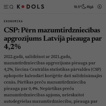
19.5°
Rīgā
EKONOMIKA
CSP: Pērn mazumtirdzniecības
Abonēt
Pieslēgties
apgrozījums Latvijā pieauga par
4,2%
Ziņas
Tēmas
2022.gadā, salīdzinot ar 2021.gadu,
Politika
Viedokļi
mazumtirdzniecības apgrozījums pieauga par
Pašvaldības
Dzīve un ticība
4,2%, liecina Centrālās statistikas pārvaldes (CSP)
apkopotie kalendāri koriģētie dati salīdzināmajās
Izglītība
Ekonomika
cenās. Pārtikas preču mazumtirdzniecība
Veselība
Krimināli
pieauga par 0,4%. Nepārtikas preču
Ģimene
Izklaide
mazumtirdzniecības apjoms, neieskaitot
autodegvielas mazumtirdzniecību, pieauga par
Vide
Sarunas