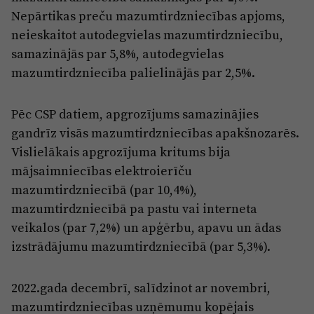
Nepārtikas preču mazumtirdzniecības apjoms,
neieskaitot autodegvielas mazumtirdzniecību,
samazinājās par 5,8%, autodegvielas
mazumtirdzniecība palielinājās par 2,5%.
Pēc CSP datiem, apgrozījums samazinājies
gandrīz visās mazumtirdzniecības apakšnozarēs.
Vislielākais apgrozījuma kritums bija
mājsaimniecības elektroierīču
mazumtirdzniecībā (par 10,4%),
mazumtirdzniecībā pa pastu vai interneta
veikalos (par 7,2%) un apģērbu, apavu un ādas
izstrādājumu mazumtirdzniecībā (par 5,3%).
2022.gada decembrī, salīdzinot ar novembri,
mazumtirdzniecības uzņēmumu kopējais