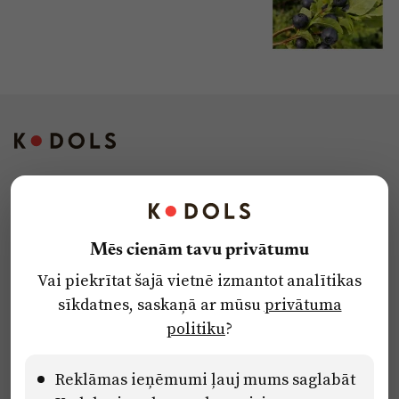
Kontakti
Reklāma
Mēs cienām tavu privātumu
Par laikrakstu
Vai piekrītat šajā vietnē izmantot analītikas
Privātuma politika
sīkdatnes, saskaņā ar mūsu
privātuma
Ētikas kodekss
politiku
?
Lietošanas noteikumi
Pārredzamības paziņojumi
Reklāmas ieņēmumi ļauj mums saglabāt