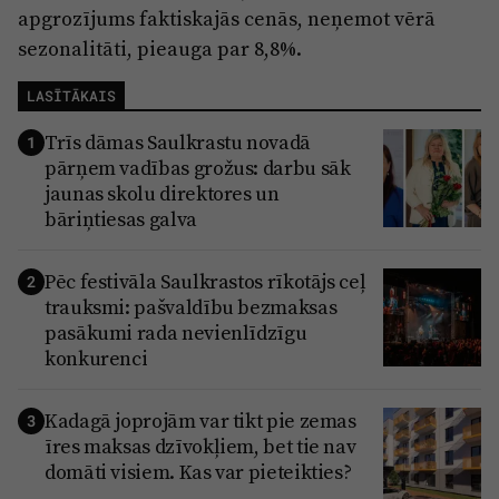
apgrozījums faktiskajās cenās, neņemot vērā
sezonalitāti, pieauga par 8,8%.
LASĪTĀKAIS
Trīs dāmas Saulkrastu novadā
1
pārņem vadības grožus: darbu sāk
jaunas skolu direktores un
bāriņtiesas galva
Pēc festivāla Saulkrastos rīkotājs ceļ
2
trauksmi: pašvaldību bezmaksas
pasākumi rada nevienlīdzīgu
konkurenci
Kadagā joprojām var tikt pie zemas
3
īres maksas dzīvokļiem, bet tie nav
domāti visiem. Kas var pieteikties?