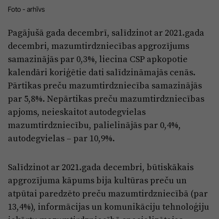
Reklāma
Foto - arhīvs
Jūrmala
Par laikrakstu
Pagājušā gada decembrī, salīdzinot ar 2021.gada
Privātuma politika
decembri, mazumtirdzniecības apgrozījums
Ētikas kodekss
samazinājās par 0,3%, liecina CSP apkopotie
kalendāri koriģētie dati salīdzināmajās cenās.
Lietošanas noteikumi
Pārtikas preču mazumtirdzniecība samazinājās
Pārredzamības paziņojumi
par 5,8%. Nepārtikas preču mazumtirdzniecības
Sludinājumi
apjoms, neieskaitot autodegvielas
mazumtirdzniecību, palielinājās par 0,4%,
autodegvielas – par 10,9%.
Salīdzinot ar 2021.gada decembri, būtiskākais
apgrozījuma kāpums bija kultūras preču un
atpūtai paredzēto preču mazumtirdzniecībā (par
13,4%), informācijas un komunikāciju tehnoloģiju