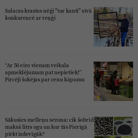
Salacas krastos nēģi "tur kanti" sīvā
konkurencē ar reņģi
“Ar 50 eiro vienam veikala
apmeklējumam pat nepietiek!”
Pircēji šokējas par cenu kāpumu
Sākusies melleņu sezona: cik šobrīd
maksā litrs ogu un kur tās Pierīgā
pirkt izdevīgāk?