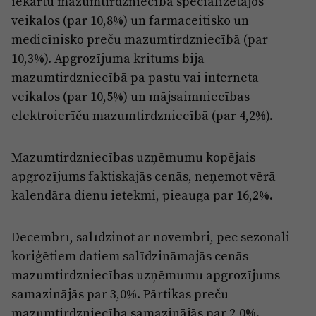
iekārtu mazumtirdzniecībā specializētajos
veikalos (par 10,8%) un farmaceitisko un
medicīnisko preču mazumtirdzniecībā (par
10,3%). Apgrozījuma kritums bija
mazumtirdzniecībā pa pastu vai interneta
veikalos (par 10,5%) un mājsaimniecības
elektroierīču mazumtirdzniecībā (par 4,2%).
Mazumtirdzniecības uzņēmumu kopējais
apgrozījums faktiskajās cenās, neņemot vērā
kalendāra dienu ietekmi, pieauga par 16,2%.
Decembrī, salīdzinot ar novembri, pēc sezonāli
koriģētiem datiem salīdzināmajās cenās
mazumtirdzniecības uzņēmumu apgrozījums
samazinājās par 3,0%. Pārtikas preču
mazumtirdzniecība samazinājās par 2,0%.