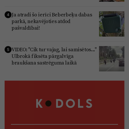
Ja atradi šo ierīci Beberbeķu dabas
4
parkā, nekavējoties atdod
pašvaldībai!
VIDEO: "Cik tur vajag, lai samisētos..."
5
Ulbrokā fiksēta pārgalvīga
braukšana sastrēguma laikā