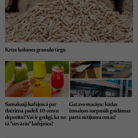
Krīze koksnes granulu tirgū
Samaksāji kafejnīcā par
Gatavo maciņu: kādas
dzēriena pudeli 10 centu
izmaiņas turpmāk gaidāmas
depozītu? Vai ir godīgi, ka no
pasta sūtījumu cenās?
tā "uzvārās" kafejnīca?