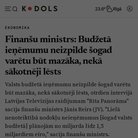
23.6°
Rīgā
EKONOMIKA
Finanšu ministrs: Budžetā
Abonēt
Pieslēgties
ieņēmumu neizpilde šogad
varētu būt mazāka, nekā
Ziņas
Tēmas
sākotnēji lēsts
Politika
Viedokļi
Valsts budžetā ieņēmumu neizpilde šogad varētu
Pašvaldības
Dzīve un ticība
būt mazāka, nekā sākotnēji lēsts, otrdien intervijā
Izglītība
Ekonomika
Latvijas Televīzijas raidījumam "Rīta Panorāma"
sacīja finanšu ministrs Jānis Reirs (JV). "Lielā
Veselība
Krimināli
nenoteiktībā nodokļu neieņēmumus [šogad valsts
Ģimene
Izklaide
budžetā] plānojām no miljarda līdz 1,5
Vide
miljardiem eiro," sacīja finanšu ministrs.
Sarunas