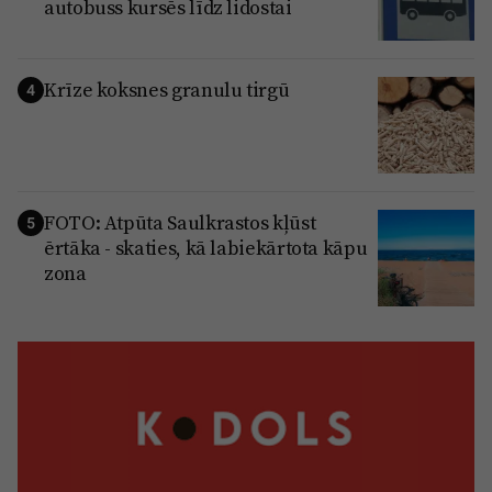
autobuss kursēs līdz lidostai
Krīze koksnes granulu tirgū
4
FOTO: Atpūta Saulkrastos kļūst
5
ērtāka - skaties, kā labiekārtota kāpu
zona