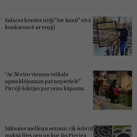
Salacas krastos nēģi "tur kanti" sīvā
konkurencē ar reņģi
“Ar 50 eiro vienam veikala
apmeklējumam pat nepietiek!”
Pircēji šokējas par cenu kāpumu
Sākusies melleņu sezona: cik šobrīd
maksā litrs ogu un kur tās Pierīgā