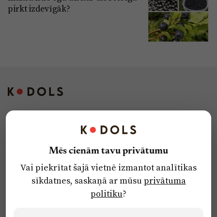
pirkt izdevīgāk?
Kontakti
Reklāma
Mēs cienām tavu privātumu
Par laikrakstu
Vai piekrītat šajā vietnē izmantot analītikas
Privātuma politika
sīkdatnes, saskaņā ar mūsu
privātuma
Ētikas kodekss
politiku
?
Lietošanas noteikumi