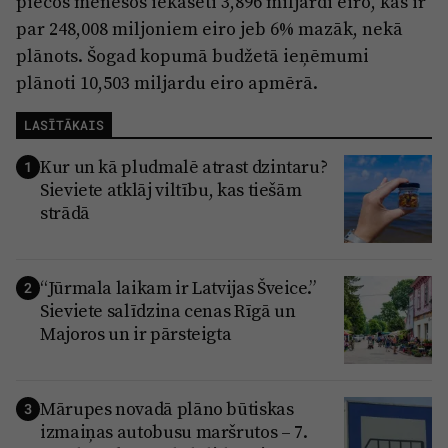
piecos mēnešos iekasēti 3,896 miljardi eiro, kas ir
par 248,008 miljoniem eiro jeb 6% mazāk, nekā
plānots. Šogad kopumā budžetā ieņēmumi
plānoti 10,503 miljardu eiro apmērā.
LASĪTĀKAIS
Kur un kā pludmalē atrast dzintaru?
1
Sieviete atklāj viltību, kas tiešām
strādā
“Jūrmala laikam ir Latvijas Šveice.”
2
Sieviete salīdzina cenas Rīgā un
Majoros un ir pārsteigta
Mārupes novadā plāno būtiskas
3
izmaiņas autobusu maršrutos – 7.