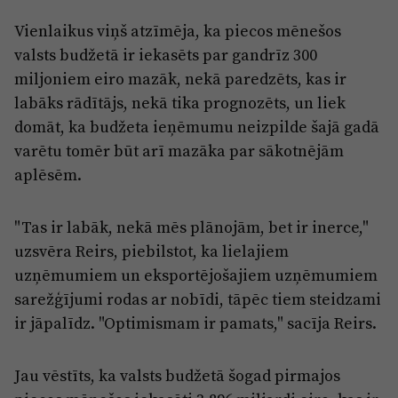
Reklāma
Jūrmala
Vienlaikus viņš atzīmēja, ka piecos mēnešos
Par laikrakstu
valsts budžetā ir iekasēts par gandrīz 300
Privātuma politika
miljoniem eiro mazāk, nekā paredzēts, kas ir
labāks rādītājs, nekā tika prognozēts, un liek
Ētikas kodekss
domāt, ka budžeta ieņēmumu neizpilde šajā gadā
Lietošanas noteikumi
varētu tomēr būt arī mazāka par sākotnējām
Pārredzamības paziņojumi
aplēsēm.
Sludinājumi
"Tas ir labāk, nekā mēs plānojām, bet ir inerce,"
uzsvēra Reirs, piebilstot, ka lielajiem
uzņēmumiem un eksportējošajiem uzņēmumiem
sarežģījumi rodas ar nobīdi, tāpēc tiem steidzami
ir jāpalīdz. "Optimismam ir pamats," sacīja Reirs.
Jau vēstīts, ka valsts budžetā šogad pirmajos