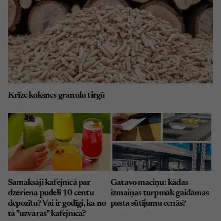
Krīze koksnes granulu tirgū
Samaksāji kafejnīcā par
Gatavo maciņu: kādas
dzēriena pudeli 10 centu
izmaiņas turpmāk gaidāmas
depozītu? Vai ir godīgi, ka no
pasta sūtījumu cenās?
tā "uzvārās" kafejnīca?