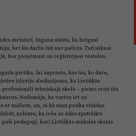
ādes meistari, Inguna stāsta, ka beigusi
āju, bet šis darbs īsti nav paticis. Tad sākusi
jā, kur pieņēmusi un reģistrējusi vēstules.
gadu pietika, lai saprastu, kas tas, ko daru,
oties izlasīju sludinājumu, ka Lietišķās
profesionāli tehniskajā skolā – pirmo reizi tās
starus. Nodomāju, ka varētu iet uz
s ar māliem, un, tā kā man patika visādas
i dabūt, nolēmu, ka iešu uz ādas apstrādes
 paši pedagogi, kuri Lietišķās mākslas skolas