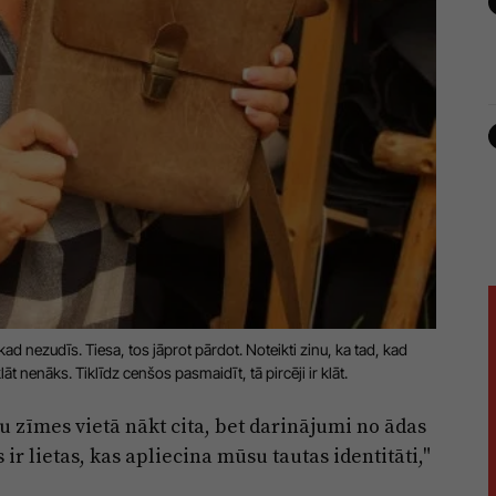
d nezudīs. Tiesa, tos jāprot pārdot. Noteikti zinu, ka tad, kad
t nenāks. Tiklīdz cenšos pasmaidīt, tā pircēji ir klāt.
u zīmes vietā nākt cita, bet darinājumi no ādas
ir lietas, kas apliecina mūsu tautas identitāti,"