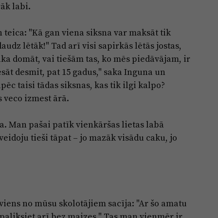
āk labi.
teica: "Kā gan viena siksna var maksāt tik
audz lētāk!" Tad arī visi sapirkās lētās jostas,
āka domāt, vai tiešām tas, ko mēs piedāvājam, ir
nēsāt desmit, pat 15 gadus," saka Inguna un
āpēc taisi tādas siksnas, kas tik ilgi kalpo?
s veco izmest ārā.
la. Man pašai patīk vienkāršas lietas labā
veidoju tieši tāpat – jo mazāk visādu caku, jo
viens no mūsu skolotājiem sacīja: "Ar šo amatu
paliksiet arī bez maizes." Tas man vienmēr ir