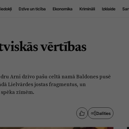
iedokļi
Dzīve un ticība
Ekonomika
Krimināli
Izklaide
Sar
viskās vērtības
dru Arni dzīvo pašu celtā namā Baldones pusē
rādā Lielvārdes jostas fragmentus, un
n spēka zīmēm.
Dalīties