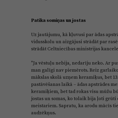
Patika somiņas un jostas
Uz jautājumu, kā kļuvusi par ādas apstr
vidusskolu un aizgājusi strādāt par rasēt
strādāt Celtniecības ministrijas kancele
"Ja vēstuļu nebija, nedarīju neko. Ar pus
man galīgi nav piemērots. Reiz garlaikoj
mākslas skolā uzņem keramiķus, bet 13. 
pastāvēšanas laikā – ādas apstrādes mei
keramiķiem, bet tad rokas visu mūžu bū
jostas un somas, ko tolaik bija ļoti grūt
meistariem. Sapratu, ka arodu mācīs tie
audzēkņus.