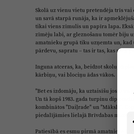
Skolā uz vienu vietu pretendēja trīs vai
un savā starpā runāja, ka ir apmeklēju
tikai viens zīmulis un papīra lapa. Eksā
zīmēju labi, ar gleznošanu tomēr biju u
amatnieku grupā tiku uzņemta un, kad u
pārdevu, sapratu – tas ir tas, kas man pa
Inguna atceras, ka, beidzot skolu, diplo
kārbiņu, vai blociņu ādas vākos.
"Bet es izdomāju, ka uztaisīšu jostu un 
Un tā kopš 1983. gada turpinu diplomdar
kombinātos "Daiļrade" un "Māksla". Kopā
piedalījāmies lielajā Brīvdabas muzeja 
Patiesībā es esmu pirmā amatniece Latvij