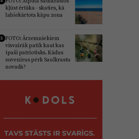
FOTO: Atpūta Saulkrastos
4
kļūst ērtāka - skaties, kā
labiekārtota kāpu zona
FOTO: Ārzemniekiem
5
visvairāk patīk kaut kas
īpaši patriotisks. Kādus
suvenīrus pērk Saulkrastu
novadā?