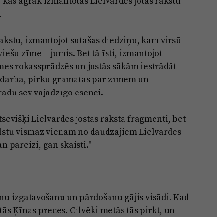
, kas agrāk izmantotas Lielvārdes jotas rakstu
.
akstu, izmantojot sutašas diedziņu, kam virsū
viešu zīme – jumis. Bet tā īsti, izmantojot
īmes rokassprādzēs un jostās sākām iestrādāt
e darba, pirku grāmatas par zīmēm un
radu sev vajadzīgo esenci.
atsevišķi Lielvārdes jostas raksta fragmenti, bet
tbilstu vismaz vienam no daudzajiem Lielvārdes
n pareizi, gan skaisti."
snu izgatavošanu un pārdošanu gājis visādi. Kad
tās Ķīnas preces. Cilvēki metās tās pirkt, un