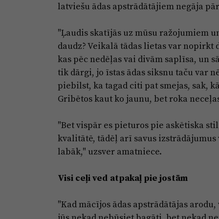
latviešu ādas apstrādātājiem negāja pār
"Ļaudis skatījās uz mūsu ražojumiem un 
daudz? Veikalā tādas lietas var nopirkt d
kas pēc nedēļas vai divām saplīsa, un s
tik dārgi, jo īstas ādas siksnu taču var 
piebilst, ka tagad citi pat smejas, sak, k
Gribētos kaut ko jaunu, bet roka neceļa
"Bet vispār es pieturos pie askētiska sti
kvalitātē, tādēļ arī savus izstrādājumus 
labāk," uzsver amatniece.
Visi ceļi ved atpakaļ pie jostām
"Kad mācījos ādas apstrādātājas arodu, 
jūs nekad nebūsiet bagāti, bet nekad ne