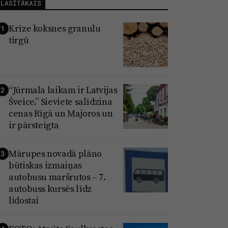
LASĪTĀKAIS
Krīze koksnes granulu
1
tirgū
“Jūrmala laikam ir Latvijas
2
Šveice.” Sieviete salīdzina
cenas Rīgā un Majoros un
ir pārsteigta
Mārupes novadā plāno
3
būtiskas izmaiņas
autobusu maršrutos – 7.
autobuss kursēs līdz
lidostai