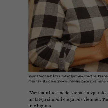
Inguna Vegnere: Ādas izstrādājumiem ir vērtība, kas neka
man nav labs garastāvoklis, neviens pircējs pie manis klā
"Var mainīties mode, vienas latvju rakst
un latvju simboli cieņā būs vienmēr. Tās 
teic Inguna.