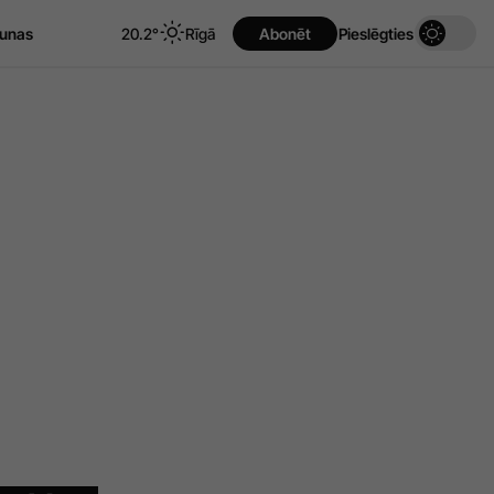
unas
20.2°
Rīgā
Abonēt
Pieslēgties