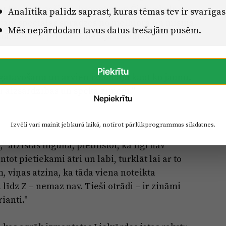
t ko darīt pašiem, braucām uz Čiekurkalnu
Analītika palīdz saprast, kuras tēmas tev ir svarīgas
būjām speciālas sprādzes no melhiora un misiņa.
Mēs nepārdodam tavus datus trešajām pusēm.
ā, bet tās, protams, nebija domātas
Piekrītu
izgatavošanu un arvien izdomāju kaut ko jaunu.
ju aizsardzības un spēka zīmēm."
Nepiekrītu
Izvēli vari mainīt jebkurā laikā, notīrot pārlūkprogrammas sīkdatnes.
" atzīstas Inguna, piebilstot, ka ilgi nav
ot pietiekami ātri un labi, turklāt lai ar to
, viņas atzina, ka tāda viena noteikta
 līdz Z – nemaz nav. Tieši otrādi – ir zināmi
ianti."