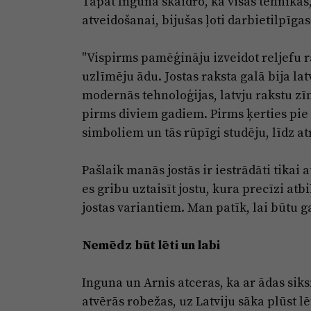
Tāpat Inguna skaidro, ka visas tehnikas
atveidošanai, bijušas ļoti darbietilpīgas
"Vispirms pamēģināju izveidot reljefu r
uzlīmēju ādu. Jostas raksta galā bija lat
modernās tehnoloģijas, latvju rakstu z
pirms diviem gadiem. Pirms ķerties pi
simboliem un tās rūpīgi studēju, līdz at
Pašlaik manās jostās ir iestrādāti tikai 
es gribu uztaisīt jostu, kura precīzi a
jostas variantiem. Man patīk, lai būtu ga
Nemēdz būt lēti un labi
Inguna un Arnis atceras, ka ar ādas sik
atvērās robežas, uz Latviju sāka plūst lē