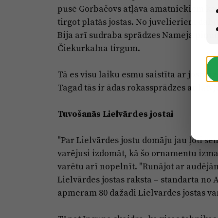
pusē Gorbačovs atļāva amatniekiem kau
tirgot platās jostas. No juvelieriem da
Bija arī sudraba sprādzes Nameja pinum
Čiekurkalna tirgum.
Tā es visu laiku esmu saistīta ar jostu 
Tagad tās ir ādas rokassprādzes ar latv
Tuvošanās Lielvārdes jostai
"Par Lielvārdes jostu domāju jau ļoti sen,
varējusi izdomāt, kā šo ornamentu izmant
varētu arī nopelnīt. "Runājot ar audējām
Lielvārdes jostas raksta – standarta no A
apmēram 80 dažādi Lielvārdes jostas var