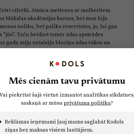
 četri cilvēki. Atnāca meitenes ar molbertiem
šas Mākslas akadēmijas kursus, bet man bija
menus noliku, bet paliku rezervistos, jo, lai gan
z "jūs". Taču beidzot tomēr ādas apstrādes
z gadu miju uztaisīju blociņu ādas vākos un
tīk!"
mdarbā vajadzējis taisīt vai nu kādu ādas
Mēs cienām tavu privātumu
somiņu, lai gan to darīt neviens nebija mācījis.
Vai piekrītat šajā vietnē izmantot analītikas sīkdatnes
bā aizsākto. Pa vidu esmu strādājusi
saskaņā ar mūsu
privātuma politiku
?
 ar vīru Arni 1986. gadā pirmo reizi
gadatirgū un turpinām to darīt arī šobrīd.
Reklāmas ieņēmumi ļauj mums saglabāt Kodols
ziņas bez maksas visiem lasītājiem.
ā, kas sāka taisīt jostas. Kad 80. gadu otrajā