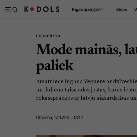
Ropaži
Rīgas apriņķis
Ziņas
V
Pasākumi
Sludinājumi
EKONOMIKA
Mode mainās, lat
paliek
Amatniece Inguna Vegnere ar dzīvesbie
un ikdienā taisa ādas jostas, kurās iest
rokassprādzes ar latvju aizsardzības u
Otrdiena, 17.11.2015. 07:44