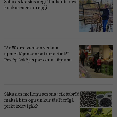
Salacas krastos nēģi "tur kanti" sīvā
konkurencē ar reņģi
“Ar 50 eiro vienam veikala
apmeklējumam pat nepietiek!”
Pircēji šokējas par cenu kāpumu
Sākusies melleņu sezona: cik šobrīd
maksā litrs ogu un kur tās Pierīgā
pirkt izdevīgāk?