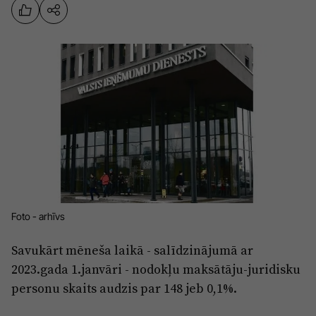
Sports
Pasākumi
Drošība
Pierīga
Projekti
Ādaži
Mediju atbalsta fonds
Ķekava
Zivju fonds
Mārupe
Zaļā nākotne
Olaine
Iedvesmai nav vecuma
Foto - arhīvs
Ropaži
Vide
Savukārt mēneša laikā - salīdzinājumā ar
Salaspils
Kodols
2023.gada 1.janvāri - nodokļu maksātāju-juridisku
Saulkrasti
personu skaits audzis par 148 jeb 0,1%.
Kontakti
Sigulda