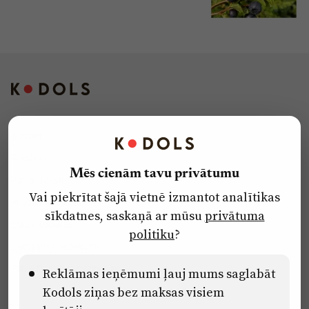
Kontakti
Reklāma
Mēs cienām tavu privātumu
Par laikrakstu
Vai piekrītat šajā vietnē izmantot analītikas
Privātuma politika
sīkdatnes, saskaņā ar mūsu
privātuma
Ētikas kodekss
politiku
?
Lietošanas noteikumi
Pārredzamības paziņojumi
Reklāmas ieņēmumi ļauj mums saglabāt
Kodols ziņas bez maksas visiem