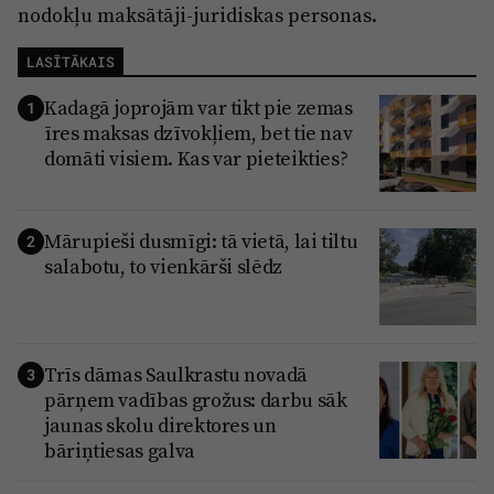
nodokļu maksātāji-juridiskas personas.
LASĪTĀKAIS
Kadagā joprojām var tikt pie zemas
1
īres maksas dzīvokļiem, bet tie nav
domāti visiem. Kas var pieteikties?
Mārupieši dusmīgi: tā vietā, lai tiltu
2
salabotu, to vienkārši slēdz
Trīs dāmas Saulkrastu novadā
3
pārņem vadības grožus: darbu sāk
jaunas skolu direktores un
bāriņtiesas galva