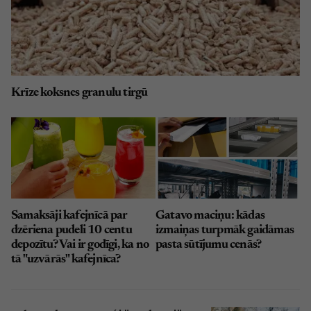
Krīze koksnes granulu tirgū
Samaksāji kafejnīcā par
Gatavo maciņu: kādas
dzēriena pudeli 10 centu
izmaiņas turpmāk gaidāmas
depozītu? Vai ir godīgi, ka no
pasta sūtījumu cenās?
tā "uzvārās" kafejnīca?