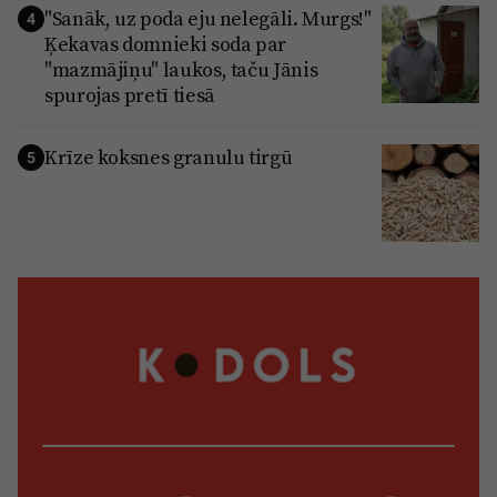
"Sanāk, uz poda eju nelegāli. Murgs!"
4
Ķekavas domnieki soda par
"mazmājiņu" laukos, taču Jānis
spurojas pretī tiesā
Krīze koksnes granulu tirgū
5