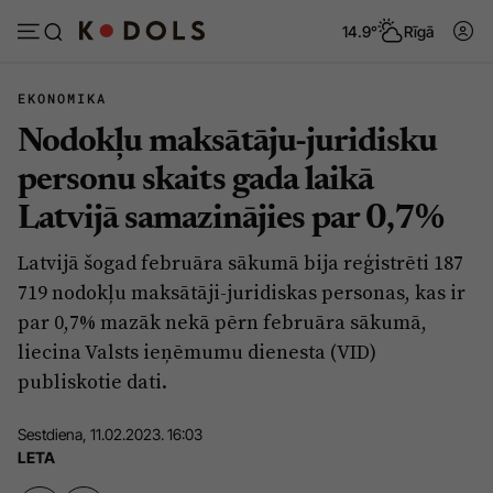
14.9°
Rīgā
EKONOMIKA
Nodokļu maksātāju-juridisku
Abonēt
Pieslēgties
personu skaits gada laikā
Latvijā samazinājies par 0,7%
Ziņas
Tēmas
Latvijā šogad februāra sākumā bija reģistrēti 187
Politika
Viedokļi
719 nodokļu maksātāji-juridiskas personas, kas ir
Pašvaldības
Dzīve un ticība
par 0,7% mazāk nekā pērn februāra sākumā,
liecina Valsts ieņēmumu dienesta (VID)
Izglītība
Ekonomika
publiskotie dati.
Veselība
Krimināli
Sestdiena, 11.02.2023. 16:03
Ģimene
Izklaide
LETA
Vide
Sarunas