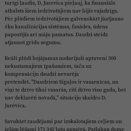
turīgi ļaudis, D. Jurevica pieļauj, ka finansiāls
atbalsts šiem iedzīvotājiem nav bijis vajadzīgs.
Pēc plūdiem iedzīvotājiem galvenokārt jāatjauno
ēku kanalizācijas sistēmas, fasādes, ūdens
papostījis arī māju pamatus. Daudzi steidz
atjaunot grīdu segumu.
Reāli plūdi bojājumus nodarījuši aptuveni 300
nekustamajiem īpašumiem, taču uz
kompensāciju daudzi nevarēja
pretendēt. "Daudziem Siguļos ir vasarnīcas, un
viņi te dzīvo tikai vasarās, citi dzīvo visu gadu, bet
nav deklarēti novadā," situāciju skaidro D.
Jurēvica.
Savukārt zaudējumi par izskalotajiem ceļiem un
ielām lēšami 171 342 latu apmērā. Patlaban dome