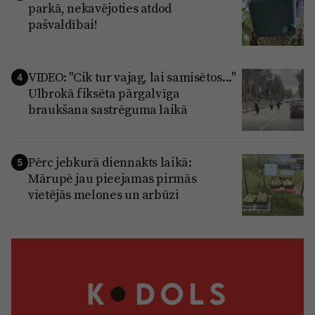
parkā, nekavējoties atdod
pašvaldībai!
VIDEO: "Cik tur vajag, lai samisētos..."
4
Ulbrokā fiksēta pārgalvīga
braukšana sastrēguma laikā
Pērc jebkurā diennakts laikā:
5
Mārupē jau pieejamas pirmās
vietējās melones un arbūzi