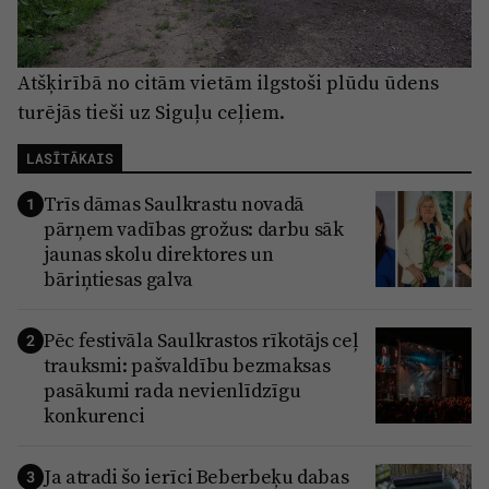
Atšķirībā no citām vietām ilgstoši plūdu ūdens
turējās tieši uz Siguļu ceļiem.
LASĪTĀKAIS
Trīs dāmas Saulkrastu novadā
1
pārņem vadības grožus: darbu sāk
jaunas skolu direktores un
bāriņtiesas galva
Pēc festivāla Saulkrastos rīkotājs ceļ
2
trauksmi: pašvaldību bezmaksas
pasākumi rada nevienlīdzīgu
konkurenci
Ja atradi šo ierīci Beberbeķu dabas
3