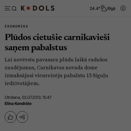
24.4°
Rīgā
EKONOMIKA
Plūdos cietušie carnikavieši
Abonēt
Pieslēgties
saņem pabalstus
Lai novērstu pavasara plūdu laikā radušos
Ziņas
Tēmas
zaudējumus, Carnikavas novada dome
Politika
Viedokļi
izmaksājusi vienreizēju pabalstu 15 Siguļu
iedzīvotājiem.
Pašvaldības
Dzīve un ticība
Izglītība
Ekonomika
Otrdiena, 02.07.2013. 15:47
Elīna Kondrāte
Veselība
Krimināli
Ģimene
Izklaide
Vide
Sarunas