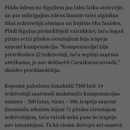
Reklāma
Plūdu ūdens no Siguļiem jau labu laiku aiztecējis
Jūrmala
Par laikrakstu
un par milzīgajām ūdens lāmām vairs atgādina
tikai iedzīvotāju atmiņas un bojātās ēku fasādes.
Privātuma politika
Plūdi Siguļus piemeklējuši vairākkārt, taču šogad
Ētikas kodekss
pirmo reizi plūdos cietušajiem bija iespēja
Lietošanas noteikumi
saņemt kompensāciju. "Kompensācijai bija
pieteikušies 22 iedzīvotāji, taču septiņi saņēma
Pārredzamības paziņojumi
atteikumu, jo nav deklarēti Carnikavas novadā,"
Sludinājumi
skaidro priekšsēdētāja.
Kopumā pabalstos izmaksāti 7300 lati: 14
iedzīvotāji saņēmuši maksimālo kompensācijas
summu – 500 latus, viens – 300. Iespēja saņemt
finansiālu atbalstu bijusi 71 plūdos cietušajam
iedzīvotājam, taču vairāk nekā puse šo iespēju
nav izmantojusi. Tā kā ciemā dzīvojot arī samērā