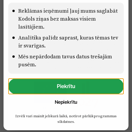
Pārredzamības paziņojumi
Reklāmas ieņēmumi ļauj mums saglabāt
Kodols ziņas bez maksas visiem
lasītājiem.
Eiropas Savienības Atveseļošanas un noturības mehānisma plāna
Analītika palīdz saprast, kuras tēmas tev
2.2. reformu un investīciju virziena “Uzņēmumu digitālā
transformācija un inovācijas” 2.2.1.5.i. investīcijas “Mediju nozares
ir svarīgas.
uzņēmumu digitālās transformācijas veicināšana” pasākuma
Mēs nepārdodam tavus datus trešajām
“Mācības mediju nozares speciālistu digitālās kompetences un
zināšanu pilnveidošanai” projektā Latvijas Mediju nozares
pusēm.
kompetenču centrs (2.2.1.5.i.0/2/24/A/CFLA/001).
Piekrītu
Nepiekrītu
Izvēli vari mainīt jebkurā laikā, notīrot pārlūkprogrammas
sīkdatnes.