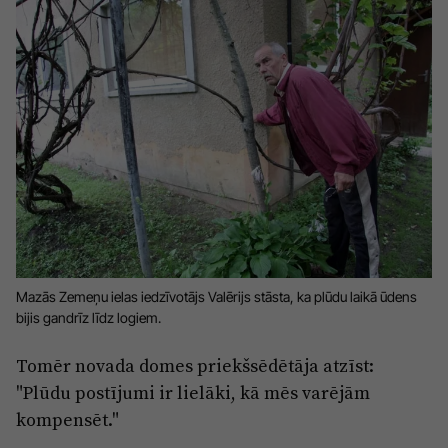
Sports
Pasākumi
Drošība
Pierīga
Projekti
Ādaži
Mediju atbalsta fonds
Ķekava
Zivju fonds
Mārupe
Zaļā nākotne
Olaine
Iedvesmai nav vecuma
Mazās Zemeņu ielas iedzīvotājs Valērijs stāsta, ka plūdu laikā ūdens
bijis gandrīz līdz logiem.
Ropaži
Vide
Tomēr novada domes priekšsēdētāja atzīst:
Salaspils
Kodols
"Plūdu postījumi ir lielāki, kā mēs varējām
Saulkrasti
Kontakti
kompensēt."
Sigulda