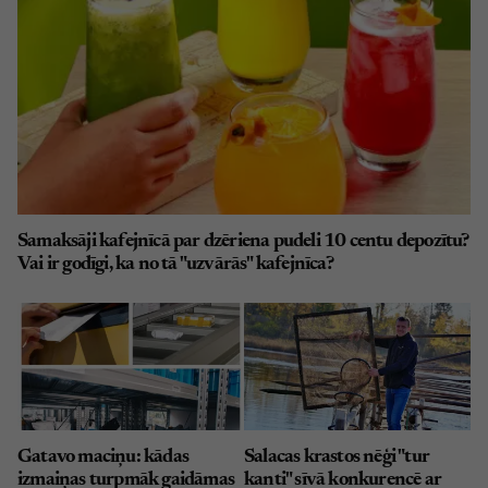
Samaksāji kafejnīcā par dzēriena pudeli 10 centu depozītu?
Vai ir godīgi, ka no tā "uzvārās" kafejnīca?
Gatavo maciņu: kādas
Salacas krastos nēģi "tur
izmaiņas turpmāk gaidāmas
kanti" sīvā konkurencē ar