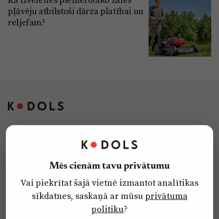
pļāvēju atbilstoši dārza platībai un
reljefam?
Kontakti
Reklāma
Mēs cienām tavu privātumu
Par laikrakstu
Vai piekrītat šajā vietnē izmantot analītikas
Privātuma politika
sīkdatnes, saskaņā ar mūsu
privātuma
Ētikas kodekss
politiku
?
Lietošanas noteikumi