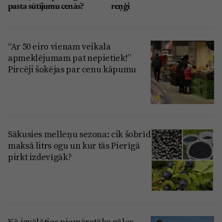
pasta sūtījumu cenās?
reņģi
“Ar 50 eiro vienam veikala
apmeklējumam pat nepietiek!”
Pircēji šokējas par cenu kāpumu
Sākusies melleņu sezona: cik šobrīd
maksā litrs ogu un kur tās Pierīgā
pirkt izdevīgāk?
Kā izvēlēties piemērotāko zāles