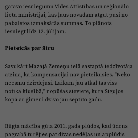
gatavo iesniegumu Vides Attīstības un reģionālo
lietu ministrijai, kas ļaus novadam atgūt pusi no
pabalstos izmaksātās summas. To plānots
iesniegt līdz 12. jūlijam.
Pieteicās par ātru
Savukārt Mazajā Zemeņu ielā sastaptā iedzīvotāja
atzina, ka kompensācijai nav pieteikusies. "Neko
neesmu dzirdējusi. Laikam jau atkal tas viss
notika klusībā," nopūšas sieviete, kura Siguļos
kopā ar ģimeni dzīvo jau septīto gadu.
Rūgta mācība gūta 2011. gada plūdos, kad ūdens
pagrabā turējies pat divas nedēļas un applūdis