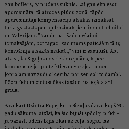
gan boilers, gan ūdens sūknis. Lai gan ēka esot
apdrošināta, tā atrodas plūdu zonā, tāpēc
apdrošinātāji kompensāciju atsakās izmaksāt.
Līdzīgs stāsts par apdrošinātājiem ir arī Ludmilai
un Valērijam. "Naudu par šādu nelaimi
iemaksājām, bet tagad, kad mums patiešām tā ir,
kompānija atsakās maksāt," viņi ir sašutuši. Abi
atzīst, ka Siguļos nav deklarējušies, tāpēc
kompensācijai pieteikties nevarēja. Tomēr
joprojām nav zudusi cerība par sen solīto dambi.
Pēc plūdiem cietusi ēkas fasāde, pabojāta arī
grīda.
Savukārt Dzintra Pope, kura Siguļos dzīvo kopš 90.
gadu sākuma, atzīst, ka šie bijuši spēcīgi plūdi –
ja parasti ūdens bijis tikai uz ceļa, šogad tas
ieplūdis arī dārzā. Nopietnākā skāde nodarīta