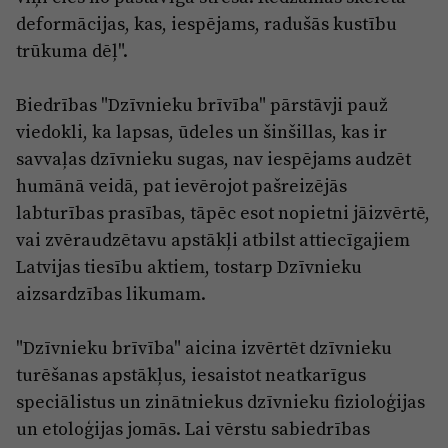
deformācijas, kas, iespējams, radušās kustību
trūkuma dēļ".
Biedrības "Dzīvnieku brīvība" pārstāvji pauž
viedokli, ka lapsas, ūdeles un šinšillas, kas ir
savvaļas dzīvnieku sugas, nav iespējams audzēt
humānā veidā, pat ievērojot pašreizējās
labturības prasības, tāpēc esot nopietni jāizvērtē,
vai zvēraudzētavu apstākļi atbilst attiecīgajiem
Latvijas tiesību aktiem, tostarp Dzīvnieku
aizsardzības likumam.
"Dzīvnieku brīvība" aicina izvērtēt dzīvnieku
turēšanas apstākļus, iesaistot neatkarīgus
speciālistus un zinātniekus dzīvnieku fizioloģijas
un etoloģijas jomās. Lai vērstu sabiedrības