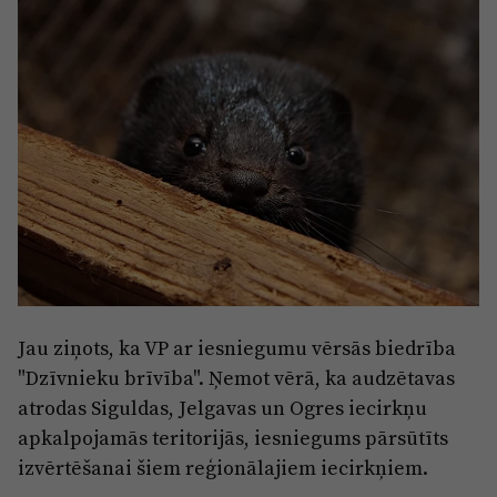
Sports
Pasākumi
Drošība
Pierīga
Projekti
Ādaži
Mediju atbalsta fonds
Ķekava
Zivju fonds
Mārupe
Zaļā nākotne
Olaine
Iedvesmai nav vecuma
Jau ziņots, ka VP ar iesniegumu vērsās biedrība
Ropaži
Vide
"Dzīvnieku brīvība". Ņemot vērā, ka audzētavas
Salaspils
atrodas Siguldas, Jelgavas un Ogres iecirkņu
Kodols
apkalpojamās teritorijās, iesniegums pārsūtīts
Saulkrasti
Kontakti
izvērtēšanai šiem reģionālajiem iecirkņiem.
Sigulda