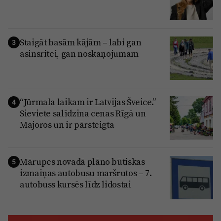
Staigāt basām kājām – labi gan
3
asinsritei, gan noskaņojumam
“Jūrmala laikam ir Latvijas Šveice.”
4
Sieviete salīdzina cenas Rīgā un
Majoros un ir pārsteigta
Mārupes novadā plāno būtiskas
5
izmaiņas autobusu maršrutos – 7.
autobuss kursēs līdz lidostai