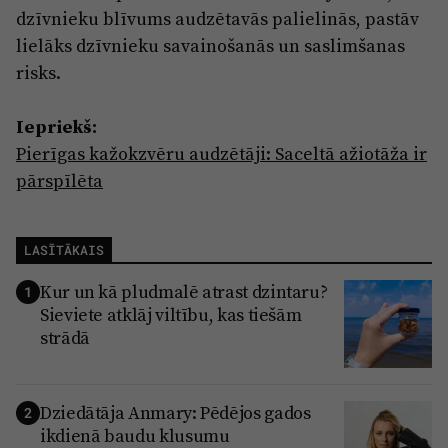
dzīvnieku blīvums audzētavās palielinās, pastāv
lielāks dzīvnieku savainošanās un saslimšanas
risks.
Iepriekš:
Pierīgas kažokzvēru audzētāji: Saceltā ažiotāža ir
pārspīlēta
LASĪTĀKAIS
Kur un kā pludmalē atrast dzintaru?
1
Sieviete atklāj viltību, kas tiešām
strādā
Dziedātāja Anmary: Pēdējos gados
2
ikdienā baudu klusumu