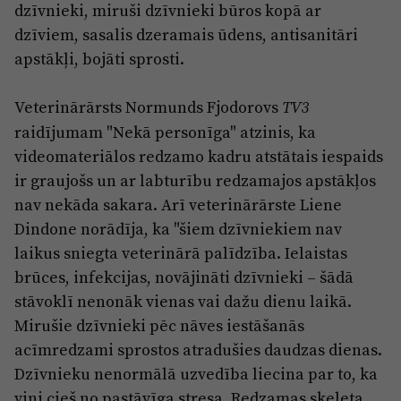
dzīvnieki, miruši dzīvnieki būros kopā ar
dzīviem, sasalis dzeramais ūdens, antisanitāri
apstākļi, bojāti sprosti.
Veterinārārsts Normunds Fjodorovs
TV3
raidījumam "Nekā personīga" atzinis, ka
videomateriālos redzamo kadru atstātais iespaids
ir graujošs un ar labturību redzamajos apstākļos
nav nekāda sakara. Arī veterinārārste Liene
Dindone norādīja, ka "šiem dzīvniekiem nav
laikus sniegta veterinārā palīdzība. Ielaistas
brūces, infekcijas, novājināti dzīvnieki – šādā
stāvoklī nenonāk vienas vai dažu dienu laikā.
Mirušie dzīvnieki pēc nāves iestāšanās
acīmredzami sprostos atradušies daudzas dienas.
Dzīvnieku nenormālā uzvedība liecina par to, ka
viņi cieš no pastāvīga stresa. Redzamas skeleta