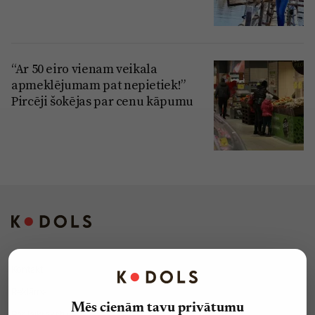
“Ar 50 eiro vienam veikala
apmeklējumam pat nepietiek!”
Pircēji šokējas par cenu kāpumu
Kontakti
Reklāma
Mēs cienām tavu privātumu
Par laikrakstu