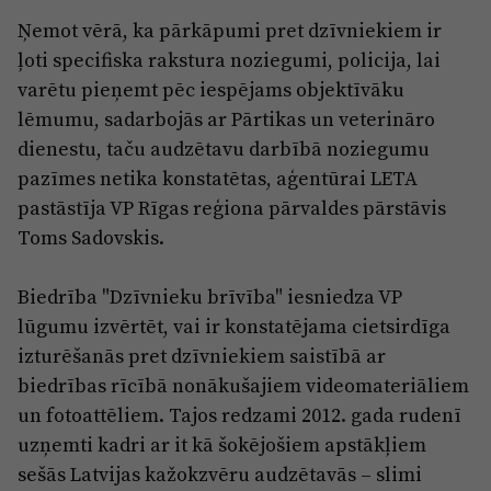
Reklāma
Ņemot vērā, ka pārkāpumi pret dzīvniekiem ir
Jūrmala
Par laikrakstu
ļoti specifiska rakstura noziegumi, policija, lai
Privātuma politika
varētu pieņemt pēc iespējams objektīvāku
lēmumu, sadarbojās ar Pārtikas un veterināro
Ētikas kodekss
dienestu, taču audzētavu darbībā noziegumu
Lietošanas noteikumi
pazīmes netika konstatētas, aģentūrai LETA
pastāstīja VP Rīgas reģiona pārvaldes pārstāvis
Pārredzamības paziņojumi
Toms Sadovskis.
Sludinājumi
Biedrība "Dzīvnieku brīvība" iesniedza VP
lūgumu izvērtēt, vai ir konstatējama cietsirdīga
izturēšanās pret dzīvniekiem saistībā ar
biedrības rīcībā nonākušajiem videomateriāliem
un fotoattēliem. Tajos redzami 2012. gada rudenī
uzņemti kadri ar it kā šokējošiem apstākļiem
sešās Latvijas kažokzvēru audzētavās – slimi