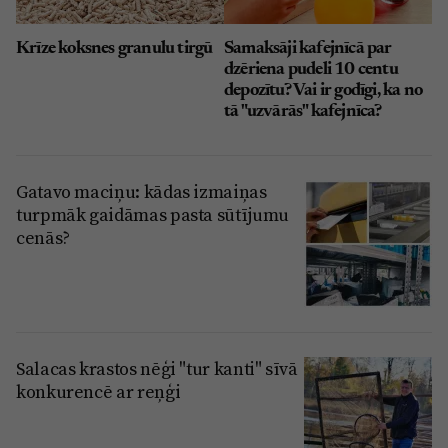
Krīze koksnes granulu tirgū
Samaksāji kafejnīcā par
dzēriena pudeli 10 centu
depozītu? Vai ir godīgi, ka no
tā "uzvārās" kafejnīca?
Gatavo maciņu: kādas izmaiņas
turpmāk gaidāmas pasta sūtījumu
cenās?
Salacas krastos nēģi "tur kanti" sīvā
konkurencē ar reņģi