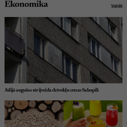
Ekonomika
Vairāk
Jūlijā augušas sērijveida dzīvokļu cenas Salaspilī