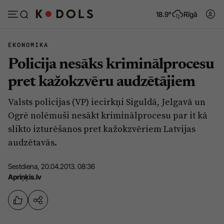
18.9°
Rīgā
EKONOMIKA
Policija nesāks kriminālprocesu
Abonēt
Pieslēgties
pret kažokzvēru audzētājiem
Valsts policijas (VP) iecirkņi Siguldā, Jelgavā un
Ziņas
Tēmas
Ogrē nolēmuši nesākt kriminālprocesu par it kā
Politika
Viedokļi
slikto izturēšanos pret kažokzvēriem Latvijas
audzētavās.
Pašvaldības
Dzīve un ticība
Izglītība
Ekonomika
Sestdiena, 20.04.2013. 08:36
Apriņķis.lv
Veselība
Krimināli
Ģimene
Izklaide
Vide
Sarunas