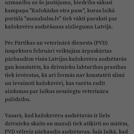
uzmanību uz šo jautājumu, biedrība sākusi
kampaņu "Kažokādas otra puse", kuras laikā
portālā "manabalss.lv" tiek vākti paraksti par
kažokzvēru audzēšanas aizliegumu Latvijā.
Pēc Pārtikas un veterinārā dienesta (PVD)
inspektoru februārī veiktajām ārpuskārtas
pārbaudēm visās Latvijas kažokzvēru audzētavās
gan konstatēts, ka dzīvnieku labturības prasības
tiek ievērotas, kā arī fermās nav konstatēti slimi
un ievainoti kažokzvēri, kas varētu radīt
aizdomas par laikus nesniegtu veterināru
palīdzību.
Vasarā, kad kažokzvēru audzētavās ir liels
dzīvnieku skaits un mazuļi tiek atšķirti no mātēm,
PVD vēlreiz pārbaudīs audzētavas. Šajā laikā, kad