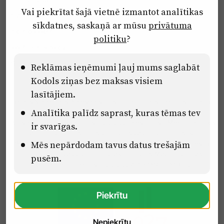
Vai piekrītat šajā vietnē izmantot analītikas
Privātuma politika
sīkdatnes, saskaņā ar mūsu
privātuma
Ētikas kodekss
politiku
?
Lietošanas noteikumi
Pārredzamības paziņojumi
Reklāmas ieņēmumi ļauj mums saglabāt
Kodols ziņas bez maksas visiem
lasītājiem.
Eiropas Savienības Atveseļošanas un noturības mehānisma plāna
Analītika palīdz saprast, kuras tēmas tev
2.2. reformu un investīciju virziena “Uzņēmumu digitālā
transformācija un inovācijas” 2.2.1.5.i. investīcijas “Mediju nozares
ir svarīgas.
uzņēmumu digitālās transformācijas veicināšana” pasākuma
“Mācības mediju nozares speciālistu digitālās kompetences un
Mēs nepārdodam tavus datus trešajām
zināšanu pilnveidošanai” projektā Latvijas Mediju nozares
pusēm.
kompetenču centrs (2.2.1.5.i.0/2/24/A/CFLA/001).
Piekrītu
Nepiekrītu