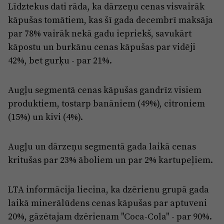
Līdztekus dati rāda, ka dārzeņu cenas visvairāk
kāpušas tomātiem, kas šī gada decembrī maksāja
par 78% vairāk nekā gadu iepriekš, savukārt
kāpostu un burkānu cenas kāpušas par vidēji
42%, bet gurķu - par 21%.
Augļu segmentā cenas kāpušas gandrīz visiem
produktiem, tostarp banāniem (49%), citroniem
(15%) un kivi (4%).
Augļu un dārzeņu segmentā gada laikā cenas
kritušas par 23% āboliem un par 2% kartupeļiem.
LTA informācija liecina, ka dzērienu grupā gada
laikā minerālūdens cenas kāpušas par aptuveni
20%, gāzētajam dzērienam "Coca-Cola" - par 90%.