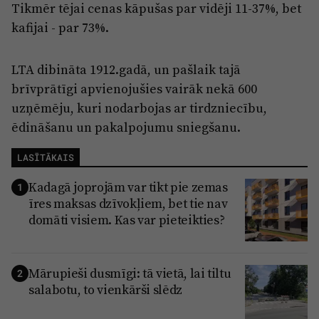
Tikmēr tējai cenas kāpušas par vidēji 11-37%, bet
kafijai - par 73%.
LTA dibināta 1912.gadā, un pašlaik tajā
brīvprātīgi apvienojušies vairāk nekā 600
uzņēmēju, kuri nodarbojas ar tirdzniecību,
ēdināšanu un pakalpojumu sniegšanu.
LASĪTĀKAIS
Kadagā joprojām var tikt pie zemas
1
īres maksas dzīvokļiem, bet tie nav
domāti visiem. Kas var pieteikties?
Mārupieši dusmīgi: tā vietā, lai tiltu
2
salabotu, to vienkārši slēdz