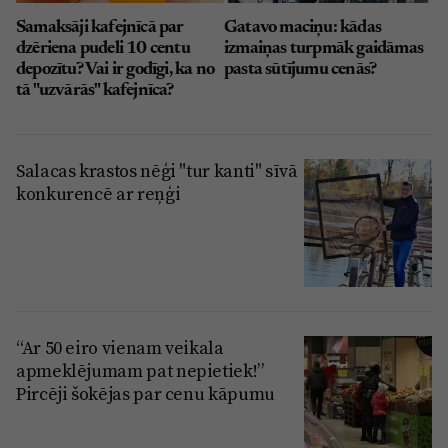
Samaksāji kafejnīcā par
Gatavo maciņu: kādas
dzēriena pudeli 10 centu
izmaiņas turpmāk gaidāmas
depozītu? Vai ir godīgi, ka no
pasta sūtījumu cenās?
tā "uzvārās" kafejnīca?
Salacas krastos nēģi "tur kanti" sīvā
konkurencē ar reņģi
“Ar 50 eiro vienam veikala
apmeklējumam pat nepietiek!”
Pircēji šokējas par cenu kāpumu