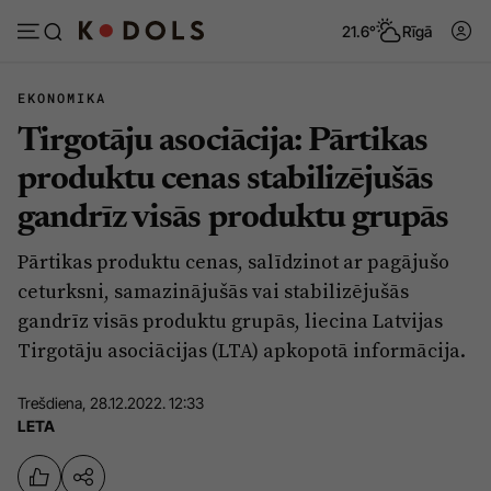
21.6°
Rīgā
EKONOMIKA
Tirgotāju asociācija: Pārtikas
Abonēt
Pieslēgties
produktu cenas stabilizējušās
gandrīz visās produktu grupās
Ziņas
Tēmas
Pārtikas produktu cenas, salīdzinot ar pagājušo
Politika
Viedokļi
ceturksni, samazinājušās vai stabilizējušās
Pašvaldības
Dzīve un ticība
gandrīz visās produktu grupās, liecina Latvijas
Tirgotāju asociācijas (LTA) apkopotā informācija.
Izglītība
Ekonomika
Veselība
Krimināli
Trešdiena, 28.12.2022. 12:33
LETA
Ģimene
Izklaide
Vide
Sarunas