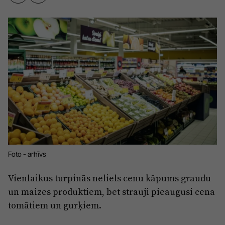
Sports
Pasākumi
Drošība
Pierīga
Projekti
Ādaži
Mediju atbalsta fonds
Ķekava
Zivju fonds
Mārupe
Zaļā nākotne
Olaine
Iedvesmai nav vecuma
Foto - arhīvs
Ropaži
Vide
Vienlaikus turpinās neliels cenu kāpums graudu
Salaspils
Kodols
un maizes produktiem, bet strauji pieaugusi cena
Saulkrasti
tomātiem un gurķiem.
Kontakti
Sigulda