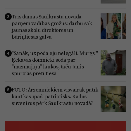
Trīs dāmas Saulkrastu novadā
3
pārņem vadības grožus: darbu sāk
jaunas skolu direktores un
bāriņtiesas galva
"Sanāk, uz poda eju nelegāli. Murgs!"
4
Ķekavas domnieki soda par
"mazmājiņu" laukos, taču Jānis
spurojas pretī tiesā
FOTO: Ārzemniekiem visvairāk patīk
5
kaut kas īpaši patriotisks. Kādus
suvenīrus pērk Saulkrastu novadā?