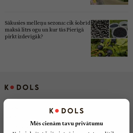
Sākusies melleņu sezona: cik šobrīd
maksā litrs ogu un kur tās Pierīgā
pirkt izdevīgāk?
Kontakti
Reklāma
Mēs cienām tavu privātumu
Par laikrakstu