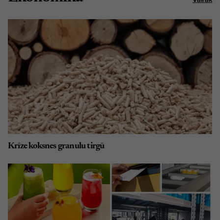
Krīze koksnes granulu tirgū