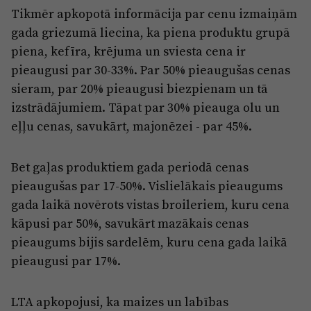
Reklāma
Tikmēr apkopotā informācija par cenu izmaiņām
Jūrmala
Par laikrakstu
gada griezumā liecina, ka piena produktu grupā
piena, kefīra, krējuma un sviesta cena ir
Privātuma politika
pieaugusi par 30-33%. Par 50% pieaugušas cenas
Ētikas kodekss
sieram, par 20% pieaugusi biezpienam un tā
Lietošanas noteikumi
izstrādājumiem. Tāpat par 30% pieauga olu un
eļļu cenas, savukārt, majonēzei - par 45%.
Pārredzamības paziņojumi
Sludinājumi
Bet gaļas produktiem gada periodā cenas
pieaugušas par 17-50%. Vislielākais pieaugums
gada laikā novērots vistas broileriem, kuru cena
kāpusi par 50%, savukārt mazākais cenas
pieaugums bijis sardelēm, kuru cena gada laikā
pieaugusi par 17%.
LTA apkopojusi, ka maizes un labības