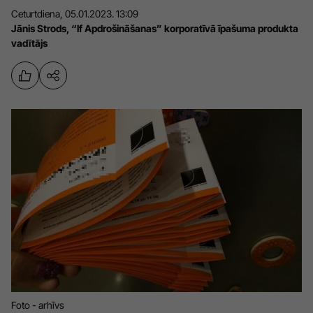
Ceturtdiena, 05.01.2023. 13:09
Sports
Pasākumi
Jānis Strods, “If Apdrošināšanas” korporatīvā īpašuma produkta
Drošība
vadītājs
Pierīga
Projekti
Ādaži
Mediju atbalsta fonds
Ķekava
Zivju fonds
Mārupe
Zaļā nākotne
Olaine
Iedvesmai nav vecuma
Ropaži
Vide
Salaspils
Kodols
Saulkrasti
Kontakti
Foto - arhīvs
Sigulda