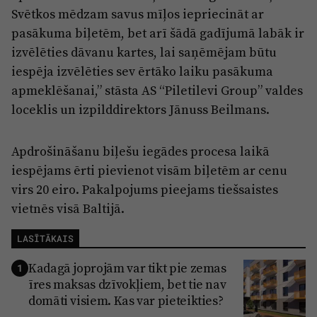
Svētkos mēdzam savus mīļos iepriecināt ar
pasākuma biļetēm, bet arī šādā gadījumā labāk ir
izvēlēties dāvanu kartes, lai saņēmējam būtu
iespēja izvēlēties sev ērtāko laiku pasākuma
apmeklēšanai,” stāsta AS “Piletilevi Group” valdes
loceklis un izpilddirektors Jānuss Beilmans.
Apdrošināšanu biļešu iegādes procesa laikā
iespējams ērti pievienot visām biļetēm ar cenu
virs 20 eiro. Pakalpojums pieejams tiešsaistes
vietnēs visā Baltijā.
LASĪTĀKAIS
Kadagā joprojām var tikt pie zemas
1
īres maksas dzīvokļiem, bet tie nav
domāti visiem. Kas var pieteikties?