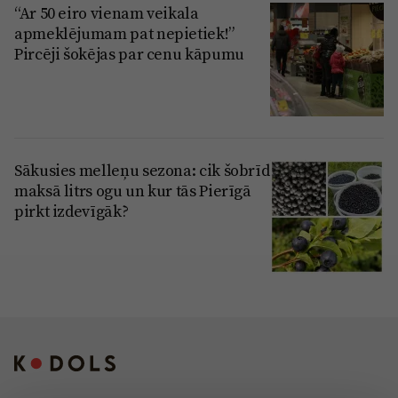
“Ar 50 eiro vienam veikala
apmeklējumam pat nepietiek!”
Pircēji šokējas par cenu kāpumu
Sākusies melleņu sezona: cik šobrīd
maksā litrs ogu un kur tās Pierīgā
pirkt izdevīgāk?