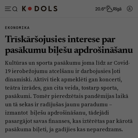
20.6°
Rīgā
EKONOMIKA
Trīskāršojusies interese par
Abonēt
Pieslēgties
pasākumu biļešu apdrošināšanu
Kultūras un sporta pasākumu joma līdz ar Covid-
Ziņas
Tēmas
19 ierobežojumu atcelšanu ir darbojusies ļoti
Politika
Viedokļi
dinamiski. Aktīvi tiek apmeklēti gan koncerti,
teātra izrādes, gan cita veida, tostarp sporta,
Pašvaldības
Dzīve un ticība
pasākumi. Tomēr pieredzētais pandēmijas laikā
Izglītība
Ekonomika
un tā sekas ir radījušas jaunu paradumu –
Veselība
Krimināli
izmantot biļešu apdrošināšanu, tādejādi
pasargājot savas finanses, kas iztērētas par kārotā
Ģimene
Izklaide
pasākuma biļeti, ja gadījies kas neparedzams.
Vide
Sarunas