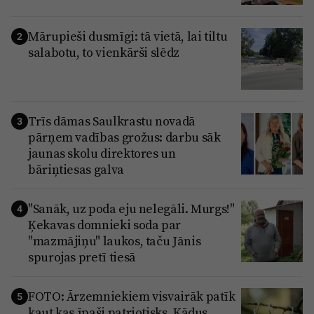
Mārupieši dusmīgi: tā vietā, lai tiltu
2
salabotu, to vienkārši slēdz
Trīs dāmas Saulkrastu novadā
3
pārņem vadības grožus: darbu sāk
jaunas skolu direktores un
bāriņtiesas galva
"Sanāk, uz poda eju nelegāli. Murgs!"
4
Ķekavas domnieki soda par
"mazmājiņu" laukos, taču Jānis
spurojas pretī tiesā
FOTO: Ārzemniekiem visvairāk patīk
5
kaut kas īpaši patriotisks. Kādus