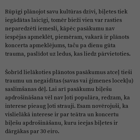
Reklāma
Jūrmala
Rūpīgi plānojot savu kultūras dzīvi, biļetes tiek
Par laikrakstu
iegādātas laicīgi, tomēr bieži vien var rasties
Privātuma politika
neparedzēti iemesli, kāpēc pasākumu nav
Ētikas kodekss
iespējas apmeklēt, piemēram, vakarā ir plānots
koncerta apmeklējums, taču pa dienu gūta
Lietošanas noteikumi
trauma, paslīdot uz ledus, kas liedz pārvietoties.
Pārredzamības paziņojumi
Sludinājumi
Šobrīd lielākoties plānotos pasākumus atceļ tieši
traumu un negaidītas (savas vai ģimenes locekļu)
saslimšanas dēļ. Lai arī pasākumu biļešu
apdrošināšana vēl nav ļoti populāra, redzam, ka
interese pieaug ļoti strauji. Esam novērojuši, ka
vislielākā interese ir par teātra un koncertu
biļešu apdrošināšanu, kuru ieejas biļetes ir
dārgākas par 30 eiro.