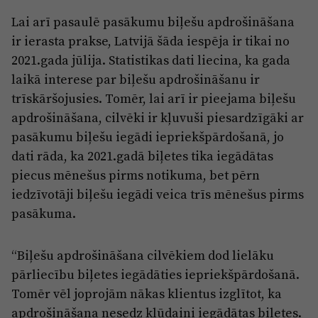
Lai arī pasaulē pasākumu biļešu apdrošināšana
ir ierasta prakse, Latvijā šāda iespēja ir tikai no
2021.gada jūlija. Statistikas dati liecina, ka gada
laikā interese par biļešu apdrošināšanu ir
trīskāršojusies. Tomēr, lai arī ir pieejama biļešu
apdrošināšana, cilvēki ir kļuvuši piesardzīgāki ar
pasākumu biļešu iegādi iepriekšpārdošanā, jo
dati rāda, ka 2021.gadā biļetes tika iegādātas
piecus mēnešus pirms notikuma, bet pērn
iedzīvotāji biļešu iegādi veica trīs mēnešus pirms
pasākuma.
“Biļešu apdrošināšana cilvēkiem dod lielāku
pārliecību biļetes iegādāties iepriekšpārdošanā.
Tomēr vēl joprojām nākas klientus izglītot, ka
apdrošināšana nesedz kļūdaini iegādātas biļetes.