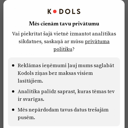
Kontakti
Reklāma
Mēs cienām tavu privātumu
Par laikrakstu
Vai piekrītat šajā vietnē izmantot analītikas
Privātuma politika
sīkdatnes, saskaņā ar mūsu
privātuma
Ētikas kodekss
politiku
?
Lietošanas noteikumi
Pārredzamības paziņojumi
Reklāmas ieņēmumi ļauj mums saglabāt
Kodols ziņas bez maksas visiem
lasītājiem.
Eiropas Savienības Atveseļošanas un noturības mehānisma plāna
Analītika palīdz saprast, kuras tēmas tev
2.2. reformu un investīciju virziena “Uzņēmumu digitālā
transformācija un inovācijas” 2.2.1.5.i. investīcijas “Mediju nozares
ir svarīgas.
uzņēmumu digitālās transformācijas veicināšana” pasākuma
“Mācības mediju nozares speciālistu digitālās kompetences un
Mēs nepārdodam tavus datus trešajām
zināšanu pilnveidošanai” projektā Latvijas Mediju nozares
pusēm.
kompetenču centrs (2.2.1.5.i.0/2/24/A/CFLA/001).