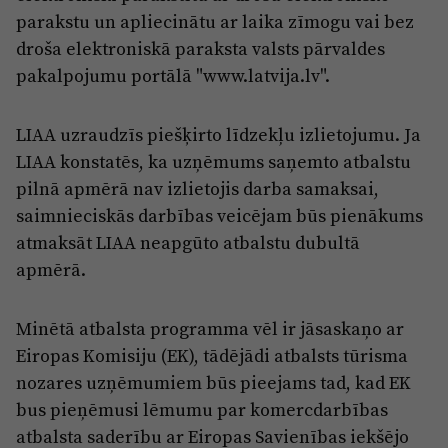
parakstu un apliecinātu ar laika zīmogu vai bez
droša elektroniskā paraksta valsts pārvaldes
pakalpojumu portālā "www.latvija.lv".
LIAA uzraudzīs piešķirto līdzekļu izlietojumu. Ja
LIAA konstatēs, ka uzņēmums saņemto atbalstu
pilnā apmērā nav izlietojis darba samaksai,
saimnieciskās darbības veicējam būs pienākums
atmaksāt LIAA neapgūto atbalstu dubultā
apmērā.
Minētā atbalsta programma vēl ir jāsaskaņo ar
Eiropas Komisiju (EK), tādējādi atbalsts tūrisma
nozares uzņēmumiem būs pieejams tad, kad EK
bus pieņēmusi lēmumu par komercdarbības
atbalsta saderību ar Eiropas Savienības iekšējo