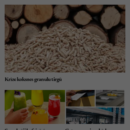
Krīze koksnes granulu tirgū