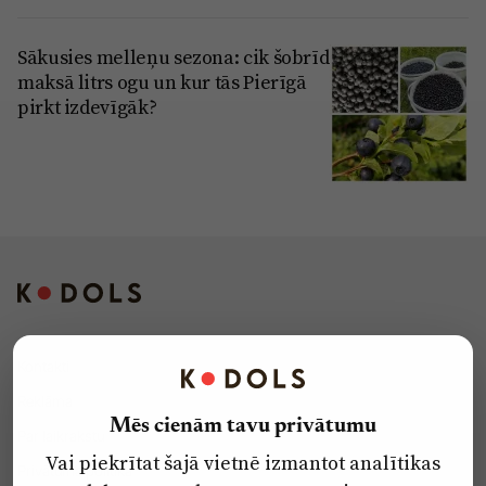
Sākusies melleņu sezona: cik šobrīd
maksā litrs ogu un kur tās Pierīgā
pirkt izdevīgāk?
Kontakti
Reklāma
Mēs cienām tavu privātumu
Par laikrakstu
Vai piekrītat šajā vietnē izmantot analītikas
Privātuma politika