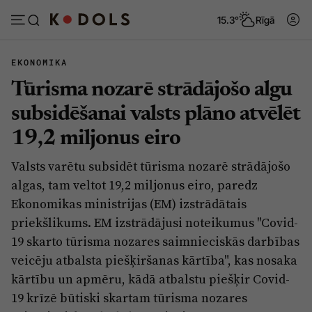
15.3°
Rīgā
EKONOMIKA
Tūrisma nozarē strādājošo algu
Abonēt
Pieslēgties
subsidēšanai valsts plāno atvēlēt
19,2 miljonus eiro
Ziņas
Tēmas
Valsts varētu subsidēt tūrisma nozarē strādājošo
Politika
Viedokļi
algas, tam veltot 19,2 miljonus eiro, paredz
Pašvaldības
Dzīve un ticība
Ekonomikas ministrijas (EM) izstrādātais
priekšlikums. EM izstrādājusi noteikumus "Covid-
Izglītība
Ekonomika
19 skarto tūrisma nozares saimnieciskās darbības
Veselība
Krimināli
veicēju atbalsta piešķiršanas kārtība", kas nosaka
Ģimene
Izklaide
kārtību un apmēru, kādā atbalstu piešķir Covid-
19 krīzē būtiski skartam tūrisma nozares
Vide
Sarunas