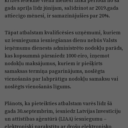
krīzes ietekmē vienā mēnesī laika periodā no šā
gada aprīļa līdz jūnijam, salīdzinot ar 2019.gada
attiecīgo mēnesi, ir samazinājušies par 20%.
Tāpat atbalstam kvalificēsies uzņēmumi, kuriem
uz iesnieguma iesniegšanas dienu nebūs Valsts
ieņēmumu dienesta administrēto nodokļu parāds,
kas kopsummā pārsniedz 1000 eiro, izņemot
nodokļu maksājumus, kuriem ir piešķirts
samaksas termiņa pagarinājums, noslēgta
vienošanās par labprātīgu nodokļu samaksu vai
noslēgts vienošanās līgums.
Plānots, ka pieteikties atbalstam varēs līdz šā
gada 30.septembrim, iesniedz Latvijas Investīciju
un attīstības aģentūrā (LIAA) iesniegumu –
elektroniski parakstītu ar drošu elektronisko