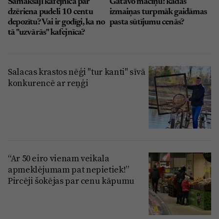
Samaksāji kafejnīcā par
Gatavo maciņu: kādas
dzēriena pudeli 10 centu
izmaiņas turpmāk gaidāmas
depozītu? Vai ir godīgi, ka no
pasta sūtījumu cenās?
tā "uzvārās" kafejnīca?
Salacas krastos nēģi "tur kanti" sīvā
konkurencē ar reņģi
“Ar 50 eiro vienam veikala
apmeklējumam pat nepietiek!”
Pircēji šokējas par cenu kāpumu