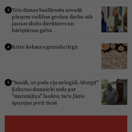
Trīs dāmas Saulkrastu novadā
3
pārņem vadības grožus: darbu sāk
jaunas skolu direktores un
bāriņtiesas galva
Krīze koksnes granulu tirgū
4
"Sanāk, uz poda eju nelegāli. Murgs!"
5
Ķekavas domnieki soda par
"mazmājiņu" laukos, taču Jānis
spurojas pretī tiesā