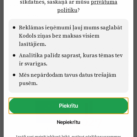
sīkdatnes, saskaņā ar mūsu
privātuma
Ētikas kodekss
politiku
?
Lietošanas noteikumi
Pārredzamības paziņojumi
Reklāmas ieņēmumi ļauj mums saglabāt
Kodols ziņas bez maksas visiem
lasītājiem.
Eiropas Savienības Atveseļošanas un noturības mehānisma plāna
Analītika palīdz saprast, kuras tēmas tev
2.2. reformu un investīciju virziena “Uzņēmumu digitālā
transformācija un inovācijas” 2.2.1.5.i. investīcijas “Mediju nozares
ir svarīgas.
uzņēmumu digitālās transformācijas veicināšana” pasākuma
Mēs nepārdodam tavus datus trešajām
“Mācības mediju nozares speciālistu digitālās kompetences un
zināšanu pilnveidošanai” projektā Latvijas Mediju nozares
pusēm.
kompetenču centrs (2.2.1.5.i.0/2/24/A/CFLA/001).
Piekrītu
Nepiekrītu
Izvēli vari mainīt jebkurā laikā, notīrot pārlūkprogrammas