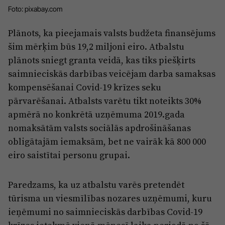
Reklāma
Foto: pixabay.com
Jūrmala
Par laikrakstu
Plānots, ka pieejamais valsts budžeta finansējums
Privātuma politika
šim mērķim būs 19,2 miljoni eiro. Atbalstu
Ētikas kodekss
plānots sniegt granta veidā, kas tiks piešķirts
saimnieciskās darbības veicējam darba samaksas
Lietošanas noteikumi
kompensēšanai Covid-19 krīzes seku
Pārredzamības paziņojumi
pārvarēšanai. Atbalsts varētu tikt noteikts 30%
apmērā no konkrētā uzņēmuma 2019.gada
Sludinājumi
nomaksātām valsts sociālās apdrošināšanas
obligātajām iemaksām, bet ne vairāk kā 800 000
eiro saistītai personu grupai.
Paredzams, ka uz atbalstu varēs pretendēt
tūrisma un viesmīlības nozares uzņēmumi, kuru
ieņēmumi no saimnieciskās darbības Covid-19