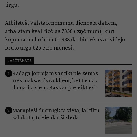
tirgu.
Atbilstoši Valsts ieņēmumu dienesta datiem,
atbalstam kvalificējas 7356 uzņēmumi, kuri
kopumā nodarbina 61 988 darbiniekus ar vidējo
bruto algu 626 eiro mēnesi.
LASĪTĀKAIS
Kadagā joprojām var tikt pie zemas
1
īres maksas dzīvokļiem, bet tie nav
domāti visiem. Kas var pieteikties?
Mārupieši dusmīgi: tā vietā, lai tiltu
2
salabotu, to vienkārši slēdz