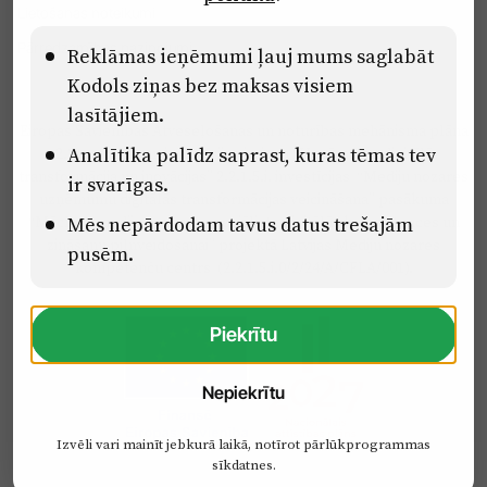
Lietošanas noteikumi
Pārredzamības paziņojumi
Reklāmas ieņēmumi ļauj mums saglabāt
Kodols ziņas bez maksas visiem
lasītājiem.
Eiropas Savienības Atveseļošanas un noturības mehānisma plāna
Analītika palīdz saprast, kuras tēmas tev
2.2. reformu un investīciju virziena “Uzņēmumu digitālā
transformācija un inovācijas” 2.2.1.5.i. investīcijas “Mediju nozares
ir svarīgas.
uzņēmumu digitālās transformācijas veicināšana” pasākuma
“Mācības mediju nozares speciālistu digitālās kompetences un
Mēs nepārdodam tavus datus trešajām
zināšanu pilnveidošanai” projektā Latvijas Mediju nozares
pusēm.
kompetenču centrs (2.2.1.5.i.0/2/24/A/CFLA/001).
Piekrītu
Nepiekrītu
Izvēli vari mainīt jebkurā laikā, notīrot pārlūkprogrammas
sīkdatnes.