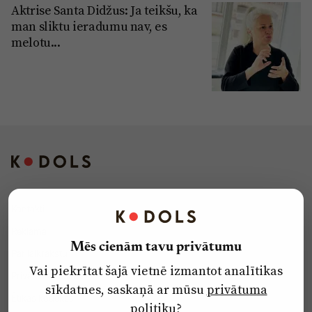
Aktrise Santa Didžus: Ja teikšu, ka
man sliktu ieradumu nav, es
melotu...
Kontakti
Reklāma
Mēs cienām tavu privātumu
Par laikrakstu
Vai piekrītat šajā vietnē izmantot analītikas
Privātuma politika
sīkdatnes, saskaņā ar mūsu
privātuma
Ētikas kodekss
politiku
?