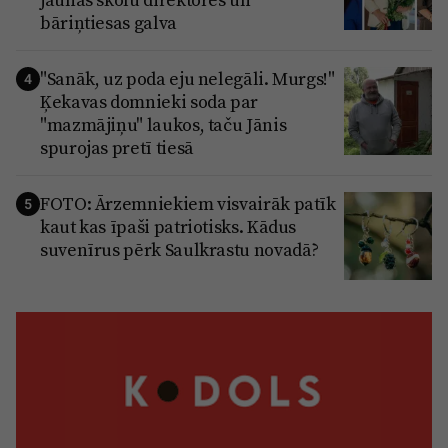
bāriņtiesas galva
"Sanāk, uz poda eju nelegāli. Murgs!"
4
Ķekavas domnieki soda par
"mazmājiņu" laukos, taču Jānis
spurojas pretī tiesā
FOTO: Ārzemniekiem visvairāk patīk
5
kaut kas īpaši patriotisks. Kādus
suvenīrus pērk Saulkrastu novadā?