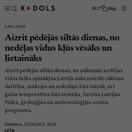
19.2°
Rīgā
IZKLAIDE
Aizrit pēdējās siltās dienas, no
Abonēt
Pieslēgties
nedēļas vidus kļūs vēsāks un
lietaināks
Ziņas
Tēmas
Aizrit pēdējās siltās dienas, no nākamās nedēļas
Politika
Viedokļi
vidus laika apstākļus Latvijā sāks noteikt ciklonu
Pašvaldības
Dzīve un ticība
darbība, mākoņu un nokrišņu būs vairāk, arī
gaisa temperatūra būs zemāka, liecina Latvijas
Izglītība
Ekonomika
Vides, ģeoloģijas un meteoroloģijas centra
Veselība
Krimināli
prognozes.
Ģimene
Izklaide
Svētdiena, 23.04.2023. 16:33
Vide
Sarunas
LETA