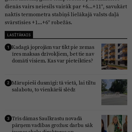
dienās vairs neiesils vairāk par +6...+11°, savukārt
naktīs termometra stabiņš lielākajā valsts daļā
svārstīsies +1...+6° robežās.
LASĪTĀKAIS
Kadagā joprojām var tikt pie zemas
1
īres maksas dzīvokļiem, bet tie nav
domāti visiem. Kas var pieteikties?
Mārupieši dusmīgi: tā vietā, lai tiltu
2
salabotu, to vienkārši slēdz
Trīs dāmas Saulkrastu novadā
3
pārņem vadības grožus: darbu sāk
jaunas skolu direktores un