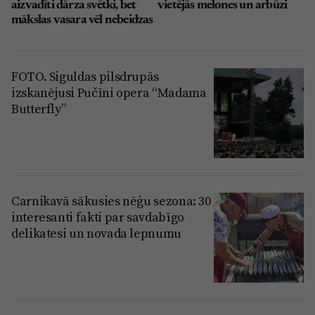
aizvadīti dārza svētki, bet
vietējās melones un arbūzi
mākslas vasara vēl nebeidzas
FOTO. Siguldas pilsdrupās
izskanējusi Pučīni opera “Madama
Butterfly”
Carnikavā sākusies nēģu sezona: 30
interesanti fakti par savdabīgo
delikatesi un novada lepnumu