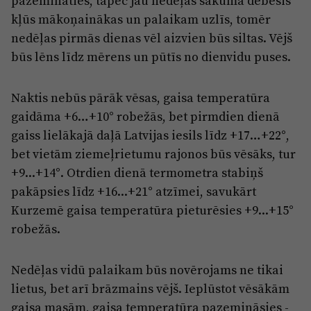
pazemināties, tāpēc jau nedēļas sākumā debesis
Reklāma
kļūs mākoņainākas un palaikam uzlīs, tomēr
Jūrmala
Par laikrakstu
nedēļas pirmās dienas vēl aizvien būs siltas. Vējš
Privātuma politika
būs lēns līdz mērens un pūtīs no dienvidu puses.
Ētikas kodekss
Naktis nebūs pārāk vēsas, gaisa temperatūra
Lietošanas noteikumi
gaidāma +6…+10° robežās, bet pirmdien dienā
Pārredzamības paziņojumi
gaiss lielākajā daļā Latvijas iesils līdz +17…+22°,
bet vietām ziemeļrietumu rajonos būs vēsāks, tur
Sludinājumi
+9...+14°. Otrdien dienā termometra stabiņš
pakāpsies līdz +16...+21° atzīmei, savukārt
Kurzemē gaisa temperatūra pieturēsies +9...+15°
robežās.
Nedēļas vidū palaikam būs novērojams ne tikai
lietus, bet arī brāzmains vējš. Ieplūstot vēsākām
gaisa masām, gaisa temperatūra pazemināsies -