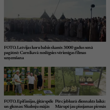
FOTO. Latvijas koru balsis skanēs 3000 gadus senā
pagātnē: Carnikavā noslēgsies vērienīgas filmas
uzņemšana
FOTO. Epifānijas, ģitārspēle
Pērc jebkurā diennakts laikā:
un gleznas: Skulmju mājās
Mārupē jau pieejamas pirmās