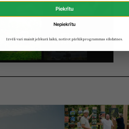
Piekrītu
Nepiekrītu
Izvēli vari mainīt jebkurā laikā, notīrot pārlūkprogrammas sīkdatnes.
49 BILDES