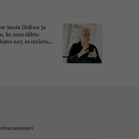
se Santa Didžus: Ja
u, ka man sliktu
dumu nav, es melotu...
amības paziņojumi