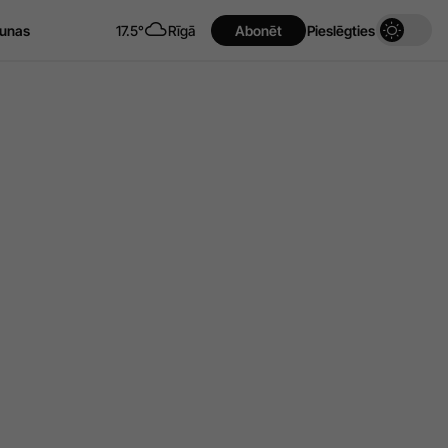
unas
17.5°
Rīgā
Abonēt
Pieslēgties