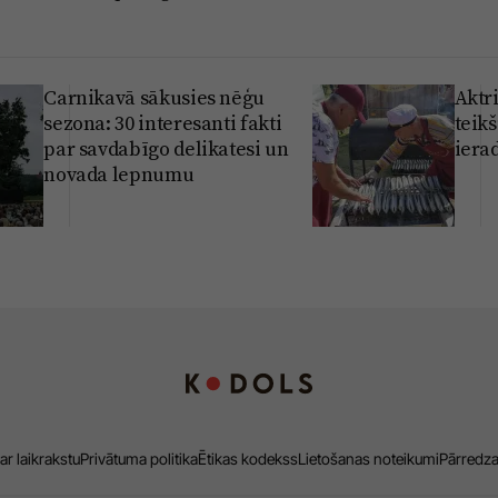
Carnikavā sākusies nēģu
Aktri
sezona: 30 interesanti fakti
teikš
par savdabīgo delikatesi un
iera
novada lepnumu
ar laikrakstu
Privātuma politika
Ētikas kodekss
Lietošanas noteikumi
Pārredz