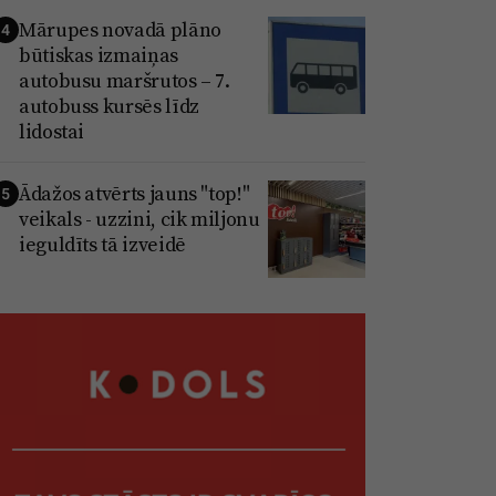
Mārupes novadā plāno
4
būtiskas izmaiņas
autobusu maršrutos – 7.
autobuss kursēs līdz
lidostai
Ādažos atvērts jauns "top!"
5
veikals - uzzini, cik miljonu
ieguldīts tā izveidē