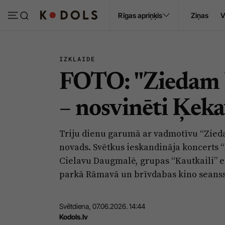
Ropaži
Rīgas apriņķis
Ziņas
V
Pasākumi
Sludinājumi
IZKLAIDE
FOTO: "Ziedam 
– nosvinēti Ķeka
Triju dienu garumā ar vadmotīvu “Zied
novads. Svētkus ieskandināja koncerts 
Cielavu Daugmalē, grupas “Kautkaili” e
parkā Rāmavā un brīvdabas kino seanss
Svētdiena, 07.06.2026. 14:44
Kodols.lv