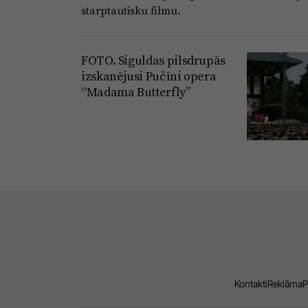
starptautisku filmu.
FOTO. Siguldas pilsdrupās
izskanējusi Pučīni opera
“Madama Butterfly”
Kontakti
Reklāma
P