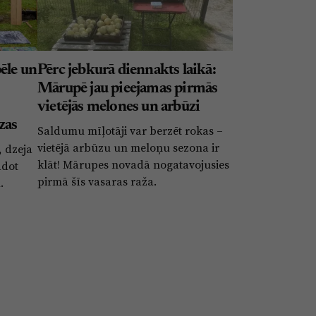
ēle un
Pērc jebkurā diennakts laikā:
Mārupē jau pieejamas pirmās
vietējās melones un arbūzi
zas
Saldumu mīļotāji var berzēt rokas –
vietējā arbūzu un meloņu sezona ir
 dzeja
klāt! Mārupes novadā nogatavojusies
adot
pirmā šīs vasaras raža.
.