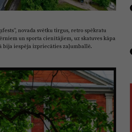
ņfests”, novada svētku tirgus, retro spēkratu
bērniem un sporta cienītājiem, uz skatuves kāpa
bija iespēja izpriecāties zaļumballē.