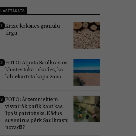
LASĪTĀKAIS
Krīze koksnes granulu
1
tirgū
FOTO: Atpūta Saulkrastos
2
kļūst ērtāka - skaties, kā
labiekārtota kāpu zona
FOTO: Ārzemniekiem
3
visvairāk patīk kaut kas
īpaši patriotisks. Kādus
suvenīrus pērk Saulkrastu
novadā?