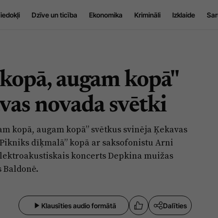
iedokļi
Dzīve un ticība
Ekonomika
Krimināli
Izklaide
Sar
kopā, augam kopā"
vas novada svētki
am kopā, augam kopā” svētkus svinēja Ķekavas
“Pikniks dīķmalā” kopā ar saksofonistu Arni
lektroakustiskais koncerts Depkina muižas
 Baldonē.
Klausīties audio formātā
Dalīties