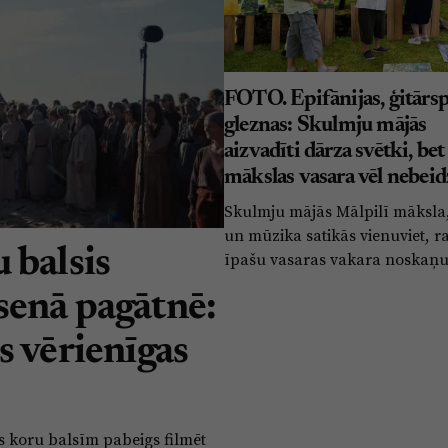
FOTO. Epifānijas, ģitārsp
gleznas: Skulmju mājās
aizvadīti dārza svētki, bet
mākslas vasara vēl nebeid
Skulmju mājās Mālpilī māksla,
un mūzika satikās vienuviet, r
 balsis
īpašu vasaras vakara noskaņu
senā pagātnē:
s vērienīgas
s koru balsīm pabeigs filmēt