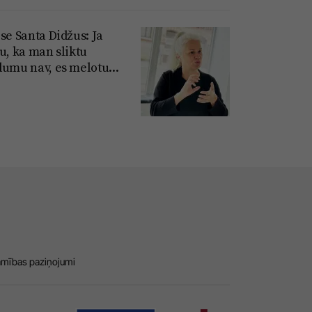
se Santa Didžus: Ja
u, ka man sliktu
dumu nav, es melotu...
amības paziņojumi