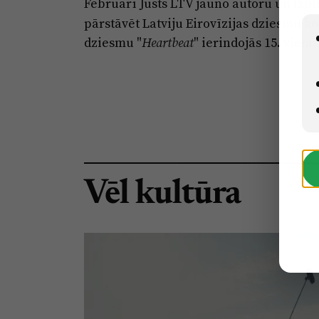
Februārī Justs LTV jauno autoru un izpi
pārstāvēt Latviju Eirovīzijas dziesmu ko
dziesmu "
" ierindojās 15. vietā.
Heartbeat
Vēl kultūra