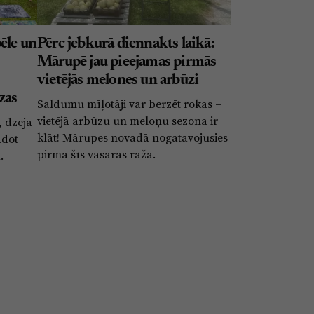
ēle un
Pērc jebkurā diennakts laikā:
Mārupē jau pieejamas pirmās
vietējās melones un arbūzi
zas
Saldumu mīļotāji var berzēt rokas –
vietējā arbūzu un meloņu sezona ir
 dzeja
klāt! Mārupes novadā nogatavojusies
adot
pirmā šīs vasaras raža.
.