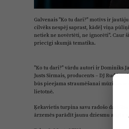
Galvenais "Ko tu dari?" motīvs ir jautāj
cilvēks nespēj saprast, kādēļ viņa pūli
netiek ne novērtēti, ne ignorēti". Cau
priecīgi skumjā tematika.
"Ko tu dari?" vārdu autori ir Dominiks 
Justs Sirmais, producents – DJ Rudd. D
būs pieejama straumēšanai mūzikas ser
lietotnē.
Ķekavietis turpina savu radošo darbību
ārzemēs parādīt jaunu dziesmu angļu v