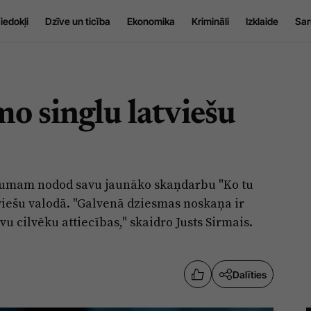
iedokļi
Dzīve un ticība
Ekonomika
Krimināli
Izklaide
Sar
mo singlu latviešu
tējumam nodod savu jaunāko skaņdarbu "Ko tu
tviešu valodā. "Galvenā dziesmas noskaņa ir
vu cilvēku attiecības," skaidro Justs Sirmais.
Dalīties