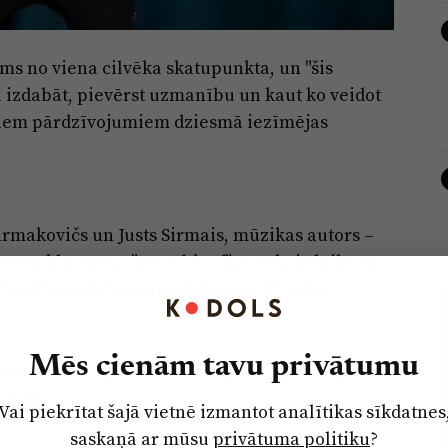
ums no viena cilvēka skatupunkta, un "šis
ņi izdabāt, pievērst uzmanību un kaut ko veidot
r šiem pārdzīvojumiem dziesmā iezīmējas
Jarmakovičs un Justs Sirmais, mūzikas autors –
ziesma klausāma "
", tuvākajā laikā tā
Soundcloud
visā "
", kā arī lejupielādei "
"
Spotify
iTunes
Mēs cienām tavu privātumu
 un drīzumā plāno klausītājiem Latvijā un
alodā.
Vai piekrītat šajā vietnē izmantot analītikas sīkdatnes
saskaņā ar mūsu
privātuma politiku
?