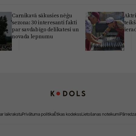
Carnikavā sākusies nēģu
Aktri
sezona: 30 interesanti fakti
teikš
par savdabīgo delikatesi un
iera
novada lepnumu
ar laikrakstu
Privātuma politika
Ētikas kodekss
Lietošanas noteikumi
Pārredz