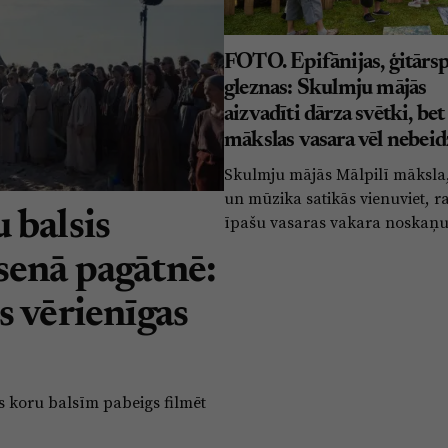
FOTO. Epifānijas, ģitārsp
gleznas: Skulmju mājās
aizvadīti dārza svētki, bet
mākslas vasara vēl nebeid
Skulmju mājās Mālpilī māksla,
un mūzika satikās vienuviet, r
 balsis
īpašu vasaras vakara noskaņu
senā pagātnē:
s vērienīgas
s koru balsīm pabeigs filmēt