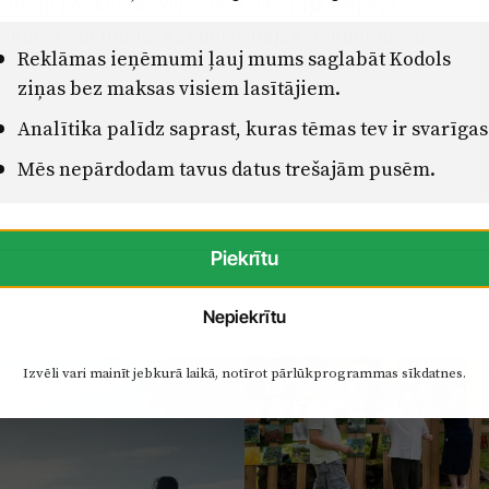
ldītāju konkursā "
" izcīnīja iespēju
Supernova
nkursā, un finālā, kas norisinājās Stokholmā, ar
Reklāmas ieņēmumi ļauj mums saglabāt Kodols
ziņas bez maksas visiem lasītājiem.
Analītika palīdz saprast, kuras tēmas tev ir svarīgas
Mēs nepārdodam tavus datus trešajām pusēm.
Piekrītu
Nepiekrītu
Izvēli vari mainīt jebkurā laikā, notīrot pārlūkprogrammas sīkdatnes.