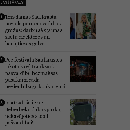
LASĪTĀKAIS
Trīs dāmas Saulkrastu
1
novadā pārņem vadības
grožus: darbu sāk jaunas
skolu direktores un
bāriņtiesas galva
Pēc festivāla Saulkrastos
2
rīkotājs ceļ trauksmi:
pašvaldību bezmaksas
pasākumi rada
nevienlīdzīgu konkurenci
Ja atradi šo ierīci
3
Beberbeķu dabas parkā,
nekavējoties atdod
pašvaldībai!