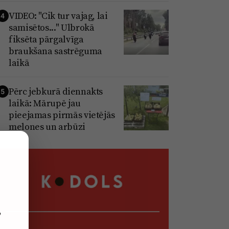
VIDEO: "Cik tur vajag, lai
4
samisētos..." Ulbrokā
fiksēta pārgalvīga
braukšana sastrēguma
laikā
Pērc jebkurā diennakts
5
laikā: Mārupē jau
pieejamas pirmās vietējās
melones un arbūzi
,