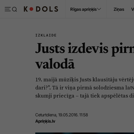
Ropaži
Rīgas apriņķis
Ziņas
V
Pasākumi
Sludinājumi
IZKLAIDE
Justs izdevis pir
valodā
19. maijā mūziķis Justs klausītāju vēr
dari?". Tā ir viņa pirmā solodziesma la
skumji priecīga – tajā tiek apspēlētas di
Ceturtdiena, 19.05.2016. 11:58
Apriņķis.lv