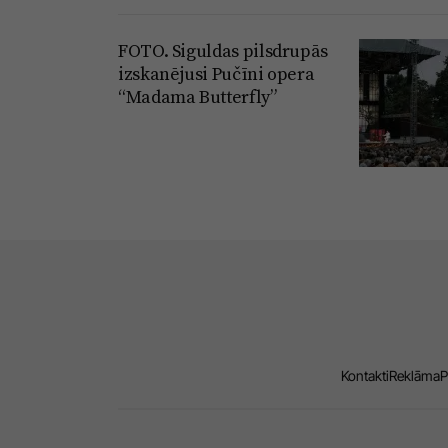
FOTO. Siguldas pilsdrupās
izskanējusi Pučīni opera
“Madama Butterfly”
Kontakti
Reklāma
P