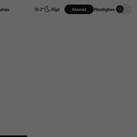
unas
19.2°
Rīgā
Abonēt
Pieslēgties