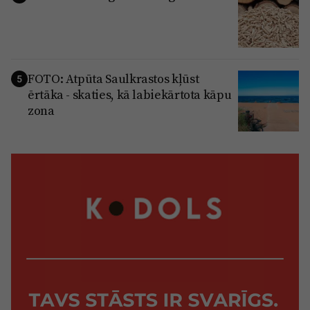
FOTO: Atpūta Saulkrastos kļūst
5
ērtāka - skaties, kā labiekārtota kāpu
zona