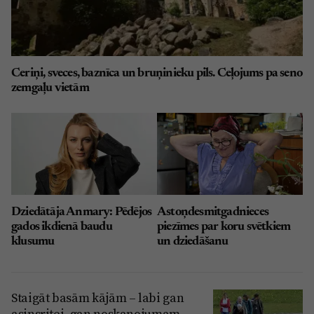
Ceriņi, sveces, baznīca un bruņinieku pils. Ceļojums pa seno
zemgaļu vietām
Dziedātāja Anmary: Pēdējos
Astoņdesmitgadnieces
gados ikdienā baudu
piezīmes par koru svētkiem
klusumu
un dziedāšanu
Staigāt basām kājām – labi gan
asinsritei, gan noskaņojumam