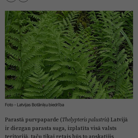
Sports
Pasākumi
Drošība
Pierīga
Projekti
Ādaži
Mediju atbalsta fonds
Ķekava
Zivju fonds
Mārupe
Zaļā nākotne
Olaine
Iedvesmai nav vecuma
Ropaži
Vide
Foto - Latvijas Botāniķu biedrība
Salaspils
Kodols
Parastā purvpaparde (
) Latvijā
Thelypteris palustris
Saulkrasti
ir diezgan parasta suga, izplatīta visā valsts
Kontakti
Sigulda
teritorijā, taču tikai retais būs to apskatījis