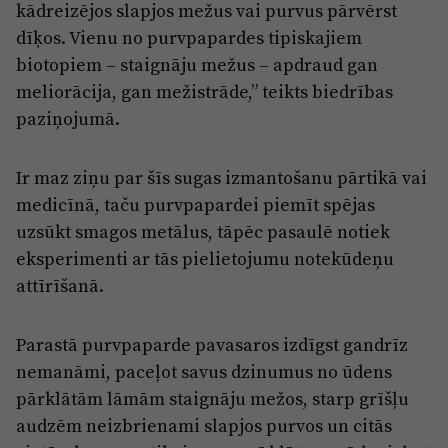
kādreizējos slapjos mežus vai purvus pārvērst
dīķos. Vienu no purvpapardes tipiskajiem
biotopiem – staignāju mežus – apdraud gan
meliorācija, gan mežistrāde,” teikts biedrības
paziņojumā.
Ir maz ziņu par šīs sugas izmantošanu pārtikā vai
medicīnā, taču purvpapardei piemīt spējas
uzsūkt smagos metālus, tāpēc pasaulē notiek
eksperimenti ar tās pielietojumu notekūdeņu
attīrīšanā.
Parastā purvpaparde pavasaros izdīgst gandrīz
nemanāmi, paceļot savus dzinumus no ūdens
pārklātām lāmām staignāju mežos, starp grīšļu
audzēm neizbrienami slapjos purvos un citās