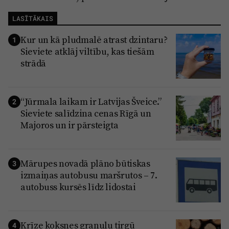
LASĪTĀKAIS
Kur un kā pludmalē atrast dzintaru?
1
Sieviete atklāj viltību, kas tiešām
strādā
“Jūrmala laikam ir Latvijas Šveice.”
2
Sieviete salīdzina cenas Rīgā un
Majoros un ir pārsteigta
Mārupes novadā plāno būtiskas
3
izmaiņas autobusu maršrutos – 7.
autobuss kursēs līdz lidostai
Krīze koksnes granulu tirgū
4