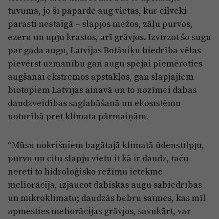
Reklāma
tuvumā, jo šī paparde aug vietās, kur cilvēki
Jūrmala
Par laikrakstu
parasti nestaigā – slapjos mežos, zāļu purvos,
ezeru un upju krastos, arī grāvjos. Izvirzot šo sugu
Privātuma politika
par gada augu, Latvijas Botāniķu biedrība vēlas
Ētikas kodekss
pievērst uzmanību gan augu spējai piemēroties
Lietošanas noteikumi
augšanai ekstrēmos apstākļos, gan slapjajiem
biotopiem Latvijas ainavā un to nozīmei dabas
Pārredzamības paziņojumi
daudzveidības saglabāšanā un ekosistēmu
Sludinājumi
noturībā pret klimata pārmaiņām.
“Mūsu nokrišņiem bagātajā klimatā ūdenstilpju,
purvu un citu slapju vietu it kā ir daudz, taču
nereti to hidroloģisko režīmu ietekmē
meliorācija, izjaucot dabiskās augu sabiedrības
un mikroklimatu; daudzās bebru saimes, kas mīl
apmesties meliorācijas grāvjos, savukārt, var