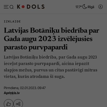
17.7°
Rīgā
IZKLAIDE
Latvijas Botāniķu biedrība par
Abonēt
Pieslēgties
Gada augu 2023 izvēlējusies
parasto purvpapardi
Ziņas
Tēmas
Latvijas Botāniķu biedrība, par Gada augu 2023
Politika
Viedokļi
ieceļot parasto purvpapardi, aicina iepazīt
Pašvaldības
Dzīve un ticība
slapjos mežus, purvus un citas pastāvīgi mitras
vietas, kurās atrodama šī suga.
Izglītība
Ekonomika
Veselība
Krimināli
Pirmdiena, 02.01.2023. 09:47
Apriņķis.lv
Ģimene
Izklaide
Vide
Sarunas