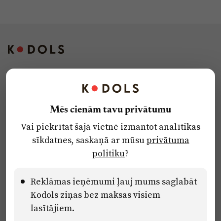
Kontakti
Reklāma
Mēs cienām tavu privātumu
Par laikrakstu
Vai piekrītat šajā vietnē izmantot analītikas
Privātuma politika
sīkdatnes, saskaņā ar mūsu
privātuma
Ētikas kodekss
politiku
?
Lietošanas noteikumi
Pārredzamības paziņojumi
Reklāmas ieņēmumi ļauj mums saglabāt
Kodols ziņas bez maksas visiem
lasītājiem.
Eiropas Savienības Atveseļošanas un noturības mehānisma plāna