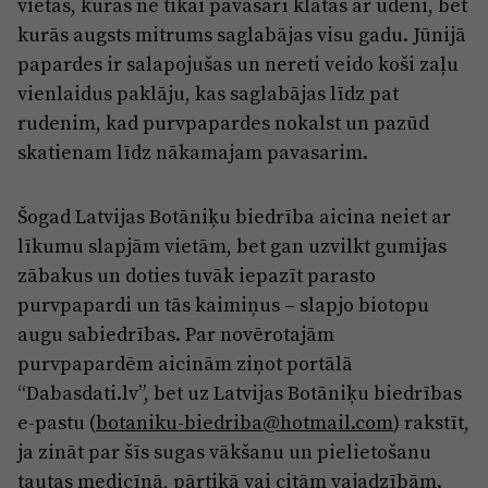
vietās, kuras ne tikai pavasarī klātas ar ūdeni, bet
kurās augsts mitrums saglabājas visu gadu. Jūnijā
papardes ir salapojušas un nereti veido koši zaļu
vienlaidus paklāju, kas saglabājas līdz pat
rudenim, kad purvpapardes nokalst un pazūd
skatienam līdz nākamajam pavasarim.
Šogad Latvijas Botāniķu biedrība aicina neiet ar
līkumu slapjām vietām, bet gan uzvilkt gumijas
zābakus un doties tuvāk iepazīt parasto
purvpapardi un tās kaimiņus – slapjo biotopu
augu sabiedrības. Par novērotajām
purvpapardēm aicinām ziņot portālā
“Dabasdati.lv”, bet uz Latvijas Botāniķu biedrības
e-pastu (
botaniku-biedriba@hotmail.com
) rakstīt,
ja zināt par šīs sugas vākšanu un pielietošanu
tautas medicīnā, pārtikā vai citām vajadzībām.