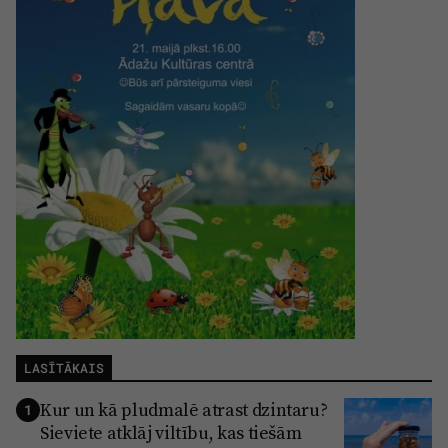
Reklāma
Jūrmala
Par laikrakstu
Privātuma politika
Ētikas kodekss
Lietošanas noteikumi
Pārredzamības paziņojumi
Sludinājumi
LASĪTĀKAIS
Kur un kā pludmalē atrast dzintaru?
1
Sieviete atklāj viltību, kas tiešām