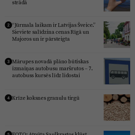
strādā
“Jūrmala laikam ir Latvijas Šveice.”
2
Sieviete salīdzina cenas Rīgā un
Majoros un ir pārsteigta
Mārupes novadā plāno būtiskas
3
izmaiņas autobusu maršrutos – 7.
autobuss kursēs līdz lidostai
Krīze koksnes granulu tirgū
4
FOTO: Atpūta Saulkrastos kļūst
5