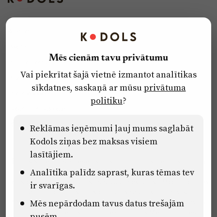
Kontakti
Reklāma
Mēs cienām tavu privātumu
Par laikrakstu
Vai piekrītat šajā vietnē izmantot analītikas
Privātuma politika
sīkdatnes, saskaņā ar mūsu
privātuma
Ētikas kodekss
politiku
?
Lietošanas noteikumi
Pārredzamības paziņojumi
Reklāmas ieņēmumi ļauj mums saglabāt
Kodols ziņas bez maksas visiem
lasītājiem.
Eiropas Savienības Atveseļošanas un noturības mehānisma plāna
Analītika palīdz saprast, kuras tēmas tev
2.2. reformu un investīciju virziena “Uzņēmumu digitālā
transformācija un inovācijas” 2.2.1.5.i. investīcijas “Mediju nozares
ir svarīgas.
uzņēmumu digitālās transformācijas veicināšana” pasākuma
“Mācības mediju nozares speciālistu digitālās kompetences un
Mēs nepārdodam tavus datus trešajām
zināšanu pilnveidošanai” projektā Latvijas Mediju nozares
pusēm.