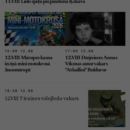
11.VIII Lielo spēļu pēcpusdiena Ķekavā
16:00 12.08
17:00 12.08
12.VIII Mārupes kausa
12.VIII Dzejnieces Annas
izcīņā mini motokrosā
Vīksnas autorvakars
Jaunmārupē
"Atkailini" Bulduros
18:30 12.08
12.VIII Tīraines volejbola vakars