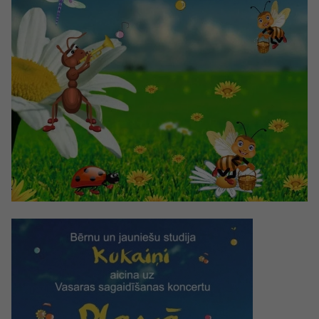
Sports
Pasākumi
Drošība
Pierīga
Projekti
Ādaži
Mediju atbalsta fonds
Ķekava
Zivju fonds
Mārupe
Zaļā nākotne
Olaine
Iedvesmai nav vecuma
Ropaži
Vide
Salaspils
Kodols
Saulkrasti
Kontakti
Sigulda