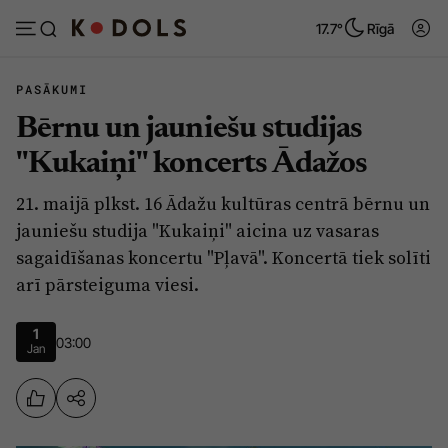
17.7°
Rīgā
PASĀKUMI
Bērnu un jauniešu studijas
Abonēt
Pieslēgties
"Kukaiņi" koncerts Ādažos
21. maijā plkst. 16 Ādažu kultūras centrā bērnu un
Ziņas
Tēmas
jauniešu studija "Kukaiņi" aicina uz vasaras
Politika
Viedokļi
sagaidīšanas koncertu "Pļavā". Koncertā tiek solīti
arī pārsteiguma viesi.
Pašvaldības
Dzīve un ticība
Izglītība
Ekonomika
1
03:00
Jan
Veselība
Krimināli
Ģimene
Izklaide
Vide
Sarunas