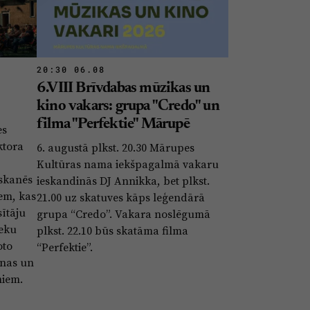
20:30 06.08
6.VIII Brīvdabas mūzikas un
kino vakars: grupa "Credo" un
filma "Perfektie" Mārupē
es
ktora
6. augustā plkst. 20.30 Mārupes
Kultūras nama iekšpagalmā vakaru
 skanēs
ieskandinās DJ Annikka, bet plkst.
em, kas
21.00 uz skatuves kāps leģendārā
ītāju
grupa “Credo”. Vakara noslēgumā
ieku
plkst. 22.10 būs skatāma filma
oto
“Perfektie”.
unas un
miem.