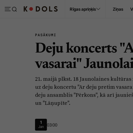
Ropaži
Rīgas apriņķis
Ziņas
V
Pasākumi
Sludinājumi
PASĀKUMI
Deju koncerts "A
vasarai" Jaunola
21. maijā plkst. 18 Jaunolaines kultūra
uz deju koncertu "Ar deju pretim vasara
deju ansamblis "Pērkons", kā arī jaunieš
un "Lāņupīte".
1
03:00
Jan