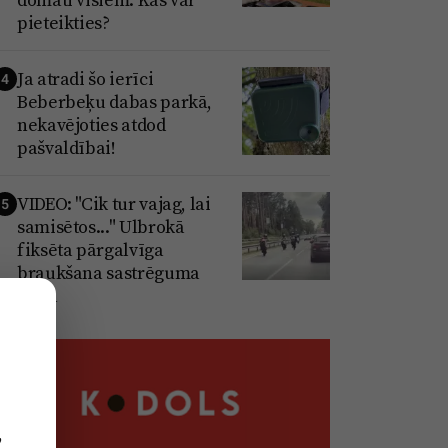
pieteikties?
Ja atradi šo ierīci
4
Beberbeķu dabas parkā,
nekavējoties atdod
pašvaldībai!
VIDEO: "Cik tur vajag, lai
5
samisētos..." Ulbrokā
fiksēta pārgalvīga
braukšana sastrēguma
laikā
,