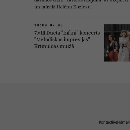
un mūziķi Helēnu Kozlovu.
18:00 07.08
7.VIII Dueta "Infini" koncerts
"Melodiskas impresijas"
Krimuldas muižā
Kontakti
Reklāma
P