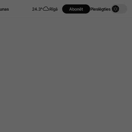
unas
24.3°
Rīgā
Abonēt
Pieslēgties