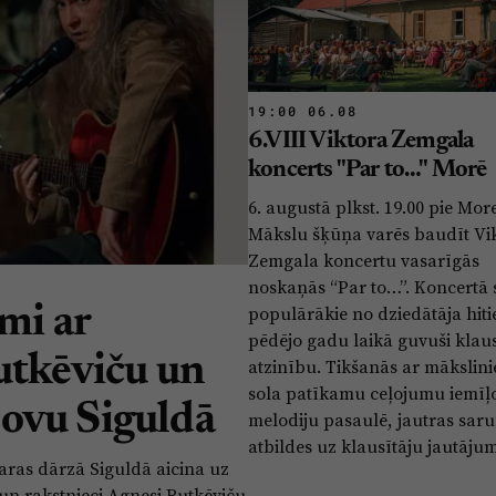
19:00 06.08
6.VIII Viktora Zemgala
koncerts "Par to…" Morē
6. augustā plkst. 19.00 pie Mor
Mākslu šķūņa varēs baudīt Vi
Zemgala koncertu vasarīgās
noskaņās “Par to…”. Koncertā
populārākie no dziedātāja hiti
umi ar
pēdējo gadu laikā guvuši klaus
utkēviču un
atzinību. Tikšanās ar mākslin
sola patīkamu ceļojumu iemīļ
ovu Siguldā
melodiju pasaulē, jautras sar
atbildes uz klausītāju jautāju
saras dārzā Siguldā aicina uz
 un rakstnieci Agnesi Rutkēviču