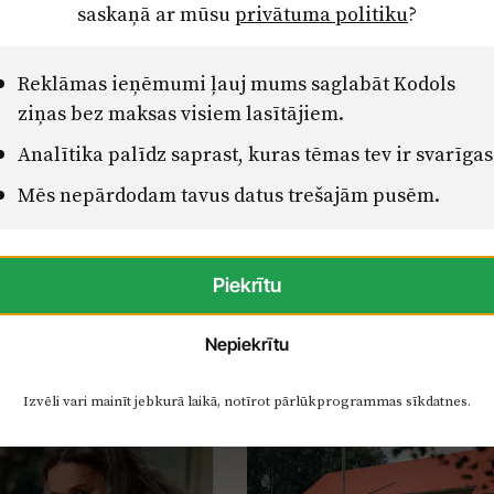
saskaņā ar mūsu
privātuma politiku
?
Reklāmas ieņēmumi ļauj mums saglabāt Kodols
ziņas bez maksas visiem lasītājiem.
Analītika palīdz saprast, kuras tēmas tev ir svarīgas
Mēs nepārdodam tavus datus trešajām pusēm.
Piekrītu
Nepiekrītu
Izvēli vari mainīt jebkurā laikā, notīrot pārlūkprogrammas sīkdatnes.