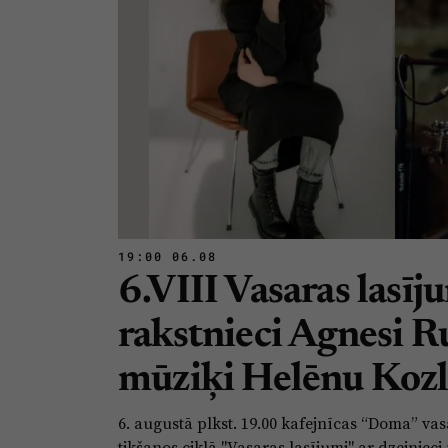
19:00 06.08
6.VIII Vasaras lasīj
rakstnieci Agnesi R
mūziķi Helēnu Kozl
6. augustā plkst. 19.00 kafejnīcas “Doma” va
tikšanos ciklā "Vasaras lasījumi" ar dzejnieci