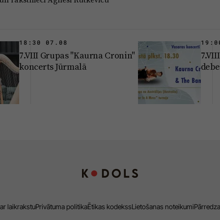
18:30 07.08
19:0
7.VIII Grupas "Kaurna Cronin"
7.VI
koncerts Jūrmalā
debe
ar laikrakstu
Privātuma politika
Ētikas kodekss
Lietošanas noteikumi
Pārredz