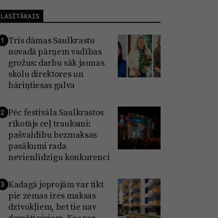
LASĪTĀKAIS
Trīs dāmas Saulkrastu
1
novadā pārņem vadības
grožus: darbu sāk jaunas
skolu direktores un
bāriņtiesas galva
Pēc festivāla Saulkrastos
2
rīkotājs ceļ trauksmi:
pašvaldību bezmaksas
pasākumi rada
nevienlīdzīgu konkurenci
Kadagā joprojām var tikt
3
pie zemas īres maksas
dzīvokļiem, bet tie nav
domāti visiem. Kas var