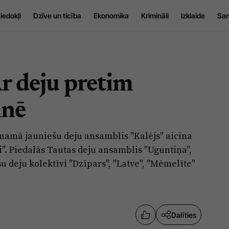
iedokļi
Dzīve un ticība
Ekonomika
Krimināli
Izklaide
Sar
r deju pretim
inē
s namā jauniešu deju ansamblis "Kalējs" aicina
i". Piedalās Tautas deju ansamblis "Uguntiņa",
u deju kolektīvi "Dzīpars", "Latve", "Mēmelīte"
Dalīties