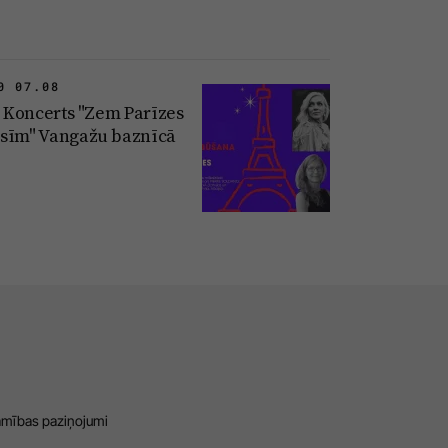
0 07.08
II Koncerts "Zem Parīzes
sīm" Vangažu baznīcā
amības paziņojumi