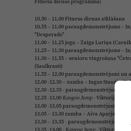
Fitnesa dienas programma:
10.50 – 11.00 Fitnesa dienas atklāšana
10.55 – 11.00 paraugdemonstrējums – I
"Desperado"
11.00 – 11.25 joga – Zaiga Luriņa (Carni
11.25 – 11.30 paraugdemonstrējums – I
11.30 – 11.55 – senioru vingrošana "Četr
(Saulkrasti)
11.55 – 12.00 paraugdemonstrējumi un 
12.00 -12.30 – zumba – Ingus Stauģis (Tal
12.30 -12.35 - paraugdemonstrējumi un 
12.35 -13.00
- Viktorija Kar
Kangoo Jump
13.00 -13.05 paraugdemonstrējumi un a
13.05 – 13.30 zumba – Aiva Aparjode (Sau
13.30 – 13.35 - paraugdemonstrējumi un
13.35 -14.00 -
- Viktorija Ka
Kangoo Jump