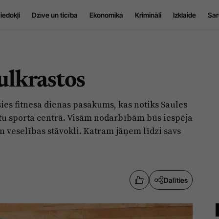
iedokļi
Dzīve un ticība
Ekonomika
Krimināli
Izklaide
Sar
ulkrastos
āsies fitnesa dienas pasākums, kas notiks Saules
tu sporta centrā. Visām nodarbībām būs iespēja
un veselības stāvokli. Katram jāņem līdzi savs
Dalīties