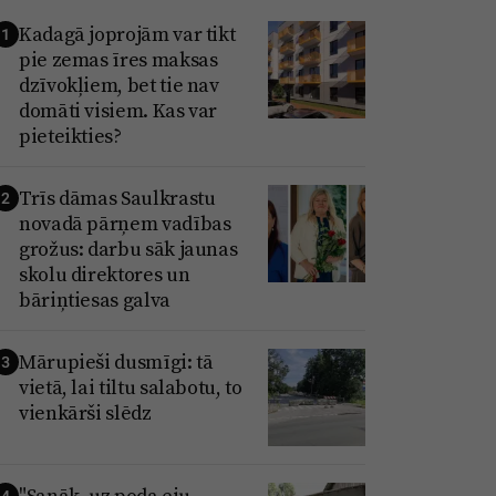
Kadagā joprojām var tikt
1
pie zemas īres maksas
dzīvokļiem, bet tie nav
domāti visiem. Kas var
pieteikties?
Trīs dāmas Saulkrastu
2
novadā pārņem vadības
grožus: darbu sāk jaunas
skolu direktores un
bāriņtiesas galva
Mārupieši dusmīgi: tā
3
vietā, lai tiltu salabotu, to
vienkārši slēdz
"Sanāk, uz poda eju
4