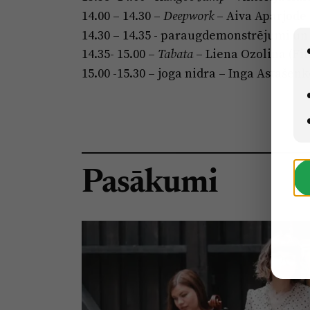
14.00 – 14.30 –
– Aiva Aparjode 
Deepwork
14.30 – 14.35 - paraugdemonstrējumi un
14.35- 15.00 –
– Liena Ozoliņa (Fit
Tabata
15.00 -15.30 – joga nidra – Inga Astašenk
Pasākumi