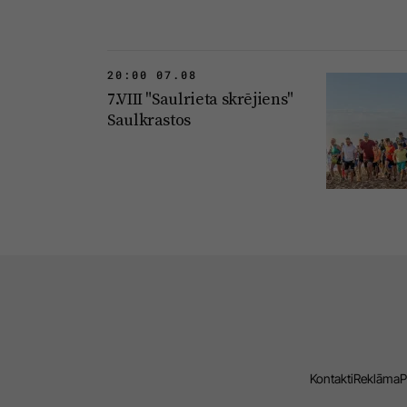
20:00 07.08
7.VIII "Saulrieta skrējiens"
Saulkrastos
Kontakti
Reklāma
P