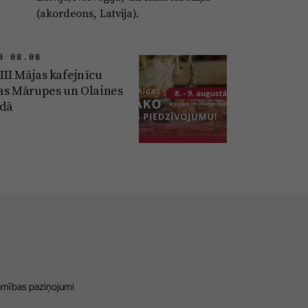
(akordeons, Latvija).
0 08.08
VIII Mājas kafejnīcu
as Mārupes un Olaines
dā
amības paziņojumi