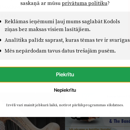
saskaņā ar mūsu
privātuma politiku
?
(Saulkrasti)
 atpūta
Reklāmas ieņēmumi ļauj mums saglabāt Kodols
nesa centrs "Bosedīna", Sigulda)
ziņas bez maksas visiem lasītājiem.
o (Saulkrasti)
Analītika palīdz saprast, kuras tēmas tev ir svarīgas
Mēs nepārdodam tavus datus trešajām pusēm.
Piekrītu
Nepiekrītu
Izvēli vari mainīt jebkurā laikā, notīrot pārlūkprogrammas sīkdatnes.