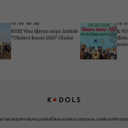
10:00 08.08
10:0
8.VIII Visu šķirņu suņu izstāde
8.-9.
"Olaines kauss 2026" Olainē
dien
nova
ar laikrakstu
Privātuma politika
Ētikas kodekss
Lietošanas noteikumi
Pārredz