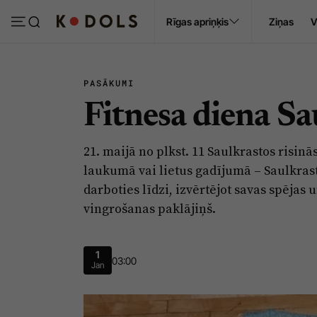
Ropaži
Rīgas apriņķis
Ziņas
V
Pasākumi
Sludinājumi
PASĀKUMI
Fitnesa diena Sa
21. maijā no plkst. 11 Saulkrastos risin
laukumā vai lietus gadījumā – Saulkras
darboties līdzi, izvērtējot savas spējas 
vingrošanas paklājiņš.
1
03:00
Jan