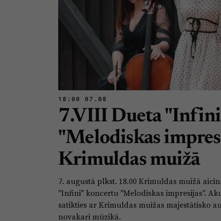
18:00 07.08
7.VIII Dueta "Infin
"Melodiskas impresi
Krimuldas muižā
7. augustā plkst. 18.00 Krimuldas muižā aicin
"Infini" koncertu "Melodiskas impresijas". Ak
satikties ar Krimuldas muižas majestātisko au
novakari mūzikā.