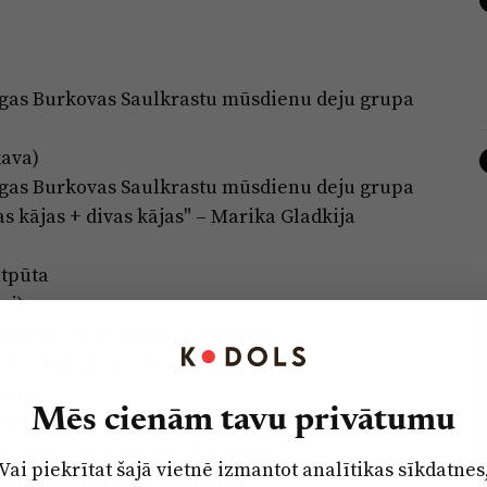
ngas Burkovas Saulkrastu mūsdienu deju grupa
kava)
ngas Burkovas Saulkrastu mūsdienu deju grupa
as kājas + divas kājas" – Marika Gladkija
atpūta
si)
atpūta – Deju grupa "Flamingo"
zone, deju grupa "Flamingo"
tpūta
Mēs cienām tavu privātumu
lkrasti)
 atpūta – deju grupa "Flamingo"
Vai piekrītat šajā vietnē izmantot analītikas sīkdatnes
rzone, deju grupa "Flamingo"