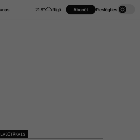
unas
21.8°
Rīgā
Abonēt
Pieslēgties
LASĪTĀKAIS