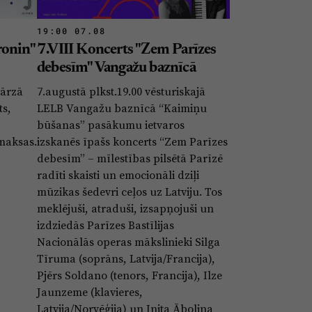
19:00 07.08
ronin"
7.VIII Koncerts "Zem Parīzes
debesīm" Vangažu baznīcā
dārzā
7.augustā plkst.19.00 vēsturiskajā
ts,
LELB Vangažu baznīcā “Kaimiņu
būšanas” pasākumu ietvaros
 maksas.
izskanēs īpašs koncerts “Zem Parīzes
debesīm” – mīlestības pilsētā Parīzē
radīti skaisti un emocionāli dziļi
mūzikas šedevri ceļos uz Latviju. Tos
meklējuši, atraduši, izsapņojuši un
izdziedās Parīzes Bastīlijas
Nacionālās operas mākslinieki Silga
Tīruma (soprāns, Latvija/Francija),
Pjērs Soldano (tenors, Francija), Ilze
Jaunzeme (klavieres,
Latvija/Norvēģija) un Inita Āboliņa