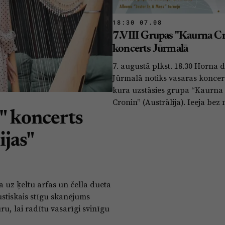
18:30 07.08
7.VIII Grupas "Kaurna C
koncerts Jūrmalā
7. augustā plkst. 18.30 Horna 
Jūrmalā notiks vasaras koncer
kura uzstāsies grupa “Kaurna
Cronin” (Austrālija). Ieeja bez
i" koncerts
jas"
a uz ķeltu arfas un čella dueta
ustiskais stīgu skanējums
ru, lai radītu vasarīgi svinīgu