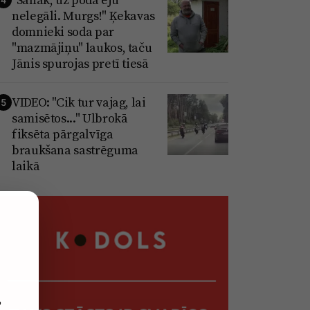
nelegāli. Murgs!" Ķekavas
domnieki soda par
"mazmājiņu" laukos, taču
Jānis spurojas pretī tiesā
VIDEO: "Cik tur vajag, lai
5
samisētos..." Ulbrokā
fiksēta pārgalvīga
braukšana sastrēguma
laikā
,