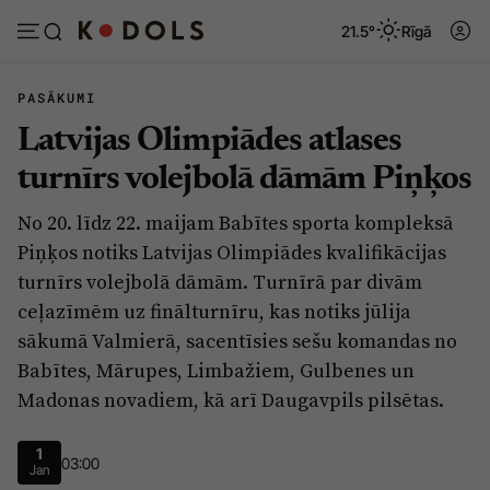
21.5°
Rīgā
PASĀKUMI
Latvijas Olimpiādes atlases
Abonēt
Pieslēgties
turnīrs volejbolā dāmām Piņķos
No 20. līdz 22. maijam Babītes sporta kompleksā
Ziņas
Tēmas
Piņķos notiks Latvijas Olimpiādes kvalifikācijas
Politika
Viedokļi
turnīrs volejbolā dāmām. Turnīrā par divām
ceļazīmēm uz finālturnīru, kas notiks jūlija
Pašvaldības
Dzīve un ticība
sākumā Valmierā, sacentīsies sešu komandas no
Izglītība
Ekonomika
Babītes, Mārupes, Limbažiem, Gulbenes un
Veselība
Krimināli
Madonas novadiem, kā arī Daugavpils pilsētas.
Ģimene
Izklaide
1
03:00
Jan
Vide
Sarunas