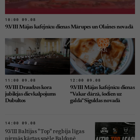
10:00 09.08
9.VIII Mājas kafejnīcu dienas Mārupes un Olaines novadā
11:00 09.08
12:00 09.08
9.VIII Draudzes kora
9.VIII Mājas kafejnīcu dienas
jubilejas dievkalpojums
"Vakar dārzā, šodien uz
Dubultos
galda" Siguldas novadā
14:00 09.08
9.VIII Baltijas "Top" regbija līgas
pirmās kārtas spēle Baldonē