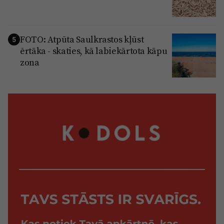
FOTO: Atpūta Saulkrastos kļūst
5
ērtāka - skaties, kā labiekārtota kāpu
zona