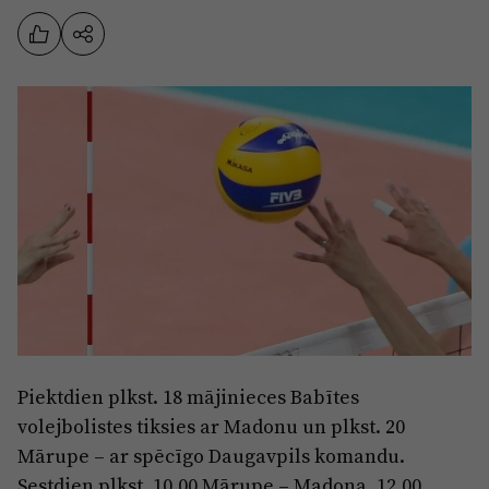
Sports
Pasākumi
Drošība
Pierīga
Projekti
Ādaži
Mediju atbalsta fonds
Ķekava
Zivju fonds
Mārupe
Zaļā nākotne
Olaine
Iedvesmai nav vecuma
Ropaži
Vide
Piektdien plkst. 18 mājinieces Babītes
Salaspils
Kodols
volejbolistes tiksies ar Madonu un plkst. 20
Saulkrasti
Kontakti
Mārupe – ar spēcīgo Daugavpils komandu.
Sigulda
Sestdien plkst. 10.00 Mārupe – Madona, 12.00