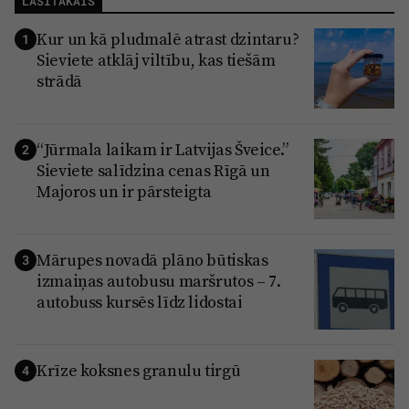
LASĪTĀKAIS
Kur un kā pludmalē atrast dzintaru?
1
Sieviete atklāj viltību, kas tiešām
strādā
“Jūrmala laikam ir Latvijas Šveice.”
2
Sieviete salīdzina cenas Rīgā un
Majoros un ir pārsteigta
Mārupes novadā plāno būtiskas
3
izmaiņas autobusu maršrutos – 7.
autobuss kursēs līdz lidostai
Krīze koksnes granulu tirgū
4