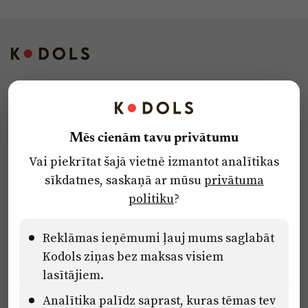
Kontakti
Reklāma
Mēs cienām tavu privātumu
Par laikrakstu
Vai piekrītat šajā vietnē izmantot analītikas
Privātuma politika
sīkdatnes, saskaņā ar mūsu
privātuma
Ētikas kodekss
politiku
?
Lietošanas noteikumi
Pārredzamības paziņojumi
Reklāmas ieņēmumi ļauj mums saglabāt
Kodols ziņas bez maksas visiem
lasītājiem.
Eiropas Savienības Atveseļošanas un noturības mehānisma plāna
Analītika palīdz saprast, kuras tēmas tev
2.2. reformu un investīciju virziena “Uzņēmumu digitālā