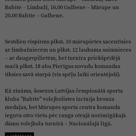
Reklāma
Babīte – Limbaži, 16.00 Gulbene – Mārupe un
Jūrmala
Par laikrakstu
20.00 Babīte – Gulbene.
Privātuma politika
Ētikas kodekss
Sestdien vispirms plkst. 10 mārupietes sacentīsies
Lietošanas noteikumi
ar limbažniecēm un plkst. 12 laukuma saimnieces
– ar daugavpilietēm, bet turnīra priekšpēdējā
Pārredzamības paziņojumi
mačā plkst. 18 abu Pierīgas novadu komandas
Sludinājumi
tiksies savā starpā (vis spēļu laiki orientējoši).
Kā zināms, šosezon Latvijas čempionātā sporta
kluba "Babīte" volejbolistes izcīnīja bronza
medaļas, bet Mārupes sporta centra komanda
ieguva otro vietu pēc ranga otrajā nozīmīgākajā
dāmu volejbola turnīrā – Nacionālajā līgā.