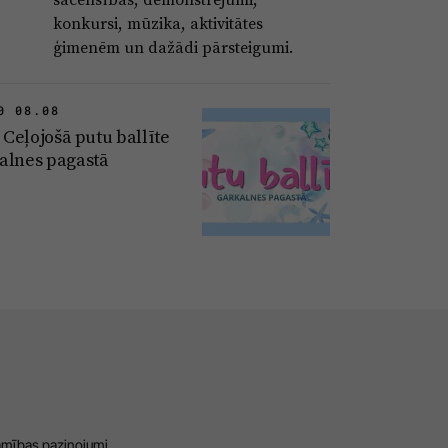
konkursi, mūzika, aktivitātes
ģimenēm un dažādi pārsteigumi.
0 08.08
I Ceļojošā putu ballīte
alnes pagastā
amības paziņojumi