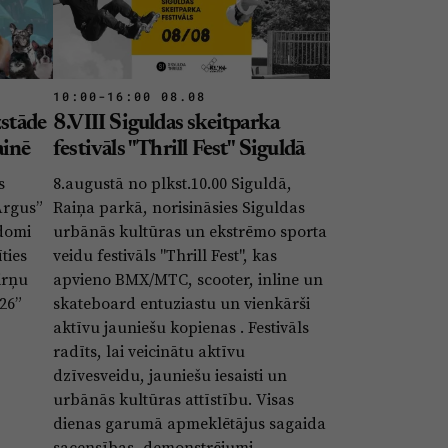
10:00-16:00 08.08
zstāde
8.VIII Siguldas skeitparka
ainē
festivāls "Thrill Fest" Siguldā
s
8.augustā no plkst.10.00 Siguldā,
Argus”
Raiņa parkā, norisināsies Siguldas
domi
urbānās kultūras un ekstrēmo sporta
ties
veidu festivāls "Thrill Fest", kas
irņu
apvieno BMX/MTC, scooter, inline un
26”
skateboard entuziastu un vienkārši
aktīvu jauniešu kopienas . Festivāls
radīts, lai veicinātu aktīvu
dzīvesveidu, jauniešu iesaisti un
urbānās kultūras attīstību. Visas
dienas garumā apmeklētājus sagaida
sacensības, demonstrējumi,