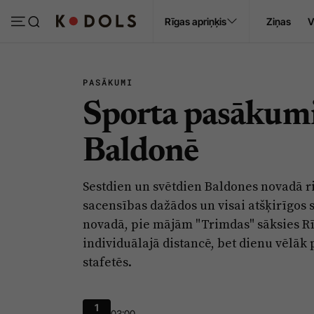
Ropaži
Rīgas apriņķis
Ziņas
V
Pasākumi
Sludinājumi
PASĀKUMI
Sporta pasākumi
Baldonē
Sestdien un svētdien Baldones novadā ri
sacensības dažādos un visai atšķirīgos s
novadā, pie mājām "Trimdas" sāksies R
individuālajā distancē, bet dienu vēlāk 
stafetēs.
1
03:00