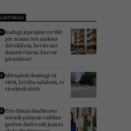
LASĪTĀKAIS
Kadagā joprojām var tikt
1
pie zemas īres maksas
dzīvokļiem, bet tie nav
domāti visiem. Kas var
pieteikties?
Mārupieši dusmīgi: tā
2
vietā, lai tiltu salabotu, to
vienkārši slēdz
Trīs dāmas Saulkrastu
3
novadā pārņem vadības
grožus: darbu sāk jaunas
skolu direktores un