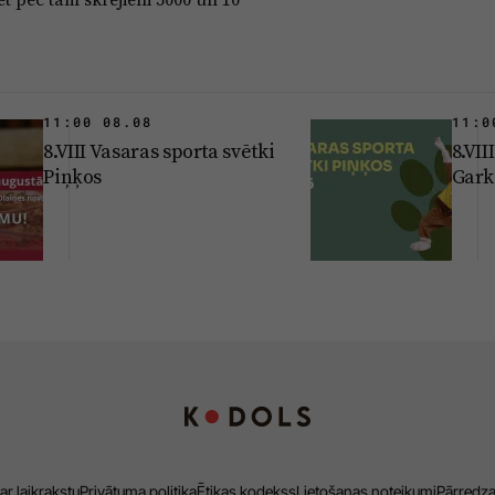
11:00 08.08
11:0
8.VIII Vasaras sporta svētki
8.VII
Piņķos
Gark
ar laikrakstu
Privātuma politika
Ētikas kodekss
Lietošanas noteikumi
Pārredz