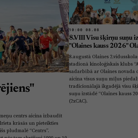
10:00 08.08
8.VIII Visu šķirņu suņu i
"Olaines kauss 2026" Ol
8.augustā Olaines 2.vidusskola
stadionā kinoloģiskais klubs “
sadarbībā ar Olaines novada 
aicina visus suņu mīļus piedalī
tradicionālajā ikgadējā visu šķ
rējiens"
suņu izstādē “Olaines kauss 20
(2xCAC).
imeņu centrs aicina izbaudīt
rieta krāsās un pieteikties
nišs pludmalē “Centrs”.
et pēc tam skrējieni 5000 un 10