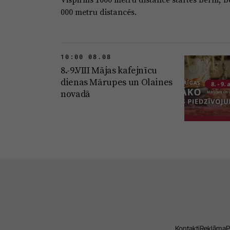
000 metru distancēs.
10:00 08.08
8.-9.VIII Mājas kafejnīcu
dienas Mārupes un Olaines
novadā
Kontakti
Reklāma
P