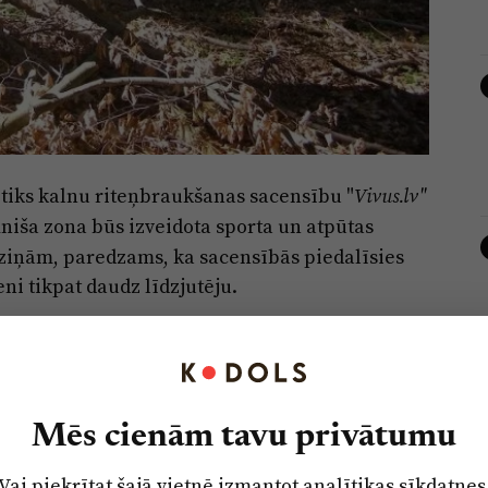
otiks kalnu riteņbraukšanas sacensību "
Vivus.lv"
iniša zona būs izveidota sporta un atpūtas
 ziņām, paredzams, ka sacensībās piedalīsies
ni tikpat daudz līdzjutēju.
lakus "Saliņām") notiks Baldones čempionāts un
lalomā. Atsevišķas dalībnieku grupas
tājiem arī būs iespējams iepazīties ar
Mēs cienām tavu privātumu
m.
Vai piekrītat šajā vietnē izmantot analītikas sīkdatnes