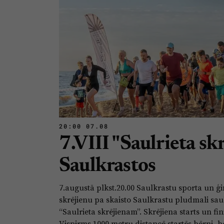
20:00 07.08
7.VIII "Saulrieta sk
Saulkrastos
7.augustā plkst.20.00 Saulkrastu sporta un ģ
skrējienu pa skaisto Saulkrastu pludmali saul
“Saulrieta skrējienam”. Skrējiena starts un fi
Vispirms 1000 metru distancē startēs bērni, b