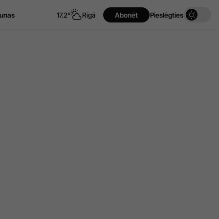
unas
17.2°
Rīgā
Abonēt
Pieslēgties