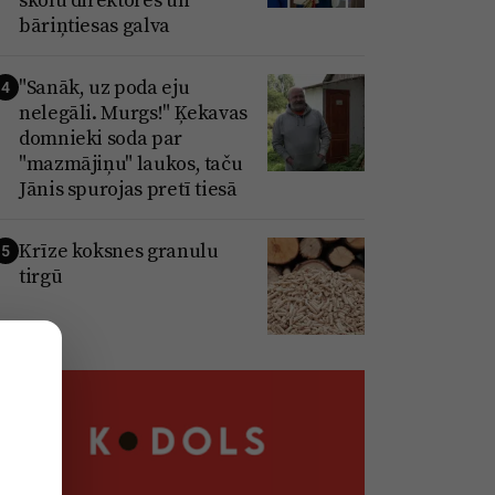
bāriņtiesas galva
"Sanāk, uz poda eju
4
nelegāli. Murgs!" Ķekavas
domnieki soda par
"mazmājiņu" laukos, taču
Jānis spurojas pretī tiesā
Krīze koksnes granulu
5
tirgū
,