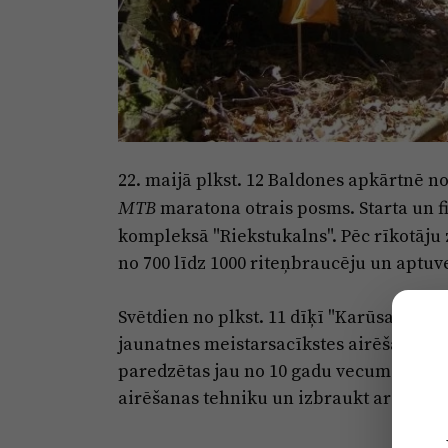
22. maijā plkst. 12 Baldones apkārtnē n
maratona otrais posms. Starta un f
MTB
kompleksā "Riekstukalns". Pēc rīkotāju
no 700 līdz 1000 riteņbraucēju un aptuve
Svētdien no plkst. 11 dīķī "Karūsas" (b
jaunatnes meistarsacīkstes airēšanas s
paredzētas jau no 10 gadu vecuma. Skatī
airēšanas tehniku un izbraukt ar laivā