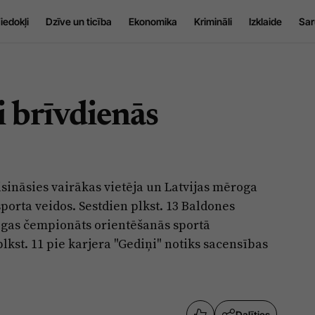
iedokļi
Dzīve un ticība
Ekonomika
Krimināli
Izklaide
Sar
 brīvdienās
sināsies vairākas vietēja un Latvijas mēroga
porta veidos. Sestdien plkst. 13 Baldones
īgas čempionāts orientēšanās sportā
plkst. 11 pie karjera "Gediņi" notiks sacensības
Dalīties