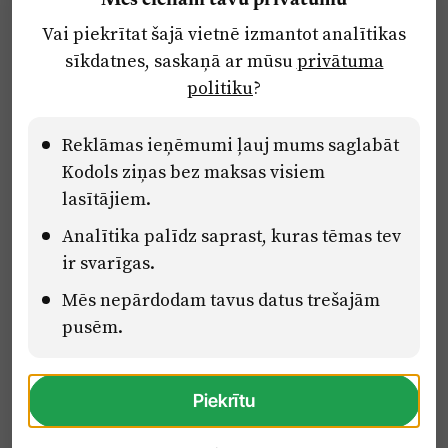
Mēs cienām tavu privātumu
Par laikrakstu
Vai piekrītat šajā vietnē izmantot analītikas
Privātuma politika
sīkdatnes, saskaņā ar mūsu
privātuma
Ētikas kodekss
politiku
?
Lietošanas noteikumi
Pārredzamības paziņojumi
Reklāmas ieņēmumi ļauj mums saglabāt
Kodols ziņas bez maksas visiem
lasītājiem.
Eiropas Savienības Atveseļošanas un noturības mehānisma plāna
Analītika palīdz saprast, kuras tēmas tev
2.2. reformu un investīciju virziena “Uzņēmumu digitālā
transformācija un inovācijas” 2.2.1.5.i. investīcijas “Mediju nozares
ir svarīgas.
uzņēmumu digitālās transformācijas veicināšana” pasākuma
Mēs nepārdodam tavus datus trešajām
“Mācības mediju nozares speciālistu digitālās kompetences un
zināšanu pilnveidošanai” projektā Latvijas Mediju nozares
pusēm.
kompetenču centrs (2.2.1.5.i.0/2/24/A/CFLA/001).
Piekrītu