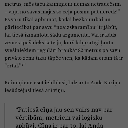
metrus, mēs taču kaimiņieni nemaz netraucēsim
– viņa no savas mājas šo ceļa posmu pat neredz!”
Es varu tikai apbrīnot, kādai bezkaunībai un
pārliecībai par savu “neaizskaramību” ir jābūt,
lai tiesā izmantotu šādu argumentu. Vai ir kāds
zemes īpašnieks Latvijā, kurš labprātīgi ļautu
svešiniekiem regulāri braukāt 82 metrus pa savu
privāto zemi tikai tāpēc vien, ka kādam citam tā ir
“ērtāk”?”
Kaimiņiene esot iebildusi, līdz ar to Anda Kariņa
iesūdzējusi tiesā arī viņu.
“Patiesā cīņa jau sen vairs nav par
vērtībām, metriem vai loģisku
apbūvi. Cīņa ir par to, lai Anda