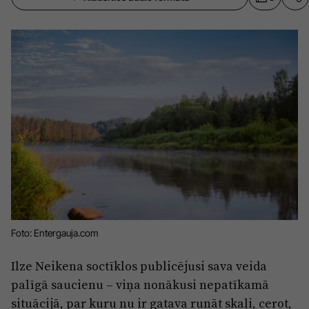
Sports
Pasākumi
Drošība
Pierīga
Projekti
Ādaži
Mediju atbalsta fonds
Ķekava
Zivju fonds
Mārupe
Zaļā nākotne
Olaine
Iedvesmai nav vecuma
Ropaži
Vide
Foto: Entergauja.com
Salaspils
Kodols
Ilze Neikena soctīklos publicējusi sava veida
Saulkrasti
palīgā saucienu – viņa nonākusi nepatīkamā
Kontakti
situācijā, par kuru nu ir gatava runāt skaļi, cerot,
Sigulda