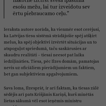
nākotnē izcirst svešā īpašumā
esošu mežu, lai tur izveidotu sev
ērtu piebraucamo ceļu.”
Ieraksta autore norāda, ka vienmēr esot cerējusi,
ka Latvijas tiesu sistēmā strādājošie spēj atšķirt
melus, ka spēj objektīvi izvērtēt situācijas un to
atspoguļot spriedumā, taču saskārusies ar
skaudru realitāti – tiesai neesot pat laika
iedziļināties. Tiesa, pēc Ilzes domām, pamatojas
nevis uz oficiāliem pierādījumiem un faktiem,
bet gan subjektīviem apgalvojumiem.
Sava loma, Ilzesprāt, ir arī faktam, ka tiesas zālē
sēdējis arī pats Krišjānis Kariņš, kurš minētās
lietas sākumā vēl esot ieņēmis ministru