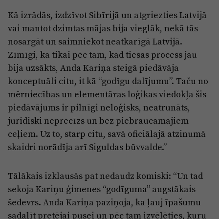
Kā izrādās, izdzīvot Sibīrijā un atgriezties Latvijā
vai mantot dzimtas mājas bija vieglāk, nekā tās
nosargāt un saimniekot neatkarīgā Latvijā.
Zīmīgi, ka tikai pēc tam, kad tiesas process jau
bija uzsākts, Anda Kariņa steigā piedāvāja
konceptuāli citu, it kā “godīgu dalījumu”. Taču no
mērniecības un elementāras loģikas viedokļa šis
piedāvājums ir pilnīgi neloģisks, neatrunāts,
juridiski neprecīzs un bez piebraucamajiem
ceļiem. Uz to, starp citu, savā oficiālajā atzinumā
skaidri norādīja arī Siguldas būvvalde.”
Tālākais izklausās pat nedaudz komiski: “Un tad
sekoja Kariņu ģimenes “godīguma” augstākais
šedevrs. Anda Kariņa paziņoja, ka ļauj īpašumu
sadalīt pretējai pusei un pēc tam izvēlēties, kuru