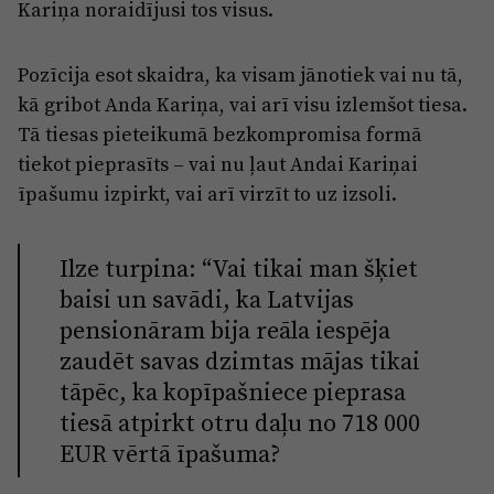
Kariņa noraidījusi tos visus.
Pozīcija esot skaidra, ka visam jānotiek vai nu tā,
kā gribot Anda Kariņa, vai arī visu izlemšot tiesa.
Tā tiesas pieteikumā bezkompromisa formā
tiekot pieprasīts – vai nu ļaut Andai Kariņai
īpašumu izpirkt, vai arī virzīt to uz izsoli.
Ilze turpina: “Vai tikai man šķiet
baisi un savādi, ka Latvijas
pensionāram bija reāla iespēja
zaudēt savas dzimtas mājas tikai
tāpēc, ka kopīpašniece pieprasa
tiesā atpirkt otru daļu no 718 000
EUR vērtā īpašuma?