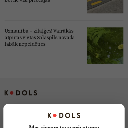
Uzmanību – zilaļģes! Vairākās
atpūtas vietās Salaspils novadā
labāk nepeldēties
Kontakti
Reklāma