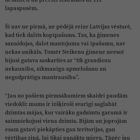
lapaspusēm.
Šī nav ne pirmā, ne pēdējā reize Latvijas vēsturē,
kad tiek dalīts kopīpašums. Tas, ka ģimenes
sanaidojas, dalot mantojumu vai īpašumu, nav
nekas unikāls. Tomēr Neikenu ģimene neesot
bijusi gatava saskarties ar “tik grandiozu
nekaunību, sīkmanīgu apmelošanu un
negodprātīgu mantrausību”.
“Jau no pašiem pirmsākumiem skaidri paudām
viedokli: mums ir izšķiroši svarīgi saglabāt
dzimtas mājas, kur vairāku gadsimtu garumā ir
saimniekojusi viena dzimta. Bijām un joprojām
esam gatavi piekāpties gan teritorijas, gan
vērtības ziņā, lai tikai panāktu mieru. Tāpēc jau