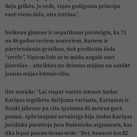
daļu gribēs. Jo redz, viņas godīguma princips
esot: viens dala, otrs izvēlas.”
Neikenu ģimene ir nepatīkami pārsteigta, ka 71
un 86 gadus veciem senioriem, kuriem ir
pārvietošanās grūtības, tiek piedāvāta šāda
“izvēle”. Viņiem līdz ar to mūža nogalē esot
jāizvēlas – atteikties no dzimtas mājām un uzsākt
jaunas mājas būvniecību.
Ilze norāda: “Lai vispār varētu īstenot Andas
Kariņas iegribēto dalījuma variantu, Kariņiem ir
fiziski jābrauc pa citu īpašumu 82 metrus garā
posmā. Apbrīnojami nevainīgs bija Andas Kariņas
juridiskā pārstāvja Jura Bušenieka arguments, kas
tika lepni pausts tiesas sēdē: “Bet, braucot šos 82