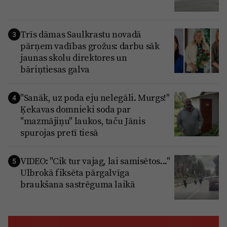
Trīs dāmas Saulkrastu novadā
3
pārņem vadības grožus: darbu sāk
jaunas skolu direktores un
bāriņtiesas galva
"Sanāk, uz poda eju nelegāli. Murgs!"
4
Ķekavas domnieki soda par
"mazmājiņu" laukos, taču Jānis
spurojas pretī tiesā
VIDEO: "Cik tur vajag, lai samisētos..."
5
Ulbrokā fiksēta pārgalvīga
braukšana sastrēguma laikā