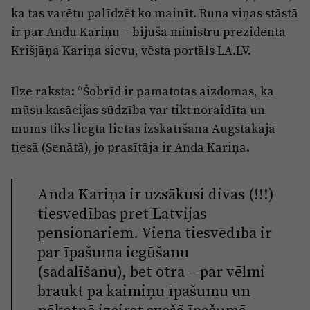
Reklāma
ka tas varētu palīdzēt ko mainīt. Runa viņas stāstā
Jūrmala
Par laikrakstu
ir par Andu Kariņu – bijušā ministru prezidenta
Krišjāņa Kariņa sievu, vēsta portāls LA.LV.
Privātuma politika
Ētikas kodekss
Ilze raksta: “Šobrīd ir pamatotas aizdomas, ka
Lietošanas noteikumi
mūsu kasācijas sūdzība var tikt noraidīta un
mums tiks liegta lietas izskatīšana Augstākajā
Pārredzamības paziņojumi
tiesā (Senātā), jo prasītāja ir Anda Kariņa.
Sludinājumi
Anda Kariņa ir uzsākusi divas (!!!)
tiesvedības pret Latvijas
pensionāriem. Viena tiesvedība ir
par īpašuma iegūšanu
(sadalīšanu), bet otra – par vēlmi
braukt pa kaimiņu īpašumu un