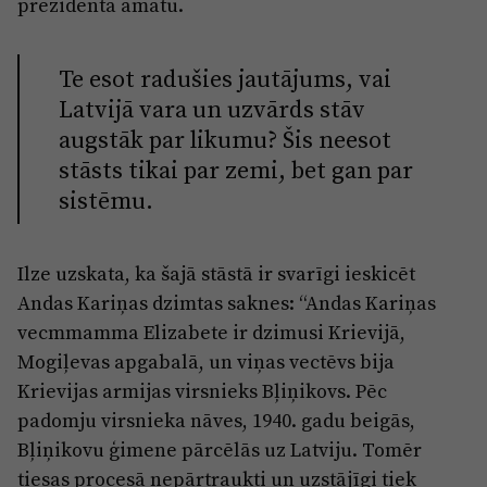
prezidenta amatu.
Te esot radušies jautājums, vai
Latvijā vara un uzvārds stāv
augstāk par likumu? Šis neesot
stāsts tikai par zemi, bet gan par
sistēmu.
Ilze uzskata, ka šajā stāstā ir svarīgi ieskicēt
Andas Kariņas dzimtas saknes: “Andas Kariņas
vecmmamma Elizabete ir dzimusi Krievijā,
Mogiļevas apgabalā, un viņas vectēvs bija
Krievijas armijas virsnieks Bļiņikovs. Pēc
padomju virsnieka nāves, 1940. gadu beigās,
Bļiņikovu ģimene pārcēlās uz Latviju. Tomēr
tiesas procesā nepārtraukti un uzstājīgi tiek