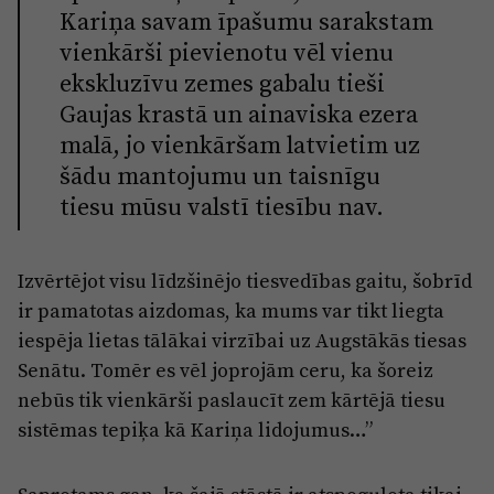
Kariņa savam īpašumu sarakstam
vienkārši pievienotu vēl vienu
ekskluzīvu zemes gabalu tieši
Gaujas krastā un ainaviska ezera
malā, jo vienkāršam latvietim uz
šādu mantojumu un taisnīgu
tiesu mūsu valstī tiesību nav.
Izvērtējot visu līdzšinējo tiesvedības gaitu, šobrīd
ir pamatotas aizdomas, ka mums var tikt liegta
iespēja lietas tālākai virzībai uz Augstākās tiesas
Senātu. Tomēr es vēl joprojām ceru, ka šoreiz
nebūs tik vienkārši paslaucīt zem kārtējā tiesu
sistēmas tepiķa kā Kariņa lidojumus…”