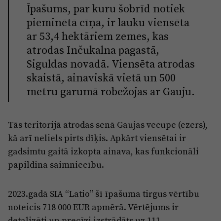
Īpašums, par kuru šobrīd notiek
pieminētā cīņa, ir lauku viensēta
ar 53,4 hektāriem zemes, kas
atrodas Inčukalna pagastā,
Siguldas novadā. Viensēta atrodas
skaistā, ainaviskā vietā un 500
metru garumā robežojas ar Gauju.
Tās teritorijā atrodas senā Gaujas vecupe (ezers),
kā arī neliels pirts dīķis. Apkārt viensētai ir
gadsimtu gaitā izkopta ainava, kas funkcionāli
papildina saimniecību.
2023.gadā SIA “Latio” šī īpašuma tirgus vērtību
noteicis 718 000 EUR apmērā. Vērtējums ir
detalizēti un precīzi izstrādāts uz 111