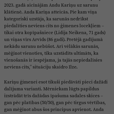
2023. gadā aicinājām Andu Kariņu uz sarunu
klātienē. Anda Kariņa atteicās. Pie kam viņa
kategoriski uzstāja, ka sarunās nedrīkst
piedalīties neviens cits no ģimenes locekļiem –
tikai otra kopīpašniece (Lidija Neikena, 71 gads)
un viņas vīrs Arvīds (86 gadi). Pretējā gadījumā
nekādu sarunu nebūšot. Arī vēlākās sarunās,
mēģinot vienoties, tika uzstādīts ultimāts, ka
vienošanās ir iespējama, ja tajās nepiedalīsies
neviens cits,” situāciju skaidro Ilze.
Kariņu ģimenei esot tikuši piedāvāti pieci dažādi
dalījuma varianti. Mērniekam lūgts papildus
izstrādāt trīs dažādas īpašuma sadales skices –
gan pēc platības (50/50), gan pēc tirgus vērtības,
gan mēģinot abus šos principus apvienot. Anda