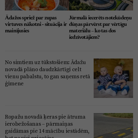
Ādažos spriež par zupas
Jūrmalā iecerēts notekūdeņu
virtuves nākotni - situācija ir
dūņas pārvērst par vērtīgu
mainījusies
materiālu – ko tas dos
iedzīvotājiem?
No simtiem uz tūkstošiem: Ādažu
novadā plāno daudzkārtīgi celt
vienu pabalstu, to gan saņems retā
ģimene
Ropažu novadā ķeras pie ātruma
ierobežošanas – pārmaiņas
gaidāmas pie 14 mācību iestādēm,
bet ne visi priecājas