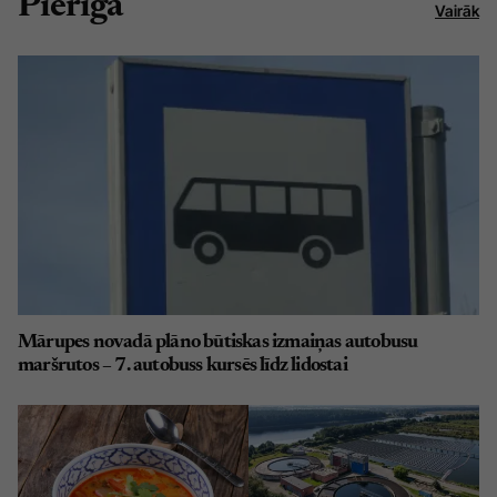
Pierīga
Vairāk
Mārupes novadā plāno būtiskas izmaiņas autobusu
maršrutos – 7. autobuss kursēs līdz lidostai