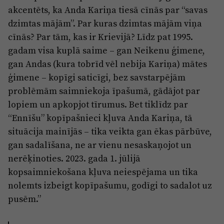
akcentēts, ka Anda Kariņa tiesā cīnās par “savas
dzimtas mājām”. Par kuras dzimtas mājām viņa
cīnās? Par tām, kas ir Krievijā? Līdz pat 1995.
gadam visa kuplā saime – gan Neikenu ģimene,
gan Andas (kura tobrīd vēl nebija Kariņa) mātes
ģimene – kopīgi saticīgi, bez savstarpējām
problēmām saimniekoja īpašumā, gādājot par
lopiem un apkopjot tīrumus. Bet tiklīdz par
“Ennīšu” kopīpašnieci kļuva Anda Kariņa, tā
situācija mainījās – tika veikta gan ēkas pārbūve,
gan sadalīšana, ne ar vienu nesaskaņojot un
nerēķinoties. 2023. gada 1. jūlijā
kopsaimniekošana kļuva neiespējama un tika
nolemts izbeigt kopīpašumu, godīgi to sadalot uz
pusēm.”