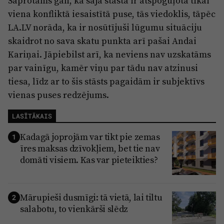
Saprotams gan, ka šajā stāstā ir atspoguļota tikai
viena konfliktā iesaistītā puse, tās viedoklis, tāpēc
LA.LV norāda, ka ir nosūtījuši lūgumu situāciju
skaidrot no sava skatu punkta arī pašai Andai
Kariņai. Jāpiebilst arī, ka neviens nav uzskatāms
par vainīgu, kamēr viņu par tādu nav atzinusi
tiesa, līdz ar to šis stāsts pagaidām ir subjektīvs
vienas puses redzējums.
LASĪTĀKAIS
Kadagā joprojām var tikt pie zemas
1
īres maksas dzīvokļiem, bet tie nav
domāti visiem. Kas var pieteikties?
Mārupieši dusmīgi: tā vietā, lai tiltu
2
salabotu, to vienkārši slēdz