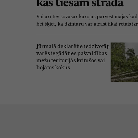
kas tiešām strādā
Vai arī tev šovasar kārojas pārvest mājās kā
bet šķiet, ka dzintaru var atrast tikai retais iz
Jūrmalā deklarētie iedzīvotāji
varēs iegādāties pašvaldības
mežu teritorijās kritušos vai
bojātos kokus