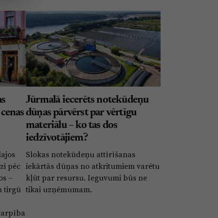
as
Jūrmalā iecerēts notekūdeņu
 cenas
dūņas pārvērst par vērtīgu
materiālu – ko tas dos
iedzīvotājiem?
lajos
Slokas notekūdeņu attīrīšanas
zi pēc
iekārtās dūņas no atkritumiem varētu
os –
kļūt par resursu. Ieguvumi būs ne
 tirgū
tikai uzņēmumam.
starpība