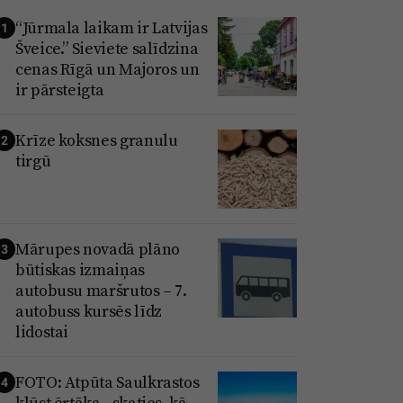
“Jūrmala laikam ir Latvijas
1
Šveice.” Sieviete salīdzina
cenas Rīgā un Majoros un
ir pārsteigta
Krīze koksnes granulu
2
tirgū
Mārupes novadā plāno
3
būtiskas izmaiņas
autobusu maršrutos – 7.
autobuss kursēs līdz
lidostai
FOTO: Atpūta Saulkrastos
4
kļūst ērtāka - skaties, kā