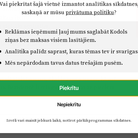
tētā rezidence uzreiz pēc uzbūvēšanas saņēma
Vai piekrītat šajā vietnē izmantot analītikas sīkdatnes
rhitektūras godalgu. "Latio" skaidro, ka šis
saskaņā ar mūsu
privātuma politiku
?
žākais izcilu celtņu un moderna dizaina
s globālo nozīmību.
Reklāmas ieņēmumi ļauj mums saglabāt Kodols
ziņas bez maksas visiem lasītājiem.
jis Itālijas ainavu arhitekts Marko Bejs,
Analītika palīdz saprast, kuras tēmas tev ir svarīgas
ši gaismas dizaineri no Itālijas kompānijas
Mēs nepārdodam tavus datus trešajām pusēm.
 slēgtais baseins, ēkai ir jumta terase, kā arī
s. Rezidencē ir trīs guļamistabas ar pieciem
Piekrītu
Nepiekrītu
Izvēli vari mainīt jebkurā laikā, notīrot pārlūkprogrammas sīkdatnes.