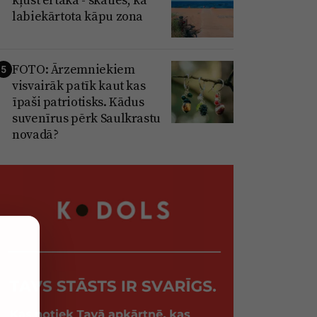
labiekārtota kāpu zona
FOTO: Ārzemniekiem
5
visvairāk patīk kaut kas
īpaši patriotisks. Kādus
suvenīrus pērk Saulkrastu
novadā?