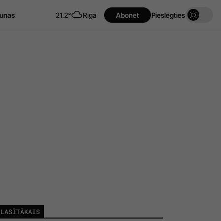
unas
21.2°
Rīgā
Abonēt
Pieslēgties
LASĪTĀKAIS