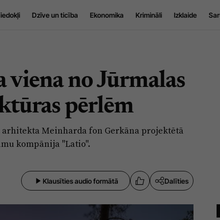
iedokļi
Dzīve un ticība
Ekonomika
Krimināli
Izklaide
Sar
a viena no Jūrmalas
ktūras pērlēm
s arhitekta Meinharda fon Gerkāna projektētā
umu kompānija "Latio".
Klausīties audio formātā
Dalīties