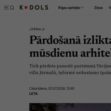
Ropaži
Rīgas apriņķis
Ziņas
V
Pasākumi
Sludinājumi
JŪRMALA
Pārdošanā izlikt
mūsdienu arhite
Tiek pārdota pasaulē pazīstamā Vācija
villa Jūrmalā, informē nekustamo īpaš
Ceturtdiena, 02.07.2026. 13:40
LETA