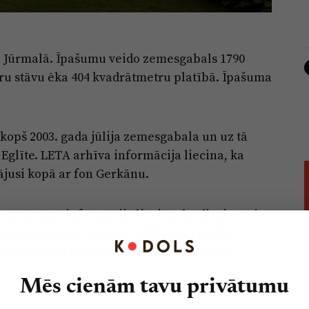
, Jūrmalā. Īpašumu veido zemesgabals 1790
tru stāvu ēka 404 kvadrātmetru platībā. Īpašuma
kopš 2003. gada jūlija zemesgabala un uz tā
Eglīte. LETA arhīva informācija liecina, ka
dājusi kopā ar fon Gerkānu.
mesgrāmatas informācija liecina, ka dizainerei
ta 2011. gadā. Savukārt 2023. gada jūnijā
 valsts aizsargājamo kultūras pieminekļu
Mēs cienām tavu privātumu