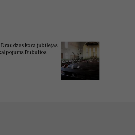
I Draudzes kora jubilejas
kalpojums Dubultos