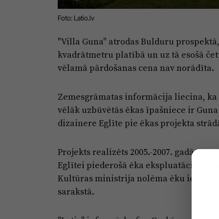
Foto: Latio.lv
"Villa Guna" atrodas Bulduru prospektā
kvadrātmetru platībā un uz tā esošā če
vēlamā pārdošanas cena nav norādīta.
Zemesgrāmatas informācija liecina, ka 
vēlāk uzbūvētās ēkas īpašniece ir Guna 
dizainere Eglīte pie ēkas projekta strā
Projekts realizēts 2005.-2007. gadā. Ze
Eglītei piederošā ēka ekspluatācijā nodo
Kultūras ministrija nolēma ēku iekļaut
sarakstā.