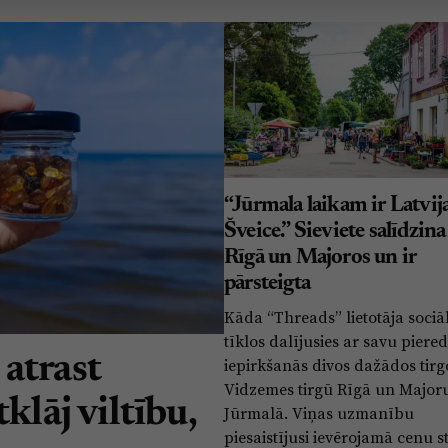
“Jūrmala laikam ir Latvij
Šveice.” Sieviete salīdzina
Rīgā un Majoros un ir
pārsteigta
Kāda “Threads” lietotāja sociā
tīklos dalījusies ar savu piered
atrast
iepirkšanās divos dažādos tirg
Vidzemes tirgū Rīgā un Majoru
klāj viltību,
Jūrmalā. Viņas uzmanību
piesaistījusi ievērojamā cenu 