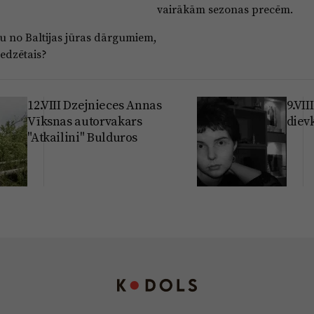
vairākām sezonas precēm.
du no Baltijas jūras dārgumiem,
redzētais?
12.VIII Dzejnieces Annas
9.VII
Vīksnas autorvakars
diev
"Atkailini" Bulduros