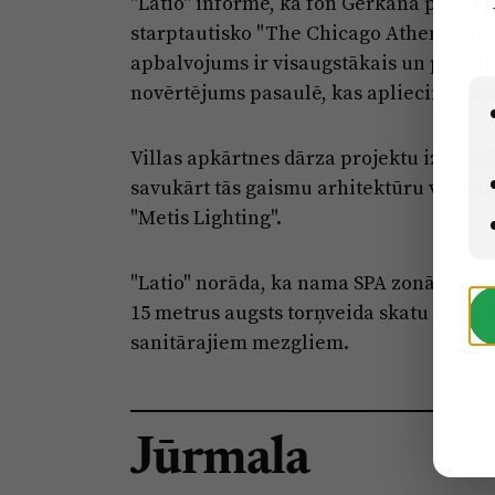
"Latio" informē, ka fon Gerkāna projek
starptautisko "The Chicago Athenaeum" a
apbalvojums ir visaugstākais un presti
novērtējums pasaulē, kas apliecina ēka
Villas apkārtnes dārza projektu izstrādā
savukārt tās gaismu arhitektūru veidoju
"Metis Lighting".
"Latio" norāda, ka nama SPA zonā atrodas
15 metrus augsts torņveida skatu laukum
sanitārajiem mezgliem.
Jūrmala