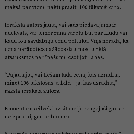
Reklāma
maksā par vienu nakti prasīti 106 tūkstoši eiro.
Jūrmala
Par laikrakstu
Privātuma politika
Ieraksta autors jautā, vai šāds piedāvājums ir
adekvāts, vai tomēr runa varētu būt par kļūdu vai
Ētikas kodekss
kādu ļoti savdabīgu cenu politiku. Viņš norāda, ka
Lietošanas noteikumi
cena parādoties dažādos datumos, turklāt
atsauksmes par īpašumu esot ļoti labas.
Pārredzamības paziņojumi
Sludinājumi
“Pajautājot, vai tiešām tāda cena, kas uzrādīta,
minot 106 tūkstošus, atbild – jā, kas uzrādīta,”
raksta ieraksta autors.
Komentāros cilvēki uz situāciju reaģējuši gan ar
neizpratni, gan ar humoru.