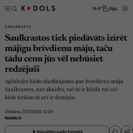
19.8°
Rīgā
SAULKRASTI
Saulkrastos tiek piedāvāts izīrēt
Abonēt
Pieslēgties
mājīgu brīvdienu māju, taču
tādu cenu jūs vēl nebūsiet
Ziņas
Tēmas
redzējuši
Politika
Viedokļi
Aplūkojot kādu sludinājumu par brīvdienu māju
Pašvaldības
Dzīve un ticība
Saulkrastos, nav skaidrs, vai tā ir kļūda vai arī
Izglītība
Ekonomika
kāds tiešām tā arī ir domājis.
Veselība
Krimināli
Otrdiena, 07.07.2026. 12:04
Ģimene
Izklaide
Kodols.lv
Vide
Sarunas
Klausīties audio formātā