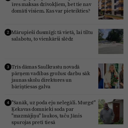
īres maksas dzīvokļiem, bet tie nav
domāti visiem. Kas var pieteikties?
Mārupieši dusmīgi: tā vietā, lai tiltu
2
salabotu, to vienkārši slēdz
Trīs dāmas Saulkrastu novadā
3
pārņem vadības grožus: darbu sāk
jaunas skolu direktores un
bāriņtiesas galva
"Sanāk, uz poda eju nelegāli. Murgs!"
4
Ķekavas domnieki soda par
"mazmājiņu" laukos, taču Jānis
spurojas pretī tiesā