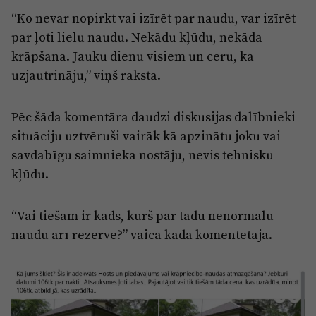
“Ko nevar nopirkt vai izīrēt par naudu, var izīrēt
par ļoti lielu naudu. Nekādu kļūdu, nekāda
krāpšana. Jauku dienu visiem un ceru, ka
uzjautrināju,” viņš raksta.
Pēc šāda komentāra daudzi diskusijas dalībnieki
situāciju uztvēruši vairāk kā apzinātu joku vai
savdabīgu saimnieka nostāju, nevis tehnisku
kļūdu.
“Vai tiešām ir kāds, kurš par tādu nenormālu
naudu arī rezervē?” vaicā kāda komentētāja.