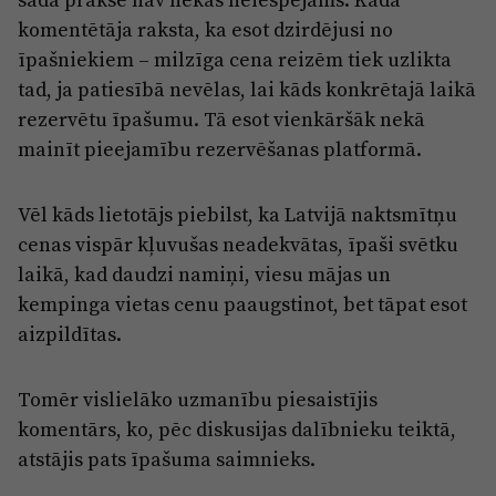
komentētāja raksta, ka esot dzirdējusi no
īpašniekiem – milzīga cena reizēm tiek uzlikta
tad, ja patiesībā nevēlas, lai kāds konkrētajā laikā
rezervētu īpašumu. Tā esot vienkāršāk nekā
mainīt pieejamību rezervēšanas platformā.
Vēl kāds lietotājs piebilst, ka Latvijā naktsmītņu
cenas vispār kļuvušas neadekvātas, īpaši svētku
laikā, kad daudzi namiņi, viesu mājas un
kempinga vietas cenu paaugstinot, bet tāpat esot
aizpildītas.
Tomēr vislielāko uzmanību piesaistījis
komentārs, ko, pēc diskusijas dalībnieku teiktā,
atstājis pats īpašuma saimnieks.