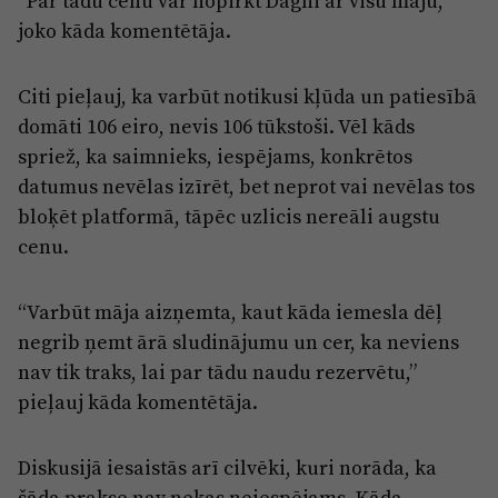
“Par tādu cenu var nopirkt Dagni ar visu māju,”
joko kāda komentētāja.
Citi pieļauj, ka varbūt notikusi kļūda un patiesībā
domāti 106 eiro, nevis 106 tūkstoši. Vēl kāds
spriež, ka saimnieks, iespējams, konkrētos
datumus nevēlas izīrēt, bet neprot vai nevēlas tos
bloķēt platformā, tāpēc uzlicis nereāli augstu
cenu.
“Varbūt māja aizņemta, kaut kāda iemesla dēļ
negrib ņemt ārā sludinājumu un cer, ka neviens
nav tik traks, lai par tādu naudu rezervētu,”
pieļauj kāda komentētāja.
Diskusijā iesaistās arī cilvēki, kuri norāda, ka
šāda prakse nav nekas neiespējams. Kāda