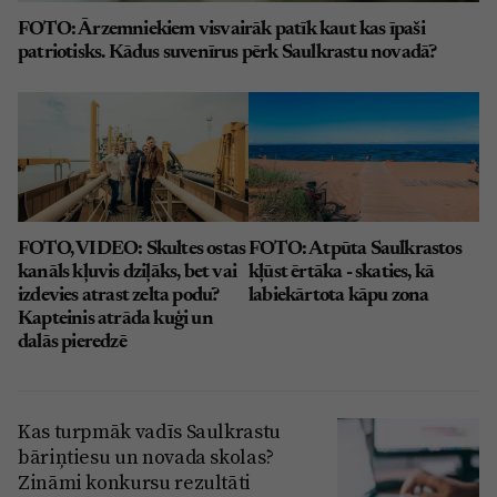
FOTO: Ārzemniekiem visvairāk patīk kaut kas īpaši
patriotisks. Kādus suvenīrus pērk Saulkrastu novadā?
FOTO, VIDEO: Skultes ostas
FOTO: Atpūta Saulkrastos
kanāls kļuvis dziļāks, bet vai
kļūst ērtāka - skaties, kā
izdevies atrast zelta podu?
labiekārtota kāpu zona
Kapteinis atrāda kuģi un
dalās pieredzē
Kas turpmāk vadīs Saulkrastu
bāriņtiesu un novada skolas?
Zināmi konkursu rezultāti