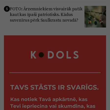
FOTO: Ārzemniekiem visvairāk patīk
5
kaut kas īpaši patriotisks. Kādus
suvenīrus pērk Saulkrastu novadā?