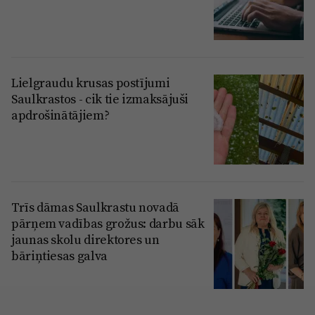
Lielgraudu krusas postījumi
Saulkrastos - cik tie izmaksājuši
apdrošinātājiem?
Trīs dāmas Saulkrastu novadā
pārņem vadības grožus: darbu sāk
jaunas skolu direktores un
bāriņtiesas galva