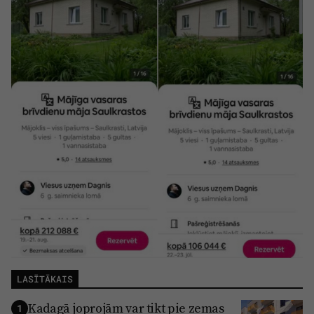
LASĪTĀKAIS
Kadagā joprojām var tikt pie zemas
1