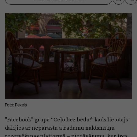
Sports
Pasākumi
Drošība
Pierīga
Projekti
Ādaži
Mediju atbalsta fonds
Ķekava
Zivju fonds
Mārupe
Zaļā nākotne
Olaine
Iedvesmai nav vecuma
Ropaži
Vide
Foto: Pexels
Salaspils
Kodols
"Facebook" grupā “Ceļo bez bēdu!” kāds lietotājs
Saulkrasti
Kontakti
dalījies ar neparastu atradumu naktsmītņu
Sigulda
rezervēšanas platformā – piedāvājumu, kur īres