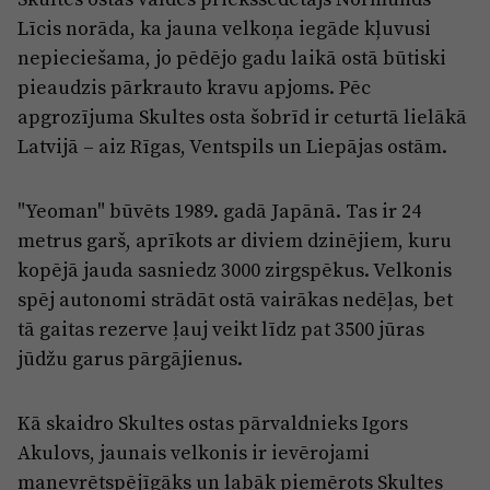
Reklāma
Līcis norāda, ka jauna velkoņa iegāde kļuvusi
Jūrmala
Par laikrakstu
nepieciešama, jo pēdējo gadu laikā ostā būtiski
Privātuma politika
pieaudzis pārkrauto kravu apjoms. Pēc
apgrozījuma Skultes osta šobrīd ir ceturtā lielākā
Ētikas kodekss
Latvijā – aiz Rīgas, Ventspils un Liepājas ostām.
Lietošanas noteikumi
Pārredzamības paziņojumi
"Yeoman" būvēts 1989. gadā Japānā. Tas ir 24
metrus garš, aprīkots ar diviem dzinējiem, kuru
Sludinājumi
kopējā jauda sasniedz 3000 zirgspēkus. Velkonis
spēj autonomi strādāt ostā vairākas nedēļas, bet
tā gaitas rezerve ļauj veikt līdz pat 3500 jūras
jūdžu garus pārgājienus.
Kā skaidro Skultes ostas pārvaldnieks Igors
Akulovs, jaunais velkonis ir ievērojami
manevrētspējīgāks un labāk piemērots Skultes