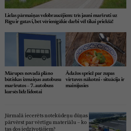
Lielas pārmaiņas velobraucējiem: trīs jauni maršruti uz
Rīgu ir gatavi, bet vērienīgākie darbi vēl tikai priekšā!
Mārupes novadā plāno
Ādažos spriež par zupas
būtiskas izmaiņas autobusu
virtuves nākotni - situācija ir
maršrutos – 7. autobuss
mainījusies
kursēs līdz lidostai
Jūrmalā iecerēts notekūdeņu dūņas
pārvērst par vērtīgu materiālu – ko
tas dos iedzīvotājiem?