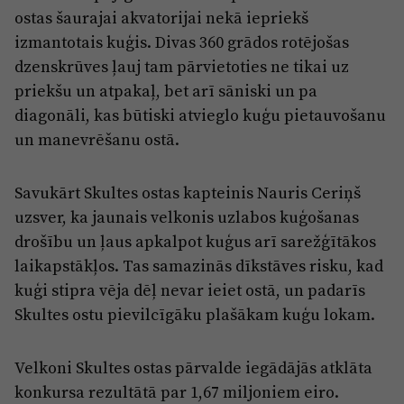
ostas šaurajai akvatorijai nekā iepriekš
izmantotais kuģis. Divas 360 grādos rotējošas
dzenskrūves ļauj tam pārvietoties ne tikai uz
priekšu un atpakaļ, bet arī sāniski un pa
diagonāli, kas būtiski atvieglo kuģu pietauvošanu
un manevrēšanu ostā.
Savukārt Skultes ostas kapteinis Nauris Ceriņš
uzsver, ka jaunais velkonis uzlabos kuģošanas
drošību un ļaus apkalpot kuģus arī sarežģītākos
laikapstākļos. Tas samazinās dīkstāves risku, kad
kuģi stipra vēja dēļ nevar ieiet ostā, un padarīs
Skultes ostu pievilcīgāku plašākam kuģu lokam.
Velkoni Skultes ostas pārvalde iegādājās atklāta
konkursa rezultātā par 1,67 miljoniem eiro.