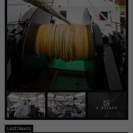
4 BILDES
LASĪTĀKAIS