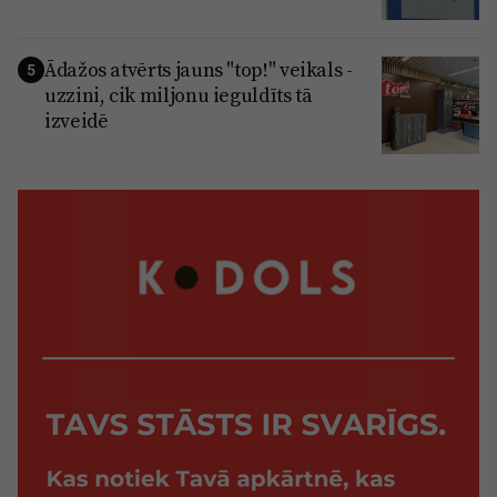
Ādažos atvērts jauns "top!" veikals -
5
uzzini, cik miljonu ieguldīts tā
izveidē