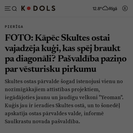
12.8°
Rīgā
PIERĪGA
FOTO: Kāpēc Skultes ostai
Abonēt
Pieslēgties
vajadzēja kuģi, kas spēj braukt
pa diagonāli? Pašvaldība paziņo
Ziņas
Tēmas
par vēsturisku pirkumu
Politika
Viedokļi
Skultes ostas pārvalde šogad īstenojusi vienu no
Pašvaldības
Dzīve un ticība
nozīmīgākajiem attīstības projektiem,
Izglītība
Ekonomika
iegādājoties jaunu un jaudīgu velkoni "Yeoman".
Kuģis jau ir ieradies Skultes ostā, un to šonedēļ
Veselība
Krimināli
apskatīja ostas pārvaldes valde, informē
Ģimene
Izklaide
Saulkrastu novada pašvaldība.
Vide
Sarunas