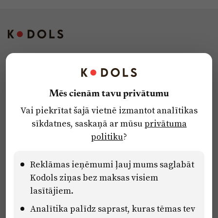
Kontakti
Reklāma
Mēs cienām tavu privātumu
Par laikrakstu
Vai piekrītat šajā vietnē izmantot analītikas
Privātuma politika
sīkdatnes, saskaņā ar mūsu
privātuma
Ētikas kodekss
politiku
?
Lietošanas noteikumi
Pārredzamības paziņojumi
Reklāmas ieņēmumi ļauj mums saglabāt
Kodols ziņas bez maksas visiem
lasītājiem.
Eiropas Savienības Atveseļošanas un noturības mehānisma plāna
Analītika palīdz saprast, kuras tēmas tev
2.2. reformu un investīciju virziena “Uzņēmumu digitālā