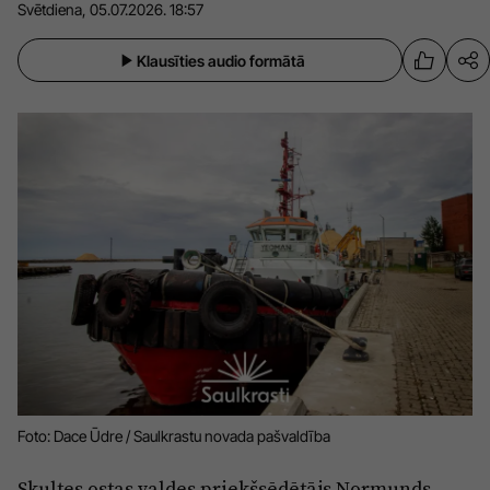
Svētdiena, 05.07.2026. 18:57
Sports
Pasākumi
Klausīties audio formātā
Drošība
Pierīga
Projekti
Ādaži
Mediju atbalsta fonds
Ķekava
Zivju fonds
Mārupe
Zaļā nākotne
Olaine
Iedvesmai nav vecuma
Ropaži
Vide
Salaspils
Kodols
Foto: Dace Ūdre / Saulkrastu novada pašvaldība
Saulkrasti
Kontakti
Sigulda
Skultes ostas valdes priekšsēdētājs Normunds