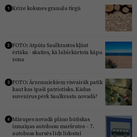
Krīze koksnes granulu tirgū
1
FOTO: Atpūta Saulkrastos kļūst
2
ērtāka - skaties, kā labiekārtota kāpu
zona
FOTO: Ārzemniekiem visvairāk patīk
3
kaut kas īpaši patriotisks. Kādus
suvenīrus pērk Saulkrastu novadā?
Mārupes novadā plāno būtiskas
4
izmaiņas autobusu maršrutos – 7.
autobuss kursēs līdz lidostai