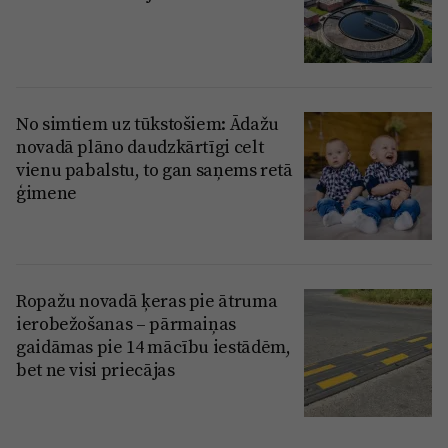
No simtiem uz tūkstošiem: Ādažu
novadā plāno daudzkārtīgi celt
vienu pabalstu, to gan saņems retā
ģimene
Ropažu novadā ķeras pie ātruma
ierobežošanas – pārmaiņas
gaidāmas pie 14 mācību iestādēm,
bet ne visi priecājas