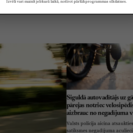
Izvēli vari mainīt jebkurā laikā, notīrot pārlūkprogrammas sīkdatnes.
Siguldā autovadītājs uz gā
pārejas notriec velosipēdi
aizbrauc no negadījuma v
Valsts policija aicina atsauktie
satiksmes negadījuma aculiec