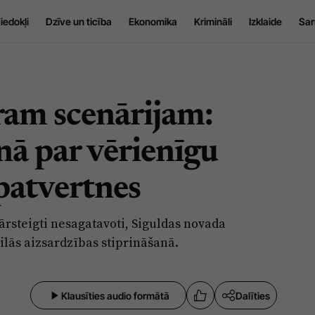
iedokļi
Dzīve un ticība
Ekonomika
Krimināli
Izklaide
Sar
ram scenārijam:
nā par vērienīgu
patvertnes
pārsteigti nesagatavoti, Siguldas novada
vilās aizsardzības stiprināšanā.
Klausīties audio formātā
Dalīties