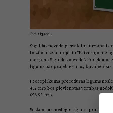
Foto: Sigulda.lv
Siguldas novada pašvaldība turpina īste
līdzfinansēto projektu "Patvertņu pielā
mērķiem Siguldas novadā". Projekta īst
līgums par projektēšanas, būvniecības
Pēc iepirkuma procedūras līgums noslēgts
452 eiro bez pievienotās vērtības nodo
096,92 eiro.
Saskaņā ar noslēgto līgumu projektēšana