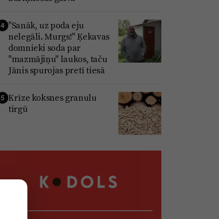
"Sanāk, uz poda eju
4
nelegāli. Murgs!" Ķekavas
domnieki soda par
"mazmājiņu" laukos, taču
Jānis spurojas pretī tiesā
Krīze koksnes granulu
5
tirgū