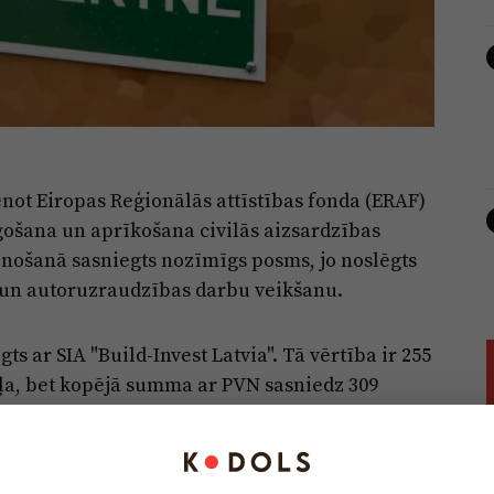
not Eiropas Reģionālās attīstības fonda (ERAF)
gošana un aprīkošana civilās aizsardzības
enošanā sasniegts nozīmīgs posms, jo noslēgts
 un autoruzraudzības darbu veikšanu.
 ar SIA "Build-Invest Latvia". Tā vērtība ir 255
kļa, bet kopējā summa ar PVN sasniedz 309
s darbus plānots pabeigt līdz 2026. gada 3.