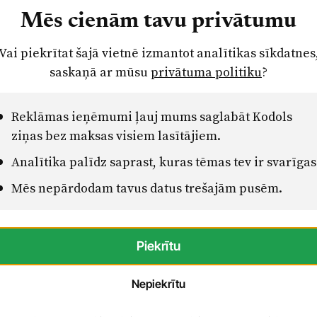
 līdz 2027. gada 3. jūnijam.
Mēs cienām tavu privātumu
ada pašvaldībai piederošās telpas III
Vai piekrītat šajā vietnē izmantot analītikas sīkdatnes
ošinātu iedzīvotāju aizsardzību katastrofu,
saskaņā ar mūsu
privātuma politiku
?
ēc projekta īstenošanas civilās aizsardzības
 – septiņas patvertnes Siguldā un viena
Reklāmas ieņēmumi ļauj mums saglabāt Kodols
ziņas bez maksas visiem lasītājiem.
Analītika palīdz saprast, kuras tēmas tev ir svarīgas
ugunsdzēsības un glābšanas dienesta vadlīnijām,
Mēs nepārdodam tavus datus trešajām pusēm.
orijas patvertņu ierīkošanai. Projektā
roapgādes risinājumus, tostarp nodrošināt
ārtraukumu laikā. Tas ļaus būtiski uzlabot
truktūras gatavību ārkārtas situācijām.
Piekrītu
Nepiekrītu
 eiro. No šīs summas 311 528 eiro nodrošina
dz Siguldas novada pašvaldība.