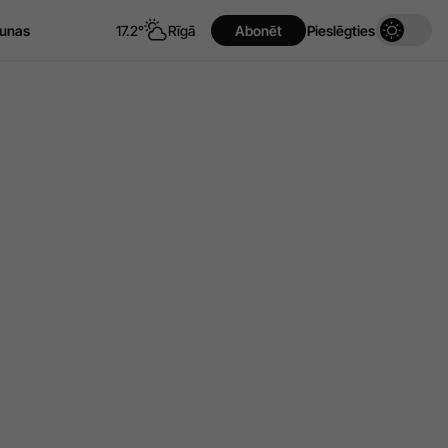
unas
17.2°
Rīgā
Abonēt
Pieslēgties