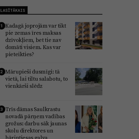
LASĪTĀKAIS
Kadagā joprojām var tikt
1
pie zemas īres maksas
dzīvokļiem, bet tie nav
domāti visiem. Kas var
pieteikties?
Mārupieši dusmīgi: tā
2
vietā, lai tiltu salabotu, to
vienkārši slēdz
Trīs dāmas Saulkrastu
3
novadā pārņem vadības
grožus: darbu sāk jaunas
skolu direktores un
bāriņtiesas galva