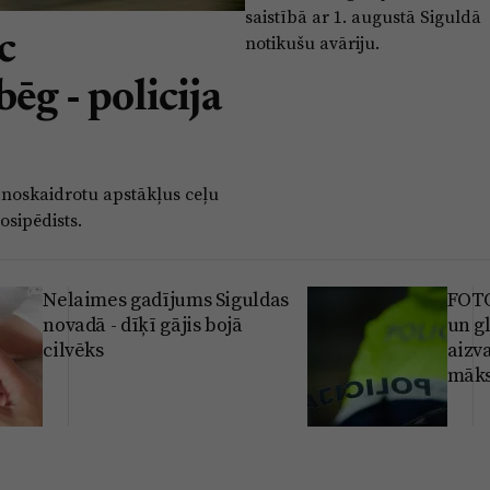
saistībā ar 1. augustā Siguldā
c
notikušu avāriju.
ēg - policija
i noskaidrotu apstākļus ceļu
osipēdists.
Nelaimes gadījums Siguldas
FOTO
novadā - dīķī gājis bojā
un g
cilvēks
aizva
māks