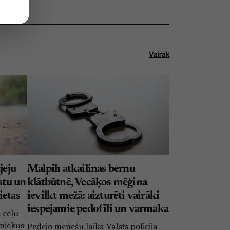
Vairāk
jēju
Mālpilī atkailinās bērnu
stu un
klātbūtnē, Vecāķos mēģina
ietas
ievilkt mežā: aizturēti vairāki
iespējamie pedofili un varmāka
s ceļu
iniekus
Pēdējo mēnešu laikā Valsts policija