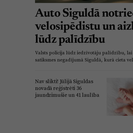
Auto Siguldā notrie
velosipēdistu un aizb
lūdz palīdzību
Valsts policija lūdz iedzīvotāju palīdzību, la
satiksmes negadījumā Siguldā, kurā cieta vel
Nav slikti! Jūlijā Siguldas
novadā reģistrēti 36
jaundzimušie un 41 laulība