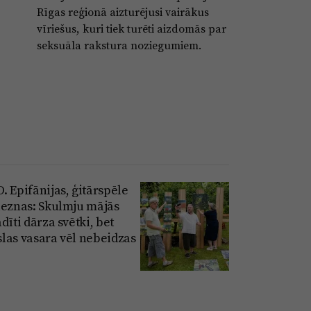
Rīgas reģionā aizturējusi vairākus
vīriešus, kuri tiek turēti aizdomās par
seksuāla rakstura noziegumiem.
. Epifānijas, ģitārspēle
leznas: Skulmju mājās
dīti dārza svētki, bet
las vasara vēl nebeidzas