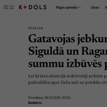
Ropaži
Rīgas apriņķis
Ziņas
V
Pasākumi
Sludinājumi
SIGULDA
Gatavojas jebku
Siguldā un Raga
summu izbūvēs 
Lai krīzes situācijā iedzīvotāji nebūtu 
pašvaldība sper lielu soli uz priekšu ci
Pirmdiena, 06.07.2026. 20:20
Kodols.lv