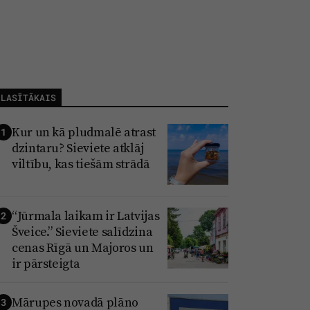
LASĪTĀKAIS
Kur un kā pludmalē atrast
1
dzintaru? Sieviete atklāj
viltību, kas tiešām strādā
“Jūrmala laikam ir Latvijas
2
Šveice.” Sieviete salīdzina
cenas Rīgā un Majoros un
ir pārsteigta
Mārupes novadā plāno
3