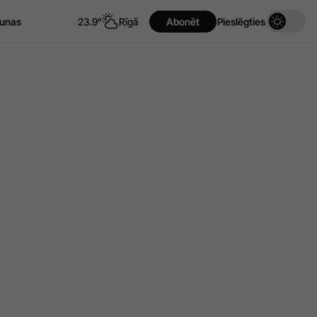
unas
23.9°
Rīgā
Abonēt
Pieslēgties