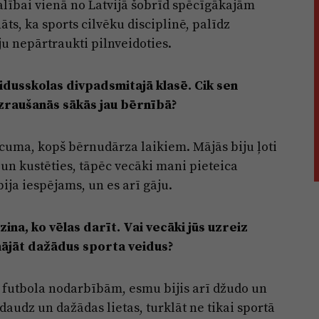
alībai vienā no Latvijā šobrīd spēcīgākajām
s, ka sports cilvēku disciplinē, palīdz
ju nepārtraukti pilnveidoties.
idusskolas divpadsmitajā klasē. Cik sen
zraušanās sākās jau bērnībā?
vecuma, kopš bērnudārza laikiem. Mājās biju ļoti
t un kustēties, tāpēc vecāki mani pieteica
ija iespējams, un es arī gāju.
ina, ko vēlas darīt. Vai vecāki jūs uzreiz
ģinājāt dažādus sporta veidus?
n futbola nodarbībām, esmu bijis arī džudo un
audz un dažādas lietas, turklāt ne tikai sportā