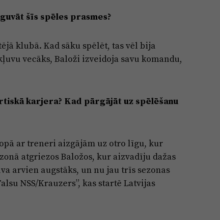
apguvāt šīs spēles prasmes?
tējā klubā. Kad sāku spēlēt, tas vēl bija
kļuvu vecāks, Baloži izveidoja savu komandu,
ortiskā karjera? Kad pārgājāt uz spēlēšanu
ā ar treneri aizgājām uz otro līgu, kur
onā atgriezos Baložos, kur aizvadīju dažas
va arvien augstāks, un nu jau trīs sezonas
alsu NSS/Krauzers”, kas startē Latvijas