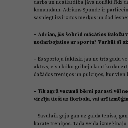
darbs un neatlaidība ļāva nonākt līdz d
komandām. Adrians Spunde ir pārliecināt
sasniegt izvirzītos mērķus un dod iespē
– Adrian, jūs šobrīd mācāties Baložu v
nodarbojaties ar sportu? Varbūt šī ai
– Es sportoju faktiski jau no trīs gadu 
aktīvs, visu laiku gribēju kaut ko dauzī
dažādos treniņos un pulciņos, kur vien b
– Tik agrā vecumā bērni parasti vēl nez
virzīja tieši uz florbolu, vai arī izmē
– Savulaik gāju gan uz galda tenisa, ga
karatē treniņos. Tādā veidā izmēģināju d