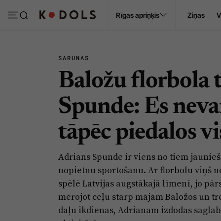
Ropaži
Rīgas apriņķis
Ziņas
V
Pasākumi
Sludinājumi
SARUNAS
Baložu florbola 
Spunde: Es neva
tāpēc piedalos vi
Adrians Spunde ir viens no tiem jaunie
nopietnu sportošanu. Ar florbolu viņš n
spēlē Latvijas augstākajā līmenī, jo pārs
mērojot ceļu starp mājām Baložos un tr
daļu ikdienas, Adrianam izdodas saglabā