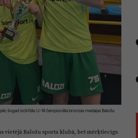
 pēc šogad izcīnītās U-18 čempionāta bronzas medaļas Baložu
kās vietējā Baložu sporta klubā, bet mērķtiecīgs