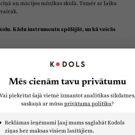
lciņā un mācījos mūzikas skolā. Tomēr ar laiku
svairāk.
kolu. Kādu instrumentu spēlējāt, un kā veicās
kolā Baložos, kur spēlēju klavieres. Taču,
s aiziet, jo arvien lielāku vietu manā ikdienā
Mēs cienām tavu privātumu
 cieņā ir aktīvs dzīvesveids?
Vai piekrītat šajā vietnē izmantot analītikas sīkdatnes
saskaņā ar mūsu
privātuma politiku
?
ar sportu. Mammai ļoti patīk skriet – viņa
 Tētis jaunībā nodarbojās ar vieglatlētiku.
Reklāmas ieņēmumi ļauj mums saglabāt Kodols
 divpadsmit gadi, arī allaž izceļas ar
ziņas bez maksas visiem lasītājiem.
ās, jo spēlē florbolu un kopā ar Baložu komandu