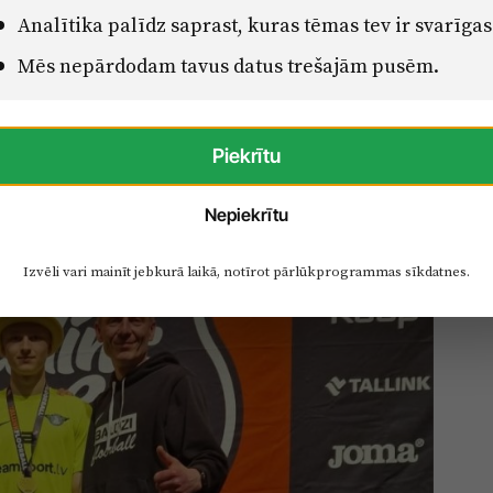
aulē.
Analītika palīdz saprast, kuras tēmas tev ir svarīgas
Mēs nepārdodam tavus datus trešajām pusēm.
Piekrītu
Nepiekrītu
Izvēli vari mainīt jebkurā laikā, notīrot pārlūkprogrammas sīkdatnes.