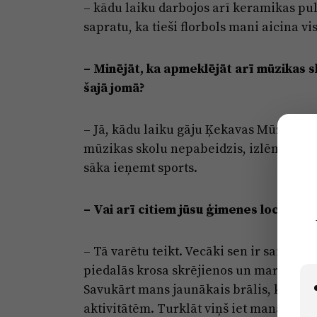
– kādu laiku darbojos arī keramikas pu
sapratu, ka tieši florbols mani aicina vi
– Minējāt, ka apmeklējāt arī mūzikas s
šajā jomā?
– Jā, kādu laiku gāju Ķekavas Mūzikas s
mūzikas skolu nepabeidzis, izlēmu no tā
sāka ieņemt sports.
– Vai arī citiem jūsu ģimenes locekļiem
– Tā varētu teikt. Vecāki sen ir saistīti 
piedalās krosa skrējienos un maratonos.
Savukārt mans jaunākais brālis, kuram ir
aktivitātēm. Turklāt viņš iet manās pēd