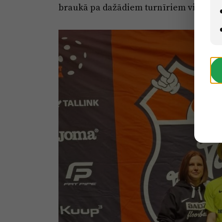
braukā pa dažādiem turnīriem visā pas