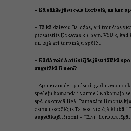
– Kā sākās jūsu ceļš florbolā, un kur 
– Tā kā dzīvoju Baložos, arī trenējos vie
piesaistīts Ķekavas klubam. Vēlāk, kad 
un tajā arī turpināju spēlēt.
– Kādā veidā attīstījās jūsu tālākā sp
augstākā līmenī?
– Apmēram četrpadsmit gadu vecumā kop
spēlēju komandā “Vārme”. Nākamajā sez
spēles otrajā līgā. Pamazām līmenis kļu
esmu nospēlējis Talsos, vietējā klubā “T
augstākajā līmenī – “Elvi” florbola līgā.