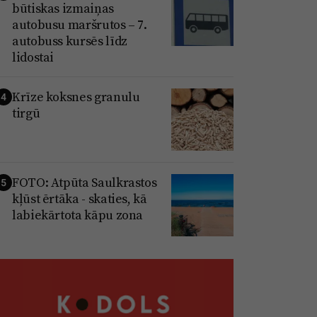
būtiskas izmaiņas
autobusu maršrutos – 7.
autobuss kursēs līdz
lidostai
Krīze koksnes granulu
4
tirgū
FOTO: Atpūta Saulkrastos
5
kļūst ērtāka - skaties, kā
labiekārtota kāpu zona