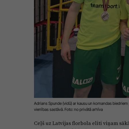
Adrians Spunde (vidū) ar kausu un komandas biedriem
vienības sastāvā. Foto: no privātā arhīva
Ceļš uz Latvijas florbola eliti viņam sā