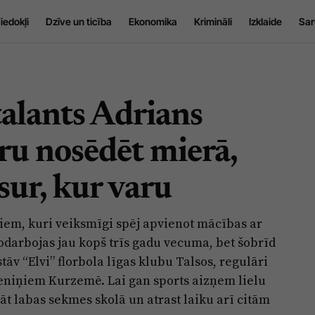
iedokļi
Dzīve un ticība
Ekonomika
Krimināli
Izklaide
Sar
talants Adrians
ru nosēdēt mierā,
sur, kur varu
šiem, kuri veiksmīgi spēj apvienot mācības ar
odarbojas jau kopš trīs gadu vecuma, bet šobrīd
tāv “Elvi” florbola līgas klubu Talsos, regulāri
eniņiem Kurzemē. Lai gan sports aizņem lielu
t labas sekmes skolā un atrast laiku arī citām