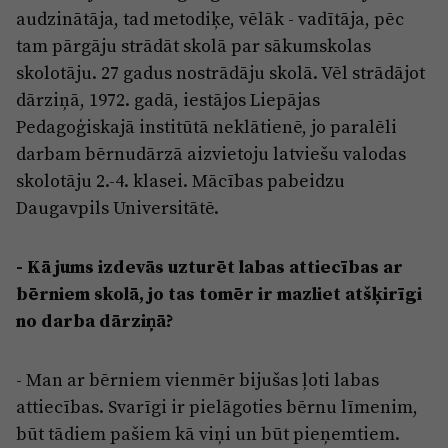
audzinātāja, tad metodiķe, vēlāk - vadītāja, pēc
tam pārgāju strādāt skolā par sākumskolas
skolotāju. 27 gadus nostrādāju skolā. Vēl strādājot
dārziņā, 1972. gadā, iestājos Liepājas
Pedagoģiskajā institūtā neklātienē, jo paralēli
darbam bērnudārzā aizvietoju latviešu valodas
skolotāju 2.-4. klasei. Mācības pabeidzu
Daugavpils Universitātē.
- Kā jums izdevās uzturēt labas attiecības ar
bērniem skolā, jo tas tomēr ir mazliet atšķirīgi
no darba dārziņā?
- Man ar bērniem vienmēr bijušas ļoti labas
attiecības. Svarīgi ir pielāgoties bērnu līmenim,
būt tādiem pašiem kā viņi un būt pieņemtiem.