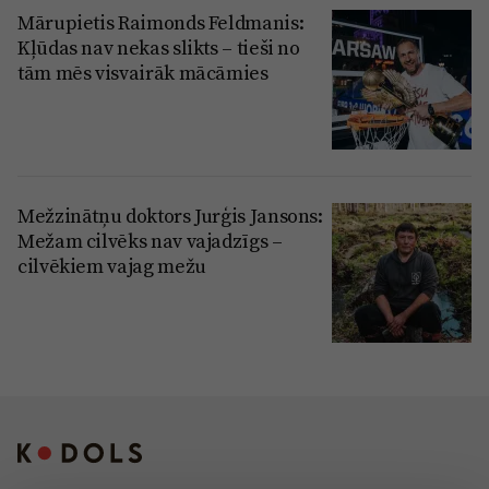
Mārupietis Raimonds Feldmanis:
Kļūdas nav nekas slikts – tieši no
tām mēs visvairāk mācāmies
Mežzinātņu doktors Jurģis Jansons:
Mežam cilvēks nav vajadzīgs –
cilvēkiem vajag mežu