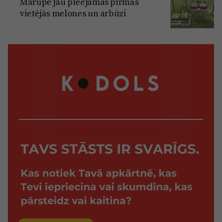
Mārupē jau pieejamas pirmās
vietējās melones un arbūzi