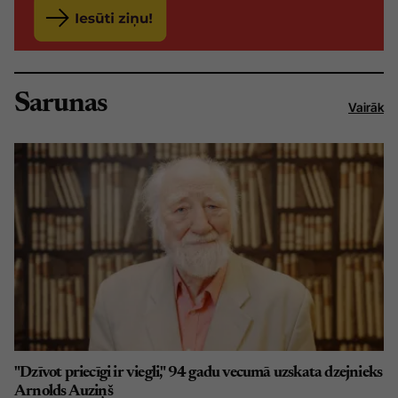
Sarunas
Vairāk
"Dzīvot priecīgi ir viegli," 94 gadu vecumā uzskata dzejnieks
Arnolds Auziņš