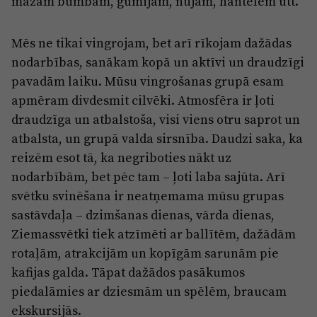
mazām bumbām, gumijām, nūjām, hantelēm utt.
Mēs ne tikai vingrojam, bet arī rīkojam dažādas
nodarbības, sanākam kopā un aktīvi un draudzīgi
pavadām laiku. Mūsu vingrošanas grupā esam
apmēram divdesmit cilvēki. Atmosfēra ir ļoti
draudzīga un atbalstoša, visi viens otru saprot un
atbalsta, un grupā valda sirsnība. Daudzi saka, ka
reizēm esot tā, ka negriboties nākt uz
nodarbībām, bet pēc tam – ļoti laba sajūta. Arī
svētku svinēšana ir neatņemama mūsu grupas
sastāvdaļa – dzimšanas dienas, vārda dienas,
Ziemassvētki tiek atzīmēti ar ballītēm, dažādām
rotaļām, atrakcijām un kopīgām sarunām pie
kafijas galda. Tāpat dažādos pasākumos
piedalāmies ar dziesmām un spēlēm, braucam
ekskursijās.