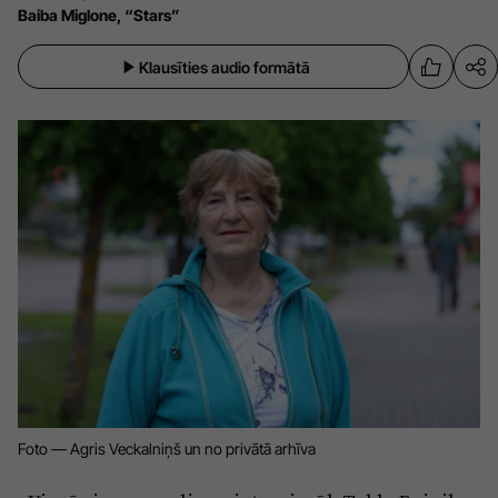
Baiba Miglone, “Stars”
Sports
Pasākumi
Drošība
Klausīties audio formātā
Pierīga
Projekti
Ādaži
Mediju atbalsta fonds
Ķekava
Zivju fonds
Mārupe
Zaļā nākotne
Olaine
Iedvesmai nav vecuma
Ropaži
Vide
Salaspils
Kodols
Saulkrasti
Foto — Agris Veckalniņš un no privātā arhīva
Kontakti
Sigulda