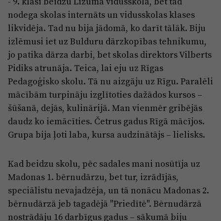
- 9. klasi beidzu Lizuma vidusskolā, bet tad
nodega skolas internāts un vidusskolas klases
likvidēja. Tad nu bija jādomā, ko darīt tālāk. Biju
izlēmusi iet uz Bulduru dārzkopības tehnikumu,
jo patika dārza darbi, bet skolas direktors Vilberts
Pidiks atrunāja. Teica, lai eju uz Rīgas
Pedagoģisko skolu. Tā nu aizgāju uz Rīgu. Paralēli
mācībām turpināju izglītoties dažādos kursos –
šūšanā, dejās, kulinārijā. Man vienmēr gribējās
daudz ko iemācīties. Četrus gadus Rīgā mācījos.
Grupa bija ļoti laba, kursa audzinātājs – lielisks.
Kad beidzu skolu, pēc sadales mani nosūtīja uz
Madonas 1. bērnudārzu, bet tur, izrādījās,
speciālistu nevajadzēja, un tā nonācu Madonas 2.
bērnudārzā jeb tagadējā "Priedītē". Bērnudārzā
nostrādāju 16 darbīgus gadus – sākumā biju