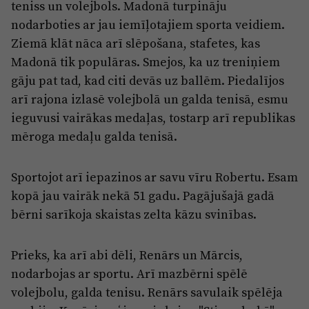
teniss un volejbols. Madonā turpināju
nodarboties ar jau iemīļotajiem sporta veidiem.
Ziemā klāt nāca arī slēpošana, stafetes, kas
Madonā tik populāras. Smejos, ka uz treniņiem
gāju pat tad, kad citi devās uz ballēm. Piedalījos
arī rajona izlasē volejbolā un galda tenisā, esmu
ieguvusi vairākas medaļas, tostarp arī republikas
mēroga medaļu galda tenisā.
Sportojot arī iepazinos ar savu vīru Robertu. Esam
kopā jau vairāk nekā 51 gadu. Pagājušajā gadā
bērni sarīkoja skaistas zelta kāzu svinības.
Prieks, ka arī abi dēli, Renārs un Mārcis,
nodarbojas ar sportu. Arī mazbērni spēlē
volejbolu, galda tenisu. Renārs savulaik spēlēja