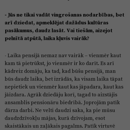
- Jūs ne tikai vadāt vingrošanas nodarbības, bet
arī dziedat, apmeklējat dažādus kultūras
pasākumus, daudz lasāt. Vai tiešām, aizejot
pelnītā atpūtā, laika kļuvis vairāk?
- Laika pensijā nemaz nav vairāk – vienmēr kaut
kam tā pietrūkst, jo vienmēr ir ko darīt. Es arī
kādreiz domāju, ka tad, kad būšu pensijā, man
būs daudz laika, bet izrādās, ka visam laika tāpat
nepietiek un vienmēr kaut kas jāpadara, kaut kas
jāizdara. Agrāk dziedāju korī, tagad to aizstājis
ansamblis pensionāru biedrībā. Joprojām patīk
dārza darbi. Ne velti daudzi saka, ka pie mūsu
daudzdzīvokļu mājas, kurā dzīvojam, esot
skaistākais un zaļākais pagalms. Patīk virtuvē