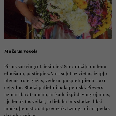
Možs un vesels
Pirms sāc vingrot, iesildies! Sāc ar dziļu un lēnu
elpošanu, pastiepies. Vari soļot uz vietas, izapļo
plecus, rotē gūžas, vēderu, puspietupienā – arī
ceļgalus. Slodzi palielini pakāpeniski. Pievērs
uzmanība ātrumam, ar kādu izpildi vingrojumus,
- jo lēnāk tos veiksi, jo lielāka būs slodze, liksi
muskuļiem strādāt precīzāk. Izvingrini arī pēdas
dažādos veidos.