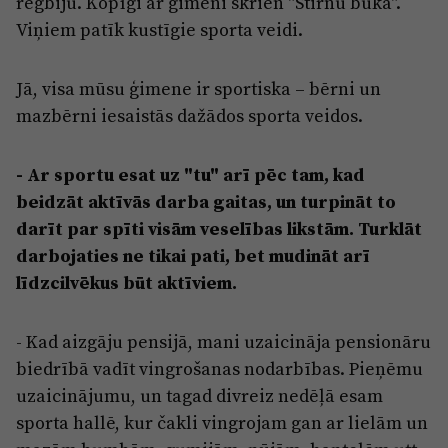
regbiju. Kopīgi ar ģimeni skrien "Stirnu bukā".
Viņiem patīk kustīgie sporta veidi.
Jā, visa mūsu ģimene ir sportiska – bērni un
mazbērni iesaistās dažādos sporta veidos.
- Ar sportu esat uz "tu" arī pēc tam, kad
beidzāt aktīvās darba gaitas, un turpināt to
darīt par spīti visām veselības likstām. Turklāt
darbojaties ne tikai pati, bet mudināt arī
līdzcilvēkus būt aktīviem.
- Kad aizgāju pensijā, mani uzaicināja pensionāru
biedrībā vadīt vingrošanas nodarbības. Pieņēmu
uzaicinājumu, un tagad divreiz nedēļā esam
sporta hallē, kur čakli vingrojam gan ar lielām un