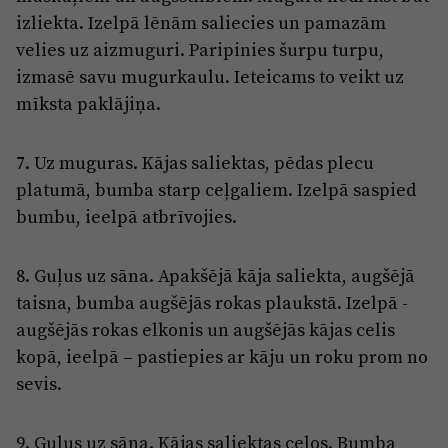
izliekta. Izelpā lēnām saliecies un pamazām
velies uz aizmuguri. Paripinies šurpu turpu,
izmasē savu mugurkaulu. Ieteicams to veikt uz
mīksta paklājiņa.
7. Uz muguras. Kājas saliektas, pēdas plecu
platumā, bumba starp ceļgaliem. Izelpā saspied
bumbu, ieelpā atbrīvojies.
8. Guļus uz sāna. Apakšējā kāja saliekta, augšējā
taisna, bumba augšējās rokas plaukstā. Izelpā -
augšējās rokas elkonis un augšējās kājas celis
kopā, ieelpā – pastiepies ar kāju un roku prom no
sevis.
9. Guļus uz sāna. Kājas saliektas ceļos. Bumba