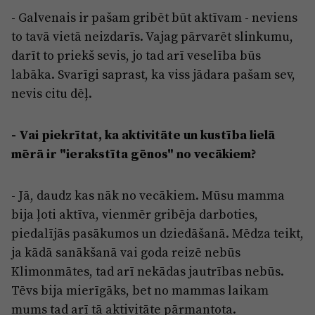
- Galvenais ir pašam gribēt būt aktīvam - neviens
to tavā vietā neizdarīs. Vajag pārvarēt slinkumu,
darīt to priekš sevis, jo tad arī veselība būs
labāka. Svarīgi saprast, ka viss jādara pašam sev,
nevis citu dēļ.
- Vai piekrītat, ka aktivitāte un kustība lielā
mērā ir "ierakstīta gēnos" no vecākiem?
- Jā, daudz kas nāk no vecākiem. Mūsu mamma
bija ļoti aktīva, vienmēr gribēja darboties,
piedalījās pasākumos un dziedāšanā. Mēdza teikt,
ja kādā sanākšanā vai goda reizē nebūs
Klimonmātes, tad arī nekādas jautrības nebūs.
Tēvs bija mierīgāks, bet no mammas laikam
mums tad arī tā aktivitāte pārmantota.