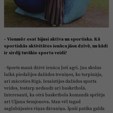
- Vienmēr esat bijusi aktīva un sportiska. Kā
sportiskās aktivitātes ienāca jūsu dzīvē, un kādi
ir sirdij tuvākie sporta veidi?
- Sports manā dzīvē ienāca ļoti agri. Jau skolas
laikā piedalījos dažādos treniņos, ko turpināju,
arī mācoties Rīgā. Iesaistījos dažādos sporta
veidos, tostarp nedaudz arī basketbolā.
Interesanti, ka otrā basketbola komandā spēlēja
arī Uļjana Semjonova. Man vēl tagad
saglabājusies viņas dāvaniņa. Īpaši patika galda