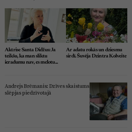
Aktrise Santa Didžus: Ja
Ar adatu rokās un dziesmu
teikšu, ka man sliktu
sirdī. Šuvēja Dzintra Kolveite
ieradumu nav, es melotu...
Andrejs Brēmanis: Dzīves skaistums
slēpjas piedzīvotajā