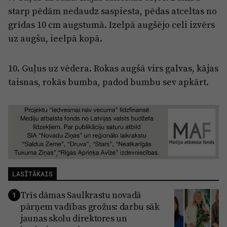
starp pēdām nedaudz saspiesta, pēdas atceltas no
grīdas 10 cm augstumā. Izelpā augšējo celi izvērs
uz augšu, ieelpā kopā.
10. Guļus uz vēdera. Rokas augšā virs galvas, kājas
taisnas, rokās bumba, padod bumbu sev apkārt.
LASĪTĀKAIS
Trīs dāmas Saulkrastu novadā
1
pārņem vadības grožus: darbu sāk
jaunas skolu direktores un