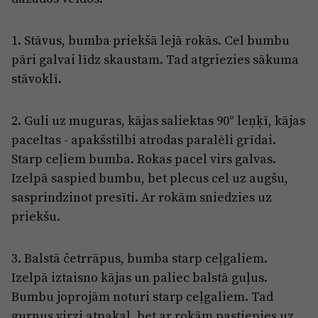
1. Stāvus, bumba priekšā lejā rokās. Cel bumbu
pāri galvai līdz skaustam. Tad atgriezies sākuma
stāvoklī.
2. Guli uz muguras, kājas saliektas 90° leņķī, kājas
paceltas - apakšstilbi atrodas paralēli grīdai.
Starp ceļiem bumba. Rokas pacel virs galvas.
Izelpā saspied bumbu, bet plecus cel uz augšu,
sasprindzinot presīti. Ar rokām sniedzies uz
priekšu.
3. Balstā četrrāpus, bumba starp ceļgaliem.
Izelpā iztaisno kājas un paliec balstā guļus.
Bumbu joprojām noturi starp ceļgaliem. Tad
gurnus virzi atpakaļ, bet ar rokām pastiepies uz