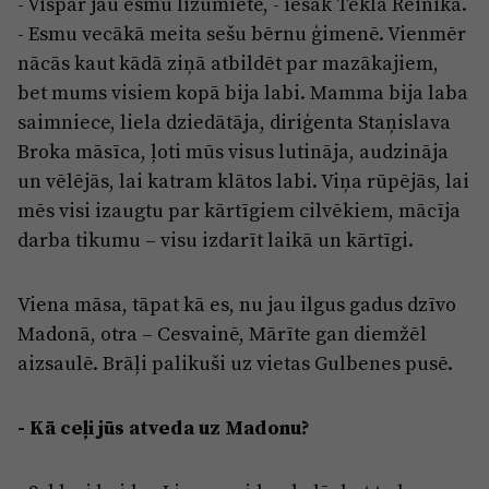
- Vispār jau esmu lizumiete, - iesāk Tekla Reinika.
Reklāma
Jūrmala
- Esmu vecākā meita sešu bērnu ģimenē. Vienmēr
Par laikrakstu
nācās kaut kādā ziņā atbildēt par mazākajiem,
Privātuma politika
bet mums visiem kopā bija labi. Mamma bija laba
saimniece, liela dziedātāja, diriģenta Staņislava
Ētikas kodekss
Broka māsīca, ļoti mūs visus lutināja, audzināja
Lietošanas noteikumi
un vēlējās, lai katram klātos labi. Viņa rūpējās, lai
Pārredzamības paziņojumi
mēs visi izaugtu par kārtīgiem cilvēkiem, mācīja
darba tikumu – visu izdarīt laikā un kārtīgi.
Sludinājumi
Viena māsa, tāpat kā es, nu jau ilgus gadus dzīvo
Madonā, otra – Cesvainē, Mārīte gan diemžēl
aizsaulē. Brāļi palikuši uz vietas Gulbenes pusē.
- Kā ceļi jūs atveda uz Madonu?