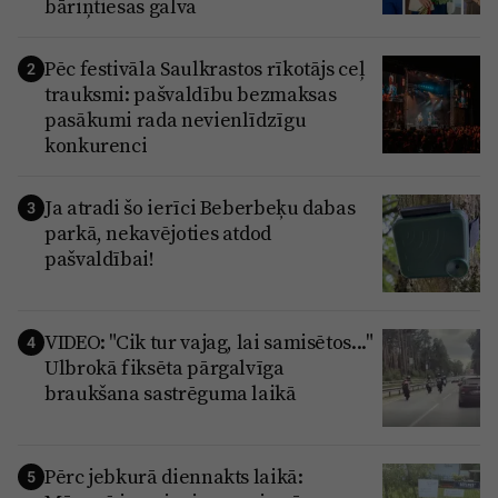
bāriņtiesas galva
Pēc festivāla Saulkrastos rīkotājs ceļ
2
trauksmi: pašvaldību bezmaksas
pasākumi rada nevienlīdzīgu
konkurenci
Ja atradi šo ierīci Beberbeķu dabas
3
parkā, nekavējoties atdod
pašvaldībai!
VIDEO: "Cik tur vajag, lai samisētos..."
4
Ulbrokā fiksēta pārgalvīga
braukšana sastrēguma laikā
Pērc jebkurā diennakts laikā:
5