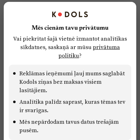
Kontakti
Reklāma
Mēs cienām tavu privātumu
Par laikrakstu
Vai piekrītat šajā vietnē izmantot analītikas
Privātuma politika
sīkdatnes, saskaņā ar mūsu
privātuma
Ētikas kodekss
politiku
?
Lietošanas noteikumi
Pārredzamības paziņojumi
Reklāmas ieņēmumi ļauj mums saglabāt
Kodols ziņas bez maksas visiem
lasītājiem.
Eiropas Savienības Atveseļošanas un noturības mehānisma plāna
Analītika palīdz saprast, kuras tēmas tev
2.2. reformu un investīciju virziena “Uzņēmumu digitālā
transformācija un inovācijas” 2.2.1.5.i. investīcijas “Mediju nozares
ir svarīgas.
uzņēmumu digitālās transformācijas veicināšana” pasākuma
Mēs nepārdodam tavus datus trešajām
“Mācības mediju nozares speciālistu digitālās kompetences un
zināšanu pilnveidošanai” projektā Latvijas Mediju nozares
pusēm.
kompetenču centrs (2.2.1.5.i.0/2/24/A/CFLA/001).