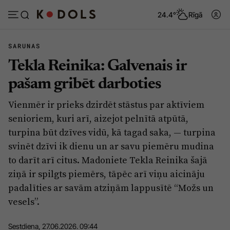
24.4°
Rīgā
SARUNAS
Tekla Reinika: Galvenais ir
Abonēt
Pieslēgties
pašam gribēt darboties
Vienmēr ir prieks dzirdēt stāstus par aktīviem
Ziņas
Tēmas
senioriem, kuri arī, aizejot pelnītā atpūtā,
Politika
Viedokļi
turpina būt dzīves vidū, kā tagad saka, — turpina
svinēt dzīvi ik dienu un ar savu piemēru mudina
Pašvaldības
Dzīve un ticība
to darīt arī citus. Madoniete Tekla Reinika šajā
Izglītība
Ekonomika
ziņā ir spilgts piemērs, tāpēc arī viņu aicināju
Veselība
Krimināli
padalīties ar savām atziņām lappusītē “Možs un
vesels”.
Ģimene
Izklaide
Vide
Sarunas
Sestdiena, 27.06.2026. 09:44