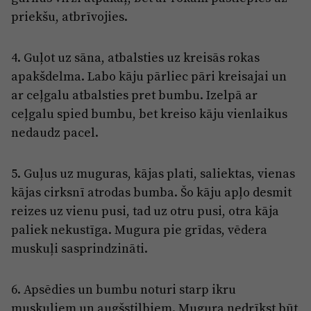
priekšu, atbrīvojies.
4. Guļot uz sāna, atbalsties uz kreisās rokas
apakšdelma. Labo kāju pārliec pāri kreisajai un
ar ceļgalu atbalsties pret bumbu. Izelpā ar
ceļgalu spied bumbu, bet kreiso kāju vienlaikus
nedaudz pacel.
5. Guļus uz muguras, kājas plati, saliektas, vienas
kājas cirksnī atrodas bumba. Šo kāju apļo desmit
reizes uz vienu pusi, tad uz otru pusi, otra kāja
paliek nekustīga. Mugura pie grīdas, vēdera
muskuļi sasprindzināti.
6. Apsēdies un bumbu noturi starp ikru
muskuļiem un augšstilbiem. Mugura nedrīkst būt