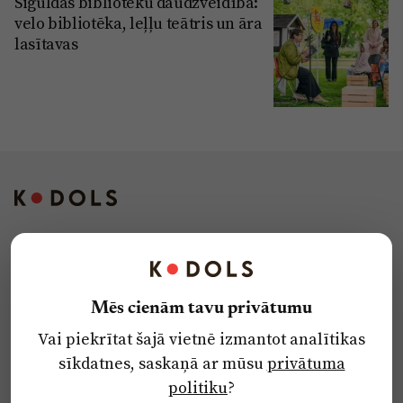
Siguldas bibliotēku daudzveidība:
velo bibliotēka, leļļu teātris un āra
lasītavas
Kontakti
Reklāma
Mēs cienām tavu privātumu
Par laikrakstu
Vai piekrītat šajā vietnē izmantot analītikas
Privātuma politika
sīkdatnes, saskaņā ar mūsu
privātuma
Ētikas kodekss
politiku
?
Lietošanas noteikumi