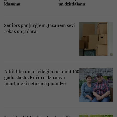
klusumu
un dziedāšanu
Seniors par jurģiem: Jāsaņem sevi
rokās un jādara
Atbildība un privilēģija turpināt 150
gadu stāstu. Kučuru dzirnavu
mantinieki ceturtajā paaudzē