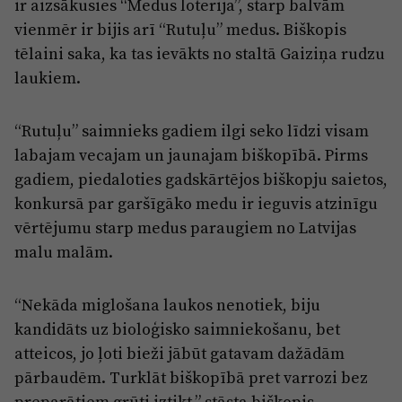
Reklāma
ir aizsākusies “Medus loterija”, starp balvām
Jūrmala
vienmēr ir bijis arī “Rutuļu” medus. Biškopis
Par laikrakstu
tēlaini saka, ka tas ievākts no staltā Gaiziņa rudzu
Privātuma politika
laukiem.
Ētikas kodekss
“Rutuļu” saimnieks gadiem ilgi seko līdzi visam
Lietošanas noteikumi
labajam vecajam un jaunajam biškopībā. Pirms
Pārredzamības paziņojumi
gadiem, piedaloties gadskārtējos biškopju saietos,
konkursā par garšīgāko medu ir ieguvis atzinīgu
Sludinājumi
vērtējumu starp medus paraugiem no Latvijas
malu malām.
“Nekāda miglošana laukos nenotiek, biju
kandidāts uz bioloģisko saimniekošanu, bet
atteicos, jo ļoti bieži jābūt gatavam dažādām
pārbaudēm. Turklāt biškopībā pret varrozi bez
preparātiem grūti iztikt,” stāsta biškopis.