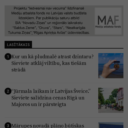
LASĪTĀKAIS
Kur un kā pludmalē atrast dzintaru?
1
Sieviete atklāj viltību, kas tiešām
strādā
“Jūrmala laikam ir Latvijas Šveice.”
2
Sieviete salīdzina cenas Rīgā un
Majoros un ir pārsteigta
Mārupes novadā plāno būtiskas
3