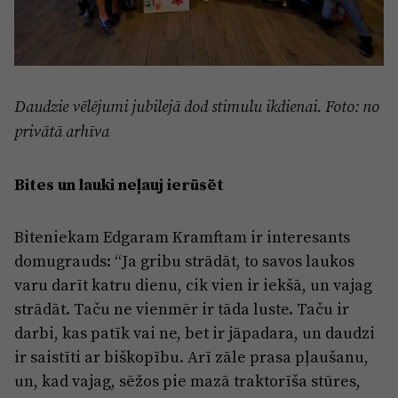
Daudzie vēlējumi jubilejā dod stimulu ikdienai. Foto: no
privātā arhīva
Bites un lauki neļauj ierūsēt
Biteniekam Edgaram Kramftam ir interesants
domugrauds: “Ja gribu strādāt, to savos laukos
varu darīt katru dienu, cik vien ir iekšā, un vajag
strādāt. Taču ne vienmēr ir tāda luste. Taču ir
darbi, kas patīk vai ne, bet ir jāpadara, un daudzi
ir saistīti ar biškopību. Arī zāle prasa pļaušanu,
un, kad vajag, sēžos pie mazā traktorīša stūres,