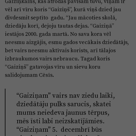
Gaiziņkalns, kas atrodas pavisam tuvu, viņam ir
vēl arī vīru koris “Gaiziņš”, kurā viņš dzied jau
divdesmit septīto gadu. “Jau mācoties skolā,
dziedāju korī, dejoju tautas dejas. “Gaiziņā”
iestājos 2000. gada martā. No sava kora vēl
neesmu aizgājis, esmu gados vecākais dziedātājs,
bet vairs neesmu aktīvais korists, arī tālajos
izbraukumos vairs nebraucu. Tagad koris
“Gaiziņš” gatavojas vīru un sievu koru
salidojumam Cēsīs.
“Gaiziņam” vairs nav ziedu laiki,
dziedātāju pulks sarucis, skatei
mums neiedeva jaunus tērpus,
mēs īsti labi neizskatījāmies.
“Gaiziņam” 5. decembrī būs