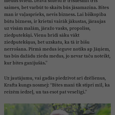
medus sviedi. Dravā šobrīd ir trīsdesmit trīs
saimes, bet varbūt to skaits būs jāsamazina. Bites
man ir vaļasprieks, nevis bizness. Lai biškopība
būtu bizness, ir krietni vairāk jākustas, jāraujas
uz visām malām, jāražo vasks, propoliss,
ziedputekšņi. Vienu brīdi sāku vākt
ziedputekšņus, bet uzskatu, ka tā ir bišu
nerrošana. Pirmā medus ieguve notiks ap Jāņiem,
tas būs dažādu ziedu medus, jo nevar taču noteikt,
kur bites ganījušās.”
Uz jautājumu, vai gadās piedzīvot arī dzēlienus,
Krafta kungs nosmej: “Bites mani tik stipri mīl, ka
reizēm iedzeļ, un tas esot pat veselīgi.”