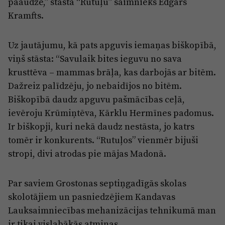
paaudze,” stāsta “Rutuļu” saimnieks Edgars
Kramfts.
Uz jautājumu, kā pats apguvis iemaņas biškopībā,
viņš stāsta: “Savulaik bites ieguvu no sava
krusttēva – mammas brāļa, kas darbojās ar bitēm.
Dažreiz palīdzēju, jo nebaidījos no bitēm.
Biškopībā daudz apguvu pašmācības ceļā,
ievēroju Krūmiņtēva, Kārklu Hermīnes padomus.
Ir biškopji, kuri nekā daudz nestāsta, jo katrs
tomēr ir konkurents. “Rutuļos” vienmēr bijuši
stropi, divi atrodas pie mājas Madonā.
Par saviem Grostonas septiņgadīgās skolas
skolotājiem un pasniedzējiem Kandavas
Lauksaimniecības mehanizācijas tehnikumā man
ir tikai vislabākās atmiņas.