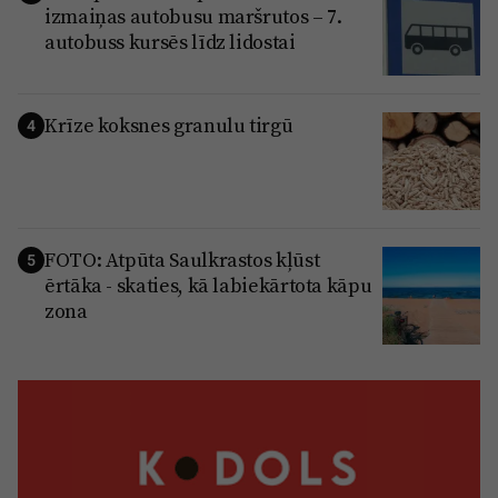
izmaiņas autobusu maršrutos – 7.
autobuss kursēs līdz lidostai
Krīze koksnes granulu tirgū
4
FOTO: Atpūta Saulkrastos kļūst
5
ērtāka - skaties, kā labiekārtota kāpu
zona