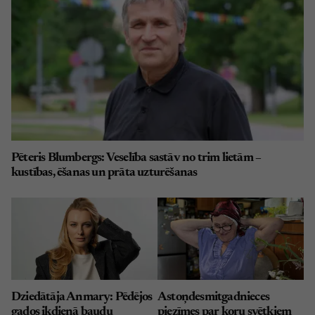
Pēteris Blumbergs: Veselība sastāv no trim lietām –
kustības, ēšanas un prāta uzturēšanas
Dziedātāja Anmary: Pēdējos
Astoņdesmitgadnieces
gados ikdienā baudu
piezīmes par koru svētkiem