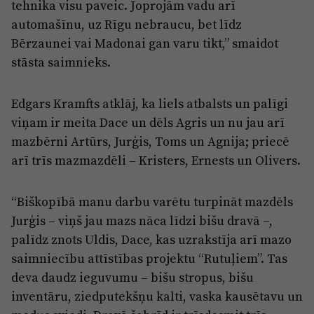
tehnika visu paveic. Joprojām vadu arī
automašīnu, uz Rīgu nebraucu, bet līdz
Bērzaunei vai Madonai gan varu tikt,” smaidot
stāsta saimnieks.
Edgars Kramfts atklāj, ka liels atbalsts un palīgi
viņam ir meita Dace un dēls Agris un nu jau arī
mazbērni Artūrs, Jurģis, Toms un Agnija; priecē
arī trīs mazmazdēli – Kristers, Ernests un Olivers.
“Biškopībā manu darbu varētu turpināt mazdēls
Jurģis – viņš jau mazs nāca līdzi bišu dravā –,
palīdz znots Uldis, Dace, kas uzrakstīja arī mazo
saimniecību attīstības projektu “Rutuļiem”. Tas
deva daudz ieguvumu – bišu stropus, bišu
inventāru, ziedputekšņu kalti, vaska kausētavu un