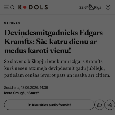
22.6°
Rīgā
SARUNAS
Deviņdesmitgadnieks Edgars
Abonēt
Pieslēgties
Kramfts: Sāc katru dienu ar
medus karoti vienu!
Ziņas
Tēmas
Šo slaveno biškopju ieteikumu Edgars Kramfts,
Politika
Viedokļi
kurš nesen atzīmēja deviņdesmit gadu jubileju,
Pašvaldības
Dzīve un ticība
patiešām cenšas ievērot pats un iesaka arī citiem.
Izglītība
Ekonomika
Sestdiena, 13.06.2026. 14:36
Veselība
Krimināli
Iveta Šmugā, “Stars”
Ģimene
Izklaide
Klausīties audio formātā
Vide
Sarunas