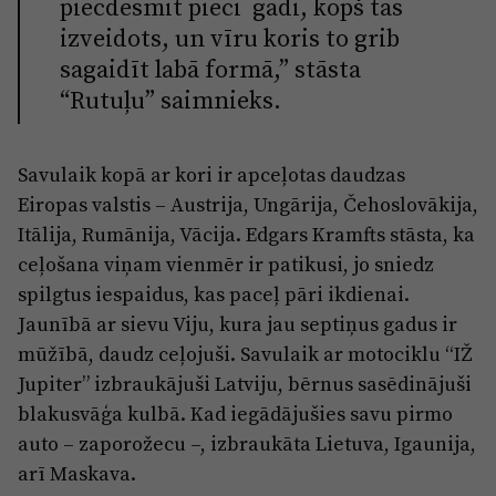
piecdesmit pieci gadi, kopš tas
izveidots, un vīru koris to grib
sagaidīt labā formā,” stāsta
“Rutuļu” saimnieks.
Savulaik kopā ar kori ir apceļotas daudzas
Eiropas valstis – Austrija, Ungārija, Čehoslovākija,
Itālija, Rumānija, Vācija. Edgars Kramfts stāsta, ka
ceļošana viņam vienmēr ir patikusi, jo sniedz
spilgtus iespaidus, kas paceļ pāri ikdienai.
Jaunībā ar sievu Viju, kura jau septiņus gadus ir
mūžībā, daudz ceļojuši. Savulaik ar motociklu “IŽ
Jupiter” izbraukājuši Latviju, bērnus sasēdinājuši
blakusvāģa kulbā. Kad iegādājušies savu pirmo
auto – zaporožecu –, izbraukāta Lietuva, Igaunija,
arī Maskava.