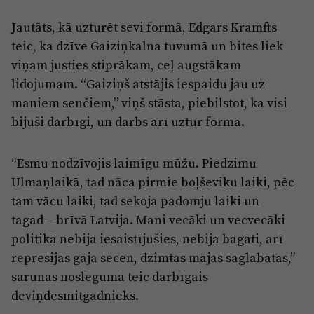
Jautāts, kā uzturēt sevi formā, Edgars Kramfts
teic, ka dzīve Gaiziņkalna tuvumā un bites liek
viņam justies stiprākam, ceļ augstākam
lidojumam. “Gaiziņš atstājis iespaidu jau uz
maniem senčiem,” viņš stāsta, piebilstot, ka visi
bijuši darbīgi, un darbs arī uztur formā.
“Esmu nodzīvojis laimīgu mūžu. Piedzimu
Ulmaņlaikā, tad nāca pirmie boļševiku laiki, pēc
tam vācu laiki, tad sekoja padomju laiki un
tagad – brīvā Latvija. Mani vecāki un vecvecāki
politikā nebija iesaistījušies, nebija bagāti, arī
represijas gāja secen, dzimtas mājas saglabātas,”
sarunas noslēgumā teic darbīgais
deviņdesmitgadnieks.