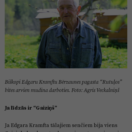
Biškopi Edgaru Kramftu Bērzaunes pagasta “Rutuļos”
bites arvien mudina darboties. Foto: Agris Veckalniņš
Ja līdzās ir “Gaiziņš”
Ja Edgara Kramfta tālajiem senčiem bija viens