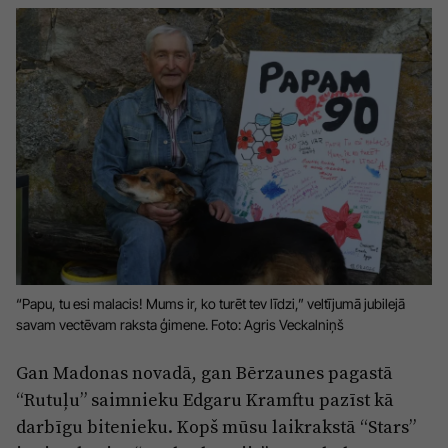
Sports
Pasākumi
Drošība
Pierīga
Projekti
Ādaži
Mediju atbalsta fonds
Ķekava
Zivju fonds
Mārupe
Zaļā nākotne
Olaine
Iedvesmai nav vecuma
“Papu, tu esi malacis! Mums ir, ko turēt tev līdzi,” veltījumā jubilejā
savam vectēvam raksta ģimene. Foto: Agris Veckalniņš
Ropaži
Vide
Salaspils
Gan Madonas novadā, gan Bērzaunes pagastā
Kodols
“Rutuļu” saimnieku Edgaru Kramftu pazīst kā
Saulkrasti
Kontakti
darbīgu bitenieku. Kopš mūsu laikrakstā “Stars”
Sigulda