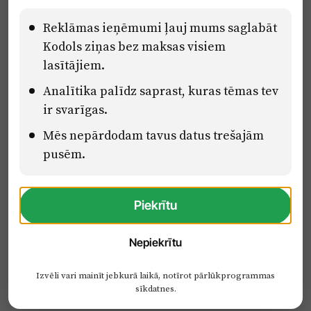
Pārredzamības paziņojumi
Reklāmas ieņēmumi ļauj mums saglabāt
Kodols ziņas bez maksas visiem
lasītājiem.
Eiropas Savienības Atveseļošanas un noturības mehānisma plāna
Analītika palīdz saprast, kuras tēmas tev
2.2. reformu un investīciju virziena “Uzņēmumu digitālā
transformācija un inovācijas” 2.2.1.5.i. investīcijas “Mediju nozares
ir svarīgas.
uzņēmumu digitālās transformācijas veicināšana” pasākuma
“Mācības mediju nozares speciālistu digitālās kompetences un
Mēs nepārdodam tavus datus trešajām
zināšanu pilnveidošanai” projektā Latvijas Mediju nozares
pusēm.
kompetenču centrs (2.2.1.5.i.0/2/24/A/CFLA/001).
Piekrītu
Nepiekrītu
Izvēli vari mainīt jebkurā laikā, notīrot pārlūkprogrammas
sīkdatnes.