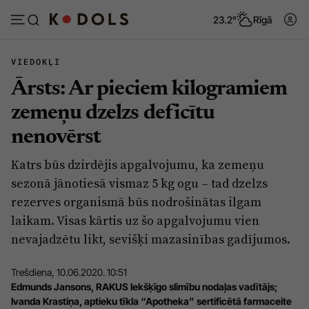
23.2°
Rīgā
VIEDOKĻI
Ārsts: Ar pieciem kilogramiem
Abonēt
Pieslēgties
zemeņu dzelzs deficītu
nenovērst
Ziņas
Tēmas
Katrs būs dzirdējis apgalvojumu, ka zemeņu
Politika
Viedokļi
sezonā jānotiesā vismaz 5 kg ogu – tad dzelzs
Pašvaldības
Dzīve un ticība
rezerves organismā būs nodrošinātas ilgam
laikam. Visas kārtis uz šo apgalvojumu vien
Izglītība
Ekonomika
nevajadzētu likt, sevišķi mazasinības gadījumos.
Veselība
Krimināli
Trešdiena, 10.06.2020. 10:51
Ģimene
Izklaide
Edmunds Jansons, RAKUS Iekšķīgo slimību nodaļas vadītājs;
Vide
Sarunas
Ivanda Krastiņa, aptieku tīkla “Apotheka” sertificētā farmaceite