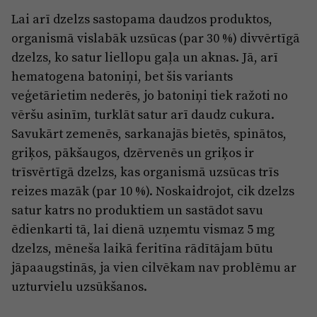
Lai arī dzelzs sastopama daudzos produktos,
organismā vislabāk uzsūcas (par 30 %) divvērtīgā
dzelzs, ko satur liellopu gaļa un aknas. Jā, arī
hematogena batoniņi, bet šis variants
veģetārietim nederēs, jo batoniņi tiek ražoti no
vēršu asinīm, turklāt satur arī daudz cukura.
Savukārt zemenēs, sarkanajās bietēs, spinātos,
griķos, pākšaugos, dzērvenēs un griķos ir
trīsvērtīgā dzelzs, kas organismā uzsūcas trīs
reizes mazāk (par 10 %). Noskaidrojot, cik dzelzs
satur katrs no produktiem un sastādot savu
ēdienkarti tā, lai dienā uzņemtu vismaz 5 mg
dzelzs, mēneša laikā feritīna rādītājam būtu
jāpaaugstinās, ja vien cilvēkam nav problēmu ar
uzturvielu uzsūkšanos.