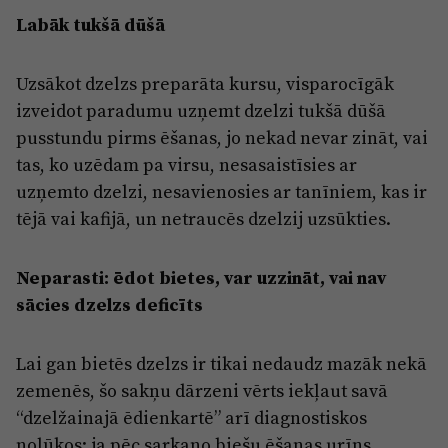
Labāk tukšā dūšā
Uzsākot dzelzs preparāta kursu, visparocīgāk
izveidot paradumu uzņemt dzelzi tukšā dūšā
pusstundu pirms ēšanas, jo nekad nevar zināt, vai
tas, ko uzēdam pa virsu, nesasaistīsies ar
uzņemto dzelzi, nesavienosies ar tanīniem, kas ir
tējā vai kafijā, un netraucēs dzelzij uzsūkties.
Neparasti: ēdot bietes, var uzzināt, vai nav
sācies dzelzs deficīts
Lai gan bietēs dzelzs ir tikai nedaudz mazāk nekā
zemenēs, šo sakņu dārzeni vērts iekļaut savā
“dzelžainajā ēdienkartē” arī diagnostiskos
nolūkos: ja pēc sarkano biešu ēšanas urīns