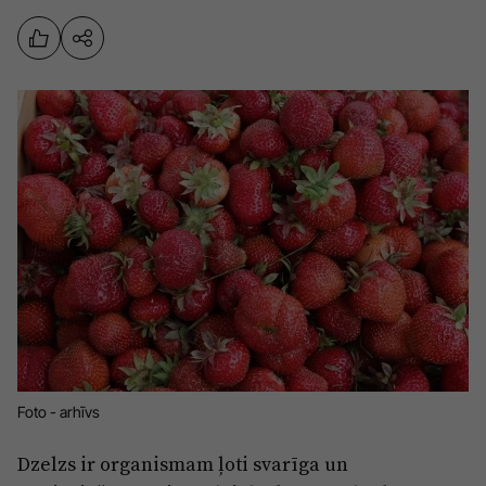
Sports
Pasākumi
Drošība
Pierīga
Projekti
Ādaži
Mediju atbalsta fonds
Ķekava
Zivju fonds
Mārupe
Zaļā nākotne
Olaine
Iedvesmai nav vecuma
Ropaži
Vide
Salaspils
Kodols
Foto - arhīvs
Saulkrasti
Kontakti
Dzelzs ir organismam ļoti svarīga un
Sigulda