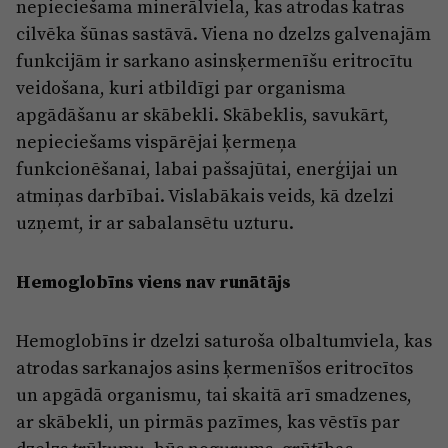
Reklāma
nepieciešama minerālviela, kas atrodas katras
Jūrmala
cilvēka šūnas sastāvā. Viena no dzelzs galvenajām
Par laikrakstu
funkcijām ir sarkano asinsķermenīšu eritrocītu
Privātuma politika
veidošana, kuri atbildīgi par organisma
apgādāšanu ar skābekli. Skābeklis, savukārt,
Ētikas kodekss
nepieciešams vispārējai ķermeņa
Lietošanas noteikumi
funkcionēšanai, labai pašsajūtai, enerģijai un
Pārredzamības paziņojumi
atmiņas darbībai. Vislabākais veids, kā dzelzi
uzņemt, ir ar sabalansētu uzturu.
Sludinājumi
Hemoglobīns viens nav runātājs
Hemoglobīns ir dzelzi saturoša olbaltumviela, kas
atrodas sarkanajos asins ķermenīšos eritrocītos
un apgādā organismu, tai skaitā arī smadzenes,
ar skābekli, un pirmās pazīmes, kas vēstīs par