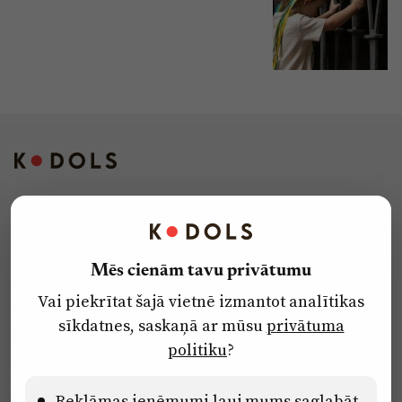
Kontakti
Reklāma
Mēs cienām tavu privātumu
Par laikrakstu
Vai piekrītat šajā vietnē izmantot analītikas
Privātuma politika
sīkdatnes, saskaņā ar mūsu
privātuma
Ētikas kodekss
politiku
?
Lietošanas noteikumi
Pārredzamības paziņojumi
Reklāmas ieņēmumi ļauj mums saglabāt