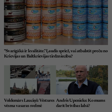
"Svarīgākā ir kvalitāte." Ļaudis spriež, vai atbalstīt preču no
Krievijas un Baltkrievijas tirdzniecību?
Voldemārs Lauciņš: Vēstures
Andris Upenieks: Ko mums
vēsma vasaras svelmē
darīt brīvības labā?