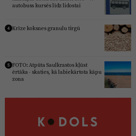
autobuss kursēs līdz lidostai
Krīze koksnes granulu tirgū
4
FOTO: Atpūta Saulkrastos kļūst
5
ērtāka - skaties, kā labiekārtota kāpu
zona