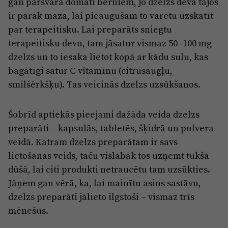
gan pārsvarā domāti bērniem, jo dzelzs deva tajos
ir pārāk maza, lai pieaugušam to varētu uzskatīt
par terapeitisku. Lai preparāts sniegtu
terapeitisku devu, tam jāsatur vismaz 50–100 mg
dzelzs un to iesaka lietot kopā ar kādu sulu, kas
bagātīgi satur C vitamīnu (citrusaugļu,
smilšērkšķu). Tas veicinās dzelzs uzsūkšanos.
Šobrīd aptiekās pieejami dažāda veida dzelzs
preparāti – kapsulās, tabletēs, šķidrā un pulvera
veidā. Katram dzelzs preparātam ir savs
lietošanas veids, taču vislabāk tos uzņemt tukšā
dūšā, lai citi produkti netraucētu tam uzsūkties.
Jāņem gan vērā, ka, lai mainītu asins sastāvu,
dzelzs preparāti jālieto ilgstoši – vismaz trīs
mēnešus.