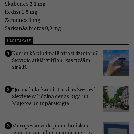
Skābenes 2,1 mg
Redīsi 1,5 mg
Zemenes 1 mg
Sarkanās bietes 0,9 mg
LASĪTĀKAIS
Kur un kā pludmalē atrast dzintaru?
1
Sieviete atklāj viltību, kas tiešām
strādā
“Jūrmala laikam ir Latvijas Šveice.”
2
Sieviete salīdzina cenas Rīgā un
Majoros un ir pārsteigta
Mārupes novadā plāno būtiskas
3
izmaiņas autobusu maršrutos – 7.