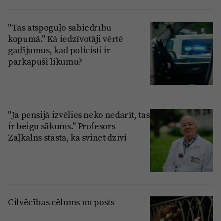
"Tas atspoguļo sabiedrību
kopumā." Kā iedzīvotāji vērtē
gadījumus, kad policisti ir
pārkāpuši likumu?
"Ja pensijā izvēlies neko nedarīt, tas
ir beigu sākums." Profesors
Zaļkalns stāsta, kā svinēt dzīvi
Cilvēcības cēlums un posts