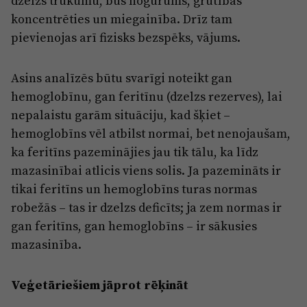
dzelzs trūkumu, būs nogurums, grūtības
koncentrēties un miegainība. Drīz tam
pievienojas arī fizisks bezspēks, vājums.
Asins analīzēs būtu svarīgi noteikt gan
hemoglobīnu, gan feritīnu (dzelzs rezerves), lai
nepalaistu garām situāciju, kad šķiet –
hemoglobīns vēl atbilst normai, bet nenojaušam,
ka feritīns pazeminājies jau tik tālu, ka līdz
mazasinībai atlicis viens solis. Ja pazemināts ir
tikai feritīns un hemoglobīns turas normas
robežās – tas ir dzelzs deficīts; ja zem normas ir
gan feritīns, gan hemoglobīns – ir sākusies
mazasinība.
Veģetāriešiem jāprot rēķināt