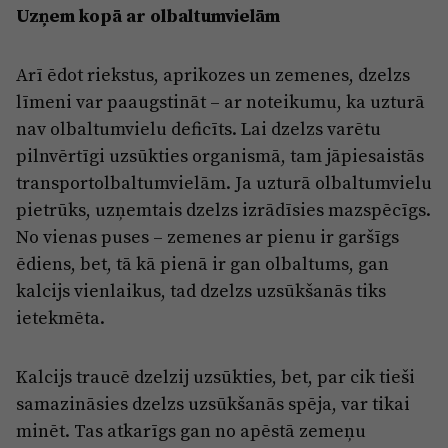
Uzņem kopā ar olbaltumvielām
Arī ēdot riekstus, aprikozes un zemenes, dzelzs
līmeni var paaugstināt – ar noteikumu, ka uzturā
nav olbaltumvielu deficīts. Lai dzelzs varētu
pilnvērtīgi uzsūkties organismā, tam jāpiesaistās
transportolbaltumvielām. Ja uzturā olbaltumvielu
pietrūks, uzņemtais dzelzs izrādīsies mazspēcīgs.
No vienas puses – zemenes ar pienu ir garšīgs
ēdiens, bet, tā kā pienā ir gan olbaltums, gan
kalcijs vienlaikus, tad dzelzs uzsūkšanās tiks
ietekmēta.
Kalcijs traucē dzelzij uzsūkties, bet, par cik tieši
samazināsies dzelzs uzsūkšanās spēja, var tikai
minēt. Tas atkarīgs gan no apēstā zemeņu