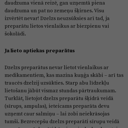
daudzuma vienā reizē, gan uzņemtā piena
daudzuma un pat no zemeņu šķirnes. Visu
izvērtēt nevar! Dzelzs neuzsūksies arī tad, ja
preparātu lietos vienlaikus ar biezpienu vai
šokolādi.
Ja lieto aptiekas preparātus
Dzelzs preparātus nevar lietot vienlaikus ar
medikamentiem, kas mazina kuņģa skābi – arī tas
traucēs dzelzij uzsūkties. Starp abu līdzekļu
lietošanu jābūt vismaz stundas pārtraukumam.
Turklāt, lietojot dzelzs preparātu šķidrā veidā
(sīrups, ampulas), ieteicams preparāta devu
uzņemt caur salmiņu – lai zobi neiekrāsojas
tumši. Bezrecepšu dzelzs preparāti sīrupu veidā