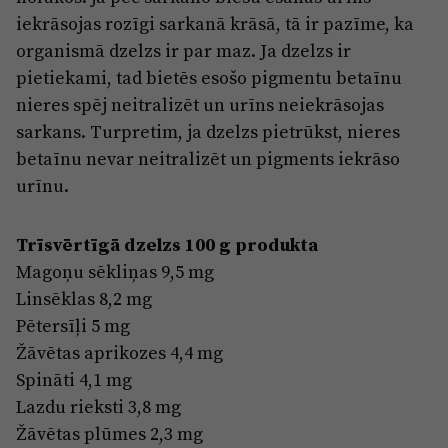
iekrāsojas rozīgi sarkanā krāsā, tā ir pazīme, ka
organismā dzelzs ir par maz. Ja dzelzs ir
pietiekami, tad bietēs esošo pigmentu betaīnu
nieres spēj neitralizēt un urīns neiekrāsojas
sarkans. Turpretim, ja dzelzs pietrūkst, nieres
betaīnu nevar neitralizēt un pigments iekrāso
urīnu.
Trīsvērtīgā dzelzs 100 g produkta
Magoņu sēkliņas 9,5 mg
Linsēklas 8,2 mg
Pētersīļi 5 mg
Žāvētas aprikozes 4,4 mg
Spināti 4,1 mg
Lazdu rieksti 3,8 mg
Žāvētas plūmes 2,3 mg