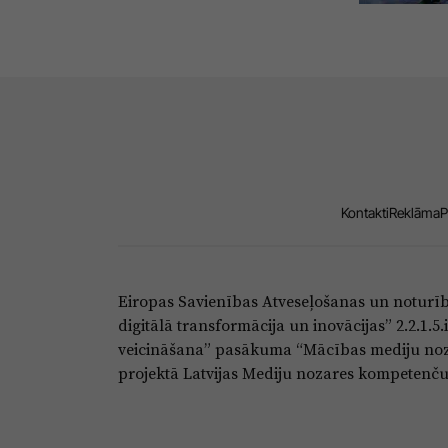
Kontakti
Reklāma
P
Eiropas Savienības Atveseļošanas un noturī
digitālā transformācija un inovācijas” 2.2.1.
veicināšana” pasākuma “Mācības mediju noza
projektā Latvijas Mediju nozares kompetenču c