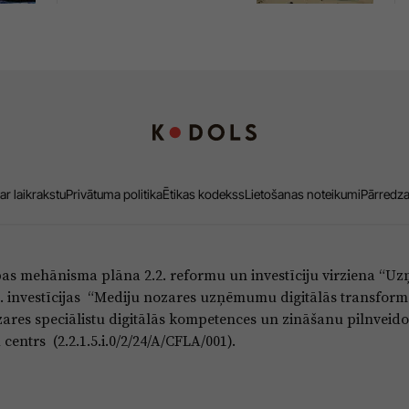
ar laikrakstu
Privātuma politika
Ētikas kodekss
Lietošanas noteikumi
Pārredz
bas mehānisma plāna 2.2. reformu un investīciju virziena “
5.i. investīcijas “Mediju nozares uzņēmumu digitālās transform
res speciālistu digitālās kompetences un zināšanu pilnveido
entrs (2.2.1.5.i.0/2/24/A/CFLA/001).