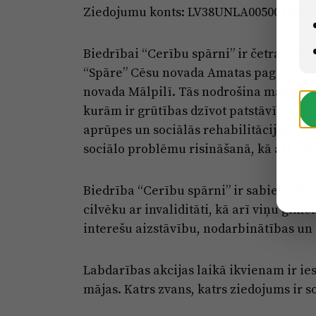
Ziedojumu konts: LV38UNLA0050014911
Biedrībai “Cerību spārni” ir četras gru
“Spāre” Cēsu novada Amatas pagastā, “C
novada Mālpilī. Tās nodrošina mājokli
kurām ir grūtības dzīvot patstāvīgi, be
aprūpes un sociālās rehabilitācijas inst
sociālo problēmu risināšanā, kā arī pr
Biedrība “Cerību spārni” ir sabiedriskā
cilvēku ar invaliditāti, kā arī viņu ģim
interešu aizstāvību, nodarbinātības un 
Labdarības akcijas laikā ikvienam ir ie
mājas. Katrs zvans, katrs ziedojums ir s