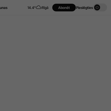
unas
14.4°
Rīgā
Abonēt
Pieslēgties