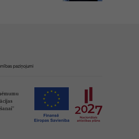
amības paziņojumi
Uzņēmumu
ācijas
šanai”