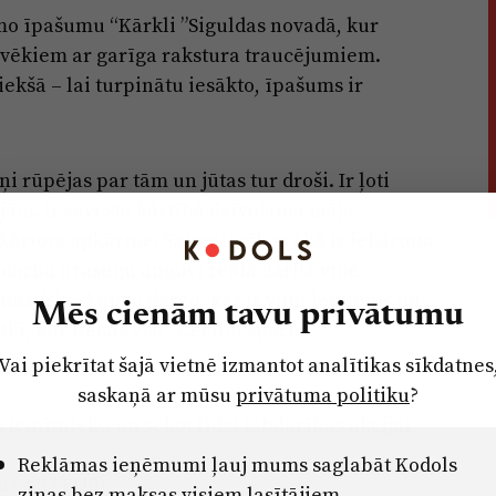
o īpašumu “Kārkli ”Siguldas novadā, kur
lvēkiem ar garīga rakstura traucējumiem.
iekšā – lai turpinātu iesākto, īpašums ir
ņi rūpējas par tām un jūtas tur droši. Ir ļoti
ājām. Ir savesta kārtībā dzīvojamā māja,
kārtota apkārtne. Saimniecības ēkā ir iekārtota
 darba prasmju apguvi reālā darba vidē.
ntastiski skaistu dārzu, kas ir viņu lepnums un
Mēs cienām tavu privātumu
tki, kur tiekas visi “Cerību spārni”
Vai piekrītat šajā vietnē izmantot analītikas sīkdatnes
saskaņā ar mūsu
privātuma politiku
?
 iemītnieku un sekot līdzi labdarības akcijai
Reklāmas ieņēmumi ļauj mums saglabāt Kodols
ns 4,27 EUR)
ziņas bez maksas visiem lasītājiem.