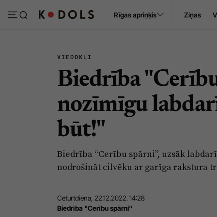
Ropaži
Rīgas apriņķis
Ziņas
V
Pasākumi
Sludinājumi
VIEDOKĻI
Biedrība "Cerību
nozīmīgu labdar
būt!"
Biedrība “Cerību spārni”, uzsāk labdarī
nodrošināt cilvēku ar garīga rakstura t
Ceturtdiena, 22.12.2022. 14:28
Biedrība "Cerību spārni"