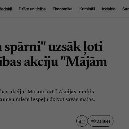
iedokļi
Dzīve un ticība
Ekonomika
Krimināli
Izklaide
Sar
 spārni" uzsāk ļoti
ības akciju "Mājām
bas akciju “Mājām būt!”. Akcijas mērķis
raucējumiem iespēju dzīvot savās mājās.
Dalīties