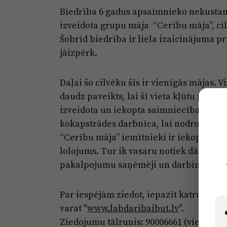
Biedrība 6 gadus apsaimnieko nekustam
izveidota grupu māja “Cerību māja”, ci
Šobrīd biedrība ir liela izaicinājuma pr
jāizpērk.
Daļai šo cilvēku šīs ir vienīgās mājas. Vi
daudz paveikts, lai šī vieta kļūtu par m
izveidota un iekopta saimniecība, labie
kokapstrādes darbnīca, lai nodrošinātu
“Cerību māja” iemītnieki ir iekopuši fa
lolojums. Tur ik vasaru notiek dārza svē
pakalpojumu saņēmēji un darbinieki.
Par iespējām ziedot, iepazīt katru mājas
varat "
www.labdaribaibut.lv
".
Ziedojumu tālrunis: 90006661 (viens zva