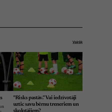
Vairāk
ts
"Risks pastāv." Vai iedzīvotāji
uztic savu bērnu treneriem un
 un
skolotājiem?