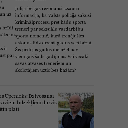
”,
ūsu
Jūlija beigās rezonansi izsauca
 un uz
informācija, ka Valsts policija sākusi
kriminālprocesu pret kādu sporta
ā brīdī
treneri par seksuālu vardarbību
lvēks un
sporta nometnē, kurā trenējušies
astoņus līdz desmit gadus veci bērni.
s ir
Šis pēdējos gados diemžēl nav
ūst par
vienīgais šāds gadījums. Vai vecāki
savas atvases treneriem un
skolotājiem uztic bez bažām?
is Upenieks: Dzīvošanai
 saviem līdzekļiem durvis
itin plati