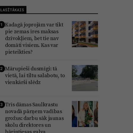
LASĪTĀKAIS
Kadagā joprojām var tikt
1
pie zemas īres maksas
dzīvokļiem, bet tie nav
domāti visiem. Kas var
pieteikties?
Mārupieši dusmīgi: tā
2
vietā, lai tiltu salabotu, to
vienkārši slēdz
Trīs dāmas Saulkrastu
3
novadā pārņem vadības
grožus: darbu sāk jaunas
skolu direktores un
bāriņtiesas galva