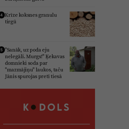
Krīze koksnes granulu
4
tirgū
"Sanāk, uz poda eju
5
nelegāli. Murgs!" Ķekavas
domnieki soda par
"mazmājiņu" laukos, taču
Jānis spurojas pretī tiesā