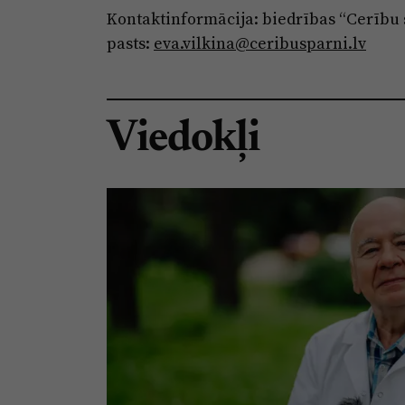
Kontaktinformācija: biedrības “Cerību sp
pasts:
eva.vilkina@ceribusparni.lv
Viedokļi