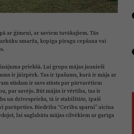
pā ar ģimeni, ar saviem tuvākajiem. Tās
iparkūku smarža, kopīga pīragu cepšana vai
s.
cinājuma priekšā. Lai grupu mājas jaunieši
ums ir jāizpērk. Tas ir īpašums, kurā ir māja ar
tram stādam ir savs stāsts par pārvarētiem
 par savējo. Būt mājās ir vērtība, tas ir
s un dzīvesprieks, tā ir stabilitāte, īpaši
evi parūpeties. Biedrība “Cerību sparni” aicina
iedojot, lai saglabātu mājas cilvēkiem ar garīga