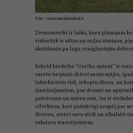
Foto - www.labdaribaibut.lv
Ziemassvētki ir laiks, kuru plānojam ko
visbiežāk ir siltas un mīļas atmiņas, p
skatīšanās pa logu zvaigžņotajās debesī
Šobrīd biedrība “Cerību spārni” ir izai
varētu turpināt dzīvot savās mājās, īpaš
labiekārtotu vidi, iekoptu dārzu, un ka
izaicinājumiem, par drosmi un apņēmību,
patvērums un miera osta, tas ir sirdsdarb
cilvēkiem, kuri patstāvīgi nespēj par s
ikvienu, atvērt savu sirdi un atbalstīt z
rakstura traucējumiem.