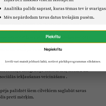
298
Analītika palīdz saprast, kuras tēmas tev ir svarīgas
Mēs nepārdodam tavus datus trešajām pusēm.
pu mājas – "Cerību māja" Siguldas novadā,
ēsis” Cēsu pilsētā un “Mālpils” Siguldas
 personām ar garīga rakstura traucējumiem,
Piekrītu
t nav nepieciešama atrašanās ilgstošas sociālās
itūcijās. Grupu mājās tiek nodrošināts atbalsts
Nepiekrītu
asmju un iemaņu attīstīšanā.
Izvēli vari mainīt jebkurā laikā, notīrot pārlūkprogrammas sīkdatnes.
 labuma organizācija, kuras darbība vērsta uz
enes locekļu integrāciju sabiedrībā, tiesību un
sociālās iekļaušanas veicināšanu .
spēja palīdzēt šiem cilvēkiem saglabāt savas
olis pretī mērķim.