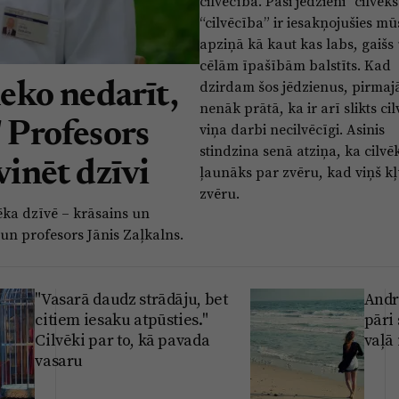
cilvēcība. Paši jēdzieni “cilvēks
“cilvēcība” ir iesakņojušies m
apziņā kā kaut kas labs, gaišs
cēlām īpašībām balstīts. Kad
dzirdam šos jēdzienus, pirmaj
neko nedarīt,
nenāk prātā, ka ir arī slikts ci
" Profesors
viņa darbi necilvēcīgi. Asinis
stindzina senā atziņa, ka cilvēk
vinēt dzīvi
ļaunāks par zvēru, kad viņš kļ
zvēru.
vēka dzīvē – krāsains un
s un profesors Jānis Zaļkalns.
"Vasarā daudz strādāju, bet
Andr
citiem iesaku atpūsties."
pāri
Cilvēki par to, kā pavada
vaļā 
vasaru