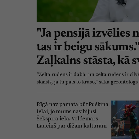
"Ja pensijā izvēlies 
tas ir beigu sākums.
Zaļkalns stāsta, kā s
“Zelta rudens ir dabā, un zelta rudens ir cil
skaists, ja tu pats to krāso,” saka gerontolog
Rīgā nav pamata būt Puškina
ielai, jo mums nav bijusi
Šekspīra iela. Voldemārs
Lauciņš par dižām kultūrām