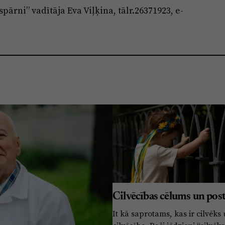
ārni” vadītāja Eva Viļķina, tālr.26371923, e-
Cilvēcības cēlums un pos
It kā saprotams, kas ir cilvēks