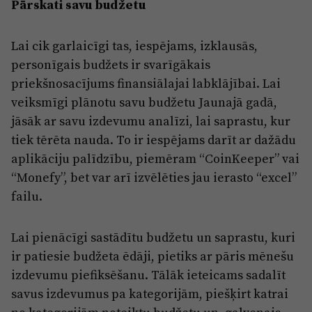
Reklāma
Pārskati savu budžetu
Jūrmala
Par laikrakstu
Lai cik garlaicīgi tas, iespējams, izklausās,
Privātuma politika
personīgais budžets ir svarīgākais
Ētikas kodekss
priekšnosacījums finansiālajai labklājībai. Lai
veiksmīgi plānotu savu budžetu Jaunajā gadā,
Lietošanas noteikumi
jāsāk ar savu izdevumu analīzi, lai saprastu, kur
Pārredzamības paziņojumi
tiek tērēta nauda. To ir iespējams darīt ar dažādu
aplikāciju palīdzību, piemēram “CoinKeeper” vai
Sludinājumi
“Monefy”, bet var arī izvēlēties jau ierasto “excel”
failu.
Lai pienācīgi sastādītu budžetu un saprastu, kuri
ir patiesie budžeta ēdāji, pietiks ar pāris mēnešu
izdevumu piefiksēšanu. Tālāk ieteicams sadalīt
savus izdevumus pa kategorijām, piešķirt katrai