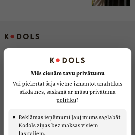
Kontakti
Reklāma
Mēs cienām tavu privātumu
Par laikrakstu
Vai piekrītat šajā vietnē izmantot analītikas
Privātuma politika
sīkdatnes, saskaņā ar mūsu
privātuma
Ētikas kodekss
politiku
?
Lietošanas noteikumi
Pārredzamības paziņojumi
Reklāmas ieņēmumi ļauj mums saglabāt
Kodols ziņas bez maksas visiem
lasītājiem.