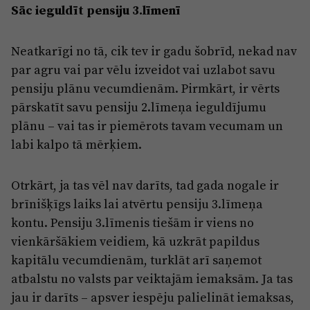
Sāc ieguldīt pensiju 3.līmenī
Neatkarīgi no tā, cik tev ir gadu šobrīd, nekad nav
par agru vai par vēlu izveidot vai uzlabot savu
pensiju plānu vecumdienām. Pirmkārt, ir vērts
pārskatīt savu pensiju 2.līmeņa ieguldījumu
plānu – vai tas ir piemērots tavam vecumam un
labi kalpo tā mērķiem.
Otrkārt, ja tas vēl nav darīts, tad gada nogale ir
brīnišķīgs laiks lai atvērtu pensiju 3.līmeņa
kontu. Pensiju 3.līmenis tiešām ir viens no
vienkāršākiem veidiem, kā uzkrāt papildus
kapitālu vecumdienām, turklāt arī saņemot
atbalstu no valsts par veiktajām iemaksām. Ja tas
jau ir darīts – apsver iespēju palielināt iemaksas,