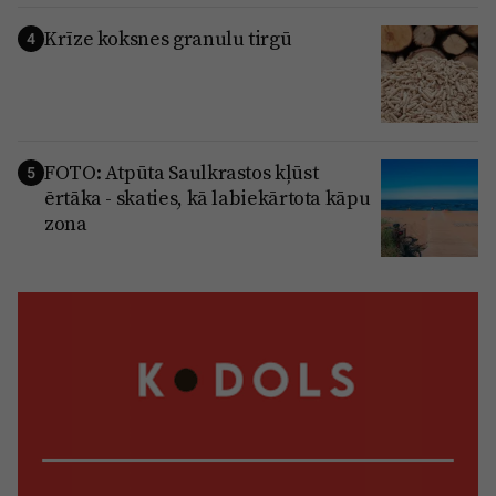
Krīze koksnes granulu tirgū
4
FOTO: Atpūta Saulkrastos kļūst
5
ērtāka - skaties, kā labiekārtota kāpu
zona