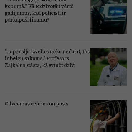
kopumā." Kā iedzīvotāji vērtē
gadījumus, kad policisti ir
pārkāpuši likumu?
"Ja pensijā izvēlies neko nedarīt, tas
ir beigu sākums." Profesors
Zaļkalns stāsta, kā svinēt dzīvi
Cilvēcības cēlums un posts