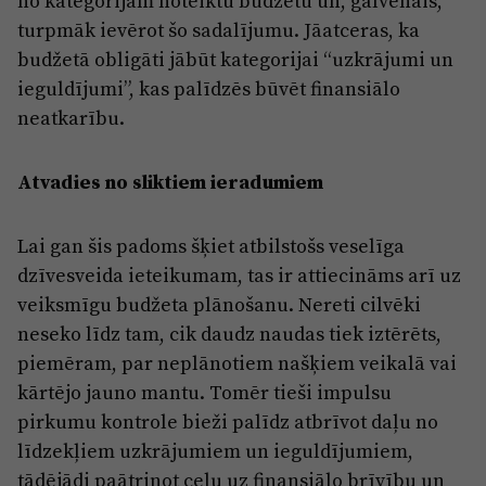
no kategorijām noteiktu budžetu un, galvenais,
turpmāk ievērot šo sadalījumu. Jāatceras, ka
budžetā obligāti jābūt kategorijai “uzkrājumi un
ieguldījumi”, kas palīdzēs būvēt finansiālo
neatkarību.
Atvadies no sliktiem ieradumiem
Lai gan šis padoms šķiet atbilstošs veselīga
dzīvesveida ieteikumam, tas ir attiecināms arī uz
veiksmīgu budžeta plānošanu. Nereti cilvēki
neseko līdz tam, cik daudz naudas tiek iztērēts,
piemēram, par neplānotiem našķiem veikalā vai
kārtējo jauno mantu. Tomēr tieši impulsu
pirkumu kontrole bieži palīdz atbrīvot daļu no
līdzekļiem uzkrājumiem un ieguldījumiem,
tādējādi paātrinot ceļu uz finansiālo brīvību un