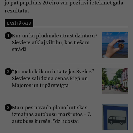
jo pat papildus 20 eiro var pozitīvi ietekmēt gala
rezultātu.
LASĪTĀKAIS
Kur un kā pludmalē atrast dzintaru?
1
Sieviete atklāj viltību, kas tiešām
strādā
“Jūrmala laikam ir Latvijas Šveice.”
2
Sieviete salīdzina cenas Rīgā un
Majoros un ir pārsteigta
Mārupes novadā plāno būtiskas
3
izmaiņas autobusu maršrutos – 7.
autobuss kursēs līdz lidostai