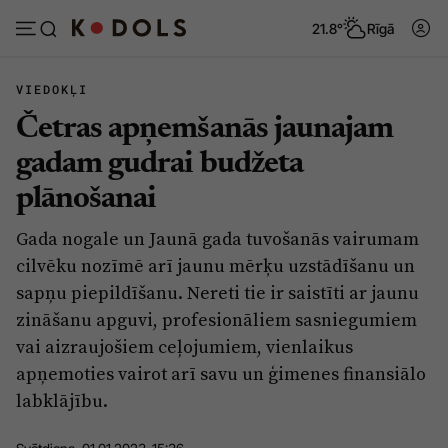
21.8°
Rīgā
VIEDOKĻI
Četras apņemšanās jaunajam
Abonēt
Pieslēgties
gadam gudrai budžeta
plānošanai
Ziņas
Tēmas
Gada nogale un Jaunā gada tuvošanās vairumam
Politika
Viedokļi
cilvēku nozīmē arī jaunu mērķu uzstādīšanu un
Pašvaldības
Dzīve un ticība
sapņu piepildīšanu. Nereti tie ir saistīti ar jaunu
zināšanu apguvi, profesionāliem sasniegumiem
Izglītība
Ekonomika
vai aizraujošiem ceļojumiem, vienlaikus
Veselība
Krimināli
apņemoties vairot arī savu un ģimenes finansiālo
Ģimene
Izklaide
labklājību.
Vide
Sarunas