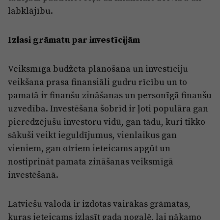
labklājību.
Izlasi grāmatu par investīcijām
Veiksmīga budžeta plānošana un investīciju
veikšana prasa finansiāli gudru rīcību un to
pamatā ir finanšu zināšanas un personīgā finanšu
uzvedība. Investēšana šobrīd ir ļoti populāra gan
pieredzējušu investoru vidū, gan tādu, kuri tikko
sākuši veikt ieguldījumus, vienlaikus gan
vieniem, gan otriem ieteicams apgūt un
nostiprināt pamata zināšanas veiksmīgā
investēšanā.
Latviešu valodā ir izdotas vairākas grāmatas,
kuras ieteicams izlasīt gada nogalē, lai nākamo