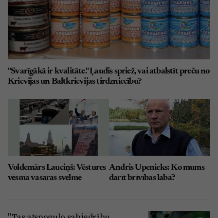
"Svarīgākā ir kvalitāte." Ļaudis spriež, vai atbalstīt preču no
Krievijas un Baltkrievijas tirdzniecību?
Voldemārs Lauciņš: Vēstures
Andris Upenieks: Ko mums
vēsma vasaras svelmē
darīt brīvības labā?
"Tas atspoguļo sabiedrību