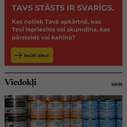
Viedokļi
Vairāk