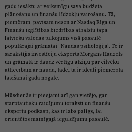
gadu iesāktu ar veiksmīgu sava budžeta
plānošanu un finanšu līdzekļu vairošanu. Tā,
piemēram, pavisam nesen ar Nasdaq Rīga un
Finanšu izglītības biedrības atbalstu tapa
latviešu valodas tulkojums visā pasaulē
populārajai grāmatai “Naudas psiholoģija”. To ir
sarakstījis investīciju eksperts Morgans Hauzels
un grāmatā ir daudz vērtīgu atziņu par cilvēku
attiecībām ar naudu, tādēļ tā ir ideāli piemērota
lasīšanai gada nogalē.
Mūsdienās ir pieejami arī gan vietējo, gan
starptautisku raidījumu ieraksti un finanšu
ekspertu podkasti, kas ir labs palīgs, lai
orientētos mainīgajā ieguldījumu pasaulē.