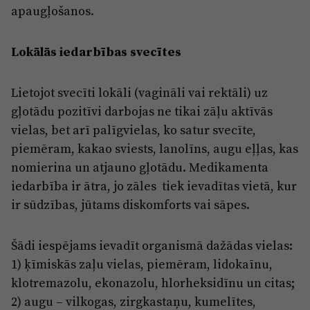
apaugļošanos.
Lokālās iedarbības svecītes
Lietojot svecīti lokāli (vagināli vai rektāli) uz
gļotādu pozitīvi darbojas ne tikai zāļu aktīvās
vielas, bet arī palīgvielas, ko satur svecīte,
piemēram, kakao sviests, lanolīns, augu eļļas, kas
nomierina un atjauno gļotādu. Medikamenta
iedarbība ir ātra, jo zāles tiek ievadītas vietā, kur
ir sūdzības, jūtams diskomforts vai sāpes.
Šādi iespējams ievadīt organismā dažādas vielas:
1) ķīmiskās zaļu vielas, piemēram, lidokaīnu,
klotremazolu, ekonazolu, hlorheksidīnu un citas;
2) augu – vilkogas, zirgkastaņu, kumelītes,