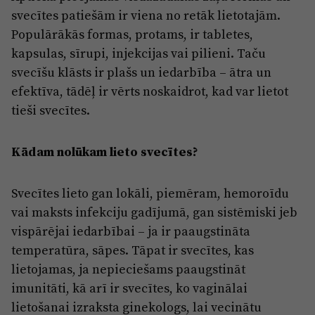
Reklāma
svecītes patiešām ir viena no retāk lietotajām.
Jūrmala
Par laikrakstu
Populārākās formas, protams, ir tabletes,
kapsulas, sīrupi, injekcijas vai pilieni. Taču
Privātuma politika
svecīšu klāsts ir plašs un iedarbība – ātra un
Ētikas kodekss
efektīva, tādēļ ir vērts noskaidrot, kad var lietot
Lietošanas noteikumi
tieši svecītes.
Pārredzamības paziņojumi
Kādam nolūkam lieto svecītes?
Sludinājumi
Svecītes lieto gan lokāli, piemēram, hemoroīdu
vai maksts infekciju gadījumā, gan sistēmiski jeb
vispārējai iedarbībai – ja ir paaugstināta
temperatūra, sāpes. Tāpat ir svecītes, kas
lietojamas, ja nepieciešams paaugstināt
imunitāti, kā arī ir svecītes, ko vaginālai
lietošanai izraksta ginekologs, lai vecinātu