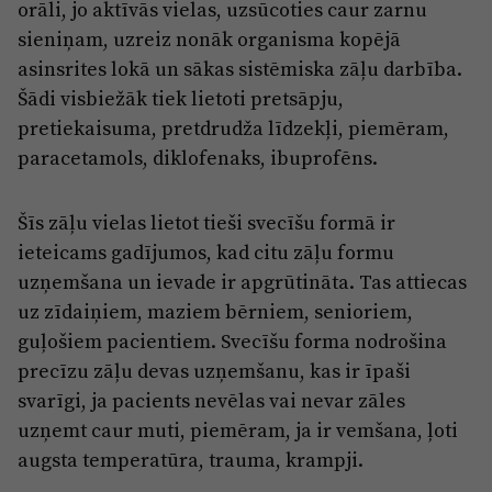
orāli, jo aktīvās vielas, uzsūcoties caur zarnu
sieniņam, uzreiz nonāk organisma kopējā
asinsrites lokā un sākas sistēmiska zāļu darbība.
Šādi visbiežāk tiek lietoti pretsāpju,
pretiekaisuma, pretdrudža līdzekļi, piemēram,
paracetamols, diklofenaks, ibuprofēns.
Šīs zāļu vielas lietot tieši svecīšu formā ir
ieteicams gadījumos, kad citu zāļu formu
uzņemšana un ievade ir apgrūtināta. Tas attiecas
uz zīdaiņiem, maziem bērniem, senioriem,
guļošiem pacientiem. Svecīšu forma nodrošina
precīzu zāļu devas uzņemšanu, kas ir īpaši
svarīgi, ja pacients nevēlas vai nevar zāles
uzņemt caur muti, piemēram, ja ir vemšana, ļoti
augsta temperatūra, trauma, krampji.