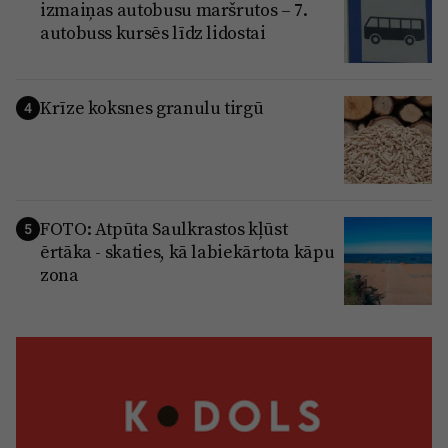
izmaiņas autobusu maršrutos – 7.
autobuss kursēs līdz lidostai
Krīze koksnes granulu tirgū
4
FOTO: Atpūta Saulkrastos kļūst
5
ērtāka - skaties, kā labiekārtota kāpu
zona