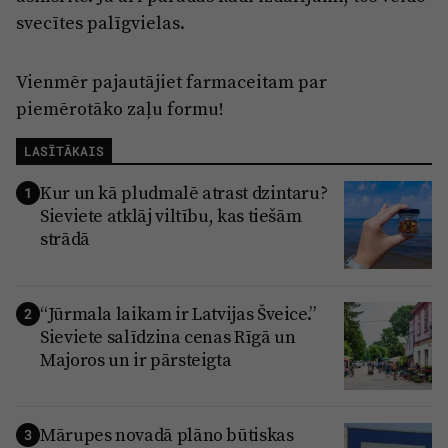
svecītes palīgvielas.
Vienmēr pajautājiet farmaceitam par
piemērotāko zaļu formu!
LASĪTĀKAIS
Kur un kā pludmalē atrast dzintaru?
1
Sieviete atklāj viltību, kas tiešām
strādā
“Jūrmala laikam ir Latvijas Šveice.”
2
Sieviete salīdzina cenas Rīgā un
Majoros un ir pārsteigta
Mārupes novadā plāno būtiskas
3