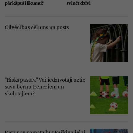
pārkāpuši likumu?
svinēt dzīvi
Cilvēcības cēlums un posts
"Risks pastāv." Vai iedzīvotāji uztic
savu bērnu treneriem un
skolotājiem?
Rīgā nav pamata būt Puškina ielai,