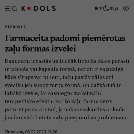
15.1°
Rīgā
VIEDOKĻI
Farmaceita padomi piemērotas
Abonēt
Pieslēgties
zāļu formas izvēlei
Daudziem ierastās un biežāk lietotās zāles parasti
Ziņas
Tēmas
ir tablešu vai kapsulu formā, nereti ir vajadzīgs
Politika
Viedokļi
kāds sīrups vai pilieni, taču pastāv zāles arī
svecīšu jeb supozitoriju formā, un dažkārt tā ir
Pašvaldības
Dzīve un ticība
labākā izvēle, lai sasniegtu maksimālu
Izglītība
Ekonomika
terapeitisko efektu. Par šo zāļu formu vērts
Veselība
Krimināli
paturēt prātā arī tad, ja nākas saskarties ar kādu
jau ierastāk lietotu zāļu pieejamības problēmām.
Ģimene
Izklaide
Vide
Sarunas
Pirmdiena, 06.02.2023. 16:26