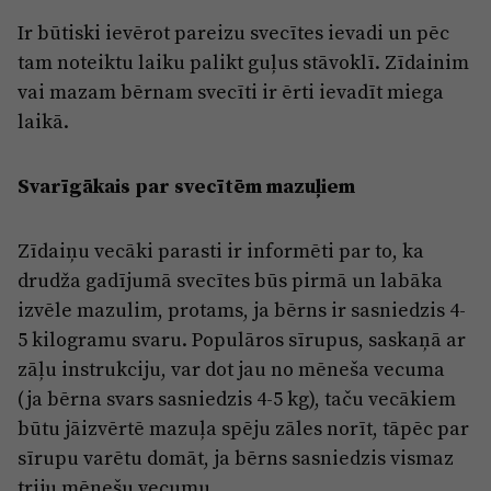
Ir būtiski ievērot pareizu svecītes ievadi un pēc
tam noteiktu laiku palikt guļus stāvoklī. Zīdainim
vai mazam bērnam svecīti ir ērti ievadīt miega
laikā.
Svarīgākais par svecītēm mazuļiem
Zīdaiņu vecāki parasti ir informēti par to, ka
drudža gadījumā svecītes būs pirmā un labāka
izvēle mazulim, protams, ja bērns ir sasniedzis 4-
5 kilogramu svaru. Populāros sīrupus, saskaņā ar
zāļu instrukciju, var dot jau no mēneša vecuma
(ja bērna svars sasniedzis 4-5 kg), taču vecākiem
būtu jāizvērtē mazuļa spēju zāles norīt, tāpēc par
sīrupu varētu domāt, ja bērns sasniedzis vismaz
triju mēnešu vecumu.