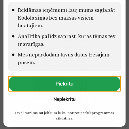
Pārredzamības paziņojumi
Reklāmas ieņēmumi ļauj mums saglabāt
Kodols ziņas bez maksas visiem
lasītājiem.
Eiropas Savienības Atveseļošanas un noturības mehānisma plāna
Analītika palīdz saprast, kuras tēmas tev
2.2. reformu un investīciju virziena “Uzņēmumu digitālā
transformācija un inovācijas” 2.2.1.5.i. investīcijas “Mediju nozares
ir svarīgas.
uzņēmumu digitālās transformācijas veicināšana” pasākuma
Mēs nepārdodam tavus datus trešajām
“Mācības mediju nozares speciālistu digitālās kompetences un
zināšanu pilnveidošanai” projektā Latvijas Mediju nozares
pusēm.
kompetenču centrs (2.2.1.5.i.0/2/24/A/CFLA/001).
Piekrītu
Nepiekrītu
Izvēli vari mainīt jebkurā laikā, notīrot pārlūkprogrammas
sīkdatnes.