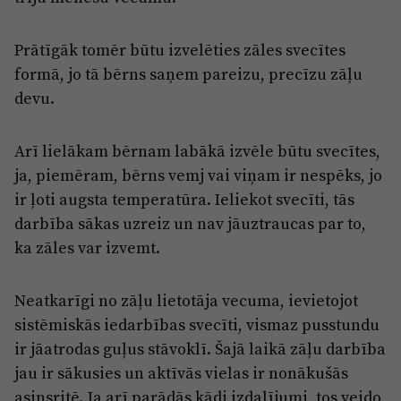
Prātīgāk tomēr būtu izvelēties zāles svecītes
formā, jo tā bērns saņem pareizu, precīzu zāļu
devu.
Arī lielākam bērnam labākā izvēle būtu svecītes,
ja, piemēram, bērns vemj vai viņam ir nespēks, jo
ir ļoti augsta temperatūra. Ieliekot svecīti, tās
darbība sākas uzreiz un nav jāuztraucas par to,
ka zāles var izvemt.
Neatkarīgi no zāļu lietotāja vecuma, ievietojot
sistēmiskās iedarbības svecīti, vismaz pusstundu
ir jāatrodas guļus stāvoklī. Šajā laikā zāļu darbība
jau ir sākusies un aktīvās vielas ir nonākušās
asinsritē. Ja arī parādās kādi izdalījumi, tos veido