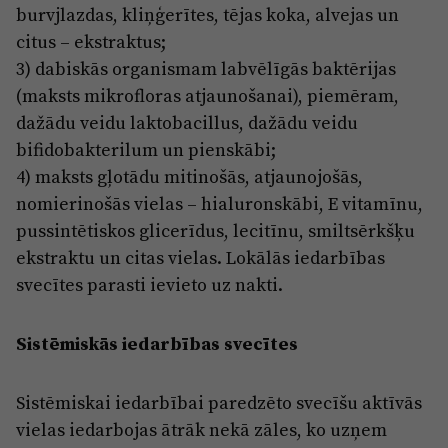
burvjlazdas, kliņģerītes, tējas koka, alvejas un
citus – ekstraktus;
3) dabiskās organismam labvēlīgās baktērijas
(maksts mikrofloras atjaunošanai), piemēram,
dažādu veidu laktobacillus, dažādu veidu
bifidobakterilum un pienskābi;
4) maksts gļotādu mitinošās, atjaunojošās,
nomierinošās vielas – hialuronskābi, E vitamīnu,
pussintētiskos glicerīdus, lecitīnu, smiltsērkšķu
ekstraktu un citas vielas. Lokālās iedarbības
svecītes parasti ievieto uz nakti.
Sistēmiskās iedarbības svecītes
Sistēmiskai iedarbībai paredzēto svecīšu aktīvās
vielas iedarbojas ātrāk nekā zāles, ko uzņem