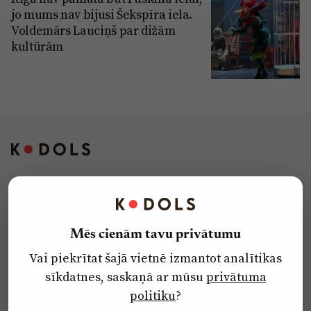
jo mums nav bijusi Šekspīra iela.
Voldemārs Lauciņš par dižām
kultūrām
Kontakti
Reklāma
Mēs cienām tavu privātumu
Par laikrakstu
Vai piekrītat šajā vietnē izmantot analītikas
Privātuma politika
sīkdatnes, saskaņā ar mūsu
privātuma
Ētikas kodekss
politiku
?
Lietošanas noteikumi