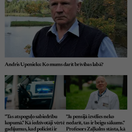
Andris Upenieks: Ko mums darīt brīvības labā?
"Tas atspoguļo sabiedrību
"Ja pensijā izvēlies neko
kopumā." Kā iedzīvotāji vērtē
nedarīt, tas ir beigu sākums."
gadījumus, kad policisti ir
Profesors Zaļkalns stāsta, kā