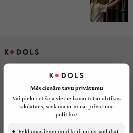
Kontakti
Reklāma
Mēs cienām tavu privātumu
Par laikrakstu
Vai piekrītat šajā vietnē izmantot analītikas
Privātuma politika
sīkdatnes, saskaņā ar mūsu
privātuma
Ētikas kodekss
politiku
?
Lietošanas noteikumi
Pārredzamības paziņojumi
Reklāmas ieņēmumi ļauj mums saglabāt