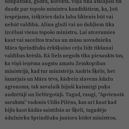
Simpātiska, gudra, korekta. Viņa tika atklājusi tik
daudz par topošo ministru kandidātiem, ka, ļoti
iespējams, izšķīries daža laba liktenis būt vai
nebūt valdībā. Alīna gluži vai no dubļiem tika
izcēlusi vienu topošo ministru. Lai atceramies
kaut vai saceltos tračus un mūsu novadnieka
Māra Sprindžuka ērkšķaino ceļu līdz tikšanai
valdības krēslā. Kā liels negods tika piesaukts tas,
ka viņš ieņēma augstu amatu Zemkopības
ministrijā, kad tur ministrēja Andris Šķēle, bet
šamējais un Māra tēvs, kādreiz slavens Ādažu
agronoms, tak savulaik bijuši kaismīgi puķu
audzētāji un lieltirgotāji. Tagad, raugi, “Apvienotā
saraksta” vadonis Uldis Pīlēns, kas arī kaut kad
bijis kaut kādās saistībās ar Šķēli, tagadējo
ādažnieku Sprindžuku junioru bīdot ministros.