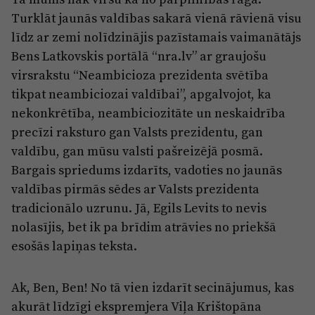
Turklāt jaunās valdības sakarā vienā rāvienā visu
līdz ar zemi nolīdzinājis pazīstamais vaimanātājs
Bens Latkovskis portālā “nra.lv” ar graujošu
virsrakstu “Neambicioza prezidenta svētība
tikpat neambiciozai valdībai”, apgalvojot, ka
nekonkrētība, neambiciozitāte un neskaidrība
precīzi raksturo gan Valsts prezidentu, gan
valdību, gan mūsu valsti pašreizējā posmā.
Bargais spriedums izdarīts, vadoties no jaunās
valdības pirmās sēdes ar Valsts prezidenta
tradicionālo uzrunu. Jā, Egils Levits to nevis
nolasījis, bet ik pa brīdim atrāvies no priekšā
esošās lapiņas teksta.
Ak, Ben, Ben! No tā vien izdarīt secinājumus, kas
akurāt līdzīgi ekspremjera Viļa Krištopāna