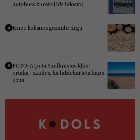
autobuss kursēs līdz lidostai
Krīze koksnes granulu tirgū
4
FOTO: Atpūta Saulkrastos kļūst
5
ērtāka - skaties, kā labiekārtota kāpu
zona