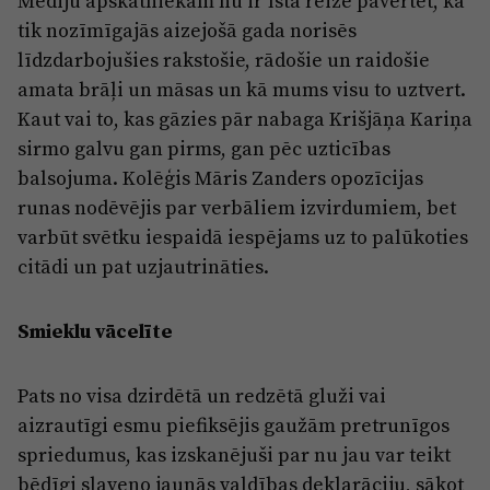
Mediju apskatniekam nu ir īstā reize pavērtēt, kā
Reklāma
tik nozīmīgajās aizejošā gada norisēs
Jūrmala
Par laikrakstu
līdzdarbojušies rakstošie, rādošie un raidošie
Privātuma politika
amata brāļi un māsas un kā mums visu to uztvert.
Kaut vai to, kas gāzies pār nabaga Krišjāņa Kariņa
Ētikas kodekss
sirmo galvu gan pirms, gan pēc uzticības
Lietošanas noteikumi
balsojuma. Kolēģis Māris Zanders opozīcijas
runas nodēvējis par verbāliem izvirdumiem, bet
Pārredzamības paziņojumi
varbūt svētku iespaidā iespējams uz to palūkoties
Sludinājumi
citādi un pat uzjautrināties.
Smieklu vācelīte
Pats no visa dzirdētā un redzētā gluži vai
aizrautīgi esmu piefiksējis gaužām pretrunīgos
spriedumus, kas izskanējuši par nu jau var teikt
bēdīgi slaveno jaunās valdības deklarāciju, sākot