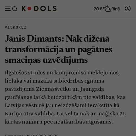
20.6°
Rīgā
VIEDOKĻI
Jānis Dimants: Nāk diženā
Abonēt
Pieslēgties
transformācija un pagātnes
smaciņas uzvēdījums
Ziņas
Tēmas
Ilgstošos strīdos un kompromisa meklējumos,
Politika
Viedokļi
lielāka vai mazāka sabiedrības īgnuma
Pašvaldības
Dzīve un ticība
pavadījumā Ziemassvētku un Jaungada
gaidīšanas laikā beidzot tikām pie valdības, kas
Izglītība
Ekonomika
Latvijas vēsturē jau neizdzēšami ierakstīta kā
Veselība
Krimināli
Kariņa otrā valdība. Un vēl tā nāk ar maģisko 21.
Ģimene
Izklaide
kārtas numuru pēc neatkarības atgūšanas.
Vide
Sarunas