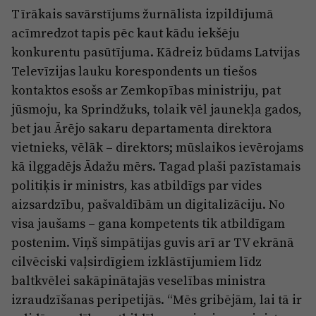
Tīrākais savārstījums žurnālista izpildījumā
acīmredzot tapis pēc kaut kādu iekšēju
konkurentu pasūtījuma. Kādreiz būdams Latvijas
Televīzijas lauku korespondents un tiešos
kontaktos esošs ar Zemkopības ministriju, pat
jūsmoju, ka Sprindžuks, tolaik vēl jaunekļa gados,
bet jau Ārējo sakaru departamenta direktora
vietnieks, vēlāk – direktors; mūslaikos ievērojams
kā ilggadējs Ādažu mērs. Tagad plaši pazīstamais
politiķis ir ministrs, kas atbildīgs par vides
aizsardzību, pašvaldībām un digitalizāciju. No
visa jaušams – gana kompetents tik atbildīgam
postenim. Viņš simpātijas guvis arī ar TV ekrānā
cilvēciski vaļsirdīgiem izklāstījumiem līdz
baltkvēlei sakāpinātajās veselības ministra
izraudzīšanas peripetijās. “Mēs gribējām, lai tā ir