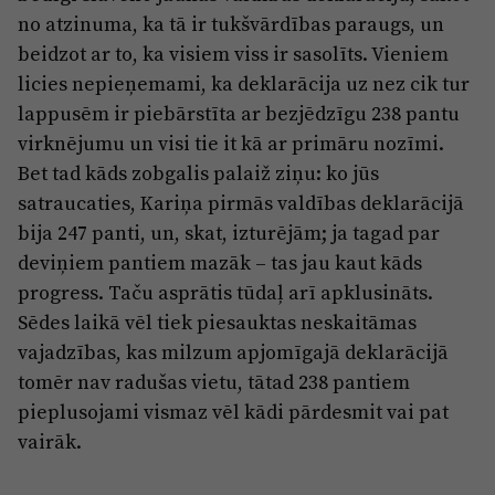
no atzinuma, ka tā ir tukšvārdības paraugs, un
beidzot ar to, ka visiem viss ir sasolīts. Vieniem
licies nepieņemami, ka deklarācija uz nez cik tur
lappusēm ir piebārstīta ar bezjēdzīgu 238 pantu
virknējumu un visi tie it kā ar primāru nozīmi.
Bet tad kāds zobgalis palaiž ziņu: ko jūs
satraucaties, Kariņa pirmās valdības deklarācijā
bija 247 panti, un, skat, izturējām; ja tagad par
deviņiem pantiem mazāk – tas jau kaut kāds
progress. Taču asprātis tūdaļ arī apklusināts.
Sēdes laikā vēl tiek piesauktas neskaitāmas
vajadzības, kas milzum apjomīgajā deklarācijā
tomēr nav radušas vietu, tātad 238 pantiem
pieplusojami vismaz vēl kādi pārdesmit vai pat
vairāk.