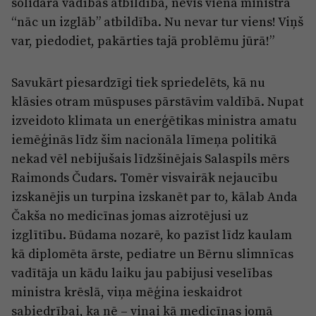
solidāra vadības atbildība, nevis viena ministra
“nāc un izglāb” atbildība. Nu nevar tur viens! Viņš
var, piedodiet, pakārties tajā problēmu jūrā!”
Savukārt piesardzīgi tiek spriedelēts, kā nu
klāsies otram mūspuses pārstāvim valdībā. Nupat
izveidoto klimata un enerģētikas ministra amatu
iemēģinās līdz šim nacionāla līmeņa politikā
nekad vēl nebijušais līdzšinējais Salaspils mērs
Raimonds Čudars. Tomēr visvairāk nejaucību
izskanējis un turpina izskanēt par to, kālab Anda
Čakša no medicīnas jomas aizrotējusi uz
izglītību. Būdama nozarē, ko pazīst līdz kaulam
kā diplomēta ārste, pediatre un Bērnu slimnīcas
vadītāja un kādu laiku jau pabijusi veselības
ministra krēslā, viņa mēģina ieskaidrot
sabiedrībai, ka nē – viņai kā medicīnas jomā