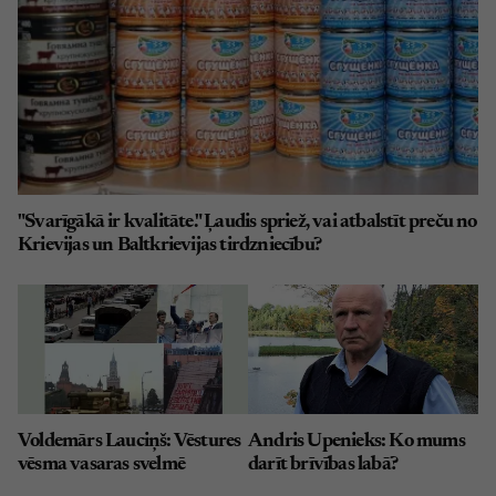
"Svarīgākā ir kvalitāte." Ļaudis spriež, vai atbalstīt preču no
Krievijas un Baltkrievijas tirdzniecību?
Voldemārs Lauciņš: Vēstures
Andris Upenieks: Ko mums
vēsma vasaras svelmē
darīt brīvības labā?