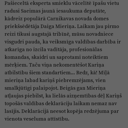
Pašieceltā eksperta smieklu vācelītē īpašu vietu
radusi Saeimas jaunā iesaukuma deputāte,
kādreiz populārā Carnikavas novada domes
priekšsēdētāja Daiga Mieriņa. Laikam jau pirmo
reizi tikusi augstajā tribīnē, mūsu novadniece
visgudri pauda, ka veiksmīga valdības darbība ir
atkarīga no izcila vadītāja, profesionālas
komandas, skaidri un saprotami noteiktiem
mērķiem. Taču viņa nekomentēšot Kariņa
atbilstību šiem standartiem… Redz, kā! Mīļā
mieriņa labad kariņš piebremzējams, vien
smalkjūtīgi palaipojot. Beigās gan Mieriņa
atļaujas piebilst, ka lielās aizņemtības dēļ Kariņš
topošās valdības deklarāciju laikam nemaz nav
lasījis. Deklarācijā neesot kopēja redzējuma par
vienota veseluma attīstību.