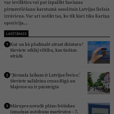
var ievilkties vai pat izpalikt Saeimas
pirmsvēlēšanu karstumā sasolītais Latvijas lielais
izrāviens. Var arī notikt tas, ko tik kāri tīko Kariņa
opozīcija…
LASĪTĀKAIS
Kur un kā pludmalē atrast dzintaru?
1
Sieviete atklāj viltību, kas tiešām
strādā
“Jūrmala laikam ir Latvijas Šveice.”
2
Sieviete salīdzina cenas Rīgā un
Majoros un ir pārsteigta
Mārupes novadā plāno būtiskas
3
izmaiņas autobusu maršrutos – 7.