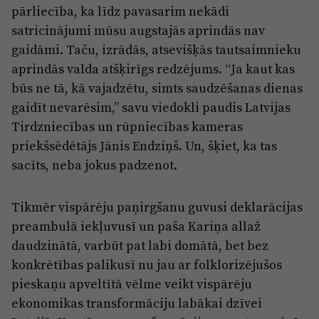
pārliecība, ka līdz pavasarim nekādi
satricinājumi mūsu augstajās aprindās nav
gaidāmi. Taču, izrādās, atsevišķās tautsaimnieku
aprindās valda atšķirīgs redzējums. “Ja kaut kas
būs ne tā, kā vajadzētu, simts saudzēšanas dienas
gaidīt nevarēsim,” savu viedokli paudis Latvijas
Tirdzniecības un rūpniecības kameras
priekšsēdētājs Jānis Endziņš. Un, šķiet, ka tas
sacīts, neba jokus padzenot.
Tikmēr vispārēju paņirgšanu guvusi deklarācijas
preambulā iekļuvusī un paša Kariņa allaž
daudzinātā, varbūt pat labi domātā, bet bez
konkrētības palikusī nu jau ar folklorizējušos
pieskaņu apveltītā vēlme veikt vispārēju
ekonomikas transformāciju labākai dzīvei