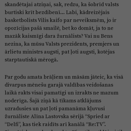
skandētajai atziņai, sak, redzu, ka šobrīd valsts
burtiski krīt bezdibenī… Labi, kādreizējais
basketbolists Vilis kaifo par neveiksmēm, jo ir
opozīcijas pašā smailē, bet ko domāt, ja to ne
mazāk kaismīgi dara žurnālists? Vai nu Bens
nezina, ka mūsu Valsts prezidents, premjers un
ārlietu ministrs augsti, pat ļoti augsti, kotējas
starptautiskā mērogā.
Par godu amata brāļiem un māsām jāteic, ka visā
divarpus mēnešu garajā valdības veidošanas
laikā rakts visai pamatīgi un izrakts ne mazum
noderīga. Šajā ziņā kā tīkams atklājums
uzradusies un pat ļoti pamanāma kļuvusi
žurnāliste Alīna Lastovska sērijā “Spried ar
“Delfi”, kas tiek raidīts arī kanālā “Re:TV”.