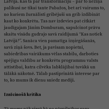
Latvijā. Kas tā par transformāciju – par to neziņā
palikusi ne tikai tante Pabažos, bet arī vairums to,
no kuriem žurnālisti gribējuši un grib izdibināt
kaut ko konkrētu. Tas nav izdevies pat citkārt
jaudīgajam Jānim Domburam, sapulcinot prāvu
skaitu visādu gudrajo savā raidījumā “Kas notiek
Latvijā?”. Sanāca vien pamatīga izņirgāšanās,
savā ziņā šovs. Bet, ja pavisam nopietni,
sabiedrības vairākums vēlas stabilu, darboties
spējīgu valdību ar konkrētu programmu valsts
attīstībai, katra cilvēka labklājībai tuvākā un
tālākā nākotnē. Tālab pastiprinātā interese par
to, ko mums ik dienu sniedz mediji.
Iznīcinošā kritika
Tā mums nāk virsū kā no pārpilnības raga.