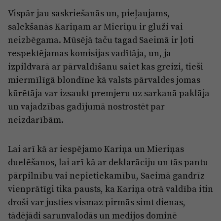
Vispār jau saskriešanās un, pieļaujams,
salekšanās Kariņam ar Mieriņu ir gluži vai
neizbēgama. Mūsējā taču tagad Saeimā ir ļoti
respektējamas komisijas vadītāja, un, ja
izpildvarā ar pārvaldīšanu saiet kas greizi, tieši
miermīlīgā blondīne kā valsts pārvaldes jomas
kūrētāja var izsaukt premjeru uz sarkanā paklāja
un vajadzības gadījumā nostrostēt par
neizdarībām.
Lai arī kā ar iespējamo Kariņa un Mieriņas
duelēšanos, lai arī kā ar deklarāciju un tās pantu
pārpilnību vai nepietiekamību, Saeimā gandrīz
vienprātīgi tika pausts, ka Kariņa otrā valdība itin
droši var justies vismaz pirmās simt dienas,
tādējādi sarunvalodās un medijos dominē