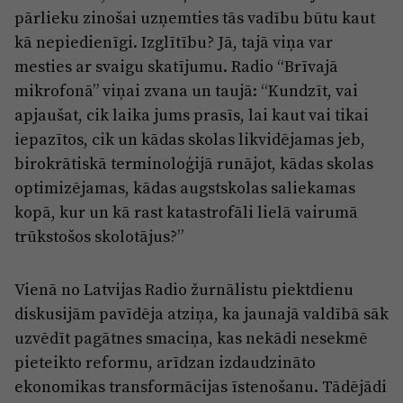
pārlieku zinošai uzņemties tās vadību būtu kaut
kā nepiedienīgi. Izglītību? Jā, tajā viņa var
mesties ar svaigu skatījumu. Radio “Brīvajā
mikrofonā” viņai zvana un taujā: “Kundzīt, vai
apjaušat, cik laika jums prasīs, lai kaut vai tikai
iepazītos, cik un kādas skolas likvidējamas jeb,
birokrātiskā terminoloģijā runājot, kādas skolas
optimizējamas, kādas augstskolas saliekamas
kopā, kur un kā rast katastrofāli lielā vairumā
trūkstošos skolotājus?”
Vienā no Latvijas Radio žurnālistu piektdienu
diskusijām pavīdēja atziņa, ka jaunajā valdībā sāk
uzvēdīt pagātnes smaciņa, kas nekādi nesekmē
pieteikto reformu, arīdzan izdaudzināto
ekonomikas transformācijas īstenošanu. Tādējādi