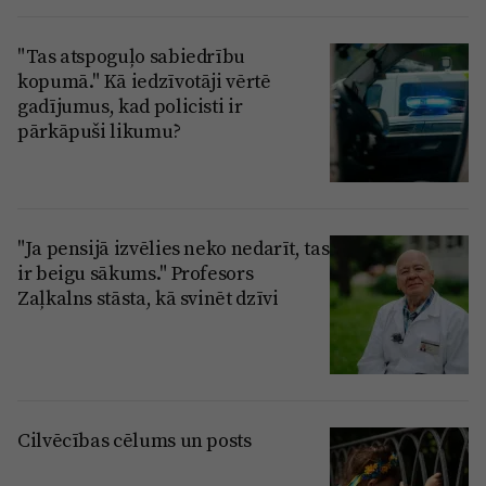
"Tas atspoguļo sabiedrību
kopumā." Kā iedzīvotāji vērtē
gadījumus, kad policisti ir
pārkāpuši likumu?
"Ja pensijā izvēlies neko nedarīt, tas
ir beigu sākums." Profesors
Zaļkalns stāsta, kā svinēt dzīvi
Cilvēcības cēlums un posts