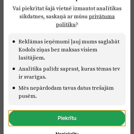
Par laikrakstu
Vai piekrītat šajā vietnē izmantot analītikas
Privātuma politika
sīkdatnes, saskaņā ar mūsu
privātuma
Ētikas kodekss
politiku
?
Lietošanas noteikumi
Pārredzamības paziņojumi
Reklāmas ieņēmumi ļauj mums saglabāt
Kodols ziņas bez maksas visiem
lasītājiem.
Eiropas Savienības Atveseļošanas un noturības mehānisma plāna
Analītika palīdz saprast, kuras tēmas tev
2.2. reformu un investīciju virziena “Uzņēmumu digitālā
transformācija un inovācijas” 2.2.1.5.i. investīcijas “Mediju nozares
ir svarīgas.
uzņēmumu digitālās transformācijas veicināšana” pasākuma
“Mācības mediju nozares speciālistu digitālās kompetences un
Mēs nepārdodam tavus datus trešajām
zināšanu pilnveidošanai” projektā Latvijas Mediju nozares
pusēm.
kompetenču centrs (2.2.1.5.i.0/2/24/A/CFLA/001).
Piekrītu