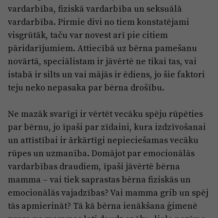
vardarbība, fiziskā vardarbība un seksuālā
vardarbība. Pirmie divi no tiem konstatējami
visgrūtāk, taču var novest arī pie citiem
pāridarījumiem. Attiecībā uz bērna pamešanu
novārtā, speciālistam ir jāvērtē ne tikai tas, vai
istabā ir silts un vai mājās ir ēdiens, jo šie faktori
teju neko nepasaka par bērna drošību.
Ne mazāk svarīgi ir vērtēt vecāku spēju rūpēties
par bērnu, jo īpaši par zīdaini, kura izdzīvošanai
un attīstībai ir ārkārtīgi nepieciešamas vecāku
rūpes un uzmanība. Domājot par emocionālās
vardarbības draudiem, īpaši jāvērtē bērna
mamma – vai tiek saprastas bērna fiziskās un
emocionālās vajadzības? Vai mamma grib un spēj
tās apmierināt? Tā kā bērna ienākšana ģimenē