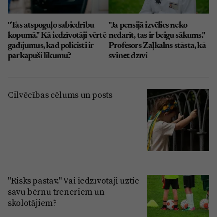
"Tas atspoguļo sabiedrību
"Ja pensijā izvēlies neko
kopumā." Kā iedzīvotāji vērtē
nedarīt, tas ir beigu sākums."
gadījumus, kad policisti ir
Profesors Zaļkalns stāsta, kā
pārkāpuši likumu?
svinēt dzīvi
Cilvēcības cēlums un posts
"Risks pastāv." Vai iedzīvotāji uztic
savu bērnu treneriem un
skolotājiem?