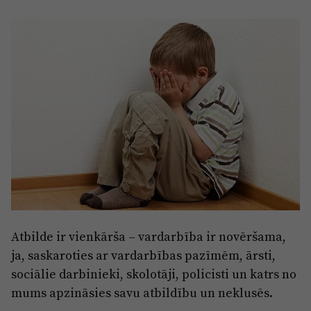
Sports
Pasākumi
Drošība
Pierīga
Projekti
Ādaži
Mediju atbalsta fonds
Ķekava
Zivju fonds
Mārupe
Zaļā nākotne
Olaine
Iedvesmai nav vecuma
Ropaži
Vide
Atbilde ir vienkārša – vardarbība ir novēršama,
Salaspils
ja, saskaroties ar vardarbības pazīmēm, ārsti,
Kodols
sociālie darbinieki, skolotāji, policisti un katrs no
Saulkrasti
Kontakti
mums apzināsies savu atbildību un neklusēs.
Sigulda