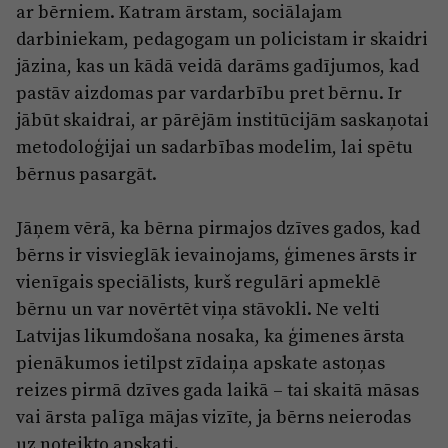
ar bērniem. Katram ārstam, sociālajam
darbiniekam, pedagogam un policistam ir skaidri
jāzina, kas un kādā veidā darāms gadījumos, kad
pastāv aizdomas par vardarbību pret bērnu. Ir
jābūt skaidrai, ar pārējām institūcijām saskaņotai
metodoloģijai un sadarbības modelim, lai spētu
bērnus pasargāt.
Jāņem vērā, ka bērna pirmajos dzīves gados, kad
bērns ir visvieglāk ievainojams, ģimenes ārsts ir
vienīgais speciālists, kurš regulāri apmeklē
bērnu un var novērtēt viņa stāvokli. Ne velti
Latvijas likumdošana nosaka, ka ģimenes ārsta
pienākumos ietilpst zīdaiņa apskate astoņas
reizes pirmā dzīves gada laikā – tai skaitā māsas
vai ārsta palīga mājas vizīte, ja bērns neierodas
uz noteikto apskati.