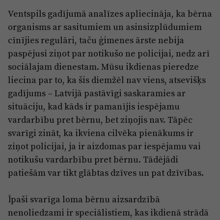
Reklāma
Ventspils gadījumā analīzes apliecināja, ka bērna
Jūrmala
Par laikrakstu
organisms ar sasitumiem un asinsizplūdumiem
Privātuma politika
cīnījies regulāri, taču ģimenes ārste nebija
paspējusi ziņot par notikušo ne policijai, nedz arī
Ētikas kodekss
sociālajam dienestam. Mūsu ikdienas pieredze
Lietošanas noteikumi
liecina par to, ka šis diemžēl nav viens, atsevišķs
gadījums – Latvijā pastāvīgi saskaramies ar
Pārredzamības paziņojumi
situāciju, kad kāds ir pamanījis iespējamu
Sludinājumi
vardarbību pret bērnu, bet ziņojis nav. Tāpēc
svarīgi zināt, ka ikviena cilvēka pienākums ir
ziņot policijai, ja ir aizdomas par iespējamu vai
notikušu vardarbību pret bērnu. Tādējādi
patiešām var tikt glābtas dzīves un pat dzīvības.
Īpaši svarīga loma bērnu aizsardzībā
nenoliedzami ir speciālistiem, kas ikdienā strādā