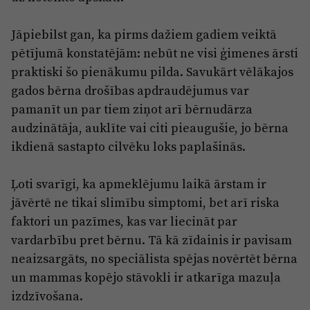
Jāpiebilst gan, ka pirms dažiem gadiem veiktā
pētījumā konstatējām: nebūt ne visi ģimenes ārsti
praktiski šo pienākumu pilda. Savukārt vēlākajos
gados bērna drošības apdraudējumus var
pamanīt un par tiem ziņot arī bērnudārza
audzinātāja, auklīte vai citi pieaugušie, jo bērna
ikdienā sastapto cilvēku loks paplašinās.
Ļoti svarīgi, ka apmeklējumu laikā ārstam ir
jāvērtē ne tikai slimību simptomi, bet arī riska
faktori un pazīmes, kas var liecināt par
vardarbību pret bērnu. Tā kā zīdainis ir pavisam
neaizsargāts, no speciālista spējas novērtēt bērna
un mammas kopējo stāvokli ir atkarīga mazuļa
izdzīvošana.