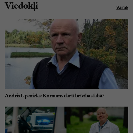
Viedokļi
Vairāk
Andris Upenieks: Ko mums darīt brīvības labā?