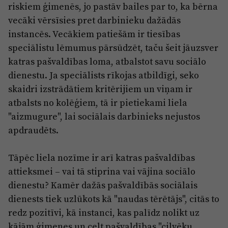
riskiem ģimenēs, jo pastāv bailes par to, ka bērna
vecāki vērsīsies pret darbinieku dažādās
instancēs. Vecākiem patiešām ir tiesības
speciālistu lēmumus pārsūdzēt, taču šeit jāuzsver
katras pašvaldības loma, atbalstot savu sociālo
dienestu. Ja speciālists rīkojas atbildīgi, seko
skaidri izstrādātiem kritērijiem un viņam ir
atbalsts no kolēģiem, tā ir pietiekami liela
"aizmugure", lai sociālais darbinieks nejustos
apdraudēts.
Tāpēc liela nozīme ir arī katras pašvaldības
attieksmei – vai tā stiprina vai vājina sociālo
dienestu? Kamēr dažās pašvaldībās sociālais
dienests tiek uzlūkots kā "naudas tērētājs", citās to
redz pozitīvi, kā instanci, kas palīdz nolikt uz
kājām ģimenes un celt pašvaldības "cilvēku