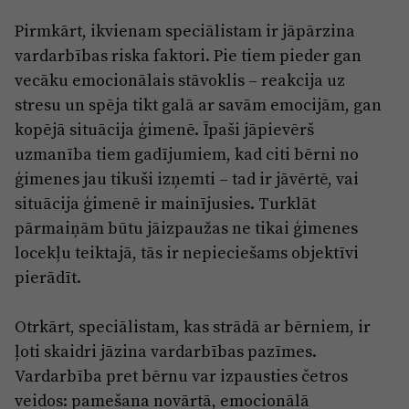
Pirmkārt, ikvienam speciālistam ir jāpārzina
vardarbības riska faktori. Pie tiem pieder gan
vecāku emocionālais stāvoklis – reakcija uz
stresu un spēja tikt galā ar savām emocijām, gan
kopējā situācija ģimenē. Īpaši jāpievērš
uzmanība tiem gadījumiem, kad citi bērni no
ģimenes jau tikuši izņemti – tad ir jāvērtē, vai
situācija ģimenē ir mainījusies. Turklāt
pārmaiņām būtu jāizpaužas ne tikai ģimenes
locekļu teiktajā, tās ir nepieciešams objektīvi
pierādīt.
Otrkārt, speciālistam, kas strādā ar bērniem, ir
ļoti skaidri jāzina vardarbības pazīmes.
Vardarbība pret bērnu var izpausties četros
veidos: pamešana novārtā, emocionālā