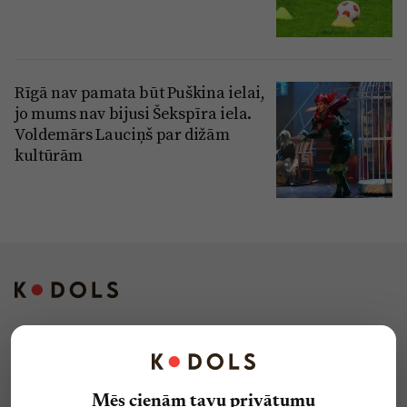
Rīgā nav pamata būt Puškina ielai,
jo mums nav bijusi Šekspīra iela.
Voldemārs Lauciņš par dižām
kultūrām
Kontakti
Reklāma
Mēs cienām tavu privātumu