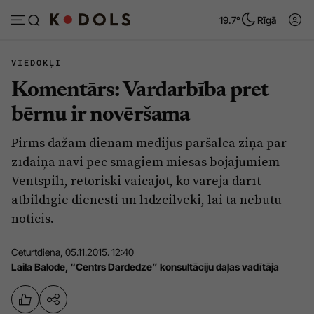
19.7°
Rīgā
VIEDOKĻI
Komentārs: Vardarbība pret
Abonēt
Pieslēgties
bērnu ir novēršama
Pirms dažām dienām medijus pāršalca ziņa par
Ziņas
Tēmas
zīdaiņa nāvi pēc smagiem miesas bojājumiem
Politika
Viedokļi
Ventspilī, retoriski vaicājot, ko varēja darīt
atbildīgie dienesti un līdzcilvēki, lai tā nebūtu
Pašvaldības
Dzīve un ticība
noticis.
Izglītība
Ekonomika
Veselība
Krimināli
Ceturtdiena, 05.11.2015. 12:40
Laila Balode, “Centrs Dardedze” konsultāciju daļas vadītāja
Ģimene
Izklaide
Vide
Sarunas