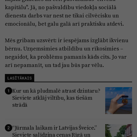
kapitālu". Jā, no pašvaldību viedokļa sociālā
dienesta darbs var nest ne tikai cilvēcisku un
emocionālu, bet galu galā arī praktisku atdevi.
Mēs gribam uzsvērt: ir iespējams izglābt ikvienu
bērnu. Uzņemsimies atbildību un rīkosimies –
negaidot, ka problēmu pamanīs kāds cits. Jo var
arī nepamanīt, un tad jau būs par vēlu.
LASĪTĀKAIS
Kur un kā pludmalē atrast dzintaru?
1
Sieviete atklāj viltību, kas tiešām
strādā
“Jūrmala laikam ir Latvijas Šveice.”
2
Sieviete salīdzina cenas Rīgā un