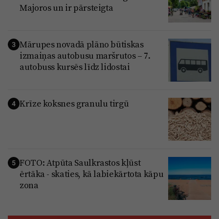
Majoros un ir pārsteigta
Mārupes novadā plāno būtiskas
3
izmaiņas autobusu maršrutos – 7.
autobuss kursēs līdz lidostai
Krīze koksnes granulu tirgū
4
FOTO: Atpūta Saulkrastos kļūst
5
ērtāka - skaties, kā labiekārtota kāpu
zona