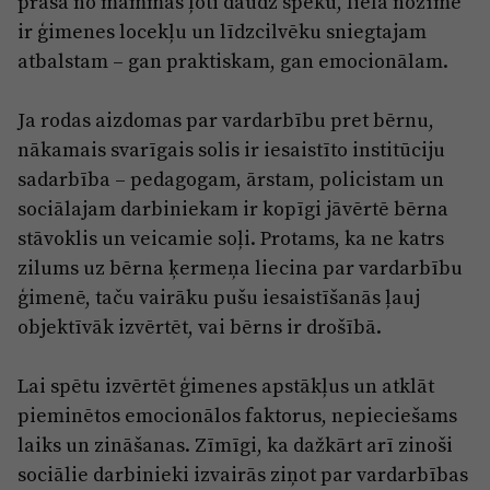
prasa no mammas ļoti daudz spēku, liela nozīme
ir ģimenes locekļu un līdzcilvēku sniegtajam
atbalstam – gan praktiskam, gan emocionālam.
Ja rodas aizdomas par vardarbību pret bērnu,
nākamais svarīgais solis ir iesaistīto institūciju
sadarbība – pedagogam, ārstam, policistam un
sociālajam darbiniekam ir kopīgi jāvērtē bērna
stāvoklis un veicamie soļi. Protams, ka ne katrs
zilums uz bērna ķermeņa liecina par vardarbību
ģimenē, taču vairāku pušu iesaistīšanās ļauj
objektīvāk izvērtēt, vai bērns ir drošībā.
Lai spētu izvērtēt ģimenes apstākļus un atklāt
pieminētos emocionālos faktorus, nepieciešams
laiks un zināšanas. Zīmīgi, ka dažkārt arī zinoši
sociālie darbinieki izvairās ziņot par vardarbības