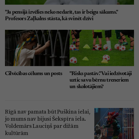
"Ja pensijā izvēlies neko nedarīt, tas ir beigu sākums."
Profesors Zaļkalns stāsta, kā svinēt dzīvi
Cilvēcības cēlums un posts
"Risks pastāv." Vai iedzīvotāji
uztic savu bērnu treneriem
un skolotājiem?
Rīgā nav pamata būt Puškina ielai,
jo mums nav bijusi Šekspīra iela.
Voldemārs Lauciņš par dižām
kultūrām