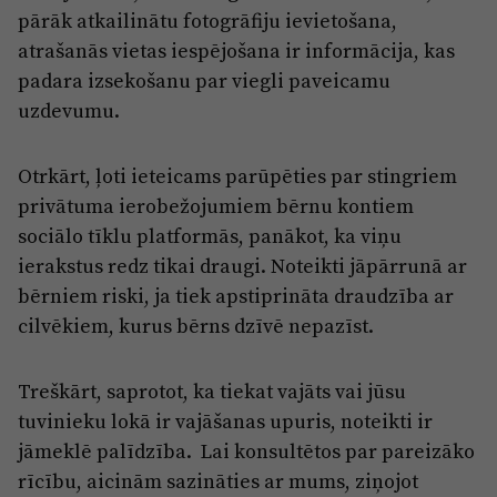
pārāk atkailinātu fotogrāfiju ievietošana,
atrašanās vietas iespējošana ir informācija, kas
padara izsekošanu par viegli paveicamu
uzdevumu.
Otrkārt, ļoti ieteicams parūpēties par stingriem
privātuma ierobežojumiem bērnu kontiem
sociālo tīklu platformās, panākot, ka viņu
ierakstus redz tikai draugi. Noteikti jāpārrunā ar
bērniem riski, ja tiek apstiprināta draudzība ar
cilvēkiem, kurus bērns dzīvē nepazīst.
Treškārt, saprotot, ka tiekat vajāts vai jūsu
tuvinieku lokā ir vajāšanas upuris, noteikti ir
jāmeklē palīdzība. Lai konsultētos par pareizāko
rīcību, aicinām sazināties ar mums, ziņojot