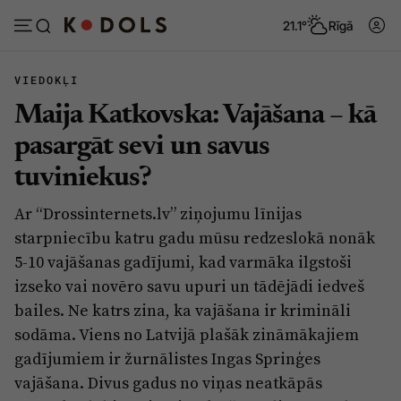
21.1°
Rīgā
VIEDOKĻI
Maija Katkovska: Vajāšana – kā
Abonēt
Pieslēgties
pasargāt sevi un savus
tuviniekus?
Ziņas
Tēmas
Ar “Drossinternets.lv” ziņojumu līnijas
Politika
Viedokļi
starpniecību katru gadu mūsu redzeslokā nonāk
Pašvaldības
Dzīve un ticība
5-10 vajāšanas gadījumi, kad varmāka ilgstoši
izseko vai novēro savu upuri un tādējādi iedveš
Izglītība
Ekonomika
bailes. Ne katrs zina, ka vajāšana ir krimināli
Veselība
Krimināli
sodāma. Viens no Latvijā plašāk zināmākajiem
Ģimene
Izklaide
gadījumiem ir žurnālistes Ingas Sprinģes
vajāšana. Divus gadus no viņas neatkāpās
Vide
Sarunas