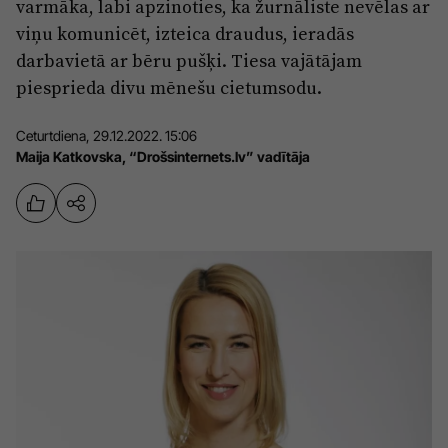
varmāka, labi apzinoties, ka žurnāliste nevēlas ar
Sports
Pasākumi
viņu komunicēt, izteica draudus, ieradās
darbavietā ar bēru pušķi. Tiesa vajātājam
Drošība
piesprieda divu mēnešu cietumsodu.
Pierīga
Ceturtdiena, 29.12.2022. 15:06
Projekti
Maija Katkovska, “Drošsinternets.lv” vadītāja
Ādaži
Mediju atbalsta fonds
Ķekava
Zivju fonds
Mārupe
Zaļā nākotne
Olaine
Iedvesmai nav vecuma
Ropaži
Vide
Salaspils
Kodols
Saulkrasti
Kontakti
Sigulda