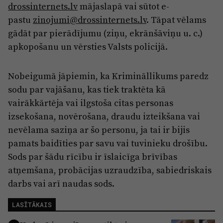
drossinternets.lv
mājaslapā vai sūtot e-
pastu
zinojumi@drossinternets.lv
. Tāpat vēlams
gādāt par pierādījumu (ziņu, ekrānšāviņu u. c.)
apkopošanu un vērsties Valsts policijā.
Nobeigumā jāpiemin, ka Krimināllikums paredz
sodu par vajāšanu, kas tiek traktēta kā
vairākkārtēja vai ilgstoša citas personas
izsekošana, novērošana, draudu izteikšana vai
nevēlama saziņa ar šo personu, ja tai ir bijis
pamats baidīties par savu vai tuvinieku drošību.
Sods par šādu rīcību ir īslaicīga brīvības
atņemšana, probācijas uzraudzība, sabiedriskais
darbs vai arī naudas sods.
LASĪTĀKAIS