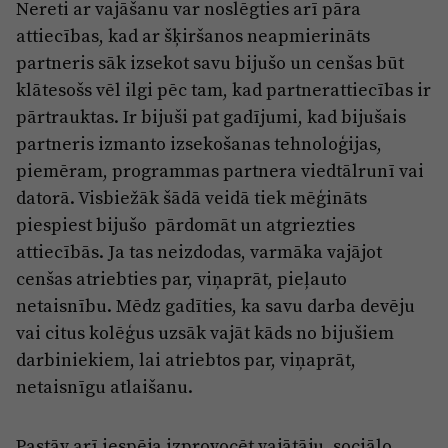
Nereti ar vajāšanu var noslēgties arī pāra
attiecības, kad ar šķiršanos neapmierināts
partneris sāk izsekot savu bijušo un cenšas būt
klātesošs vēl ilgi pēc tam, kad partnerattiecības ir
pārtrauktas. Ir bijuši pat gadījumi, kad bijušais
partneris izmanto izsekošanas tehnoloģijas,
piemēram, programmas partnera viedtālrunī vai
datorā. Visbiežāk šādā veidā tiek mēģināts
piespiest bijušo pārdomāt un atgriezties
attiecībās. Ja tas neizdodas, varmāka vajājot
cenšas atriebties par, viņaprāt, pieļauto
netaisnību. Mēdz gadīties, ka savu darba devēju
vai citus kolēģus uzsāk vajāt kāds no bijušiem
darbiniekiem, lai atriebtos par, viņaprāt,
netaisnīgu atlaišanu.
Pastāv arī iespēja izprovocēt vajātāju, sociālo