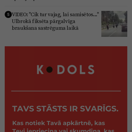
VIDEO: "Cik tur vajag, lai samisētos..."
5
Ulbrokā fiksēta pārgalvīga
braukšana sastrēguma laikā