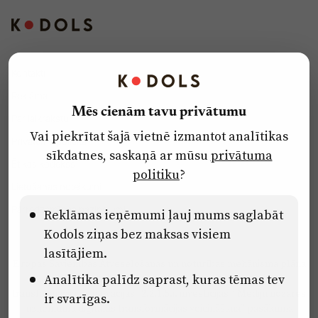
Kontakti
Reklāma
Mēs cienām tavu privātumu
Par laikrakstu
Vai piekrītat šajā vietnē izmantot analītikas
Privātuma politika
sīkdatnes, saskaņā ar mūsu
privātuma
Ētikas kodekss
politiku
?
Lietošanas noteikumi
Pārredzamības paziņojumi
Reklāmas ieņēmumi ļauj mums saglabāt
Kodols ziņas bez maksas visiem
lasītājiem.
Eiropas Savienības Atveseļošanas un noturības mehānisma plāna
Analītika palīdz saprast, kuras tēmas tev
2.2. reformu un investīciju virziena “Uzņēmumu digitālā
transformācija un inovācijas” 2.2.1.5.i. investīcijas “Mediju nozares
ir svarīgas.
uzņēmumu digitālās transformācijas veicināšana” pasākuma