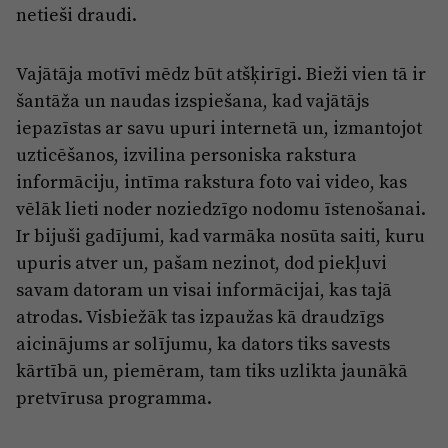
netieši draudi.
Vajātāja motīvi mēdz būt atšķirīgi. Bieži vien tā ir
šantāža un naudas izspiešana, kad vajātājs
iepazīstas ar savu upuri internetā un, izmantojot
uzticēšanos, izvilina personiska rakstura
informāciju, intīma rakstura foto vai video, kas
vēlāk lieti noder noziedzīgo nodomu īstenošanai.
Ir bijuši gadījumi, kad varmāka nosūta saiti, kuru
upuris atver un, pašam nezinot, dod piekļuvi
savam datoram un visai informācijai, kas tajā
atrodas. Visbiežāk tas izpaužas kā draudzīgs
aicinājums ar solījumu, ka dators tiks savests
kārtībā un, piemēram, tam tiks uzlikta jaunākā
pretvīrusa programma.