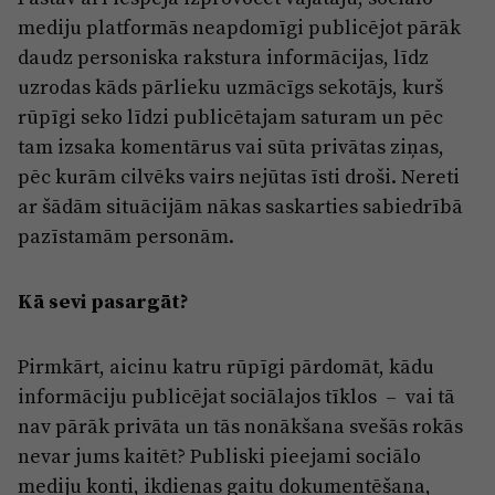
mediju platformās neapdomīgi publicējot pārāk
daudz personiska rakstura informācijas, līdz
uzrodas kāds pārlieku uzmācīgs sekotājs, kurš
rūpīgi seko līdzi publicētajam saturam un pēc
tam izsaka komentārus vai sūta privātas ziņas,
pēc kurām cilvēks vairs nejūtas īsti droši. Nereti
ar šādām situācijām nākas saskarties sabiedrībā
pazīstamām personām.
Kā sevi pasargāt?
Pirmkārt, aicinu katru rūpīgi pārdomāt, kādu
informāciju publicējat sociālajos tīklos – vai tā
nav pārāk privāta un tās nonākšana svešās rokās
nevar jums kaitēt? Publiski pieejami sociālo
mediju konti, ikdienas gaitu dokumentēšana,