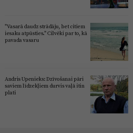
"Vasarā daudz strādāju, bet citiem
iesaku atpūsties." Cilvēki par to, kā
pavada vasaru
Andris Upenieks: Dzīvošanai pāri
saviem līdzekļiem durvis vaļā itin
plati