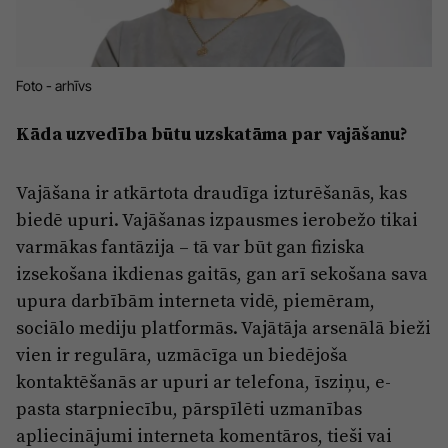
Reklāma
Jūrmala
Par laikrakstu
Privātuma politika
Foto - arhīvs
Ētikas kodekss
Kāda uzvedība būtu uzskatāma par vajāšanu?
Lietošanas noteikumi
Pārredzamības paziņojumi
Vajāšana ir atkārtota draudīga izturēšanās, kas
biedē upuri. Vajāšanas izpausmes ierobežo tikai
Sludinājumi
varmākas fantāzija – tā var būt gan fiziska
izsekošana ikdienas gaitās, gan arī sekošana sava
upura darbībām interneta vidē, piemēram,
sociālo mediju platformās. Vajātāja arsenālā bieži
vien ir regulāra, uzmācīga un biedējoša
kontaktēšanās ar upuri ar telefona, īsziņu, e-
pasta starpniecību, pārspīlēti uzmanības
apliecinājumi interneta komentāros, tieši vai