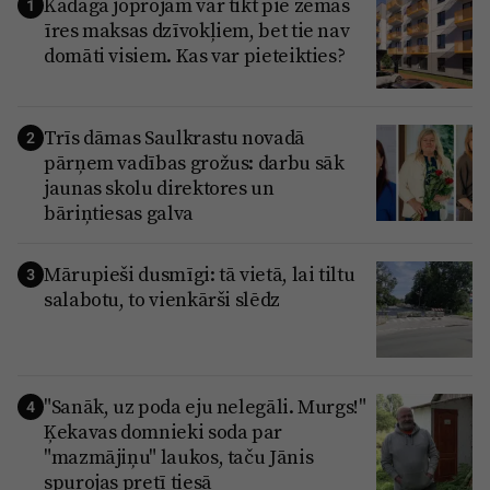
Kadagā joprojām var tikt pie zemas
1
īres maksas dzīvokļiem, bet tie nav
domāti visiem. Kas var pieteikties?
Trīs dāmas Saulkrastu novadā
2
pārņem vadības grožus: darbu sāk
jaunas skolu direktores un
bāriņtiesas galva
Mārupieši dusmīgi: tā vietā, lai tiltu
3
salabotu, to vienkārši slēdz
"Sanāk, uz poda eju nelegāli. Murgs!"
4
Ķekavas domnieki soda par
"mazmājiņu" laukos, taču Jānis
spurojas pretī tiesā