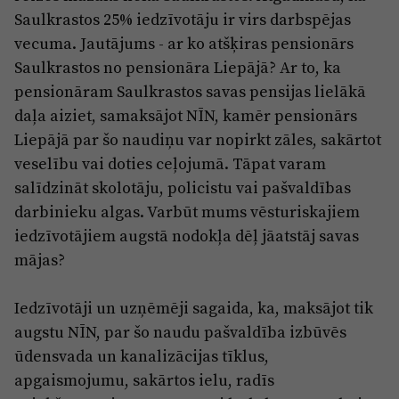
Saulkrastos 25% iedzīvotāju ir virs darbspējas
vecuma. Jautājums - ar ko atšķiras pensionārs
Saulkrastos no pensionāra Liepājā? Ar to, ka
pensionāram Saulkrastos savas pensijas lielākā
daļa aiziet, samaksājot NĪN, kamēr pensionārs
Liepājā par šo naudiņu var nopirkt zāles, sakārtot
veselību vai doties ceļojumā. Tāpat varam
salīdzināt skolotāju, policistu vai pašvaldības
darbinieku algas. Varbūt mums vēsturiskajiem
iedzīvotājiem augstā nodokļa dēļ jāatstāj savas
mājas?
Iedzīvotāji un uzņēmēji sagaida, ka, maksājot tik
augstu NĪN, par šo naudu pašvaldība izbūvēs
ūdensvada un kanalizācijas tīklus,
apgaismojumu, sakārtos ielu, radīs