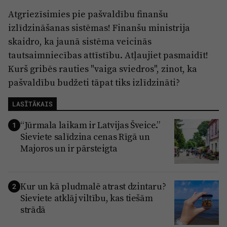
Atgriezīsimies pie pašvaldību finanšu
izlīdzināšanas sistēmas! Finanšu ministrija
skaidro, ka jaunā sistēma veicinās
tautsaimniecības attīstību. Atļaujiet pasmaidīt!
Kurš gribēs rauties "vaiga sviedros", zinot, ka
pašvaldību budžeti tāpat tiks izlīdzināti?
LASĪTĀKAIS
“Jūrmala laikam ir Latvijas Šveice.”
1
Sieviete salīdzina cenas Rīgā un
Majoros un ir pārsteigta
Kur un kā pludmalē atrast dzintaru?
2
Sieviete atklāj viltību, kas tiešām
strādā