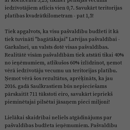
iedzīvotājiem atlicis vien 0,7. Savukārt teritorijas
platības kvadrātkilometram - pat 1,5!
Tiek apgalvots, ka visu pašvaldību budžeti it kā
tiek tuvināti "bagātākajai" Latvijas pašvaldībai -
Garkalnei, un valsts dotē visas pašvaldības.
Realitātē visām pašvaldībām tiek atstāti tikai 40%
no ieņēmumiem, atlikušos 60% izlīdzinot, ņemot
vērā iedzīvotāju vecumu un teritorijas platību.
Ņemot vērā šos rezultātus, aprēķināts, ka jau
2016. gadā Saulkrastiem būs nepieciešams
pārskaitīt 711 tūkstoti eiro, savukārt iepriekš
pieminētajai pilsētai jāsaņem pieci miljoni!
Lielākai skaidrībai neliels atgādinājums par
pašvaldības budžeta ieņēmumiem. Pašvaldību