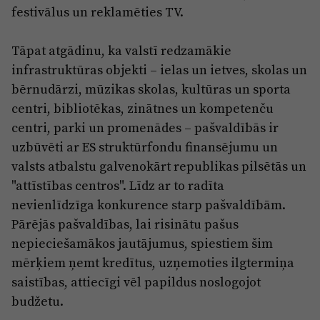
festivālus un reklamēties TV.
Tāpat atgādinu, ka valstī redzamākie
infrastruktūras objekti – ielas un ietves, skolas un
bērnudārzi, mūzikas skolas, kultūras un sporta
centri, bibliotēkas, zinātnes un kompetenču
centri, parki un promenādes – pašvaldībās ir
uzbūvēti ar ES struktūrfondu finansējumu un
valsts atbalstu galvenokārt republikas pilsētās un
"attīstības centros". Līdz ar to radīta
nevienlīdzīga konkurence starp pašvaldībām.
Pārējās pašvaldības, lai risinātu pašus
nepieciešamākos jautājumus, spiestiem šim
mērķiem ņemt kredītus, uzņemoties ilgtermiņa
saistības, attiecīgi vēl papildus noslogojot
budžetu.