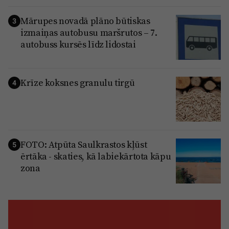
Mārupes novadā plāno būtiskas
3
izmaiņas autobusu maršrutos – 7.
autobuss kursēs līdz lidostai
Krīze koksnes granulu tirgū
4
FOTO: Atpūta Saulkrastos kļūst
5
ērtāka - skaties, kā labiekārtota kāpu
zona