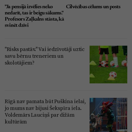
"Ja pensijā izvēlies neko
Cilvēcības cēlums un posts
nedarīt, tas ir beigu sākums."
Profesors Zaļkalns stāsta, kā
svinēt dzīvi
"Risks pastāv." Vai iedzīvotāji uztic
savu bērnu treneriem un
skolotājiem?
Rīgā nav pamata būt Puškina ielai,
jo mums nav bijusi Šekspīra iela.
Voldemārs Lauciņš par dižām
kultūrām