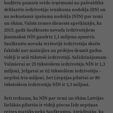
budžetu pamatā veido ieņēmumi no pašvaldībā
deklarēto iedzīvotāju ienākuma nodokļa (IIN) un
no nekustamā īpašuma nodokļa (NĪN) par zemi
un ēkām. Valsts zemes dienests aprēķinājis, ka
2015. gadā Saulkrastu novada iedzīvotājiem
jāsamaksā NĪN gandrīz 1,1 miljona apmērā.
Saulkrastu novada teritorijā iedzīvotāju skaits
faktiski nav mainījies un pēdējos desmit gadus
vidēji ir seši tūkstoši iedzīvotāji. Salīdzinājumam -
Valmierai ar 25 tūkstošiem iedzīvotāju NĪN ir 1,3
miljoni, Jelgavai ar 62 tūkstošiem iedzīvotāju –
nepilni trīs miljoni, bet Liepājas pilsētai ar 80
tūkstošiem iedzīvotāju NĪN ir 3,3 miljoni.
Šeit redzams, ka NĪN par zemi un ēkām Latvijas
lielākās pilsētās ir vidēji piecas līdz septiņas
reizes mazāks nekā Saulkrastos. Atgādināšu, ka