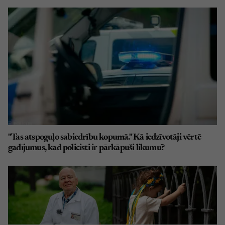
"Tas atspoguļo sabiedrību kopumā." Kā iedzīvotāji vērtē
gadījumus, kad policisti ir pārkāpuši likumu?