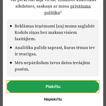
Privātuma politika
sīkdatnes, saskaņā ar mūsu
privātuma
Ētikas kodekss
politiku
?
Lietošanas noteikumi
Pārredzamības paziņojumi
Reklāmas ieņēmumi ļauj mums saglabāt
Kodols ziņas bez maksas visiem
lasītājiem.
Eiropas Savienības Atveseļošanas un noturības mehānisma plāna
Analītika palīdz saprast, kuras tēmas tev
2.2. reformu un investīciju virziena “Uzņēmumu digitālā
transformācija un inovācijas” 2.2.1.5.i. investīcijas “Mediju nozares
ir svarīgas.
uzņēmumu digitālās transformācijas veicināšana” pasākuma
“Mācības mediju nozares speciālistu digitālās kompetences un
Mēs nepārdodam tavus datus trešajām
zināšanu pilnveidošanai” projektā Latvijas Mediju nozares
pusēm.
kompetenču centrs (2.2.1.5.i.0/2/24/A/CFLA/001).
Piekrītu
Nepiekrītu