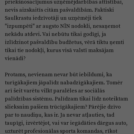
priekšnosacījumus uzņēmējdarbības attīstībai,
nevis aizskaitīs citām pašvaldībām. Faktiski
Saulkrastu iedzīvotāji un uzņēmēji tiek
"izpumpēti" ar augsto NĪN nodokli, nesaņemot
nekādu atdevi. Vai nebūtu tikai godīgi, ja
izlīdzinot pašvaldību budžetus, vērā tiktu ņemti
tikai tie nodokļi, kurus visā valstī maksājam
vienādi?
Protams, nevienam nevar būt iebildumi, ka
turīgākajiem jāpalīdz nabadzīgākajiem. Tomēr
arī šeit varētu vilkt paralēles ar sociālās
palīdzības sistēmu. Palīdzam tikai līdz noteiktam
slieksnim pašiem trūcīgākajiem? Pārējie dzīvo
par to naudiņu, kas ir. Ja nevar atļauties, tad
taupīgi, izvērtējot, vai var iegādāties dārgus auto,
uzturēt profesionālas sporta komandas, rīkot