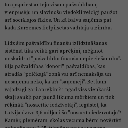
to apspriest ar teju visām pašvaldībām,
vienpusēju un slavinošu viedokli veicīgi paužot
arī sociālajos tīklos. Un kā balvu saņēmis pat
kāda Kurzemes lielpilsētas vadītāja atzinību.
Līdz šim pašvaldību finanšu izlīdzināšanas
sistēmā tika veikti gari aprēķini, mēģinot
noskaidrot "pašvaldību finanšu nepieciešamību".
Bija pašvaldības "donori", pašvaldības, kas
atradās "pelēkajā" zonā vai arī nemaksāja un
nesaņēma neko, kā arī "saņēmēji". Bet kam
vajadzīgi gari aprēķini? Tagad viss vienkārši -
skaļi saukļi par jaunā likuma mērķiem un tiek
rēķināti "nosacītie iedzīvotāji", iegūstot, ka
Latvijā dzīvo 3,6 miljoni šo "nosacīto iedzīvotāju"!
Kamēr, piemēram, skolas vecuma bērni novērtēti
ar koeficentu 3,25, tikmēr pensijas vecuma