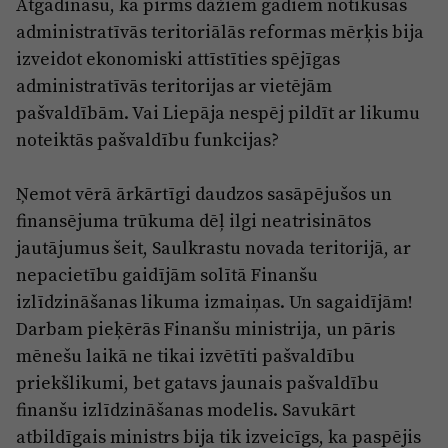
Atgādināšu, ka pirms dažiem gadiem notikušās
Reklāma
Jūrmala
administratīvās teritoriālās reformas mērķis bija
Par laikrakstu
izveidot ekonomiski attīstīties spējīgas
Privātuma politika
administratīvās teritorijas ar vietējām
pašvaldībām. Vai Liepāja nespēj pildīt ar likumu
Ētikas kodekss
noteiktās pašvaldību funkcijas?
Lietošanas noteikumi
Pārredzamības paziņojumi
Ņemot vērā ārkārtīgi daudzos sasāpējušos un
finansējuma trūkuma dēļ ilgi neatrisinātos
Sludinājumi
jautājumus šeit, Saulkrastu novada teritorijā, ar
nepacietību gaidījām solītā Finanšu
izlīdzināšanas likuma izmaiņas. Un sagaidījām!
Darbam pieķērās Finanšu ministrija, un pāris
mēnešu laikā ne tikai izvētīti pašvaldību
priekšlikumi, bet gatavs jaunais pašvaldību
finanšu izlīdzināšanas modelis. Savukārt
atbildīgais ministrs bija tik izveicīgs, ka paspējis