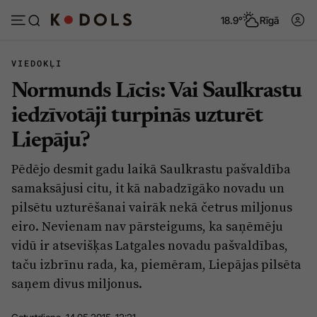
18.9°
Rīgā
VIEDOKĻI
Normunds Līcis: Vai Saulkrastu
Abonēt
Pieslēgties
iedzīvotāji turpinās uzturēt
Liepāju?
Ziņas
Tēmas
Pēdējo desmit gadu laikā Saulkrastu pašvaldība
Politika
Viedokļi
samaksājusi citu, it kā nabadzīgāko novadu un
Pašvaldības
Dzīve un ticība
pilsētu uzturēšanai vairāk nekā četrus miljonus
eiro. Nevienam nav pārsteigums, ka saņēmēju
Izglītība
Ekonomika
vidū ir atsevišķas Latgales novadu pašvaldības,
Veselība
Krimināli
taču izbrīnu rada, ka, piemēram, Liepājas pilsēta
Ģimene
Izklaide
saņem divus miljonus.
Vide
Sarunas