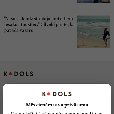
"Vasarā daudz strādāju, bet citiem
iesaku atpūsties." Cilvēki par to, kā
pavada vasaru
Kontakti
Reklāma
Mēs cienām tavu privātumu
Par laikrakstu
Vai piekrītat šajā vietnē izmantot analītikas