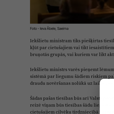
Foto - Ieva Ābele, Saeima
Iekšlietu ministram tiks piešķirtas ties
kļūt par cietušajiem vai tikt iesaistītie
bruņotās grupās, vai kuriem var likt akt
Iekšlietu ministrs varēs pieņemt lēmu
sistēmā par liegumu šādiem riskiem pak
draudu novēršanas nolūkā uz laiku viņu
Šādas pašas tiesības būs arī Valsts pol
reizē viņam būs tiesības šādu liegumu n
cietušajiem cilvēku tirdzniecībā vai sai