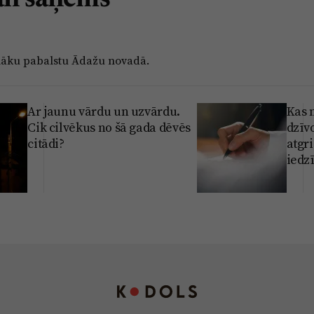
elāku pabalstu Ādažu novadā.
Ar jaunu vārdu un uzvārdu.
Kas 
Cik cilvēkus no šā gada dēvēs
dzīv
citādi?
atgri
iedzī