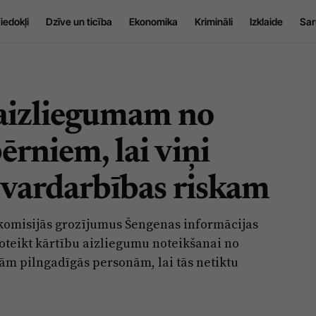
iedokļi
Dzīve un ticība
Ekonomika
Krimināli
Izklaide
Sar
 aizliegumam no
bērniem, lai viņi
 vardarbības riskam
 komisijās grozījumus Šengenas informācijas
oteikt kārtību aizliegumu noteikšanai no
ām pilngadīgās personām, lai tās netiktu