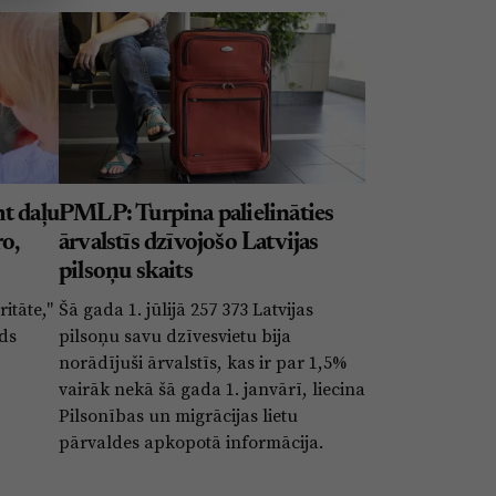
t daļu
PMLP: Turpina palielināties
ro,
ārvalstīs dzīvojošo Latvijas
pilsoņu skaits
itāte,"
Šā gada 1. jūlijā 257 373 Latvijas
rds
pilsoņu savu dzīvesvietu bija
norādījuši ārvalstīs, kas ir par 1,5%
vairāk nekā šā gada 1. janvārī, liecina
Pilsonības un migrācijas lietu
pārvaldes apkopotā informācija.