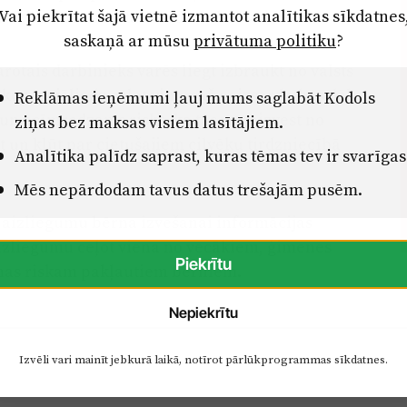
Vai piekrītat šajā vietnē izmantot analītikas sīkdatnes
 dzimumu saistītas vardarbības veidiem.
saskaņā ar mūsu
privātuma politiku
?
arotais darbinieks varēs liegt izbraukt no valsts
urām jāliedz ceļot viņu pašu aizsardzības dēļ
Reklāmas ieņēmumi ļauj mums saglabāt Kodols
un acīmredzams risks, ka tās var aizvest no
ziņas bez maksas visiem lasītājiem.
tāt un kļūt par cietušajiem cilvēku tirdzniecībā
Analītika palīdz saprast, kuras tēmas tev ir svarīgas
Mēs nepārdodam tavus datus trešajām pusēm.
 aizliegumu bērna izvešanai informācijas
aizliegumu ceļot viena no vecākiem, ģimenes
Piekrītu
anas riskam pakļautiem bērniem.
Nepiekrītu
Izvēli vari mainīt jebkurā laikā, notīrot pārlūkprogrammas sīkdatnes.