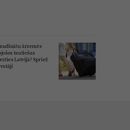
mudinātu ārzemēs
ojošos tautiešus
ezties Latvijā? Spriež
votāji