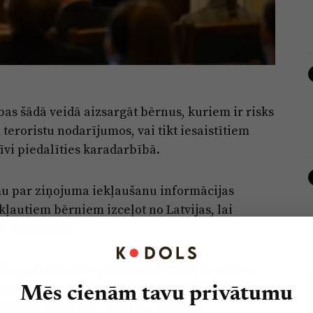
ības šādā veidā aizsargāt bērnus, kuriem ir risks
m teroristu nodarījumos, vai tikt iesaistītiem
īvi piedalīties karadarbībā.
mu par ziņojuma iekļaušanu informācijas
ļautiem bērniem izceļot no Latvijas, lai
s aizsargātu.
icijas priekšnieka pilnvarotajam darbiniekam,
oteikt arī bērniem, kuri var kļūt par
Mēs cienām tavu privātumu
stībā ar piespiedu laulību, sieviešu