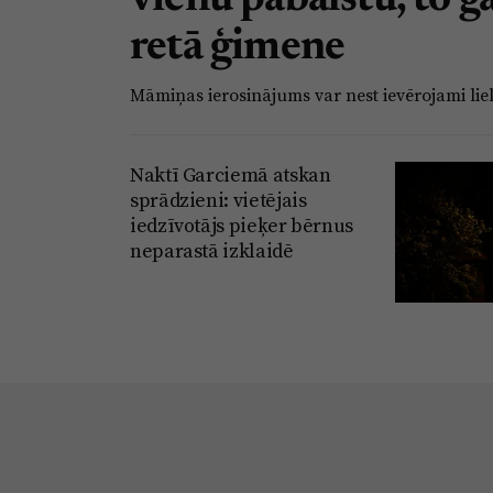
retā ģimene
Māmiņas ierosinājums var nest ievērojami li
Naktī Garciemā atskan
sprādzieni: vietējais
iedzīvotājs pieķer bērnus
neparastā izklaidē