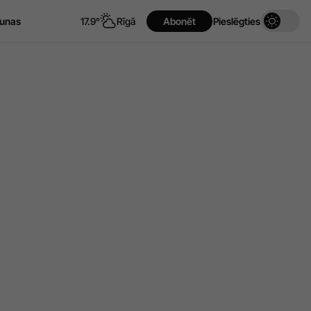
unas
17.9°
Rīgā
Abonēt
Pieslēgties