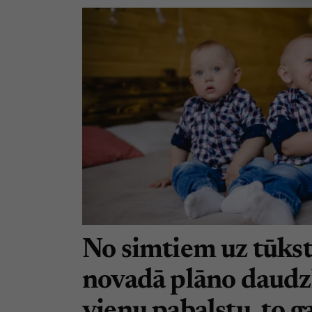
No simtiem uz tūks
novadā plāno daudzk
vienu pabalstu, to 