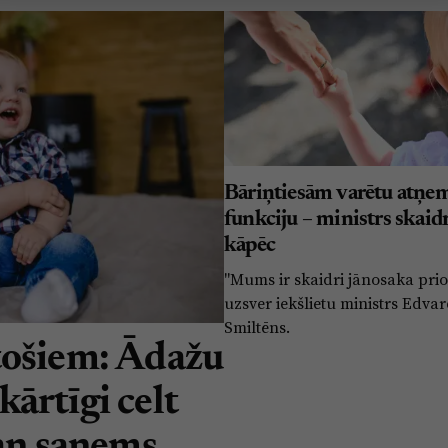
Bāriņtiesām varētu atņem
funkciju – ministrs skaid
kāpēc
"Mums ir skaidri jānosaka prior
uzsver iekšlietu ministrs Edva
Smiltēns.
tošiem: Ādažu
ārtīgi celt
gan saņems