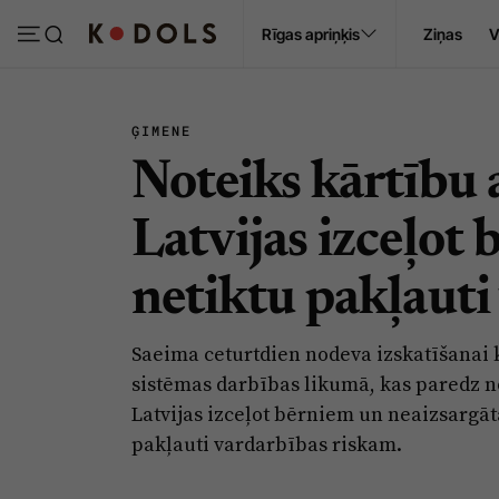
Ropaži
Rīgas apriņķis
Ziņas
V
Pasākumi
Sludinājumi
ĢIMENE
Noteiks kārtību
Latvijas izceļot 
netiktu pakļauti
Saeima ceturtdien nodeva izskatīšanai
sistēmas darbības likumā, kas paredz n
Latvijas izceļot bērniem un neaizsargāt
pakļauti vardarbības riskam.