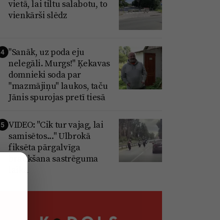
vietā, lai tiltu salabotu, to
vienkārši slēdz
"Sanāk, uz poda eju
4
nelegāli. Murgs!" Ķekavas
domnieki soda par
"mazmājiņu" laukos, taču
Jānis spurojas pretī tiesā
VIDEO: "Cik tur vajag, lai
5
samisētos..." Ulbrokā
fiksēta pārgalvīga
braukšana sastrēguma
laikā