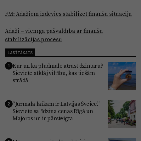
FM: Ādažiem izdevies stabilizēt finanšu situāciju
Ādaži – vienīgā pašvaldība ar finanšu
stabilizācijas procesu
LASĪTĀKAIS
Kur un kā pludmalē atrast dzintaru?
1
Sieviete atklāj viltību, kas tiešām
strādā
“Jūrmala laikam ir Latvijas Šveice.”
2
Sieviete salīdzina cenas Rīgā un
Majoros un ir pārsteigta