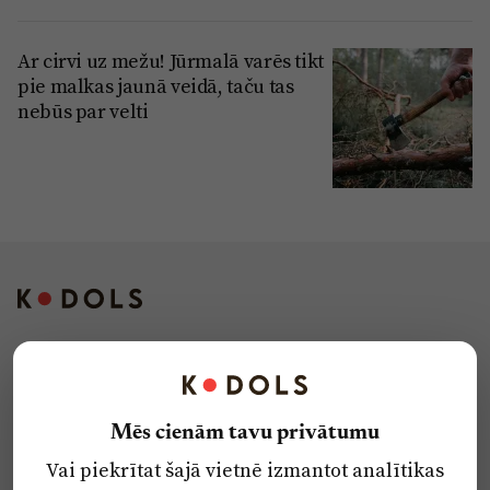
Ar cirvi uz mežu! Jūrmalā varēs tikt
pie malkas jaunā veidā, taču tas
nebūs par velti
Kontakti
Reklāma
Mēs cienām tavu privātumu
Par laikrakstu
Vai piekrītat šajā vietnē izmantot analītikas
Privātuma politika