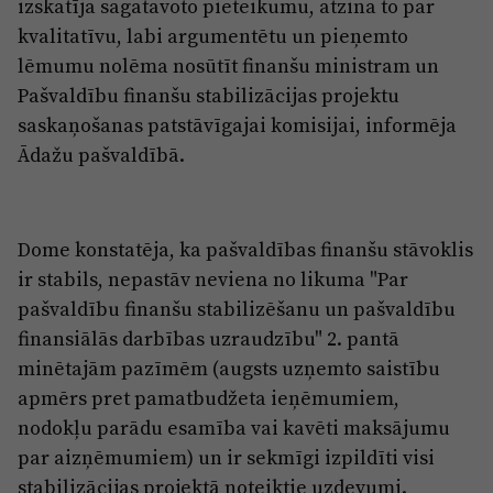
Reklāma
izskatīja sagatavoto pieteikumu, atzina to par
Jūrmala
kvalitatīvu, labi argumentētu un pieņemto
Par laikrakstu
lēmumu nolēma nosūtīt finanšu ministram un
Privātuma politika
Pašvaldību finanšu stabilizācijas projektu
saskaņošanas patstāvīgajai komisijai, informēja
Ētikas kodekss
Ādažu pašvaldībā.
Lietošanas noteikumi
Pārredzamības paziņojumi
Dome konstatēja, ka pašvaldības finanšu stāvoklis
Sludinājumi
ir stabils, nepastāv neviena no likuma "Par
pašvaldību finanšu stabilizēšanu un pašvaldību
finansiālās darbības uzraudzību" 2. pantā
minētajām pazīmēm (augsts uzņemto saistību
apmērs pret pamatbudžeta ieņēmumiem,
nodokļu parādu esamība vai kavēti maksājumu
par aizņēmumiem) un ir sekmīgi izpildīti visi
stabilizācijas projektā noteiktie uzdevumi.