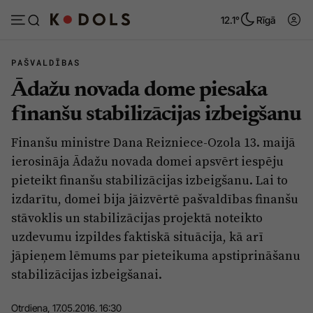
12.1°
Rīgā
PAŠVALDĪBAS
Ādažu novada dome piesaka
Abonēt
Pieslēgties
finanšu stabilizācijas izbeigšanu
Finanšu ministre Dana Reizniece-Ozola 13. maijā
Ziņas
Tēmas
ierosināja Ādažu novada domei apsvērt iespēju
Politika
Viedokļi
pieteikt finanšu stabilizācijas izbeigšanu. Lai to
izdarītu, domei bija jāizvērtē pašvaldības finanšu
Pašvaldības
Dzīve un ticība
stāvoklis un stabilizācijas projektā noteikto
Izglītība
Ekonomika
uzdevumu izpildes faktiskā situācija, kā arī
Veselība
Krimināli
jāpieņem lēmums par pieteikuma apstiprināšanu
stabilizācijas izbeigšanai.
Ģimene
Izklaide
Vide
Sarunas
Otrdiena, 17.05.2016. 16:30