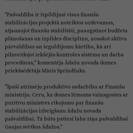
"Pašvaldība ir izpildījusi visus finanšu
stabilizācijas projektā noteiktos uzdevumus,
atjaunojot finanšu stabilitāti, paaugstinot budžeta
plānošanas un izpildes disciplīnu, nosakot aktīvu
pārvaldības un ieguldījumu kārtību, kā arī
pilnveidojot iekšējās kontroles sistēmu un darba
procedūras," komentēja Ādažu novada domes
priekšsēdētājs Māris Sprindžuks.
"Īpaši atzīmēju produktīvo sadarbību ar Finanšu
ministriju. Ceru, ka domes lēmums vainagosies ar
pozitīvu ministres rīkojumu par finanšu
stabilizācijas izbeigšanu Ādažu novada
pašvaldībai. Tā būtu patiesi laba ziņa pašvaldībai
Gaujas svētkos Ādažos."