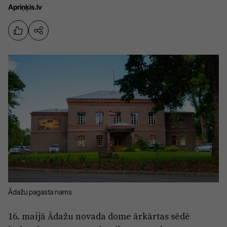
Apriņķis.lv
Sports
Pasākumi
Drošība
Pierīga
Projekti
Ādaži
Mediju atbalsta fonds
Ķekava
Zivju fonds
Mārupe
Zaļā nākotne
Olaine
Iedvesmai nav vecuma
Ropaži
Vide
Salaspils
Kodols
Ādažu pagasta nams
Saulkrasti
Kontakti
16. maijā Ādažu novada dome ārkārtas sēdē
Sigulda