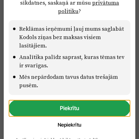
sīkdatnes, saskaņā ar mūsu
privātuma
Ētikas kodekss
politiku
?
Lietošanas noteikumi
Pārredzamības paziņojumi
Reklāmas ieņēmumi ļauj mums saglabāt
Kodols ziņas bez maksas visiem
lasītājiem.
Eiropas Savienības Atveseļošanas un noturības mehānisma plāna
Analītika palīdz saprast, kuras tēmas tev
2.2. reformu un investīciju virziena “Uzņēmumu digitālā
transformācija un inovācijas” 2.2.1.5.i. investīcijas “Mediju nozares
ir svarīgas.
uzņēmumu digitālās transformācijas veicināšana” pasākuma
Mēs nepārdodam tavus datus trešajām
“Mācības mediju nozares speciālistu digitālās kompetences un
zināšanu pilnveidošanai” projektā Latvijas Mediju nozares
pusēm.
kompetenču centrs (2.2.1.5.i.0/2/24/A/CFLA/001).
Piekrītu
Nepiekrītu