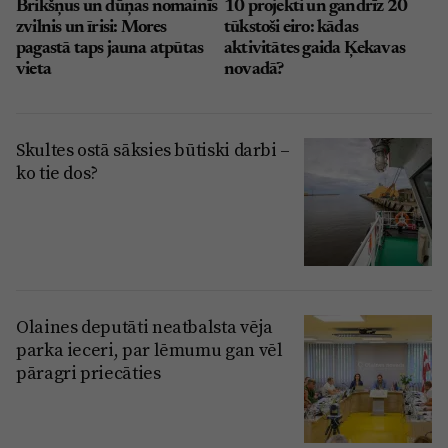
Brikšņus un dūņas nomainīs
10 projekti un gandrīz 20
zvilnis un īrisi: Mores
tūkstoši eiro: kādas
pagastā taps jauna atpūtas
aktivitātes gaida Ķekavas
vieta
novadā?
Skultes ostā sāksies būtiski darbi –
ko tie dos?
Olaines deputāti neatbalsta vēja
parka ieceri, par lēmumu gan vēl
pāragri priecāties