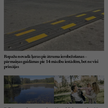
Ropažu novadā ķeras pie ātruma ierobežošanas –
pārmaiņas gaidāmas pie 14 mācību iestādēm, bet ne visi
priecājas