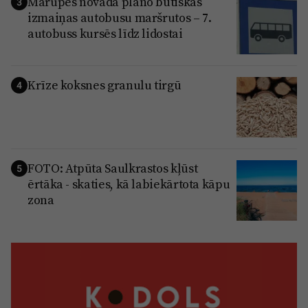
Mārupes novadā plāno būtiskas
3
izmaiņas autobusu maršrutos – 7.
autobuss kursēs līdz lidostai
Krīze koksnes granulu tirgū
4
FOTO: Atpūta Saulkrastos kļūst
5
ērtāka - skaties, kā labiekārtota kāpu
zona