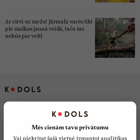
Ar cirvi uz mežu! Jūrmalā varēs tikt
pie malkas jaunā veidā, taču tas
nebūs par velti
Kontakti
Reklāma
Mēs cienām tavu privātumu
Par laikrakstu
Vai piekrītat šajā vietnē izmantot analītikas