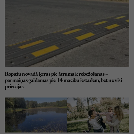
Ropažu novadā ķeras pie ātruma ierobežošanas –
pārmaiņas gaidāmas pie 14 mācību iestādēm, bet ne visi
priecājas