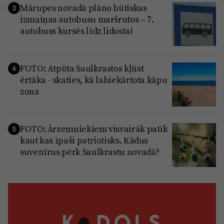
Mārupes novadā plāno būtiskas
3
izmaiņas autobusu maršrutos – 7.
autobuss kursēs līdz lidostai
FOTO: Atpūta Saulkrastos kļūst
4
ērtāka - skaties, kā labiekārtota kāpu
zona
FOTO: Ārzemniekiem visvairāk patīk
5
kaut kas īpaši patriotisks. Kādus
suvenīrus pērk Saulkrastu novadā?