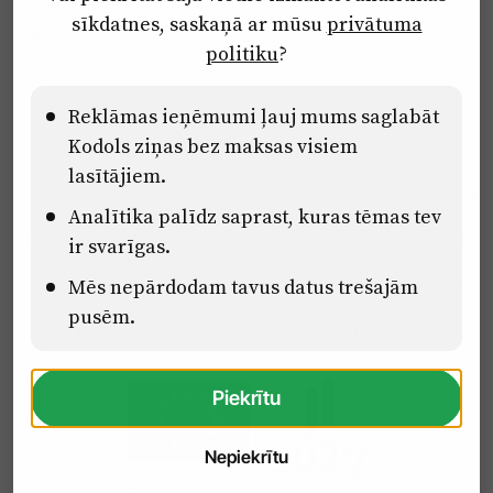
Privātuma politika
sīkdatnes, saskaņā ar mūsu
privātuma
Ētikas kodekss
politiku
?
Lietošanas noteikumi
Pārredzamības paziņojumi
Reklāmas ieņēmumi ļauj mums saglabāt
Kodols ziņas bez maksas visiem
lasītājiem.
Eiropas Savienības Atveseļošanas un noturības mehānisma plāna
Analītika palīdz saprast, kuras tēmas tev
2.2. reformu un investīciju virziena “Uzņēmumu digitālā
transformācija un inovācijas” 2.2.1.5.i. investīcijas “Mediju nozares
ir svarīgas.
uzņēmumu digitālās transformācijas veicināšana” pasākuma
“Mācības mediju nozares speciālistu digitālās kompetences un
Mēs nepārdodam tavus datus trešajām
zināšanu pilnveidošanai” projektā Latvijas Mediju nozares
pusēm.
kompetenču centrs (2.2.1.5.i.0/2/24/A/CFLA/001).
Piekrītu
Nepiekrītu