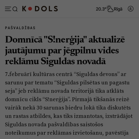
20.3°
Rīgā
PAŠVALDĪBAS
Domnīcā "S!nerģija" aktualizē
Abonēt
Pieslēgties
jautājumu par jēgpilnu vides
reklāmu Siguldas novadā
Ziņas
Tēmas
7.februārī kultūras centrā “Siguldas devons” ar
Politika
Viedokļi
sarunu par tematu “Siguldas pilsētas un pagastu
Pašvaldības
Dzīve un ticība
seja” jeb reklāmu novada teritorijā tika atklāts
domnīcu cikls “S!nerģija”. Pirmajā tikšanās reizē
Izglītība
Ekonomika
vairāk nekā 30 sarunas biedru lokā tika diskutēts
Veselība
Krimināli
un rastas atbildes, kas tiks izmantotas, izstrādājot
Ģimene
Izklaide
Siguldas novada pašvaldības saistošos
noteikumus par reklāmas izvietošanu, pavēstīja
Vide
Sarunas