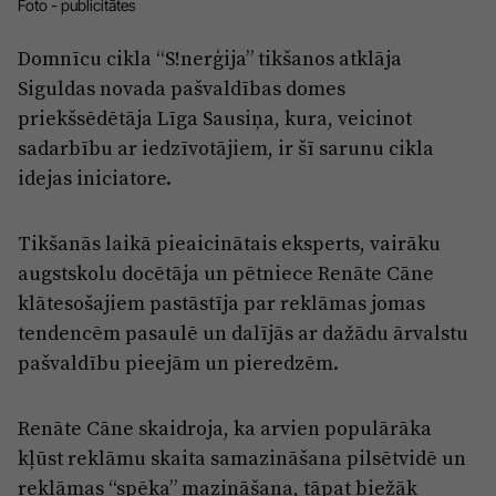
Reklāma
Foto - publicitātes
Jūrmala
Par laikrakstu
Domnīcu cikla “S!nerģija” tikšanos atklāja
Siguldas novada pašvaldības domes
Privātuma politika
priekšsēdētāja Līga Sausiņa, kura, veicinot
Ētikas kodekss
sadarbību ar iedzīvotājiem, ir šī sarunu cikla
Lietošanas noteikumi
idejas iniciatore.
Pārredzamības paziņojumi
Tikšanās laikā pieaicinātais eksperts, vairāku
Sludinājumi
augstskolu docētāja un pētniece Renāte Cāne
klātesošajiem pastāstīja par reklāmas jomas
tendencēm pasaulē un dalījās ar dažādu ārvalstu
pašvaldību pieejām un pieredzēm.
Renāte Cāne skaidroja, ka arvien populārāka
kļūst reklāmu skaita samazināšana pilsētvidē un
reklāmas “spēka” mazināšana, tāpat biežāk