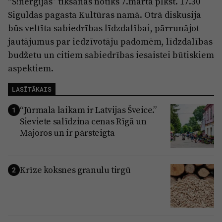
“S!nerģijas” tikšanās notiks 7.martā plkst. 17.30
Siguldas pagasta Kultūras namā. Otrā diskusija
būs veltīta sabiedrības līdzdalībai, pārrunājot
jautājumus par iedzīvotāju padomēm, līdzdalības
budžetu un citiem sabiedrības iesaistei būtiskiem
aspektiem.
LASĪTĀKAIS
“Jūrmala laikam ir Latvijas Šveice.”
1
Sieviete salīdzina cenas Rīgā un
Majoros un ir pārsteigta
Krīze koksnes granulu tirgū
2