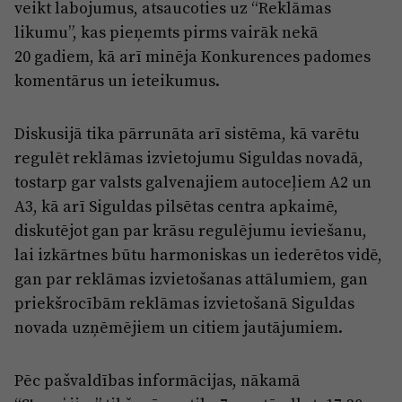
veikt labojumus, atsaucoties uz “Reklāmas
likumu”, kas pieņemts pirms vairāk nekā
20 gadiem, kā arī minēja Konkurences padomes
komentārus un ieteikumus.
Diskusijā tika pārrunāta arī sistēma, kā varētu
regulēt reklāmas izvietojumu Siguldas novadā,
tostarp gar valsts galvenajiem autoceļiem A2 un
A3, kā arī Siguldas pilsētas centra apkaimē,
diskutējot gan par krāsu regulējumu ieviešanu,
lai izkārtnes būtu harmoniskas un iederētos vidē,
gan par reklāmas izvietošanas attālumiem, gan
priekšrocībām reklāmas izvietošanā Siguldas
novada uzņēmējiem un citiem jautājumiem.
Pēc pašvaldības informācijas, nākamā