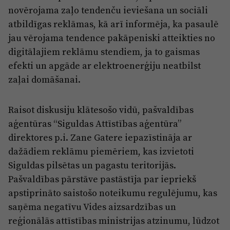
novērojama zaļo tendenču ieviešana un sociāli
atbildīgas reklāmas, kā arī informēja, ka pasaulē
jau vērojama tendence pakāpeniski atteikties no
digitālajiem reklāmu stendiem, ja to gaismas
efekti un apgāde ar elektroenerģiju neatbilst
zaļai domāšanai.
Raisot diskusiju klātesošo vidū, pašvaldības
aģentūras “Siguldas Attīstības aģentūra”
direktores p.i. Zane Gatere iepazīstināja ar
dažādiem reklāmu piemēriem, kas izvietoti
Siguldas pilsētas un pagastu teritorijās.
Pašvaldības pārstāve pastāstīja par iepriekš
apstiprināto saistošo noteikumu regulējumu, kas
saņēma negatīvu Vides aizsardzības un
reģionālās attīstības ministrijas atzinumu, lūdzot