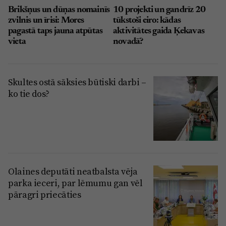
Brikšņus un dūņas nomainīs
10 projekti un gandrīz 20
zvilnis un īrisi: Mores
tūkstoši eiro: kādas
pagastā taps jauna atpūtas
aktivitātes gaida Ķekavas
vieta
novadā?
Skultes ostā sāksies būtiski darbi –
ko tie dos?
Olaines deputāti neatbalsta vēja
parka ieceri, par lēmumu gan vēl
pāragri priecāties