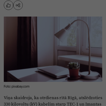
Sports
Pasākumi
Drošība
Pierīga
Projekti
Ādaži
Mediju atbalsta fonds
Ķekava
Zivju fonds
Mārupe
Zaļā nākotne
Olaine
Iedvesmai nav vecuma
Ropaži
Vide
Salaspils
Foto: pixabay.com
Kodols
Saulkrasti
Viņa skaidroja, ka otrdienas rītā Rīgā, atslēdzoties
Kontakti
330 kilovoltu (kV) kabelim starp TEC-1 un Imantas
Sigulda