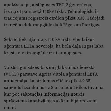
Reklāma
apakšstaciju, atslēgusies TEC-2 ģenerācija,
Jūrmala
Par laikrakstu
izsaucot pārslodzi 110kV tīklā. Tehnoloģiskais
traucējums reģistrēts otrdien plkst.9.38. Tādējādi
Privātuma politika
traucēta elektroapgāde daļā Rīgas un Pierīgas.
Ētikas kodekss
Lietošanas noteikumi
Šobrīd tiek atjaunots 110 kV tīkls. Vienlaikus
aģentūra LETA novēroja, ka lielā daļā Rīgas labā
Pārredzamības paziņojumi
krasta elektroapgāde ir atjaunojusies.
Sludinājumi
Valsts ugunsdzēsības un glābšanas dienesta
(VUGD) pārstāve Agrita Vītola aģentūrai LETA
apliecināja, ka otrdienas rītā ap plkst.9.35
saņemts izsaukums uz Starta ielu Teikas tuvumā,
kur pēc sākotnējās informācijas noticis
sprādziens kanalizācijas akā un bija redzami
dūmi.