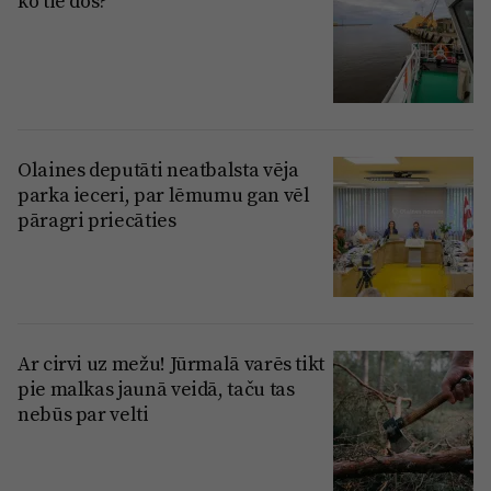
ko tie dos?
Olaines deputāti neatbalsta vēja
parka ieceri, par lēmumu gan vēl
pāragri priecāties
Ar cirvi uz mežu! Jūrmalā varēs tikt
pie malkas jaunā veidā, taču tas
nebūs par velti