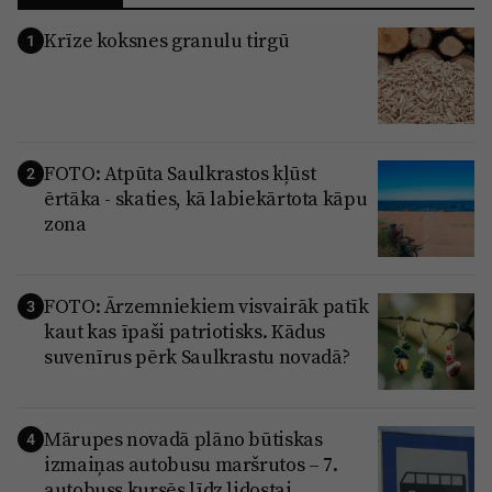
Krīze koksnes granulu tirgū
1
FOTO: Atpūta Saulkrastos kļūst
2
ērtāka - skaties, kā labiekārtota kāpu
zona
FOTO: Ārzemniekiem visvairāk patīk
3
kaut kas īpaši patriotisks. Kādus
suvenīrus pērk Saulkrastu novadā?
Mārupes novadā plāno būtiskas
4
izmaiņas autobusu maršrutos – 7.
autobuss kursēs līdz lidostai