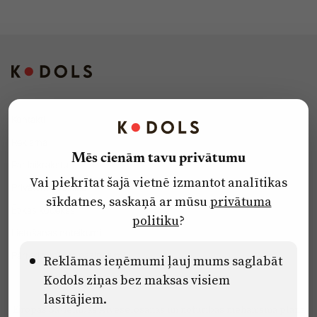
Kontakti
Reklāma
Mēs cienām tavu privātumu
Par laikrakstu
Vai piekrītat šajā vietnē izmantot analītikas
Privātuma politika
sīkdatnes, saskaņā ar mūsu
privātuma
Ētikas kodekss
politiku
?
Lietošanas noteikumi
Pārredzamības paziņojumi
Reklāmas ieņēmumi ļauj mums saglabāt
Kodols ziņas bez maksas visiem
lasītājiem.
Eiropas Savienības Atveseļošanas un noturības mehānisma plāna