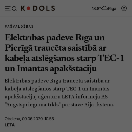
18.8°
Rīgā
PAŠVALDĪBAS
Elektrības padeve Rīgā un
Abonēt
Pieslēgties
Pierīgā traucēta saistībā ar
kabeļa atslēgšanos starp TEC-1
Ziņas
Tēmas
un Imantas apakšstaciju
Politika
Viedokļi
Elektrības padeve Rīgā traucēta saistībā ar
Pašvaldības
Dzīve un ticība
kabeļa atslēgšanos starp TEC-1 un Imantas
Izglītība
Ekonomika
apakšstaciju, aģentūru LETA informēja AS
"Augstsprieguma tīkls" pārstāve Aija Ikstena.
Veselība
Krimināli
Ģimene
Izklaide
Otrdiena, 09.06.2020. 10:55
LETA
Vide
Sarunas