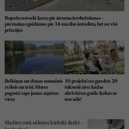
Ropažu novadā ķeras pie ātruma ierobežošanas –
pārmaiņas gaidāmas pie 14 mācību iestādēm, bet ne visi
priecājas
Brikšņus un dūņas nomainīs
10 projekti un gandrīz 20
zvilnis un īrisi: Mores
tūkstoši eiro: kādas
pagastā taps jauna atpūtas
aktivitātes gaida Ķekavas
vieta
novadā?
Skultes ostā sāksies būtiski darbi –