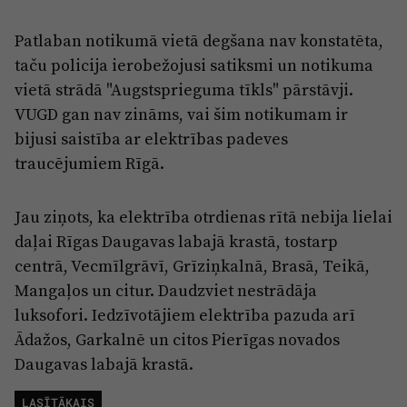
Patlaban notikumā vietā degšana nav konstatēta,
taču policija ierobežojusi satiksmi un notikuma
vietā strādā "Augstsprieguma tīkls" pārstāvji.
VUGD gan nav zināms, vai šim notikumam ir
bijusi saistība ar elektrības padeves
traucējumiem Rīgā.
Jau ziņots, ka elektrība otrdienas rītā nebija lielai
daļai Rīgas Daugavas labajā krastā, tostarp
centrā, Vecmīlgrāvī, Grīziņkalnā, Brasā, Teikā,
Mangaļos un citur. Daudzviet nestrādāja
luksofori. Iedzīvotājiem elektrība pazuda arī
Ādažos, Garkalnē un citos Pierīgas novados
Daugavas labajā krastā.
LASĪTĀKAIS