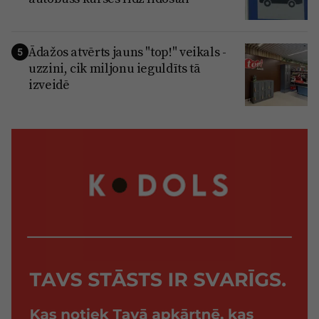
Ādažos atvērts jauns "top!" veikals -
5
uzzini, cik miljonu ieguldīts tā
izveidē