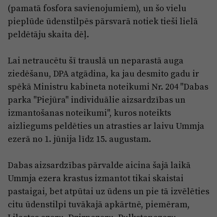
(pamatā fosfora savienojumiem), un šo vielu
pieplūde ūdenstilpēs pārsvarā notiek tieši lielā
peldētāju skaita dēļ.
Lai netraucētu šī trauslā un neparastā auga
ziedēšanu, DPA atgādina, ka jau desmito gadu ir
spēkā Ministru kabineta noteikumi Nr. 204 "Dabas
parka "Piejūra" individuālie aizsardzības un
izmantošanas noteikumi", kuros noteikts
aizliegums peldēties un atrasties ar laivu Ummja
ezerā no 1. jūnija līdz 15. augustam.
Dabas aizsardzības pārvalde aicina šajā laikā
Ummja ezera krastus izmantot tikai skaistai
pastaigai, bet atpūtai uz ūdens un pie tā izvēlēties
citu ūdenstilpi tuvākajā apkārtnē, piemēram,