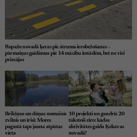
Ropažu novadā ķeras pie ātruma ierobežošanas –
pārmaiņas gaidāmas pie 14 mācību iestādēm, bet ne visi
priecājas
Brikšņus un dūņas nomainīs
10 projekti un gandrīz 20
zvilnis un īrisi: Mores
tūkstoši eiro: kādas
pagastā taps jauna atpūtas
aktivitātes gaida Ķekavas
vieta
novadā?