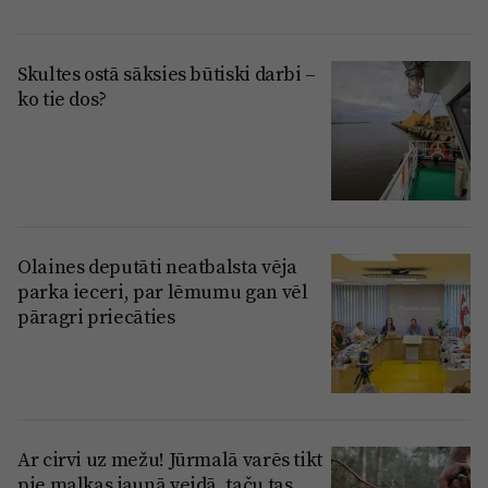
Skultes ostā sāksies būtiski darbi –
ko tie dos?
Olaines deputāti neatbalsta vēja
parka ieceri, par lēmumu gan vēl
pāragri priecāties
Ar cirvi uz mežu! Jūrmalā varēs tikt
pie malkas jaunā veidā, taču tas