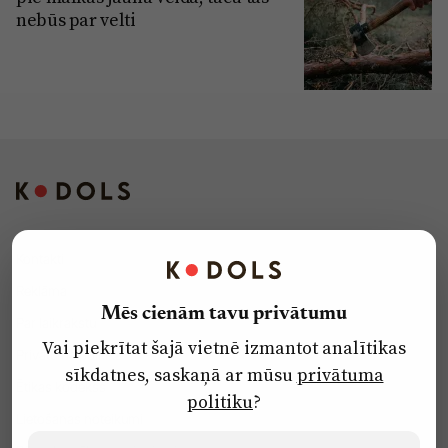
nebūs par velti
Kontakti
Reklāma
Mēs cienām tavu privātumu
Par laikrakstu
Vai piekrītat šajā vietnē izmantot analītikas
Privātuma politika
sīkdatnes, saskaņā ar mūsu
privātuma
Ētikas kodekss
politiku
?
Lietošanas noteikumi