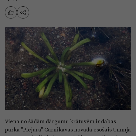
Sports
Pasākumi
Drošība
Pierīga
Projekti
Ādaži
Mediju atbalsta fonds
Ķekava
Zivju fonds
Mārupe
Zaļā nākotne
Olaine
Iedvesmai nav vecuma
Ropaži
Vide
Salaspils
Kodols
Viena no šādām dārgumu krātuvēm ir dabas
Saulkrasti
Kontakti
parkā "Piejūra" Carnikavas novadā esošais Ummja
Sigulda