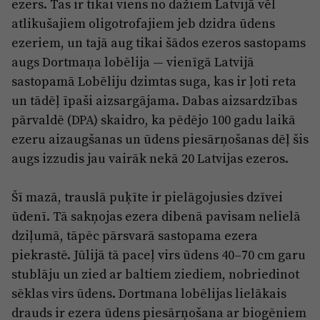
ezers. Tas ir tikai viens no dažiem Latvijā vēl
Reklāma
Jūrmala
atlikušajiem oligotrofajiem jeb dzidra ūdens
Par laikrakstu
ezeriem, un tajā aug tikai šādos ezeros sastopams
Privātuma politika
augs Dortmaņa lobēlija — vienīgā Latvijā
sastopamā Lobēliju dzimtas suga, kas ir ļoti reta
Ētikas kodekss
un tādēļ īpaši aizsargājama. Dabas aizsardzības
Lietošanas noteikumi
pārvaldē (DPA) skaidro, ka pēdējo 100 gadu laikā
Pārredzamības paziņojumi
ezeru aizaugšanas un ūdens piesārņošanas dēļ šis
augs izzudis jau vairāk nekā 20 Latvijas ezeros.
Sludinājumi
Šī mazā, trauslā puķīte ir pielāgojusies dzīvei
ūdenī. Tā sakņojas ezera dibenā pavisam nelielā
dziļumā, tāpēc pārsvarā sastopama ezera
piekrastē. Jūlijā tā paceļ virs ūdens 40–70 cm garu
stublāju un zied ar baltiem ziediem, nobriedinot
sēklas virs ūdens. Dortmana lobēlijas lielākais
drauds ir ezera ūdens piesārņošana ar biogēniem