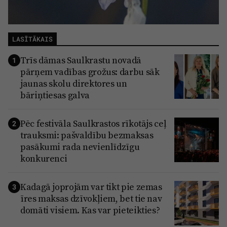
LASĪTĀKAIS
Trīs dāmas Saulkrastu novadā
1
pārņem vadības grožus: darbu sāk
jaunas skolu direktores un
bāriņtiesas galva
Pēc festivāla Saulkrastos rīkotājs ceļ
2
trauksmi: pašvaldību bezmaksas
pasākumi rada nevienlīdzīgu
konkurenci
Kadagā joprojām var tikt pie zemas
3
īres maksas dzīvokļiem, bet tie nav
domāti visiem. Kas var pieteikties?