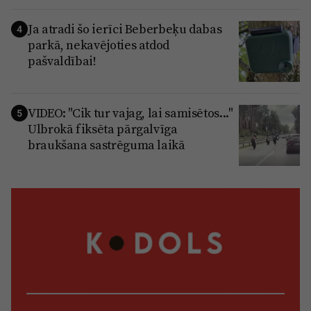
Ja atradi šo ierīci Beberbeķu dabas
4
parkā, nekavējoties atdod
pašvaldībai!
VIDEO: "Cik tur vajag, lai samisētos..."
5
Ulbrokā fiksēta pārgalvīga
braukšana sastrēguma laikā