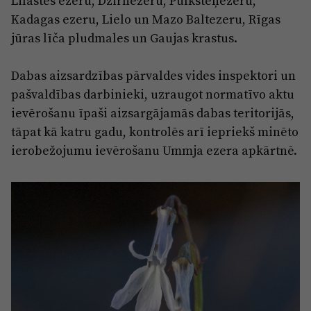
Lilastes ezeru, Dzirnezeru, Pulksteņezeru,
Kadagas ezeru, Lielo un Mazo Baltezeru, Rīgas
jūras līča pludmales un Gaujas krastus.
Dabas aizsardzības pārvaldes vides inspektori un
pašvaldības darbinieki, uzraugot normatīvo aktu
ievērošanu īpaši aizsargājamās dabas teritorijās,
tāpat kā katru gadu, kontrolēs arī iepriekš minēto
ierobežojumu ievērošanu Ummja ezera apkārtnē.