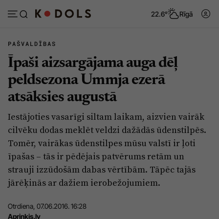
22.6°
Rīgā
PAŠVALDĪBAS
Īpaši aizsargājama auga dēļ
Abonēt
Pieslēgties
peldsezona Ummja ezerā
atsāksies augustā
Ziņas
Tēmas
Iestājoties vasarīgi siltam laikam, aizvien vairāk
Politika
Viedokļi
cilvēku dodas meklēt veldzi dažādās ūdenstilpēs.
Pašvaldības
Dzīve un ticība
Tomēr, vairākas ūdenstilpes mūsu valstī ir ļoti
īpašas – tās ir pēdējais patvērums retām un
Izglītība
Ekonomika
strauji izzūdošām dabas vērtībām. Tāpēc tajās
Veselība
Krimināli
jārēķinās ar dažiem ierobežojumiem.
Ģimene
Izklaide
Otrdiena, 07.06.2016. 16:28
Vide
Sarunas
Apriņķis.lv