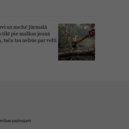
irvi uz mežu! Jūrmalā
s tikt pie malkas jaunā
, taču tas nebūs par velti
amības paziņojumi