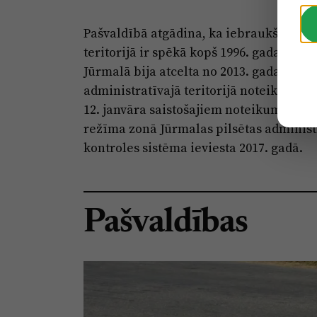
Pašvaldībā atgādina, ka iebraukšanas m
teritorijā ir spēkā kopš 1996. gada. N
Jūrmalā bija atcelta no 2013. gada rude
administratīvajā teritorijā noteikta sa
12. janvāra saistošajiem noteikumiem N
režīma zonā Jūrmalas pilsētas administr
kontroles sistēma ieviesta 2017. gadā.
Pašvaldības