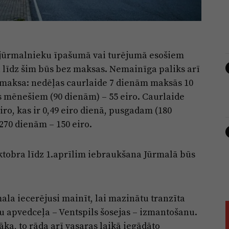
o jūrmalnieku īpašumā vai turējumā esošiem
ā līdz šim būs bez maksas. Nemainīga paliks arī
 maksa: nedēļas caurlaide 7 dienām maksās 10
īs mēnešiem (90 dienām) – 55 eiro. Caurlaide
o, kas ir 0,49 eiro dienā, pusgadam (180
270 dienām – 150 eiro.
oktobra līdz 1.aprīlim iebraukšana Jūrmalā būs
ala iecerējusi mainīt, lai mazinātu tranzīta
u apvedceļa – Ventspils šosejas – izmantošanu.
ka, to rāda arī vasaras laikā iegādāto