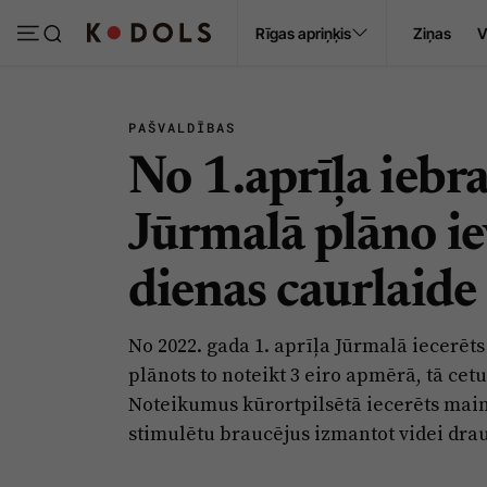
Ropaži
Rīgas apriņķis
Ziņas
V
Pasākumi
Sludinājumi
PAŠVALDĪBAS
No 1.aprīļa ieb
Jūrmalā plāno ie
dienas caurlaide
No 2022. gada 1. aprīļa Jūrmalā iecerē
plānots to noteikt 3 eiro apmērā, tā ce
Noteikumus kūrortpilsētā iecerēts main
stimulētu braucējus izmantot videi dra