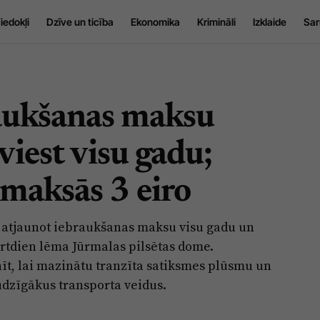
iedokļi
Dzīve un ticība
Ekonomika
Krimināli
Izklaide
Sar
raukšanas maksu
viest visu gadu;
 maksās 3 eiro
ts atjaunot iebraukšanas maksu visu gadu un
turtdien lēma Jūrmalas pilsētas dome.
īt, lai mazinātu tranzīta satiksmes plūsmu un
udzīgākus transporta veidus.