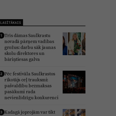
LASĪTĀKAIS
Trīs dāmas Saulkrastu
1
novadā pārņem vadības
grožus: darbu sāk jaunas
skolu direktores un
bāriņtiesas galva
Pēc festivāla Saulkrastos
2
rīkotājs ceļ trauksmi:
pašvaldību bezmaksas
pasākumi rada
nevienlīdzīgu konkurenci
Kadagā joprojām var tikt
3