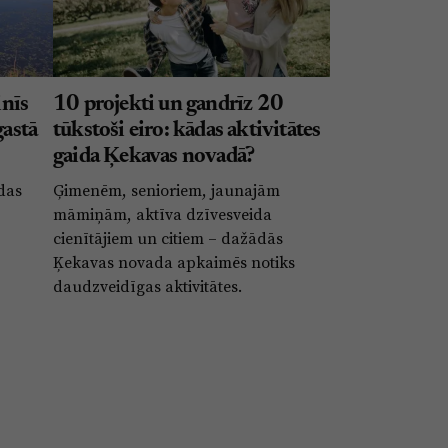
nīs
10 projekti un gandrīz 20
gastā
tūkstoši eiro: kādas aktivitātes
gaida Ķekavas novadā?
ldas
Ģimenēm, senioriem, jaunajām
māmiņām, aktīva dzīvesveida
cienītājiem un citiem – dažādās
Ķekavas novada apkaimēs notiks
daudzveidīgas aktivitātes.