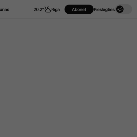
unas
20.2°
Rīgā
Abonēt
Pieslēgties