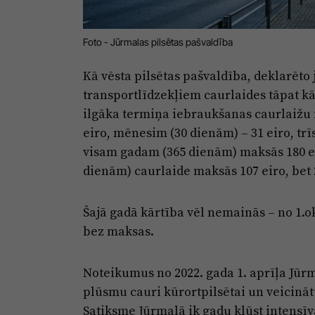
Foto - Jūrmalas pilsētas pašvaldība
Kā vēsta pilsētas pašvaldība, deklarēt
transportlīdzekļiem caurlaides tāpat k
ilgāka termiņa iebraukšanas caurlaižu
eiro, mēnesim (30 dienām) – 31 eiro, tr
visam gadam (365 dienām) maksās 180 eir
dienām) caurlaide maksās 107 eiro, bet 
Šajā gadā kārtība vēl nemainās – no 1.
bez maksas.
Noteikumus no 2022. gada 1. aprīļa Jūrm
plūsmu cauri kūrortpilsētai un veicināt
Satiksme Jūrmalā ik gadu kļūst intensīvā