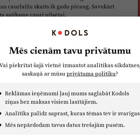
nas caurlaižu skaits ik gadu pieaug. Savukārt
a satiksme cauri pilsētai.
aucēji vienreizējo caurlaidi aizmirst nopirkt
par to samaksāt nākamajā dienā, tiek paredzēta
Mēs cienām tavu privātumu
 caurlaidi samaksāt Jūrmalas e-pakalpojumu
.
Vai piekrītat šajā vietnē izmantot analītikas sīkdatnes
saskaņā ar mūsu
privātuma politiku
?
s uzskaita pilsētas pamatbudžetā un izlieto
s vides radīšanai, vides aizsardzībai, kultūras
Reklāmas ieņēmumi ļauj mums saglabāt Kodols
riskās kārtības un drošības nodrošināšanai.
ziņas bez maksas visiem lasītājiem.
i 2,7 miljoni eiro gadā. 2021.gadā ceļu
uldīt aptuveni 6 miljonus eiro, pilsētas kopšanā
Analītika palīdz saprast, kuras tēmas tev ir svarīgas
Pilsētas kopējie ieņēmumi gadā ir aptuveni
Mēs nepārdodam tavus datus trešajām pusēm.
caurlaidēm ir neliela daļa no pilsētas
ēšanā un attīstībā ieguldītajiem līdzekļiem.