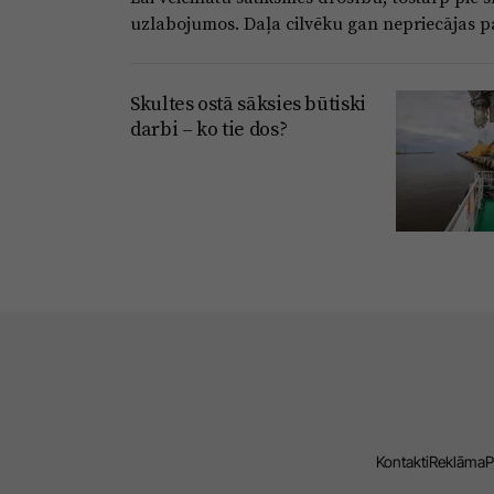
uzlabojumos. Daļa cilvēku gan nepriecājas 
Skultes ostā sāksies būtiski
darbi – ko tie dos?
Kontakti
Reklāma
P