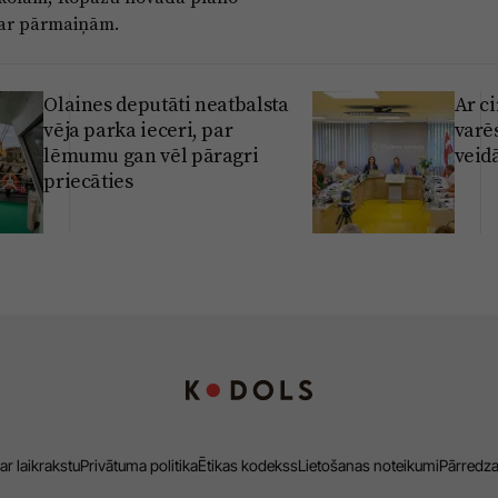
par pārmaiņām.
Olaines deputāti neatbalsta
Ar c
vēja parka ieceri, par
varē
lēmumu gan vēl pāragri
veidā
priecāties
ar laikrakstu
Privātuma politika
Ētikas kodekss
Lietošanas noteikumi
Pārredz