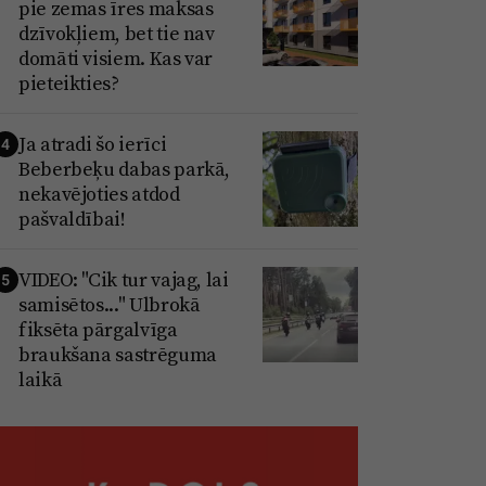
pie zemas īres maksas
dzīvokļiem, bet tie nav
domāti visiem. Kas var
pieteikties?
Ja atradi šo ierīci
4
Beberbeķu dabas parkā,
nekavējoties atdod
pašvaldībai!
VIDEO: "Cik tur vajag, lai
5
samisētos..." Ulbrokā
fiksēta pārgalvīga
braukšana sastrēguma
laikā