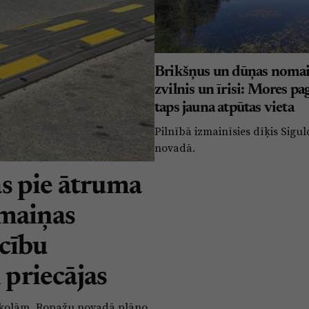
Brikšņus un dūņas nomai
zvilnis un īrisi: Mores pa
taps jauna atpūtas vieta
Pilnībā izmainīsies dīķis Sigu
novadā.
s pie ātruma
rmaiņas
cību
 priecājas
e skolām, Ropažu novadā plāno