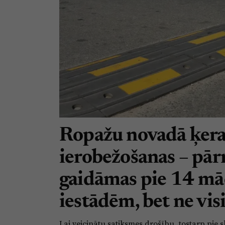
Ropažu novadā ķera
ierobežošanas – pā
gaidāmas pie 14 mā
iestādēm, bet ne visi
Lai veicinātu satiksmes drošību, tostarp pi