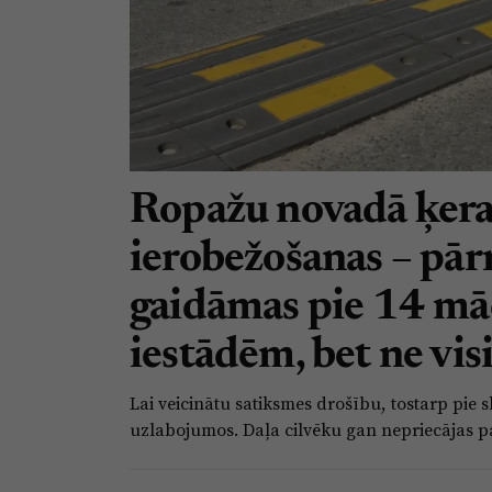
Ropažu novadā ķera
ierobežošanas – pā
gaidāmas pie 14 mā
iestādēm, bet ne visi
Lai veicinātu satiksmes drošību, tostarp pi
uzlabojumos. Daļa cilvēku gan nepriecājas 