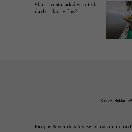
Skultes ostā sāksies būtiski
darbi – ko tie dos?
Kontakti
Reklāma
P
Eiropas Savienības Atveseļošanas un noturī