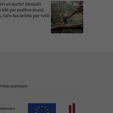
irvi uz mežu! Jūrmalā
s tikt pie malkas jaunā
, taču tas nebūs par velti
amības paziņojumi
Uzņēmumu