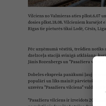
Vilciens no Valmieras aties plkst.6.07 u
dosies plkst.18.08. Vilcieniem kursējot
Rīgas tie pieturēs tikai Lodē, Cēsīs, Līg
Pēc uzņēmumā vēstītā, trešdien notiks a
dzelzceļa stacijā svinīgā atklāšana, ku
Jānis Rozenbergs un "Pasažieru vilciens
Dobeles ekspreša panākumi ļauj prognoz
populāri un liks mainīt pārvietošanās i
uzsvēra "Pasažieru vilciena" valdes pri
"Pasažieru vilciens ir izveidots 2001.