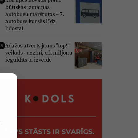
būtiskas izmaiņas
autobusu maršrutos – 7.
autobuss kursēs līdz
lidostai
Ādažos atvērts jauns "top!"
5
veikals - uzzini, cik miljonu
ieguldīts tā izveidē
,