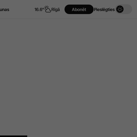
unas
16.6°
Rīgā
Abonēt
Pieslēgties