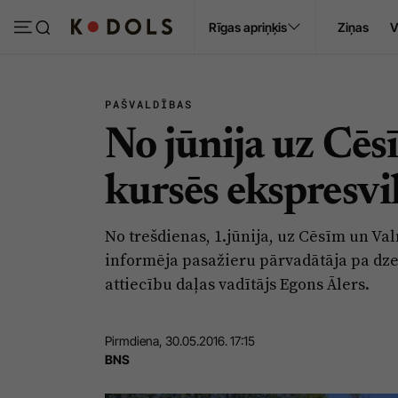
Ropaži
Rīgas apriņķis
Ziņas
V
Pasākumi
Sludinājumi
PAŠVALDĪBAS
No jūnija uz Cē
kursēs ekspresvi
No trešdienas, 1.jūnija, uz Cēsīm un Va
informēja pasažieru pārvadātāja pa dze
attiecību daļas vadītājs Egons Ālers.
Pirmdiena, 30.05.2016. 17:15
BNS