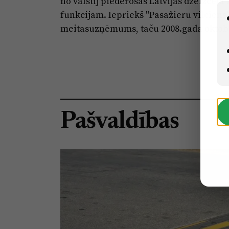
no valstij piederošās Latvijas dzelzceļa
funkcijām. Iepriekš "Pasažieru vilciens"
meitasuzņēmums, taču 2008.gada oktobr
Pašvaldības