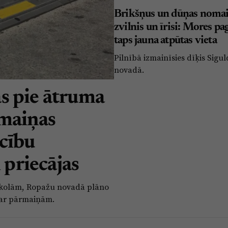
Brikšņus un dūņas nomai
zvilnis un īrisi: Mores pa
taps jauna atpūtas vieta
Pilnībā izmainīsies dīķis Sigu
novadā.
s pie ātruma
rmaiņas
cību
 priecājas
e skolām, Ropažu novadā plāno
par pārmaiņām.