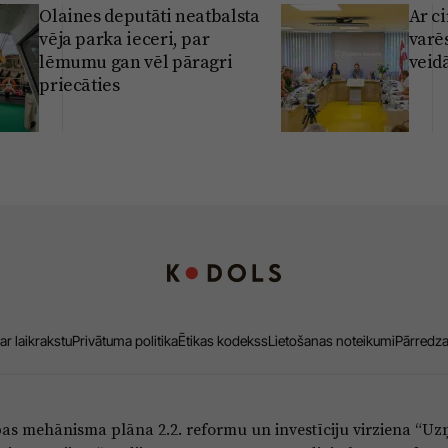
Olaines deputāti neatbalsta
Ar c
vēja parka ieceri, par
varē
lēmumu gan vēl pāragri
veidā
priecāties
ar laikrakstu
Privātuma politika
Ētikas kodekss
Lietošanas noteikumi
Pārredz
bas mehānisma plāna 2.2. reformu un investīciju virziena “