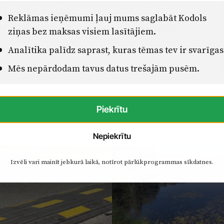
 kompānijas "Latvijas Dzelzceļš" veiktajām
 100% bija "Latvijas Dzelzceļa"
Reklāmas ieņēmumi ļauj mums saglabāt Kodols
ī tas tika pārveidots par valsts uzņēmumu.
ziņas bez maksas visiem lasītājiem.
Analītika palīdz saprast, kuras tēmas tev ir svarīgas
Mēs nepārdodam tavus datus trešajām pusēm.
Piekrītu
Nepiekrītu
Izvēli vari mainīt jebkurā laikā, notīrot pārlūkprogrammas sīkdatnes.