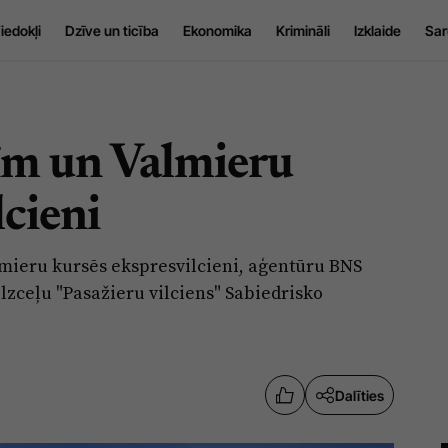
iedokļi
Dzīve un ticība
Ekonomika
Krimināli
Izklaide
Sar
sīm un Valmieru
lcieni
lmieru kursēs ekspresvilcieni, aģentūru BNS
lzceļu "Pasažieru vilciens" Sabiedrisko
Dalīties