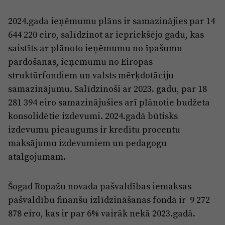
2024.gada ieņēmumu plāns ir samazinājies par 14
644 220 eiro, salīdzinot ar iepriekšējo gadu, kas
saistīts ar plānoto ieņēmumu no īpašumu
pārdošanas, ieņēmumu no Eiropas
struktūrfondiem un valsts mērķdotāciju
samazinājumu. Salīdzinoši ar 2023. gadu, par 18
281 394 eiro samazinājušies arī plānotie budžeta
konsolidētie izdevumi. 2024.gadā būtisks
izdevumu pieaugums ir kredītu procentu
maksājumu izdevumiem un pedagogu
atalgojumam.
Šogad Ropažu novada pašvaldības iemaksas
pašvaldību finanšu izlīdzināšanas fondā ir 9 272
878 eiro, kas ir par 6% vairāk nekā 2023.gadā.