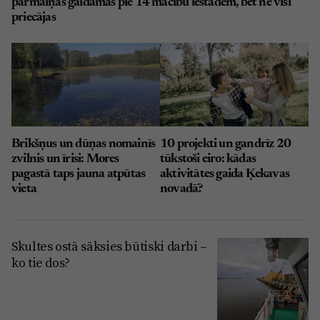
pārmaiņas gaidāmas pie 14 mācību iestādēm, bet ne visi
priecājas
Brikšņus un dūņas nomainīs
10 projekti un gandrīz 20
zvilnis un īrisi: Mores
tūkstoši eiro: kādas
pagastā taps jauna atpūtas
aktivitātes gaida Ķekavas
vieta
novadā?
Skultes ostā sāksies būtiski darbi –
ko tie dos?