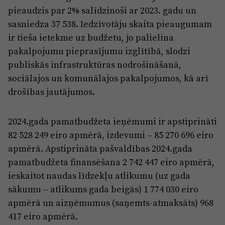
Reklāma
pieaudzis par 2% salīdzinoši ar 2023. gadu un
Jūrmala
Par laikrakstu
sasniedza 37 538. Iedzīvotāju skaita pieaugumam
ir tieša ietekme uz budžetu, jo palielina
Privātuma politika
pakalpojumu pieprasījumu izglītībā, slodzi
Ētikas kodekss
publiskās infrastruktūras nodrošināšanā,
Lietošanas noteikumi
sociālajos un komunālajos pakalpojumos, kā arī
drošības jautājumos.
Pārredzamības paziņojumi
Sludinājumi
2024.gada pamatbudžeta ieņēmumi ir apstiprināti
82 528 249 eiro apmērā, izdevumi – 85 270 696 eiro
apmērā. Apstiprināta pašvaldības 2024.gada
pamatbudžeta finansēšana 2 742 447 eiro apmērā,
ieskaitot naudas līdzekļu atlikumu (uz gada
sākumu – atlikums gada beigās) 1 774 030 eiro
apmērā un aizņēmumus (saņemts-atmaksāts) 968
417 eiro apmērā.