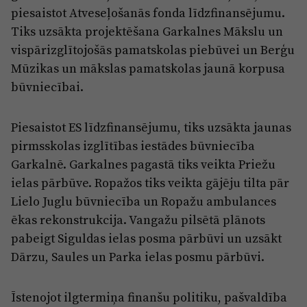
piesaistot Atveseļošanās fonda līdzfinansējumu.
Tiks uzsākta projektēšana Garkalnes Mākslu un
vispārizglītojošās pamatskolas piebūvei un Berģu
Mūzikas un mākslas pamatskolas jaunā korpusa
būvniecībai.
Piesaistot ES līdzfinansējumu, tiks uzsākta jaunas
pirmsskolas izglītības iestādes būvniecība
Garkalnē. Garkalnes pagastā tiks veikta Priežu
ielas pārbūve. Ropažos tiks veikta gājēju tilta pār
Lielo Juglu būvniecība un Ropažu ambulances
ēkas rekonstrukcija. Vangažu pilsētā plānots
pabeigt Siguldas ielas posma pārbūvi un uzsākt
Dārzu, Saules un Parka ielas posmu pārbūvi.
Īstenojot ilgtermiņa finanšu politiku, pašvaldība