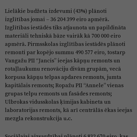
Lielākie budžeta izdevumi (43%) plānoti
izglītības jomai – 36 204 399 eiro apmērā.
Izglītības iestādēs tiks atjaunota un papildināta
materiāli tehniskā bāze vairāk kā 700 000 eiro
apmērā. Pirmsskolas izglītības iestādēs plānoti
remonti par kopējo summu 490 577 eiro, tostarp
Vangažu PII “Jancis” ieejas kāpņu remonts un
rotaļlaukumu renovāciju divām grupām, vecā
korpusa kāpņu telpas apdares remonts, jumta
kapitālais remonts; Ropažu PII “Annele” vienas
grupas telpu remonts un fasādes remonts;
Ulbrokas vidusskolas ķīmijas kabineta un
laboratorijas remonts, kā arī centrālās ēkas ieejas
mezgla rekonstrukcija u.c.
Sociālajai aizsardzībai plānoti 6 832 670 eiro, kas