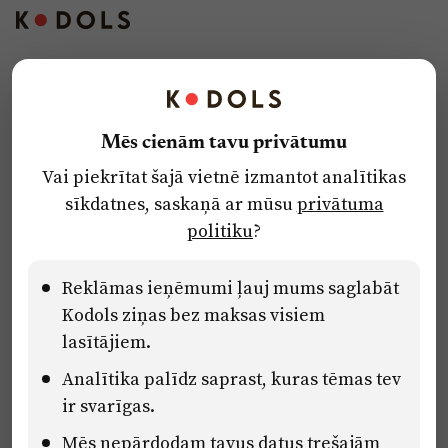
Kontakti
Reklāma
Mēs cienām tavu privātumu
Par laikrakstu
Vai piekrītat šajā vietnē izmantot analītikas
Privātuma politika
sīkdatnes, saskaņā ar mūsu
privātuma
Ētikas kodekss
politiku
?
Lietošanas noteikumi
Pārredzamības paziņojumi
Reklāmas ieņēmumi ļauj mums saglabāt
Kodols ziņas bez maksas visiem
lasītājiem.
Eiropas Savienības Atveseļošanas un noturības mehānisma plāna
Analītika palīdz saprast, kuras tēmas tev
2.2. reformu un investīciju virziena “Uzņēmumu digitālā
transformācija un inovācijas” 2.2.1.5.i. investīcijas “Mediju nozares
ir svarīgas.
uzņēmumu digitālās transformācijas veicināšana” pasākuma
Mēs nepārdodam tavus datus trešajām
“Mācības mediju nozares speciālistu digitālās kompetences un