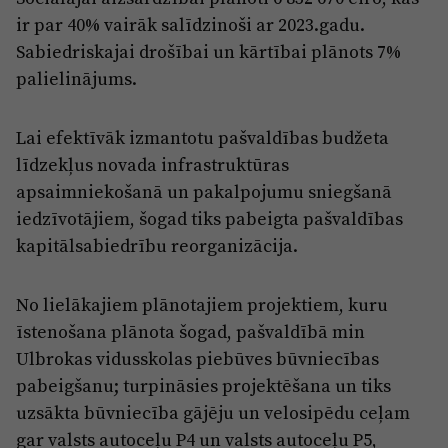
ir par 40% vairāk salīdzinoši ar 2023.gadu.
Sabiedriskajai drošībai un kārtībai plānots 7%
palielinājums.
Lai efektīvāk izmantotu pašvaldības budžeta
līdzekļus novada infrastruktūras
apsaimniekošanā un pakalpojumu sniegšanā
iedzīvotājiem, šogad tiks pabeigta pašvaldības
kapitālsabiedrību reorganizācija.
No lielākajiem plānotajiem projektiem, kuru
īstenošana plānota šogad, pašvaldībā min
Ulbrokas vidusskolas piebūves būvniecības
pabeigšanu; turpināsies projektēšana un tiks
uzsākta būvniecība gājēju un velosipēdu ceļam
gar valsts autoceļu P4 un valsts autoceļu P5,