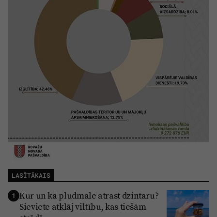
LASĪTĀKAIS
Kur un kā pludmalē atrast dzintaru?
1
Sieviete atklāj viltību, kas tiešām