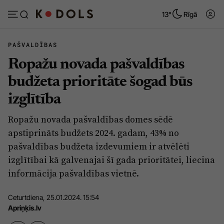
13°
Rīgā
PAŠVALDĪBAS
Ropažu novada pašvaldības
Abonēt
Pieslēgties
budžeta prioritāte šogad būs
izglītība
Ziņas
Tēmas
Ropažu novada pašvaldības domes sēdē
Politika
Viedokļi
apstiprināts budžets 2024. gadam, 43% no
Pašvaldības
Dzīve un ticība
pašvaldības budžeta izdevumiem ir atvēlēti
izglītībai kā galvenajai šī gada prioritātei, liecina
Izglītība
Ekonomika
informācija pašvaldības vietnē.
Veselība
Krimināli
Ceturtdiena, 25.01.2024. 15:54
Ģimene
Izklaide
Apriņķis.lv
Vide
Sarunas