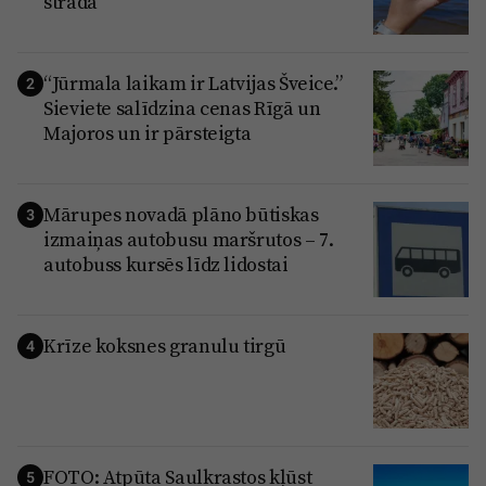
strādā
“Jūrmala laikam ir Latvijas Šveice.”
2
Sieviete salīdzina cenas Rīgā un
Majoros un ir pārsteigta
Mārupes novadā plāno būtiskas
3
izmaiņas autobusu maršrutos – 7.
autobuss kursēs līdz lidostai
Krīze koksnes granulu tirgū
4
FOTO: Atpūta Saulkrastos kļūst
5