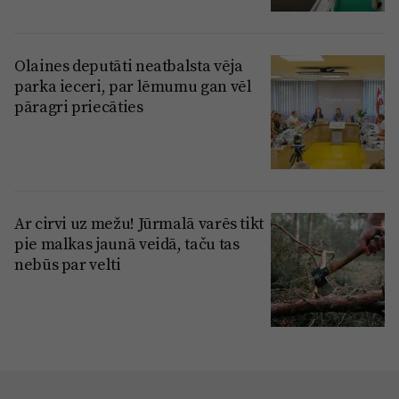
Olaines deputāti neatbalsta vēja
parka ieceri, par lēmumu gan vēl
pāragri priecāties
Ar cirvi uz mežu! Jūrmalā varēs tikt
pie malkas jaunā veidā, taču tas
nebūs par velti