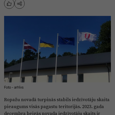
Sports
Pasākumi
Drošība
Pierīga
Projekti
Ādaži
Mediju atbalsta fonds
Ķekava
Zivju fonds
Mārupe
Zaļā nākotne
Olaine
Iedvesmai nav vecuma
Ropaži
Vide
Foto - arhīvs
Salaspils
Kodols
Ropažu novadā turpinās stabils iedzīvotāju skaita
Saulkrasti
pieaugums visās pagastu teritorijās. 2023. gada
Kontakti
Sigulda
decembra beigās novada iedzīvotāju skaits ir