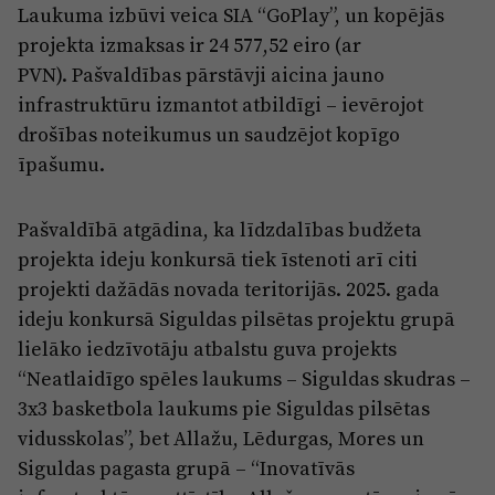
Laukuma izbūvi veica SIA “GoPlay”, un kopējās
projekta izmaksas ir 24 577,52 eiro (ar
PVN). Pašvaldības pārstāvji aicina jauno
infrastruktūru izmantot atbildīgi – ievērojot
drošības noteikumus un saudzējot kopīgo
īpašumu.
Pašvaldībā atgādina, ka līdzdalības budžeta
projekta ideju konkursā tiek īstenoti arī citi
projekti dažādās novada teritorijās. 2025. gada
ideju konkursā Siguldas pilsētas projektu grupā
lielāko iedzīvotāju atbalstu guva projekts
“Neatlaidīgo spēles laukums – Siguldas skudras –
3x3 basketbola laukums pie Siguldas pilsētas
vidusskolas”, bet Allažu, Lēdurgas, Mores un
Siguldas pagasta grupā – “Inovatīvās