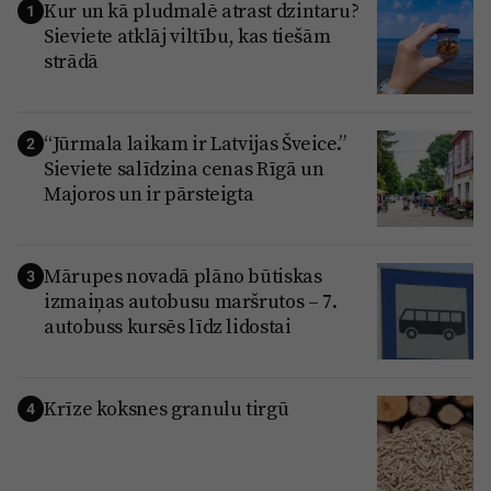
Kur un kā pludmalē atrast dzintaru?
1
Sieviete atklāj viltību, kas tiešām
strādā
“Jūrmala laikam ir Latvijas Šveice.”
2
Sieviete salīdzina cenas Rīgā un
Majoros un ir pārsteigta
Mārupes novadā plāno būtiskas
3
izmaiņas autobusu maršrutos – 7.
autobuss kursēs līdz lidostai
Krīze koksnes granulu tirgū
4