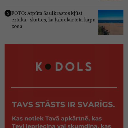
FOTO: Atpūta Saulkrastos kļūst
5
ērtāka - skaties, kā labiekārtota kāpu
zona