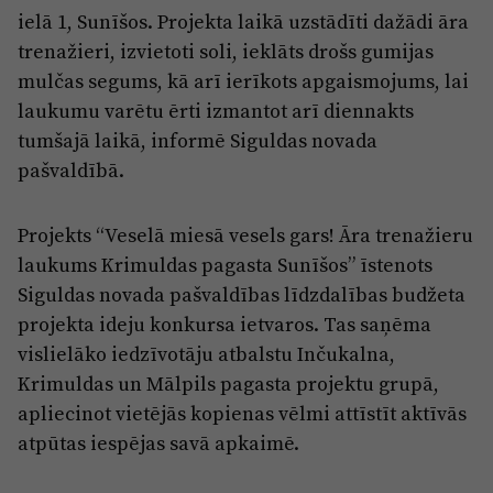
Reklāma
ielā 1, Sunīšos. Projekta laikā uzstādīti dažādi āra
Jūrmala
Par laikrakstu
trenažieri, izvietoti soli, ieklāts drošs gumijas
mulčas segums, kā arī ierīkots apgaismojums, lai
Privātuma politika
laukumu varētu ērti izmantot arī diennakts
Ētikas kodekss
tumšajā laikā, informē Siguldas novada
Lietošanas noteikumi
pašvaldībā.
Pārredzamības paziņojumi
Projekts “Veselā miesā vesels gars! Āra trenažieru
Sludinājumi
laukums Krimuldas pagasta Sunīšos” īstenots
Siguldas novada pašvaldības līdzdalības budžeta
projekta ideju konkursa ietvaros. Tas saņēma
vislielāko iedzīvotāju atbalstu Inčukalna,
Krimuldas un Mālpils pagasta projektu grupā,
apliecinot vietējās kopienas vēlmi attīstīt aktīvās
atpūtas iespējas savā apkaimē.