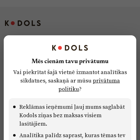
Kontakti
Reklāma
Mēs cienām tavu privātumu
Par laikrakstu
Vai piekrītat šajā vietnē izmantot analītikas
Privātuma politika
sīkdatnes, saskaņā ar mūsu
privātuma
Ētikas kodekss
politiku
?
Lietošanas noteikumi
Pārredzamības paziņojumi
Reklāmas ieņēmumi ļauj mums saglabāt
Kodols ziņas bez maksas visiem
lasītājiem.
Eiropas Savienības Atveseļošanas un noturības mehānisma plāna
Analītika palīdz saprast, kuras tēmas tev
2.2. reformu un investīciju virziena “Uzņēmumu digitālā