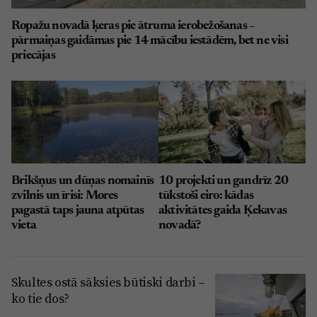
Ropažu novadā ķeras pie ātruma ierobežošanas –
pārmaiņas gaidāmas pie 14 mācību iestādēm, bet ne visi
priecājas
Brikšņus un dūņas nomainīs
10 projekti un gandrīz 20
zvilnis un īrisi: Mores
tūkstoši eiro: kādas
pagastā taps jauna atpūtas
aktivitātes gaida Ķekavas
vieta
novadā?
Skultes ostā sāksies būtiski darbi –
ko tie dos?