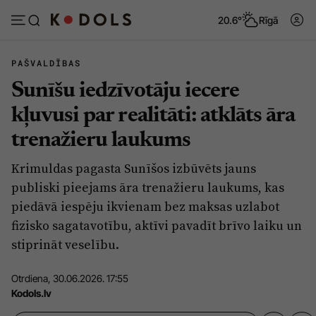
20.6°
Rīgā
PAŠVALDĪBAS
Sunīšu iedzīvotāju iecere
Abonēt
Pieslēgties
kļuvusi par realitāti: atklāts āra
trenažieru laukums
Ziņas
Tēmas
Krimuldas pagasta Sunīšos izbūvēts jauns
Politika
Viedokļi
publiski pieejams āra trenažieru laukums, kas
Pašvaldības
Dzīve un ticība
piedāvā iespēju ikvienam bez maksas uzlabot
fizisko sagatavotību, aktīvi pavadīt brīvo laiku un
Izglītība
Ekonomika
stiprināt veselību.
Veselība
Krimināli
Otrdiena, 30.06.2026. 17:55
Ģimene
Izklaide
Kodols.lv
Vide
Sarunas