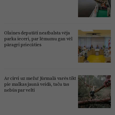
Olaines deputāti neatbalsta vēja
parka ieceri, par lēmumu gan vēl
pāragri priecāties
Ar cirvi uz mežu! Jūrmalā varēs tikt
pie malkas jaunā veidā, taču tas
nebūs par velti