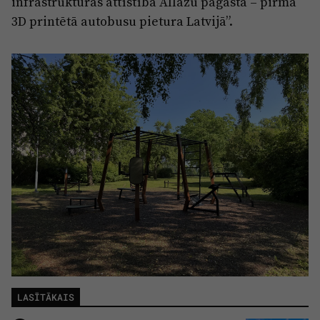
infrastruktūras attīstība Allažu pagastā – pirmā
3D printētā autobusu pietura Latvijā”.
LASĪTĀKAIS