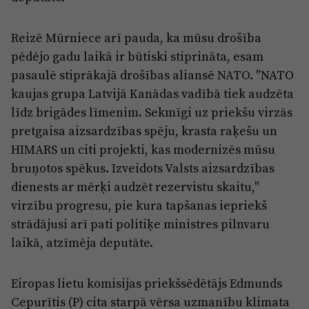
Reizē Mūrniece arī pauda, ka mūsu drošība
pēdējo gadu laikā ir būtiski stiprināta, esam
pasaulē stiprākajā drošības aliansē NATO. "NATO
kaujas grupa Latvijā Kanādas vadībā tiek audzēta
līdz brigādes līmenim. Sekmīgi uz priekšu virzās
pretgaisa aizsardzības spēju, krasta raķešu un
HIMARS un citi projekti, kas modernizēs mūsu
bruņotos spēkus. Izveidots Valsts aizsardzības
dienests ar mērķi audzēt rezervistu skaitu,"
virzību progresu, pie kura tapšanas iepriekš
strādājusi arī pati politiķe ministres pilnvaru
laikā, atzīmēja deputāte.
Eiropas lietu komisijas priekšsēdētājs Edmunds
Cepurītis (P) cita starpā vērsa uzmanību klimata