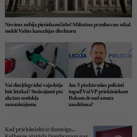
Neviens nebija pietiekami labs? Mīkstina prasības un atkal
meklē Valsts kancelejas direktoru
Vai dīzeļdegvielai vajadzēja
Jau 5 piedzērušies policisti
būt lētākai? Secinājumi pēc
šogad! Vai VP priekšniekam
akcīzes nodokļa
Rukam draud amata
samazinājuma
zaudēšana?
Kad priekšnieks ir dusmīgs...
Kulbergs aizrāda Dombravam par