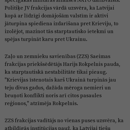
Politiķe JV frakcijas vārdā uzsvēra, ka Latvijai
kopā ar līdzīgi domājošām valstīm ir aktīvi
jāturpina spiediena izdarīšana pret Krieviju, to
izolējot, mazinot tās starptautisko ietekmi un
spējas turpināt karu pret Ukrainu.
Zaļo un zemnieku savienības (ZZS) Saeimas
frakcijas priekšsēdētājs Harijs Rokpelnis pauda,
ka starptautiskā nestabilitāte tikai pieaug.
"Krievijas īstenotais karš Ukrainā turpinās jau
teju divus gadus, dažāda mēroga nemieri un
bruņoti konflikti noris arī citos pasaules
reģionos," atzīmēja Rokpelnis.
ZZS frakcijas vadītājs no vienas puses uzsvēra, ka
atbildīgās institūcijas pauž, ka Latvijai tiešu