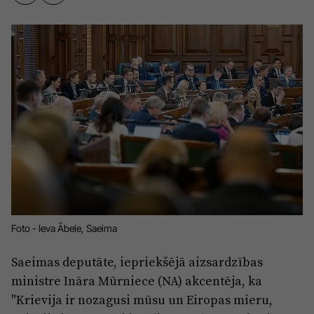
Sports
Pasākumi
Drošība
Pierīga
Projekti
Ādaži
Mediju atbalsta fonds
Ķekava
Zivju fonds
Mārupe
Zaļā nākotne
Olaine
Iedvesmai nav vecuma
Foto - Ieva Ābele, Saeima
Ropaži
Vide
Salaspils
Saeimas deputāte, iepriekšējā aizsardzības
Kodols
ministre Ināra Mūrniece (NA) akcentēja, ka
Saulkrasti
Kontakti
"Krievija ir nozagusi mūsu un Eiropas mieru,
Sigulda