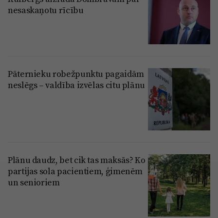
nesaskaņotu rīcību
Pāternieku robežpunktu pagaidām
neslēgs – valdība izvēlas citu plānu
Plānu daudz, bet cik tas maksās? Ko
partijas sola pacientiem, ģimenēm
un senioriem