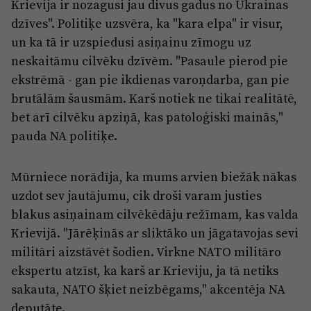
Reklāma
Krievija ir nozagusi jau divus gadus no Ukrainas
Jūrmala
dzīves". Politiķe uzsvēra, ka "kara elpa" ir visur,
Par laikrakstu
un ka tā ir uzspiedusi asiņainu zīmogu uz
Privātuma politika
neskaitāmu cilvēku dzīvēm. "Pasaule pierod pie
ekstrēmā - gan pie ikdienas varoņdarba, gan pie
Ētikas kodekss
brutālām šausmām. Karš notiek ne tikai realitātē,
Lietošanas noteikumi
bet arī cilvēku apziņā, kas patoloģiski mainās,"
Pārredzamības paziņojumi
pauda NA politiķe.
Sludinājumi
Mūrniece norādīja, ka mums arvien biežāk nākas
uzdot sev jautājumu, cik droši varam justies
blakus asiņainam cilvēkēdāju režīmam, kas valda
Krievijā. "Jārēķinās ar sliktāko un jāgatavojas sevi
militāri aizstāvēt šodien. Virkne NATO militāro
ekspertu atzīst, ka karš ar Krieviju, ja tā netiks
sakauta, NATO šķiet neizbēgams," akcentēja NA
deputāte.