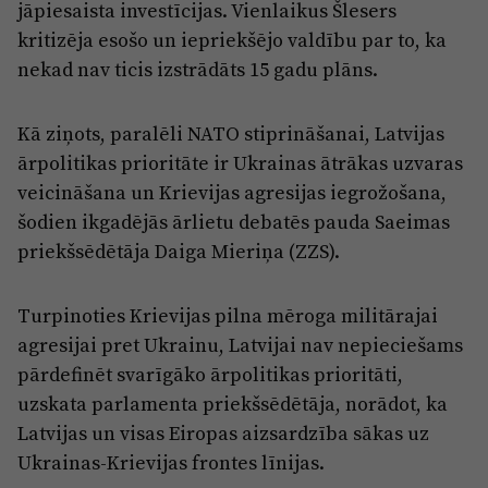
jāpiesaista investīcijas. Vienlaikus Šlesers
kritizēja esošo un iepriekšējo valdību par to, ka
nekad nav ticis izstrādāts 15 gadu plāns.
Kā ziņots, paralēli NATO stiprināšanai, Latvijas
ārpolitikas prioritāte ir Ukrainas ātrākas uzvaras
veicināšana un Krievijas agresijas iegrožošana,
šodien ikgadējās ārlietu debatēs pauda Saeimas
priekšsēdētāja Daiga Mieriņa (ZZS).
Turpinoties Krievijas pilna mēroga militārajai
agresijai pret Ukrainu, Latvijai nav nepieciešams
pārdefinēt svarīgāko ārpolitikas prioritāti,
uzskata parlamenta priekšsēdētāja, norādot, ka
Latvijas un visas Eiropas aizsardzība sākas uz
Ukrainas-Krievijas frontes līnijas.