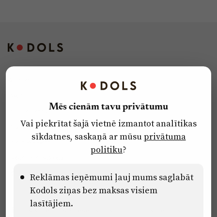
Kontakti
Reklāma
Mēs cienām tavu privātumu
Par laikrakstu
Vai piekrītat šajā vietnē izmantot analītikas
Privātuma politika
sīkdatnes, saskaņā ar mūsu
privātuma
Ētikas kodekss
politiku
?
Lietošanas noteikumi
Pārredzamības paziņojumi
Reklāmas ieņēmumi ļauj mums saglabāt
Kodols ziņas bez maksas visiem
lasītājiem.
Eiropas Savienības Atveseļošanas un noturības mehānisma plāna