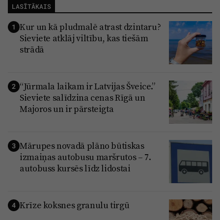
LASĪTĀKAIS
Kur un kā pludmalē atrast dzintaru?
1
Sieviete atklāj viltību, kas tiešām
strādā
“Jūrmala laikam ir Latvijas Šveice.”
2
Sieviete salīdzina cenas Rīgā un
Majoros un ir pārsteigta
Mārupes novadā plāno būtiskas
3
izmaiņas autobusu maršrutos – 7.
autobuss kursēs līdz lidostai
Krīze koksnes granulu tirgū
4