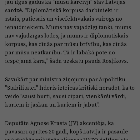
jau ilgus gadus kā "mūsu kareivji" stāv Latvijas
sardzē. "Diplomātiskā korpusa darbinieki ir
īstais, patiesais un visefektīvākais vairogs no
ienaidniekiem. Mums nav vajadzīgi tanki, mums
nav vajadzīgas lodes, ja mums ir diplomātiskais
korpuss, kas cīnās par mūsu brīvību, kas cīnās
par mūsu neatkarību. Tā ir labākā pote no
iespējamā kara," šādu uzskatu pauda Rosļikovs.
Savukārt par ministra ziņojumu par ārpolitiku
"Stabilitātei" līderis izteicās kritiski norādot, ka to
veido "sausi burti, sausi cipari, vienkārši vārdi,
kuriem ir jāskan un kuriem ir jābūt".
Deputāte Agnese Krasta (JV) akcentēja, ka
pavasarī apritēs 20 gadi, kopš Latvija ir pasaulē
spēcīgākās militārās alianses NATO dalībvalsts.