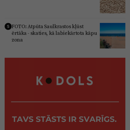
FOTO: Atpūta Saulkrastos kļūst
5
ērtāka - skaties, kā labiekārtota kāpu
zona