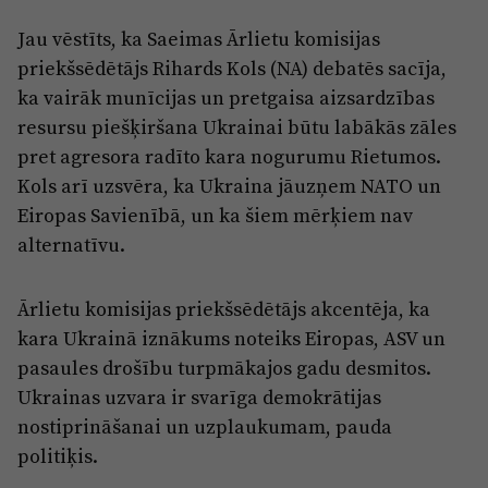
Jau vēstīts, ka Saeimas Ārlietu komisijas
priekšsēdētājs Rihards Kols (NA) debatēs sacīja,
ka vairāk munīcijas un pretgaisa aizsardzības
resursu piešķiršana Ukrainai būtu labākās zāles
pret agresora radīto kara nogurumu Rietumos.
Kols arī uzsvēra, ka Ukraina jāuzņem NATO un
Eiropas Savienībā, un ka šiem mērķiem nav
alternatīvu.
Ārlietu komisijas priekšsēdētājs akcentēja, ka
kara Ukrainā iznākums noteiks Eiropas, ASV un
pasaules drošību turpmākajos gadu desmitos.
Ukrainas uzvara ir svarīga demokrātijas
nostiprināšanai un uzplaukumam, pauda
politiķis.