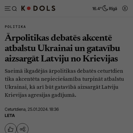
16.4°
Rīgā
POLITIKA
Ārpolitikas debatēs akcentē
Abonēt
Pieslēgties
atbalstu Ukrainai un gatavību
aizsargāt Latviju no Krievijas
Ziņas
Tēmas
Saeimā ikgadējās ārpolitikas debatēs ceturtdien
Politika
Viedokļi
tika akcentēta nepieciešamība turpināt atbalstu
Pašvaldības
Dzīve un ticība
Ukrainai, kā arī būt gatavībā aizsargāt Latviju
Krievijas agresijas gadījumā.
Izglītība
Ekonomika
Veselība
Krimināli
Ceturtdiena, 25.01.2024. 18:36
LETA
Ģimene
Izklaide
Vide
Sarunas