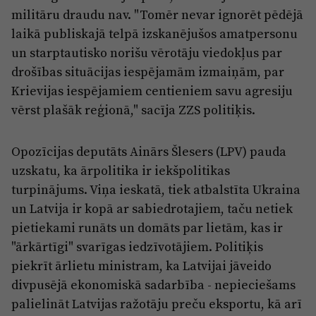
militāru draudu nav. "Tomēr nevar ignorēt pēdējā
laikā publiskajā telpā izskanējušos amatpersonu
un starptautisko norišu vērotāju viedokļus par
drošības situācijas iespējamām izmaiņām, par
Krievijas iespējamiem centieniem savu agresiju
vērst plašāk reģionā," sacīja ZZS politiķis.
Opozīcijas deputāts Ainārs Šlesers (LPV) pauda
uzskatu, ka ārpolitika ir iekšpolitikas
turpinājums. Viņa ieskatā, tiek atbalstīta Ukraina
un Latvija ir kopā ar sabiedrotajiem, taču netiek
pietiekami runāts un domāts par lietām, kas ir
"ārkārtīgi" svarīgas iedzīvotājiem. Politiķis
piekrīt ārlietu ministram, ka Latvijai jāveido
divpusējā ekonomiskā sadarbība - nepieciešams
palielināt Latvijas ražotāju preču eksportu, kā arī