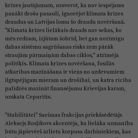
krīzes jautājumam, uzsverot, ka nav iespējams
panākt drošu pasauli, ignorējot klimata krīzes
draudus un Latvijas lomu šo draudu novēršanā.
"Klimata krīzes lielākais drauds nav sekas, ko
mēs redzam, izjūtam šobrīd, bet gan nozīmīgu
dabas sistēmu sagrūšanas risks zem pārāk
straujām pārmaiņām dabas ciklos," atzīmēja
politiķis. Klimata krīzes novēršana, fosilās
atkarības mazināšana ir viens no uzdevumiem
ilgtspējīgam mieram un drošībai, un katra rīcība
palīdzēs mazināt finansējumu Krievijas karam,
uzskata Cepurītis.
"Stabilitātei" Saeimas frakcijas priekšsēdētājs
Aleksejs Rosļikovs akcentēja, ka lielāka uzmanība
būtu jāpievērš ārlietu korpusa darbiniekiem, kas