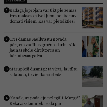
LASĪTĀKAIS
Kadagā joprojām var tikt pie zemas
1
īres maksas dzīvokļiem, bet tie nav
domāti visiem. Kas var pieteikties?
Trīs dāmas Saulkrastu novadā
2
pārņem vadības grožus: darbu sāk
jaunas skolu direktores un
bāriņtiesas galva
Mārupieši dusmīgi: tā vietā, lai tiltu
3
salabotu, to vienkārši slēdz
"Sanāk, uz poda eju nelegāli. Murgs!"
4
Ķekavas domnieki soda par