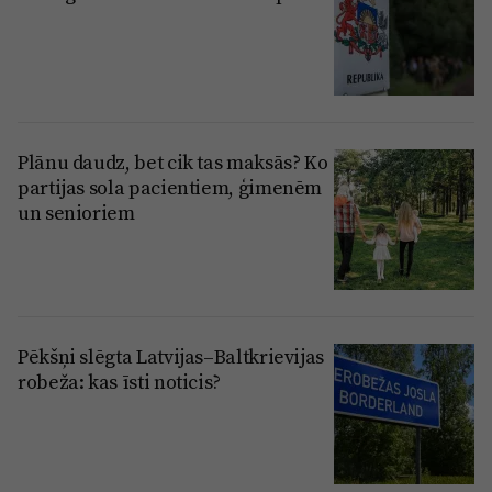
Plānu daudz, bet cik tas maksās? Ko
partijas sola pacientiem, ģimenēm
un senioriem
Pēkšņi slēgta Latvijas–Baltkrievijas
robeža: kas īsti noticis?