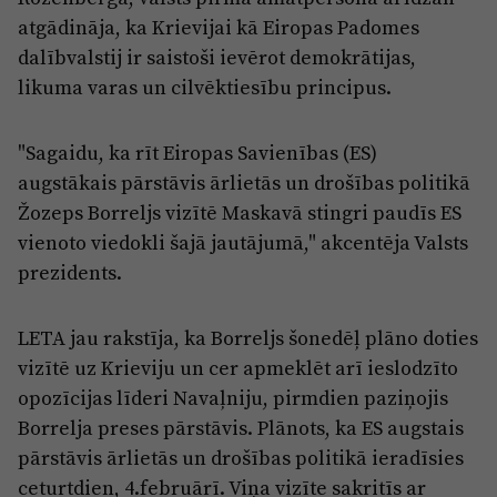
Reklāma
atgādināja, ka Krievijai kā Eiropas Padomes
Jūrmala
Par laikrakstu
dalībvalstij ir saistoši ievērot demokrātijas,
likuma varas un cilvēktiesību principus.
Privātuma politika
Ētikas kodekss
"Sagaidu, ka rīt Eiropas Savienības (ES)
Lietošanas noteikumi
augstākais pārstāvis ārlietās un drošības politikā
Pārredzamības paziņojumi
Žozeps Borreljs vizītē Maskavā stingri paudīs ES
vienoto viedokli šajā jautājumā," akcentēja Valsts
Sludinājumi
prezidents.
LETA jau rakstīja, ka Borreljs šonedēļ plāno doties
vizītē uz Krieviju un cer apmeklēt arī ieslodzīto
opozīcijas līderi Navaļniju, pirmdien paziņojis
Borrelja preses pārstāvis. Plānots, ka ES augstais
pārstāvis ārlietās un drošības politikā ieradīsies
ceturtdien, 4.februārī. Viņa vizīte sakritīs ar