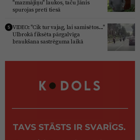
"mazmājiņu" laukos, taču Jānis
spurojas pretī tiesā
VIDEO: "Cik tur vajag, lai samisētos..."
5
Ulbrokā fiksēta pārgalvīga
braukšana sastrēguma laikā