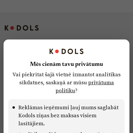
Kontakti
Reklāma
Mēs cienām tavu privātumu
Par laikrakstu
Vai piekrītat šajā vietnē izmantot analītikas
Privātuma politika
sīkdatnes, saskaņā ar mūsu
privātuma
Ētikas kodekss
politiku
?
Lietošanas noteikumi
Pārredzamības paziņojumi
Reklāmas ieņēmumi ļauj mums saglabāt
Kodols ziņas bez maksas visiem
lasītājiem.
Eiropas Savienības Atveseļošanas un noturības mehānisma plāna