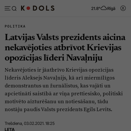
21.8°
Rīgā
POLITIKA
Latvijas Valsts prezidents aicina
Abonēt
Pieslēgties
nekavējoties atbrīvot Krievijas
opozīcijas līderi Navaļniju
Ziņas
Tēmas
Nekavējoties ir jāatbrīvo Krievijas opozīcijas
Politika
Viedokļi
līderis Aleksejs Navaļnijs, kā arī miermīlīgos
Pašvaldības
Dzīve un ticība
demonstrantus un žurnālistus, kas vajāti un
apcietināti saistībā ar viņa prettiesisko, politiski
Izglītība
Ekonomika
motivēto aizturēšanu un notiesāšanu, tādu
Veselība
Krimināli
nostāju paudis Valsts prezidents Egils Levits.
Ģimene
Izklaide
Trešdiena, 03.02.2021. 18:25
Vide
Sarunas
LETA