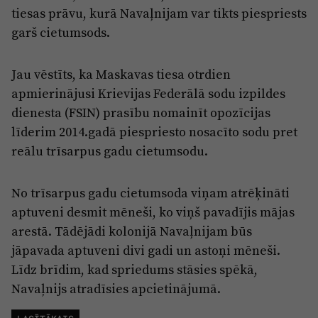
tiesas prāvu, kurā Navaļnijam var tikts piespriests
garš cietumsods.
Jau vēstīts, ka Maskavas tiesa otrdien
apmierinājusi Krievijas Federālā sodu izpildes
dienesta (FSIN) prasību nomainīt opozīcijas
līderim 2014.gadā piespriesto nosacīto sodu pret
reālu trīsarpus gadu cietumsodu.
No trīsarpus gadu cietumsoda viņam atrēķināti
aptuveni desmit mēneši, ko viņš pavadījis mājas
arestā. Tādējādi kolonijā Navaļnijam būs
jāpavada aptuveni divi gadi un astoņi mēneši.
Līdz brīdim, kad spriedums stāsies spēkā,
Navaļnijs atradīsies apcietinājumā.