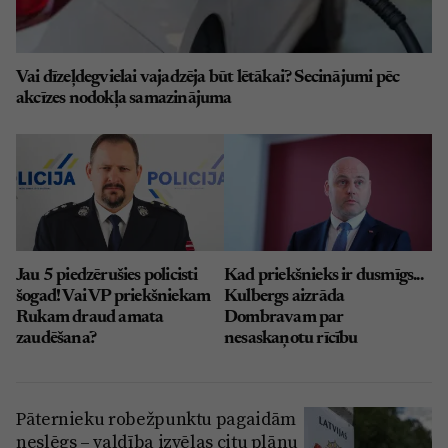
Vai dīzeļdegvielai vajadzēja būt lētākai? Secinājumi pēc
akcīzes nodokļa samazinājuma
Jau 5 piedzērušies policisti
Kad priekšnieks ir dusmīgs...
šogad! Vai VP priekšniekam
Kulbergs aizrāda
Rukam draud amata
Dombravam par
zaudēšana?
nesaskaņotu rīcību
Pāternieku robežpunktu pagaidām
neslēgs – valdība izvēlas citu plānu