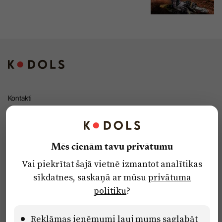
Kontakti
Reklāma
Par laikrakstu
Privātuma politika
Mēs cienām tavu privātumu
Ētikas kodekss
Vai piekrītat šajā vietnē izmantot analītikas
sīkdatnes, saskaņā ar mūsu
privātuma
Lietošanas noteikumi
politiku
?
Pārredzamības paziņojumi
Reklāmas ieņēmumi ļauj mums saglabāt