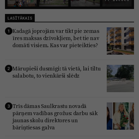
LASĪTĀKAIS
Kadagā joprojām var tikt pie zemas
1
īres maksas dzīvokļiem, bet tie nav
domāti visiem. Kas var pieteikties?
Mārupieši dusmīgi: tā vietā, lai tiltu
2
salabotu, to vienkārši slēdz
Trīs dāmas Saulkrastu novadā
3
pārņem vadības grožus: darbu sāk
jaunas skolu direktores un
bāriņtiesas galva