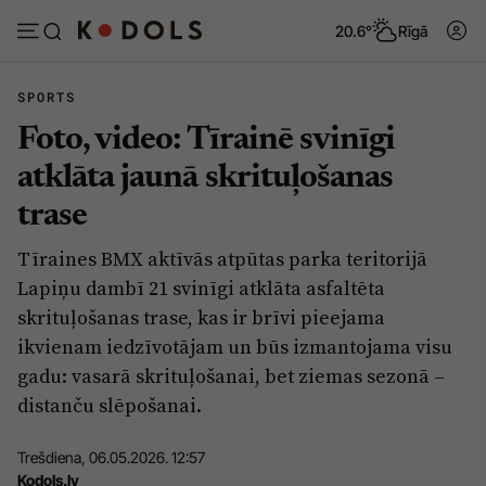
20.6°
Rīgā
SPORTS
Foto, video: Tīrainē svinīgi
Abonēt
Pieslēgties
atklāta jaunā skrituļošanas
trase
Ziņas
Tēmas
Tīraines BMX aktīvās atpūtas parka teritorijā
Politika
Viedokļi
Lapiņu dambī 21 svinīgi atklāta asfaltēta
Pašvaldības
Dzīve un ticība
skrituļošanas trase, kas ir brīvi pieejama
ikvienam iedzīvotājam un būs izmantojama visu
Izglītība
Ekonomika
gadu: vasarā skrituļošanai, bet ziemas sezonā –
Veselība
Krimināli
distanču slēpošanai.
Ģimene
Izklaide
Trešdiena, 06.05.2026. 12:57
Vide
Sarunas
Kodols.lv