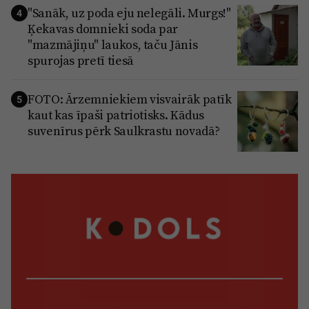
"Sanāk, uz poda eju nelegāli. Murgs!"
4
Ķekavas domnieki soda par
"mazmājiņu" laukos, taču Jānis
spurojas pretī tiesā
FOTO: Ārzemniekiem visvairāk patīk
5
kaut kas īpaši patriotisks. Kādus
suvenīrus pērk Saulkrastu novadā?