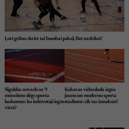
Ļoti gribas skriet tai bumbai pakaļ. Bet nedrīkst!
Siguldas novadā uz 9
Ķekavas vidusskola iegūs
mēnešiem slēgs sporta
jaunu un modernu sporta
laukumus: ko iedzīvotāji iegūs
stadionu: cik tas izmaksās?
vietā?