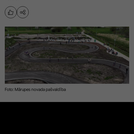
Sports
Pasākumi
Drošība
Pierīga
Projekti
Ādaži
Mediju atbalsta fonds
Ķekava
Zivju fonds
Mārupe
Zaļā nākotne
Olaine
Iedvesmai nav vecuma
Foto: Mārupes novada pašvaldība
Ropaži
Vide
Salaspils
Kodols
Saulkrasti
Kontakti
Sigulda