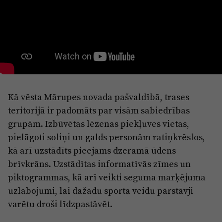
Reklāma
Jūrmala
Par laikrakstu
Privātuma politika
Ētikas kodekss
Lietošanas noteikumi
Pārredzamības paziņojumi
Kā vēsta Mārupes novada pašvaldībā, trases
teritorijā ir padomāts par visām sabiedrības
Sludinājumi
grupām. Izbūvētas lēzenas piekļuves vietas,
pielāgoti soliņi un galds personām ratiņkrēslos,
kā arī uzstādīts pieejams dzeramā ūdens
brīvkrāns. Uzstādītas informatīvās zīmes un
piktogrammas, kā arī veikti seguma marķējuma
uzlabojumi, lai dažādu sporta veidu pārstāvji
varētu droši līdzpastāvēt.