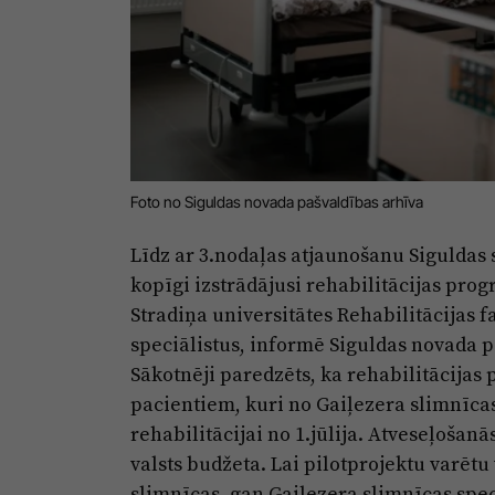
Foto no Siguldas novada pašvaldības arhīva
Līdz ar 3.nodaļas atjaunošanu Siguldas
kopīgi izstrādājusi rehabilitācijas prog
Stradiņa universitātes Rehabilitācijas 
speciālistus, informē Siguldas novada p
Sākotnēji paredzēts, ka rehabilitācijas
pacientiem, kuri no Gaiļezera slimnīcas
rehabilitācijai no 1.jūlija. Atveseļoša
valsts budžeta. Lai pilotprojektu varētu
slimnīcas, gan Gaiļezera slimnīcas spe