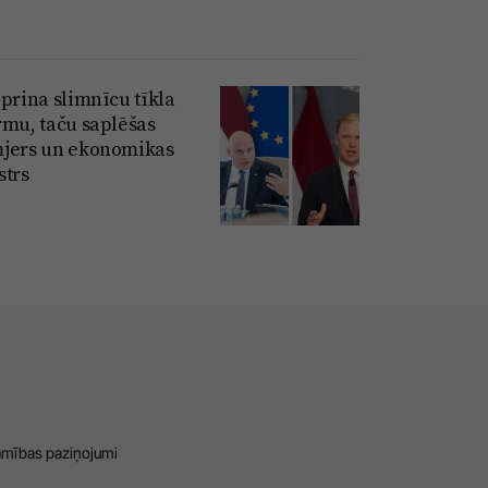
iprina slimnīcu tīkla
rmu, taču saplēšas
jers un ekonomikas
strs
amības paziņojumi