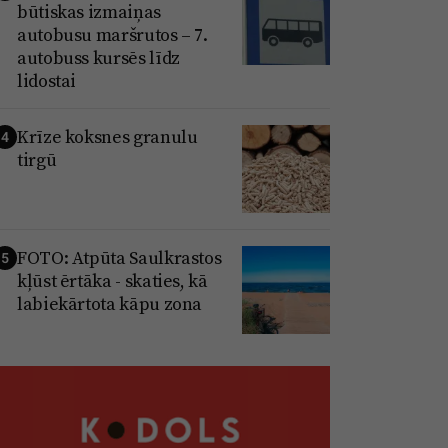
būtiskas izmaiņas
autobusu maršrutos – 7.
autobuss kursēs līdz
lidostai
Krīze koksnes granulu
4
tirgū
FOTO: Atpūta Saulkrastos
5
kļūst ērtāka - skaties, kā
labiekārtota kāpu zona