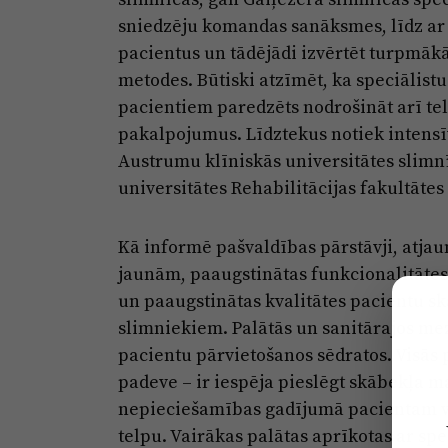
sniedzēju komandas sanāksmes, līdz ar to
pacientus un tādējādi izvērtēt turpmāk
metodes. Būtiski atzīmēt, ka speciālistu
pacientiem paredzēts nodrošināt arī te
pakalpojumus. Līdztekus notiek intensī
Austrumu klīniskās universitātes slimnī
universitātes Rehabilitācijas fakultāte
Kā informē pašvaldības pārstāvji, atjaun
jaunām, paaugstinātas funkcionalitāte
un paaugstinātas kvalitātes pacientu sk
slimniekiem. Palātās un sanitārajos mez
pacientu pārvietošanos sēdratos. Visās p
padeve – ir iespēja pieslēgt skābekļa m
nepieciešamības gadījumā pacientam va
telpu. Vairākas palātas aprīkotas ar s