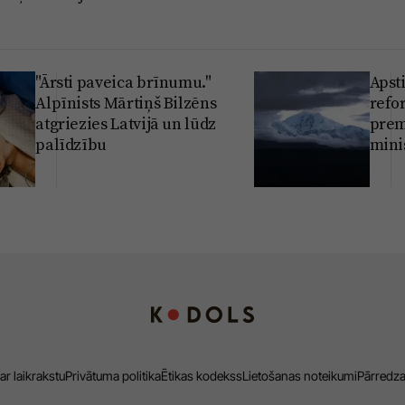
"Ārsti paveica brīnumu."
Apst
Alpīnists Mārtiņš Bilzēns
refo
atgriezies Latvijā un lūdz
prem
palīdzību
mini
ar laikrakstu
Privātuma politika
Ētikas kodekss
Lietošanas noteikumi
Pārredz