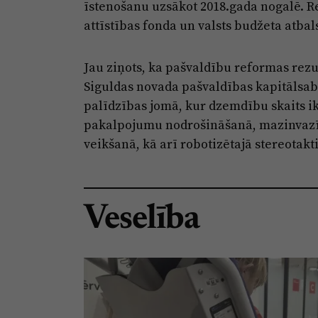
īstenošanu uzsākot 2018.gada nogalē. R
attīstības fonda un valsts budžeta atbal
Jau ziņots, ka pašvaldību reformas rezu
Siguldas novada pašvaldības kapitālsab
palīdzības jomā, kur dzemdību skaits ik
pakalpojumu nodrošināšanā, mazinvazīv
veikšanā, kā arī robotizētajā stereotakt
Veselība