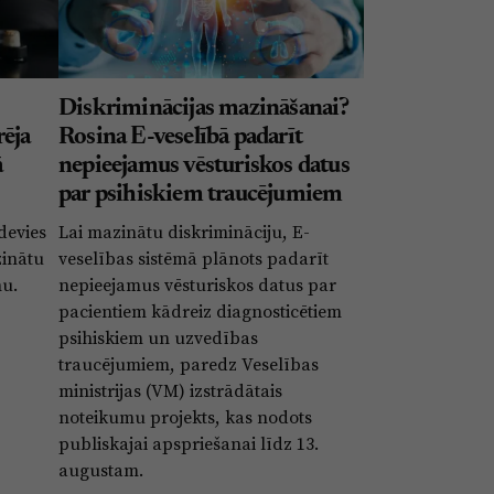
Diskriminācijas mazināšanai?
rēja
Rosina E-veselībā padarīt
ā
nepieejamus vēsturiskos datus
par psihiskiem traucējumiem
devies
Lai mazinātu diskrimināciju, E-
zinātu
veselības sistēmā plānots padarīt
nu.
nepieejamus vēsturiskos datus par
pacientiem kādreiz diagnosticētiem
psihiskiem un uzvedības
traucējumiem, paredz Veselības
ministrijas (VM) izstrādātais
noteikumu projekts, kas nodots
publiskajai apspriešanai līdz 13.
augustam.