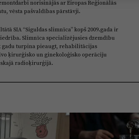
emontdarbi norisinājās ar Eiropas Reģionālās
stu, vēsta pašvaldības pārstāvji.
ltātā SIA “Siguldas slimnīca” kopš 2009.gada ir
iedrība. Slimnīca specializējusies dzemdību
 gadu turpina pieaugt, rehabilitācijas
o ķirurģisko un ginekoloģisko operāciju
iskajā radioķirurģijā.