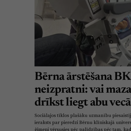
Bērna ārstēšana B
neizpratni: vai ma
drīkst liegt abu vec
Sociālajos tīklos plašāku uzmanību piesaistī
ieraksts par pieredzi Bērnu klīniskajā univers
ģimeni vērsusies pēc palīdzības pēc tam, kad