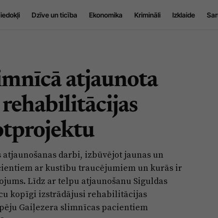
iedokļi
Dzīve un ticība
Ekonomika
Krimināli
Izklaide
Sar
limnīcā atjaunota
rehabilitācijas
tprojektu
 atjaunošanas darbi, izbūvējot jaunas un
cientiem ar kustību traucējumiem un kurās ir
jums. Līdz ar telpu atjaunošanu Siguldas
u kopīgi izstrādājusi rehabilitācijas
spēju Gaiļezera slimnīcas pacientiem