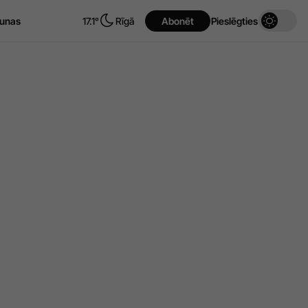
unas
17.1°
Rīgā
Abonēt
Pieslēgties