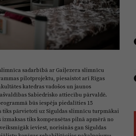
 slimnīca sadarbībā ar Gaiļezera slimnīcu
rammas pilotprojektu, piesaistot arī Rīgas
fakultātes katedras vadošos un jaunos
ašvaldības Sabiedrisko attiecību pārvaldē.
 programmā būs iespēja piedalīties 15
 tiks pārvietoti uz Siguldas slimnīcu turpmākai
nās izmaksas tiks kompensētas pilnā apmērā no
 veiksmīgāk ieviest, norisinās gan Siguldas
ciālistu kopīgas rehabilitācijas pakalpojumu