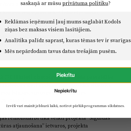
saskaņā ar mūsu
privātuma politiku
?
rīkota ar četriem pārvietojamiem pacientu
r kuriem iespējams sekot līdzi elpošanai,
kābekļa piesātinājuma rādītājiem. Gaitenī gar
Reklāmas ieņēmumi ļauj mums saglabāt Kodols
ienti ar kustību traucējumiem varētu drošāk
ziņas bez maksas visiem lasītājiem.
kota ar ārējām, elektriski regulējamām
Analītika palīdz saprast, kuras tēmas tev ir svarīgas
ta ventilācijas sistēma, uzstādot īpašus filtrus
Mēs nepārdodam tavus datus trešajām pusēm.
ādējādi kavējot vīrusu, baktēriju un slimību
Piekrītu
ā 770 tūkstoši eiro; Siguldas novada pašvaldība
 tūkstošus eiro. Papildus tam Siguldas slimnīca
Nepiekrītu
rstu istabas, virtuves un ēdamzāles
 20 tūkstošus eiro.
Izvēli vari mainīt jebkurā laikā, notīrot pārlūkprogrammas sīkdatnes.
ļas remontdarbi tika veikti projekta “Siguldas
ūras atjaunošana” ietvaros, projekta