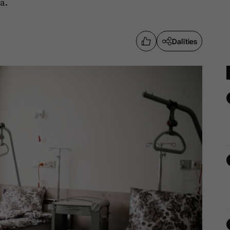
ā.
Dalīties