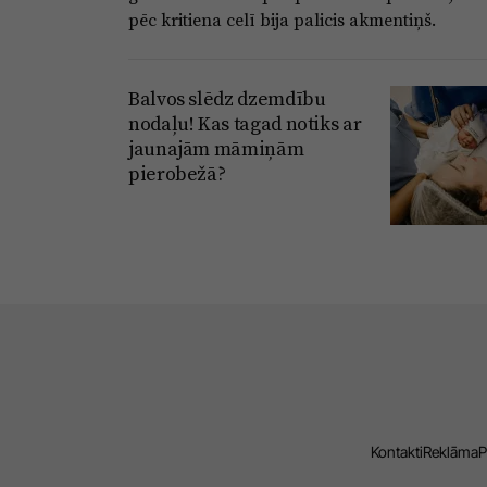
pēc kritiena celī bija palicis akmentiņš.
Balvos slēdz dzemdību
nodaļu! Kas tagad notiks ar
jaunajām māmiņām
pierobežā?
Kontakti
Reklāma
P