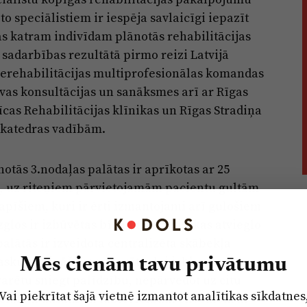
 speciālistiem ir iespēja savlaicīgi iepazīt
ās katram indivīdam plānotās rehabilitācijas
 sadarbības rezultātā pirmo reizi Latvijā
lerehabilitācijas multiprofesionālas komandas
vas konsultācijas un sanāksmes arī ar Rīgas
cas Rehabilitācijas klīnikas un Rīgas Stradiņa
s katedras vadībām.
otās 3.nodaļas palātas ir aprīkotas ar 25
s, uz riteņiem pārvietojamām pacientu gultām
apīšiem, kuri ir ērti izmantojami arī gulošiem
glos ir izbūvētas bīdāmās durvis, kas atvieglo
alātās ir izveidota centralizēta skābekļa
asku, elpināšanas aparātu, lai jebkurā
Mēs cienām tavu privātumu
rētu sniegt palīdzību, nepārvedot uz citu
Vai piekrītat šajā vietnē izmantot analītikas sīkdatnes
peciālām dušām un labierīcībām cilvēkiem ar