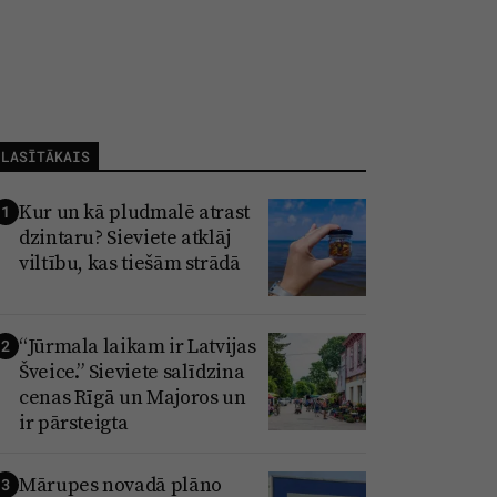
LASĪTĀKAIS
Kur un kā pludmalē atrast
1
dzintaru? Sieviete atklāj
viltību, kas tiešām strādā
“Jūrmala laikam ir Latvijas
2
Šveice.” Sieviete salīdzina
cenas Rīgā un Majoros un
ir pārsteigta
Mārupes novadā plāno
3