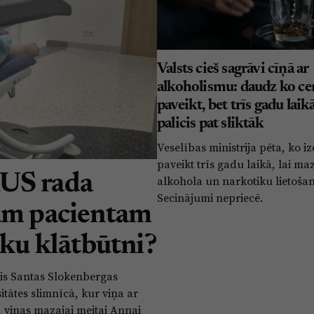
Valsts cieš sagrāvi cīņā ar
alkoholismu: daudz ko ce
paveikt, bet trīs gadu laik
palicis pat sliktāk
Veselības ministrija pēta, ko iz
paveikt trīs gadu laikā, lai ma
KUS rada
alkohola un narkotiku lietoša
Secinājumi nepriecē.
zam pacientam
āku klātbūtni?
jis Santas Slokenbergas
itātes slimnīcā, kur viņa ar
 viņas mazajai meitai Annai