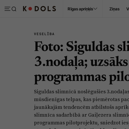
Ropaži
Rīgas apriņķis
Ziņas
V
Pasākumi
Sludinājumi
VESELĪBA
Foto: Siguldas s
3.nodaļa; uzsāks 
programmas pilo
Siguldas slimnīcā noslēgušies 3.nodaļas
mūsdienīgas telpas, kas piemērotas pa
jaunākajām tendencēm atbilstošs aprīko
slimnīca sadarbībā ar Gaiļezera slimnīc
programmas pilotprojektu, sniedzot ie